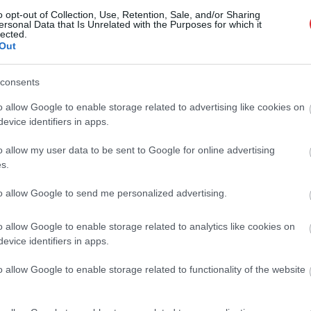
o opt-out of Collection, Use, Retention, Sale, and/or Sharing
ersonal Data that Is Unrelated with the Purposes for which it
lected.
masko Kremli: Putina sarunas par
Out
r bīstams blefs
Atcelt
Ziņot
consents
o allow Google to enable storage related to advertising like cookies on
cošas ziņas, drīz tas sāks ietekmēt arī
evice identifiers in apps.
…” Sārts publicē potenciālo “darbības
o allow my user data to be sent to Google for online advertising
s.
Ziņu sižets par it kā nošautu ārstu…
to allow Google to send me personalized advertising.
ā intelekta radīts saturs – drauds
drošībai?
o allow Google to enable storage related to analytics like cookies on
evice identifiers in apps.
u lielā mērā notiek galvās…” Sārts
o allow Google to enable storage related to functionality of the website
, kurš ir lielākais ieguvējs no sekmīgā
ma Krievijas lidlaukiem