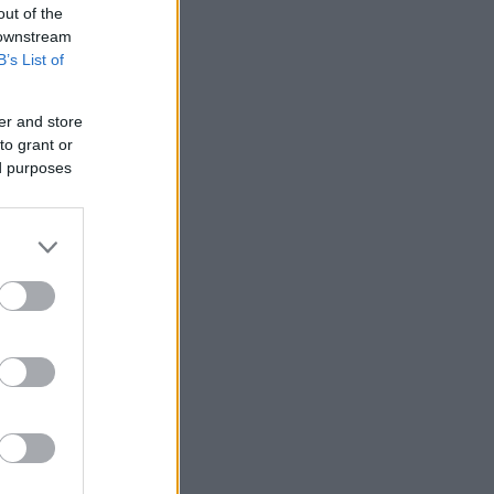
out of the
 downstream
B’s List of
er and store
to grant or
ed purposes