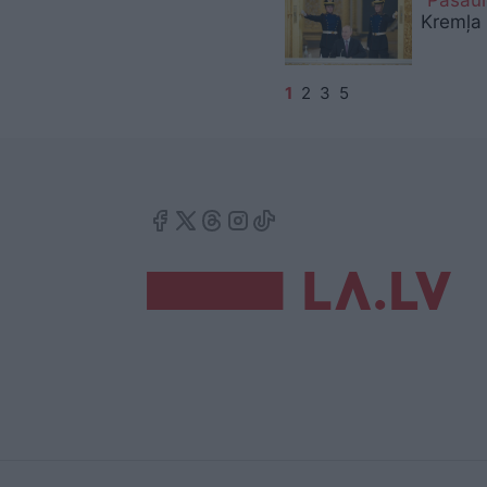
Kremļa 
1
2
3
5