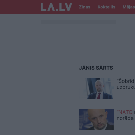
Ziņas
Kokteilis
Mājas
JĀNIS SĀRTS
“Šobrīd
uzbruku
“NATO
n
norāda 