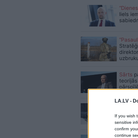
“Dienes
liels ie
sabiedr
“Pasau
Stratēģ
direkto
uzbruku
Sārts
pa
teorijās
pārspīl
LA.LV -
Do
Sārts: D
iesācēj
If you wish 
sensitive in
confirm you
continue se
Patiesā