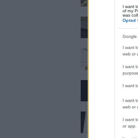
I want t
of my P
was col
Sārts
at
Opted 
mieru i
Google 
I want t
“Satrau
web or d
Latviju
plānu”
I want t
purpose
VIDEO. 
I want 
Mākslīg
valsts 
I want t
web or d
“Karš
ja
I want t
skaidro
or app.
uzbruku