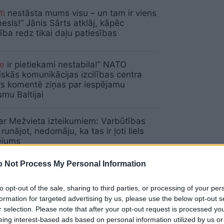
ti
nestāsta mums visu – un tam ir viens
mesls!” Jānis Sārts atklāj, kāpēc
ība redz tikai daļu patiesības
le
ir pietiekami nestabila!” NATO
iskās komunikācijas izcilības centra
rs komentē ziņas par iespējamu
mu Baltijai
r Mežvieta izteikumiem: Varbūtības
 runājot, nedomāju, ka tas ir ļoti liels
ējums
 Not Process My Personal Information
ati rāda, ka liela daļa “balto apkaklīšu”
u darba strauji pazūd
to opt-out of the sale, sharing to third parties, or processing of your per
formation for targeted advertising by us, please use the below opt-out s
r selection. Please note that after your opt-out request is processed y
eing interest-based ads based on personal information utilized by us or
revolūcija karā nav droni: NATO