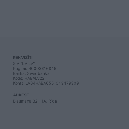
REKVIZĪTI
SIA "LA.LV"
Reģ. nr. 40003616846
Banka: Swedbanka
Kods: HABALV22
Konts: LV64HABA0551043479309
ADRESE
Blaumaņa 32 - 1A, Rīga