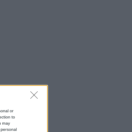
sonal or
ection to
ou may
 personal