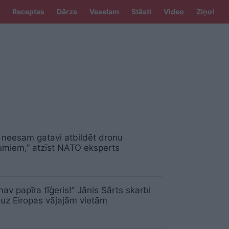
Receptes
Dārzs
Veselam
Stāsti
Video
Ziņo!
 neesam gatavi atbildēt dronu
miem,” atzīst NATO eksperts
av papīra tīģeris!” Jānis Sārts skarbi
uz Eiropas vājajām vietām