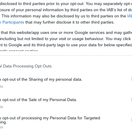
disclosed to third parties prior to your opt-out. You may separately opt-
s brīdina par mākslīgā intelekta
losure of your personal information by third parties on the IAB’s list of
em
. This information may also be disclosed by us to third parties on the
IA
Participants
that may further disclose it to other third parties.
ūk, kas ir viens no galvenajiem
 that this website/app uses one or more Google services and may gath
em Saeimas vēlēšanās
including but not limited to your visit or usage behaviour. You may click 
 to Google and its third-party tags to use your data for below specifi
ogle consent section.
s:
Krievijai var būt plāni uzbrukumam
aču tas nav nekas neparasts
l Data Processing Opt Outs
o opt-out of the Sharing of my personal data.
In
as
galvenais uzsvars joprojām ir
. NATO eksperts uzskata, ka viss
o opt-out of the Sale of my Personal Data.
 ir tikai politisks vēstījums
In
to opt-out of processing my Personal Data for Targeted
ti
par 72 stundu somu! Eksperti atklāj,
ing.
iesībā glābj krīzē
In