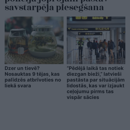
savstarpēja piesegšana
Dzer un tievē?
“Pēdējā laikā tas notiek
Nosauktas 9 tējas, kas
diezgan bieži,” latvieši
palīdzēs atbrīvoties no
pastāsta par situācijām
liekā svara
lidostās, kas var izjaukt
ceļojumu pirms tas
vispār sācies