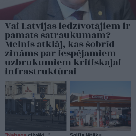
Vai Latvijas iedzīvotājiem ir
pamats satraukumam?
Melnis atklāj, kas šobrīd
zināms par iespējamiem
uzbrukumiem kritiskajai
infrastruktūrai
“Nabaga
cilvēki…”
Solīja lētāku