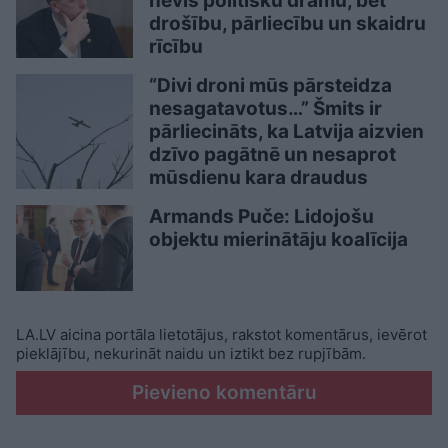
nevis politisku drāmu, bet
drošību, pārliecību un skaidru
rīcību
“Divi droni mūs pārsteidza
nesagatavotus…” Šmits ir
pārliecināts, ka Latvija aizvien
dzīvo pagātnē un nesaprot
mūsdienu kara draudus
Armands Puče: Lidojošu
objektu mierinātāju koalīcija
LA.LV aicina portāla lietotājus, rakstot komentārus, ievērot
pieklājību, nekurināt naidu un iztikt bez rupjībām.
Pievieno komentāru