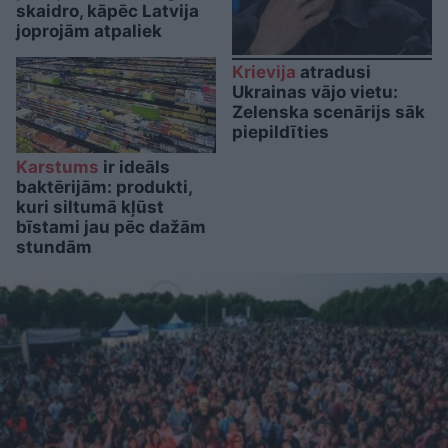
skaidro, kāpēc Latvija
joprojām atpaliek
Krievija
atradusi
Ukrainas vājo vietu:
Zelenska scenārijs sāk
piepildīties
Karstums
ir ideāls
baktērijām: produkti,
kuri siltumā kļūst
bīstami jau pēc dažām
stundām