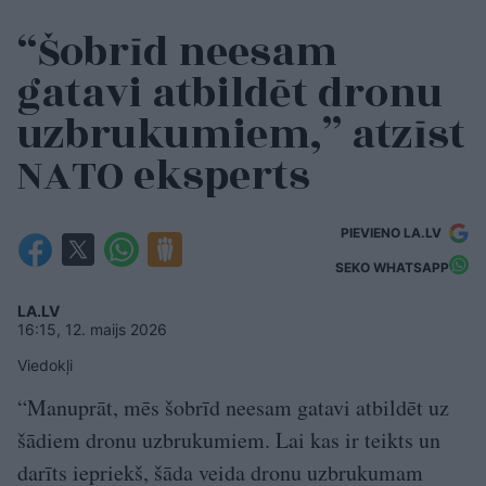
“Šobrīd neesam
gatavi atbildēt dronu
uzbrukumiem,” atzīst
NATO eksperts
PIEVIENO LA.LV
SEKO WHATSAPP
LA.LV
16:15, 12. maijs 2026
Viedokļi
“Manuprāt, mēs šobrīd neesam gatavi atbildēt uz
šādiem dronu uzbrukumiem. Lai kas ir teikts un
darīts iepriekš, šāda veida dronu uzbrukumam