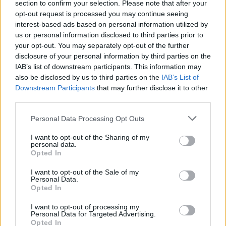
vecuma nevajadzētu
section to confirm your selection. Please note that after your
pārlieku aizrauties
opt-out request is processed you may continue seeing
interest-based ads based on personal information utilized by
us or personal information disclosed to third parties prior to
your opt-out. You may separately opt-out of the further
disclosure of your personal information by third parties on the
IAB’s list of downstream participants. This information may
also be disclosed by us to third parties on the
IAB’s List of
Downstream Participants
that may further disclose it to other
third parties.
Please note that this website/app uses one or more Google
Personal Data Processing Opt Outs
services and may gather and store information including but
Priekules traģēdijas
Lietuviešu uzņēmējs
not limited to your visit or usage behaviour. You may click to
I want to opt-out of the Sharing of my
lietā jauns pavērsiens:
piedāvā vēl nedzirdētu
personal data.
grant or deny consent to Google and its third-party tags to
apcietinātā policista
risinājumu “airBaltic”
Opted In
aizstāvis vērsies tiesā
glābšanai: “”airBaltic”
use your data for below specified purposes in below Google
mums nav vienkārši
consent section.
I want to opt-out of the Sale of my
uzņēmums”
Personal Data.
Opted In
I want to opt-out of processing my
Personal Data for Targeted Advertising.
Opted In