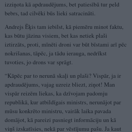
izziņota kā apdraudējums, bet patiesībā tur peld
bebrs, tad cilvēki būs lieki satracināti.
Andrejs Ēķis tam iebilst, kā piemēru minot faktu,
kas būtu jāzina visiem, bet kas netiek plaši
iztirzāts, proti, mīnēti droni var būt bīstami arī pēc
nokrišanas, tāpēc, ja tādu ierauga, nedrīkst
tuvoties, jo drons var sprāgt.
“Kāpēc par to nerunā skaļi un plaši? Vispār, ja ir
apdraudējums, vajag uzreiz bliezt, ziņot! Man
vispār reizēm liekas, ka dzīvojam padomju
republikā, kur atbildīgais ministrs, nerunājot par
mūsu konkrēto ministru, vairāk laika pavada
domājot, kā pareizi pasniegt informāciju un kā
viņš izskatīsies, nekā par vēstījumu pašu. Ja kaut