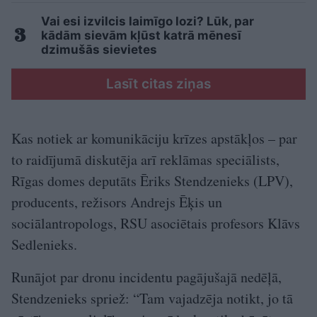
Vai esi izvilcis laimīgo lozi? Lūk, par
kādām sievām kļūst katrā mēnesī
dzimušās sievietes
Lasīt citas ziņas
Kas notiek ar komunikāciju krīzes apstākļos – par
to raidījumā diskutēja arī reklāmas speciālists,
Rīgas domes deputāts Ēriks Stendzenieks (LPV),
producents, režisors Andrejs Ēķis un
sociālantropologs, RSU asociētais profesors Klāvs
Sedlenieks.
Runājot par dronu incidentu pagājušajā nedēļā,
Stendzenieks spriež: “Tam vajadzēja notikt, jo tā