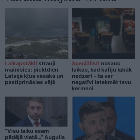
Laikapstākļi
strauji
Speciālisti
nosauc
mainīsies: piektdien
laikus, kad kafiju labāk
Latvijā kļūs vēsāks un
nedzert – tā var
pastiprināsies vējš
negatīvi ietekmēt tavu
ķermeni
“Visu laiku esam
pēdējā vietā…” Augulis