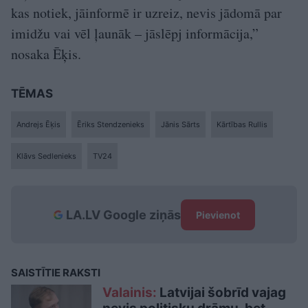
kas notiek, jāinformē ir uzreiz, nevis jādomā par
imidžu vai vēl ļaunāk – jāslēpj informācija,”
nosaka Ēķis.
TĒMAS
Andrejs Ēķis
Ēriks Stendzenieks
Jānis Sārts
Kārtības Rullis
Klāvs Sedlenieks
TV24
LA.LV Google ziņās
Pievienot
SAISTĪTIE RAKSTI
Valainis:
Latvijai šobrīd vajag