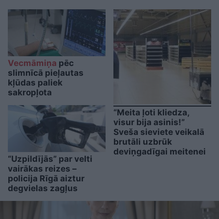
Vecmāmiņa
pēc
slimnīcā pieļautas
kļūdas paliek
sakropļota
“Meita ļoti kliedza,
visur bija asinis!”
Sveša sieviete veikalā
brutāli uzbrūk
deviņgadīgai meitenei
“Uzpildījās” par velti
vairākas reizes –
policija Rīgā aiztur
degvielas zagļus