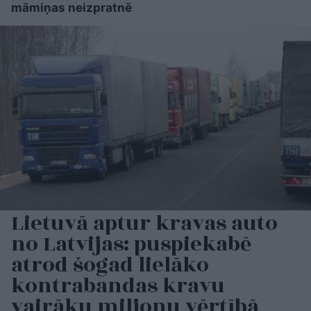
māmiņas neizpratnē
Lietuvā aptur kravas auto
no Latvijas: puspiekabē
atrod šogad lielāko
kontrabandas kravu
vairāku miljonu vērtībā