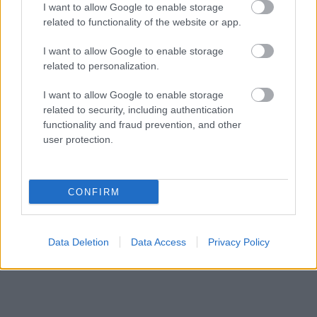
I want to allow Google to enable storage
related to functionality of the website or app.
Karš Ukrainā ieiet
Lietuvas
militārie
I want to allow Google to enable storage
bīstamā eskalācijas
izlūkdienesti: Krievija
related to personalization.
spirālē: palielinās
apsver triecienus
civiliedzīvotāju
Baltijas kritiskajai
I want to allow Google to enable storage
bojāejas risks
infrastruktūrai, ir
related to security, including authentication
informācija par
functionality and fraud prevention, and other
konkrētu scenāriju
user protection.
CONFIRM
Data Deletion
Data Access
Privacy Policy