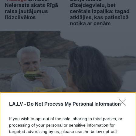
Neierasts skats Rīgā
dīzeļdegvielu, bet
raisa jautājumus
cerētais izpalika: tagad
līdzcilvēkos
atklājies, kas patiesībā
notika ar cenām
LA.LV -
Do Not Process My Personal Information
Ārsti nosauc četrus augļus
If you wish to opt-out of the sale, sharing to third parties, or
ar kuru ēšanu pēc 45 gadu
processing of your personal or sensitive information for
targeted advertising by us, please use the below opt-out