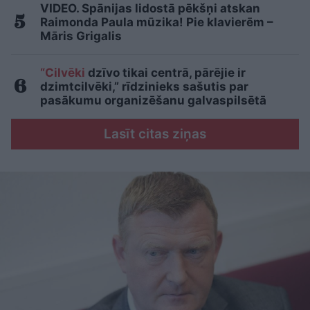
VIDEO. Spānijas lidostā pēkšņi atskan
Raimonda Paula mūzika! Pie klavierēm –
Māris Grigalis
“Cilvēki
dzīvo tikai centrā, pārējie ir
dzimtcilvēki,” rīdzinieks sašutis par
pasākumu organizēšanu galvaspilsētā
Lasīt citas ziņas