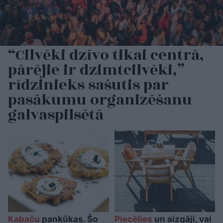
“Cilvēki dzīvo tikai centrā,
pārējie ir dzimtcilvēki,”
rīdzinieks sašutis par
pasākumu organizēšanu
galvaspilsētā
Kabaču
pankūkas. Šo
Piecēlies
un aizgāji, vai