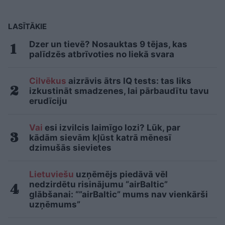
LASĪTĀKIE
Dzer un tievē? Nosauktas 9 tējas, kas
palīdzēs atbrīvoties no liekā svara
Cilvēkus
aizrāvis ātrs IQ tests: tas liks
izkustināt smadzenes, lai pārbaudītu tavu
erudīciju
Vai
esi izvilcis laimīgo lozi? Lūk, par
kādām sievām kļūst katrā mēnesī
dzimušās sievietes
Lietuviešu
uzņēmējs piedāvā vēl
nedzirdētu risinājumu “airBaltic”
glābšanai: “”airBaltic” mums nav vienkārši
uzņēmums”