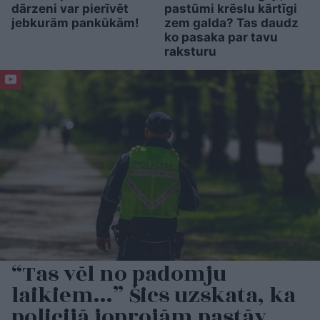
dārzeni var pierīvēt
pastūmi krēslu kārtīgi
jebkurām pankūkām!
zem galda? Tas daudz
ko pasaka par tavu
raksturu
“Tas vēl no padomju
laikiem…” Šics uzskata, ka
policijā joprojām pastāv