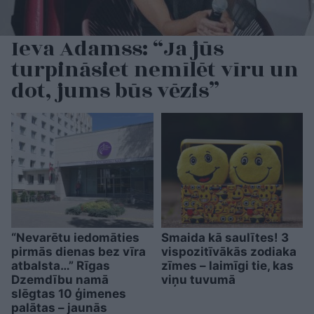
Ieva Adamss: “Ja jūs
turpināsiet nemīlēt vīru un
dot, jums būs vēzis”
“Nevarētu iedomāties
Smaida kā saulītes! 3
pirmās dienas bez vīra
vispozitīvākās zodiaka
atbalsta…” Rīgas
zīmes – laimīgi tie, kas
Dzemdību namā
viņu tuvumā
slēgtas 10 ģimenes
palātas – jaunās