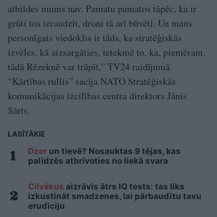
atbildes mums nav. Pamatu pamatos tāpēc, ka ir
grūti tos ieraudzīt, droni tā arī būvēti. Un mans
personīgais viedoklis ir tāds, ka stratēģiskās
izvēles, kā aizsargāties, ietekmē to, ka, piemēram,
tādā Rēzeknē var trāpīt,” TV24 raidījumā
“Kārtības rullis” sacīja NATO Stratēģiskās
komunikācijas izcilības centra direktors Jānis
Sārts.
LASĪTĀKIE
Dzer
un tievē? Nosauktas 9 tējas, kas
palīdzēs atbrīvoties no liekā svara
Cilvēkus
aizrāvis ātrs IQ tests: tas liks
izkustināt smadzenes, lai pārbaudītu tavu
erudīciju