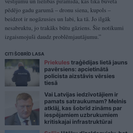
vēstījumu un lielības piramīda, kas tika būvēta
pēdējo gadu garumā – dronu siena, kupols –
beidzot ir nogāzusies un labi, ka tā. Jo ilgāk
nesabruktu, jo trakāks būtu gāziens. Šie notikumi
izgaismojuši daudz problēmjautājumu.”
CITI ŠOBRĪD LASA
Priekules
traģēdijas lietā jauns
pavērsiens: apcietinātā
policista aizstāvis vērsies
tiesā
Vai Latvijas iedzīvotājiem ir
pamats satraukumam? Melnis
atklāj, kas šobrīd zināms par
iespējamiem uzbrukumiem
kritiskajai infrastruktūrai