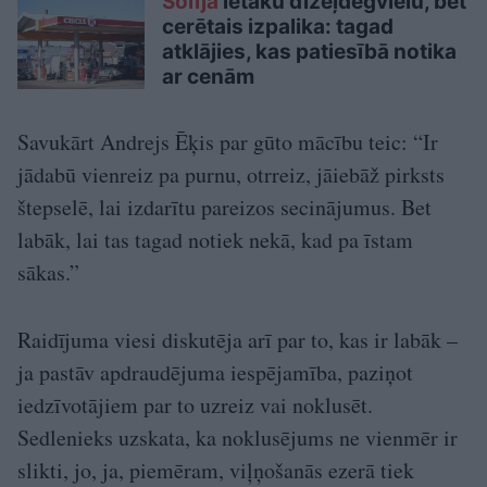
Solīja
lētāku dīzeļdegvielu, bet
cerētais izpalika: tagad
atklājies, kas patiesībā notika
ar cenām
Savukārt Andrejs Ēķis par gūto mācību teic: “Ir
jādabū vienreiz pa purnu, otrreiz, jāiebāž pirksts
štepselē, lai izdarītu pareizos secinājumus. Bet
labāk, lai tas tagad notiek nekā, kad pa īstam
sākas.”
Raidījuma viesi diskutēja arī par to, kas ir labāk –
ja pastāv apdraudējuma iespējamība, paziņot
iedzīvotājiem par to uzreiz vai noklusēt.
Sedlenieks uzskata, ka noklusējums ne vienmēr ir
slikti, jo, ja, piemēram, viļņošanās ezerā tiek