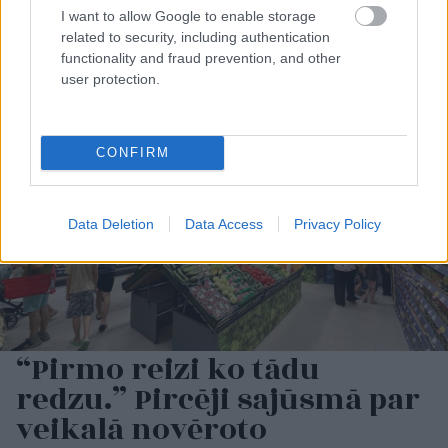
I want to allow Google to enable storage
šoferiem aizbēdzis no
Didrihsone atklāti par
notikuma vietas
laiku pēc dēla
related to security, including authentication
piedzimšanas
functionality and fraud prevention, and other
user protection.
CONFIRM
Data Deletion
Data Access
Privacy Policy
“Pirmo reizi ko tādu
redzu.” Pircēji sajūsmā par
veikalā novēroto