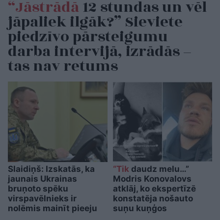
“Jāstrādā
12 stundas un vēl
jāpaliek ilgāk?” Sieviete
piedzīvo pārsteigumu
darba intervijā, izrādās –
tas nav retums
Slaidiņš: Izskatās, ka
“Tik
daudz melu…”
jaunais Ukrainas
Modris Konovalovs
bruņoto spēku
atklāj, ko ekspertīzē
virspavēlnieks ir
konstatēja nošauto
nolēmis mainīt pieeju
suņu kuņģos