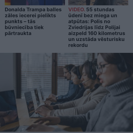
Donalda Trampa balles
VIDEO.
55 stundas
zāles iecerei pielikts
ūdenī bez miega un
punkts – tās
atpūtas: Polis no
būvniecība tiek
Zviedrijas līdz Polijai
pārtraukta
aizpeld 160 kilometrus
un uzstāda vēsturisku
rekordu