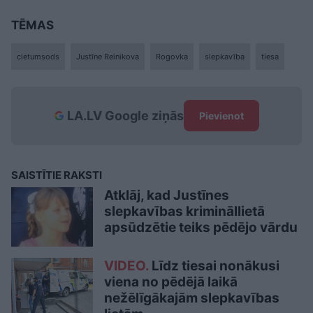
TĒMAS
cietumsods
Justīne Reinikova
Rogovka
slepkavība
tiesa
LA.LV Google ziņās
Pievienot
SAISTĪTIE RAKSTI
Atklāj, kad Justīnes
slepkavības krimināllietā
apsūdzētie teiks pēdējo vārdu
VIDEO.
Līdz tiesai nonākusi
viena no pēdējā laikā
nežēlīgākajām slepkavības