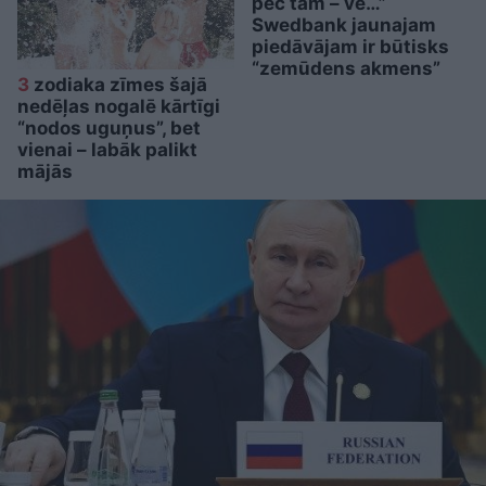
pēc tam – vē…”
Swedbank jaunajam
piedāvājam ir būtisks
“zemūdens akmens”
3
zodiaka zīmes šajā
nedēļas nogalē kārtīgi
“nodos uguņus”, bet
vienai – labāk palikt
mājās