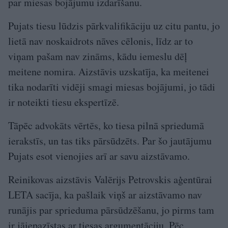
par miesas bojājumu izdarīšanu.
Pujats tiesu lūdzis pārkvalifikāciju uz citu pantu, jo
lietā nav noskaidrots nāves cēlonis, līdz ar to
viņam pašam nav zināms, kādu iemeslu dēļ
meitene nomira. Aizstāvis uzskatīja, ka meitenei
tika nodarīti vidēji smagi miesas bojājumi, jo tādi
ir noteikti tiesu ekspertīzē.
Tāpēc advokāts vērtēs, ko tiesa pilnā spriedumā
ierakstīs, un tas tiks pārsūdzēts. Par šo jautājumu
Pujats esot vienojies arī ar savu aizstāvamo.
Reinikovas aizstāvis Valērijs Petrovskis aģentūrai
LETA sacīja, ka pašlaik viņš ar aizstāvamo nav
runājis par sprieduma pārsūdzēšanu, jo pirms tam
ir jāiepazīstas ar tiesas argumentāciju. Pēc