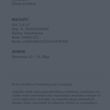
Ētikas kodekss
REKVIZĪTI
SIA "LA.LV"
Reģ. nr. 40003616846
Banka: Swedbanka
Kods: HABALV22
Konts: LV64HABA0551043479309
ADRESE
Blaumaņa 32 - 1A, Rīga
© SIA "Ekis&Co-Positioning and Consulting"
Jebkāda veida satura pārpublicēšana, kopēšana, izplatīšana vai
citāda veida izmantošana bez iepriekšējas rakstiskas atļaujas no
LA.LV redakcijas ir aizliegta. Lai saņemtu atļauju pārpublicēt
rakstus, lūdzu, sazinieties ar redakciju, rakstot uz
svarigi@la.lv