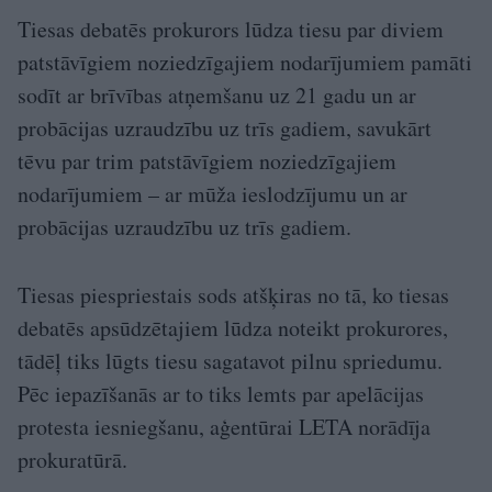
Tiesas debatēs prokurors lūdza tiesu par diviem
patstāvīgiem noziedzīgajiem nodarījumiem pamāti
sodīt ar brīvības atņemšanu uz 21 gadu un ar
probācijas uzraudzību uz trīs gadiem, savukārt
tēvu par trim patstāvīgiem noziedzīgajiem
nodarījumiem – ar mūža ieslodzījumu un ar
probācijas uzraudzību uz trīs gadiem.
Tiesas piespriestais sods atšķiras no tā, ko tiesas
debatēs apsūdzētajiem lūdza noteikt prokurores,
tādēļ tiks lūgts tiesu sagatavot pilnu spriedumu.
Pēc iepazīšanās ar to tiks lemts par apelācijas
protesta iesniegšanu, aģentūrai LETA norādīja
prokuratūrā.