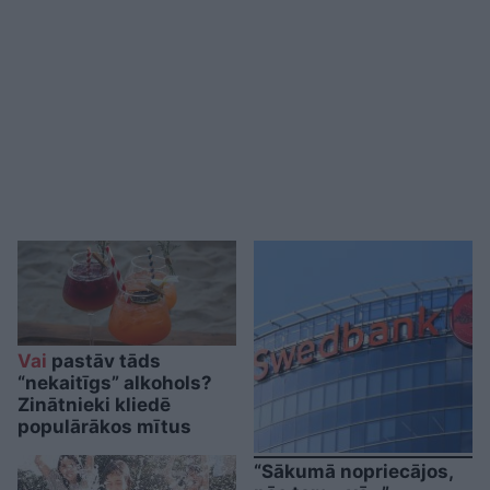
Vai
pastāv tāds
“nekaitīgs” alkohols?
Zinātnieki kliedē
populārākos mītus
“Sākumā nopriecājos,