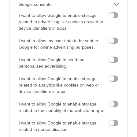
Google consents
I want to allow Google to enable storage
Atcelt
Ziņot
related to advertising like cookies on web or
device identifiers in apps.
“Man pat neomulīgi
I want to allow my user data to be sent to
Google for online advertising purposes.
palika!” Sēņotāja mežā
uziet ļoti biedējošu vietu
I want to allow Google to send me
personalized advertising.
I want to allow Google to enable storage
related to analytics like cookies on web or
device identifiers in apps.
I want to allow Google to enable storage
related to functionality of the website or app.
I want to allow Google to enable storage
related to personalization.
Pierīgā notikusi smaga
“Man nebija tās mātes
avārija – viens no
jūtas…” Elīna