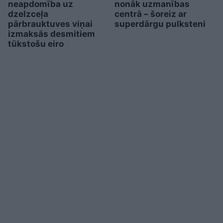
neapdomība uz
nonāk uzmanības
dzelzceļa
centrā – šoreiz ar
pārbrauktuves viņai
superdārgu pulksteni
izmaksās desmitiem
tūkstošu eiro