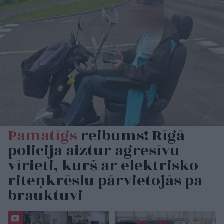
Pamatīgs
reibums! Rīgā
policija aiztur agresīvu
vīrieti, kurš ar elektrisko
riteņkrēslu pārvietojās pa
brauktuvi