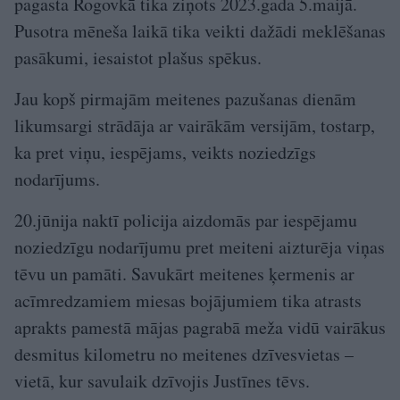
pagasta Rogovkā tika ziņots 2023.gada 5.maijā.
Pusotra mēneša laikā tika veikti dažādi meklēšanas
pasākumi, iesaistot plašus spēkus.
Jau kopš pirmajām meitenes pazušanas dienām
likumsargi strādāja ar vairākām versijām, tostarp,
ka pret viņu, iespējams, veikts noziedzīgs
nodarījums.
20.jūnija naktī policija aizdomās par iespējamu
noziedzīgu nodarījumu pret meiteni aizturēja viņas
tēvu un pamāti. Savukārt meitenes ķermenis ar
acīmredzamiem miesas bojājumiem tika atrasts
aprakts pamestā mājas pagrabā meža vidū vairākus
desmitus kilometru no meitenes dzīvesvietas –
vietā, kur savulaik dzīvojis Justīnes tēvs.