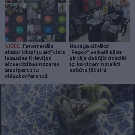
VIDEO.
Fenomenāls
Nabaga cilvēks!
skats! Ukraiņu aktīvists
“Pepco” veikalā kāds
ielauzies Krievijas
pircējs dabūjis dzirdēt
aizsardzības nozares
to, ko viņam noteikti
amatpersonu
nebūtu jādzird
videokonferencē