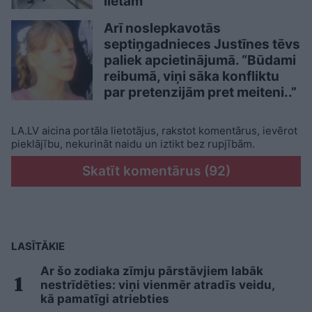
lietām
Arī noslepkavotās
septiņgadnieces Justīnes tēvs
paliek apcietinājumā. “Būdami
reibumā, viņi sāka konfliktu
par pretenzijām pret meiteni..”
LA.LV aicina portāla lietotājus, rakstot komentārus, ievērot
pieklājību, nekurināt naidu un iztikt bez rupjībām.
Skatīt komentārus (92)
LASĪTĀKIE
Ar šo zodiaka zīmju pārstāvjiem labāk
nestrīdēties: viņi vienmēr atradīs veidu,
kā pamatīgi atriebties