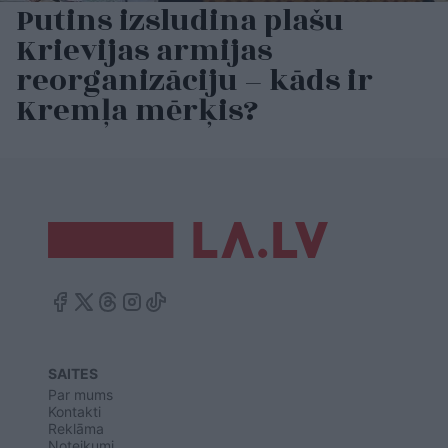
Putins izsludina plašu
Krievijas armijas
reorganizāciju – kāds ir
Kremļa mērķis?
SAITES
Par mums
Kontakti
Reklāma
Noteikumi