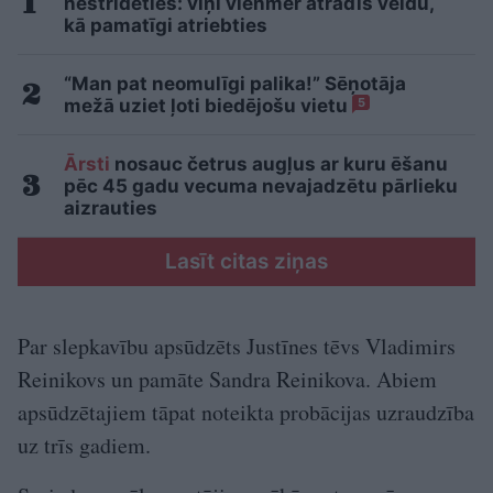
nestrīdēties: viņi vienmēr atradīs veidu,
kā pamatīgi atriebties
“Man pat neomulīgi palika!” Sēņotāja
mežā uziet ļoti biedējošu vietu
5
Ārsti
nosauc četrus augļus ar kuru ēšanu
pēc 45 gadu vecuma nevajadzētu pārlieku
aizrauties
Lasīt citas ziņas
Par slepkavību apsūdzēts Justīnes tēvs Vladimirs
Reinikovs un pamāte Sandra Reinikova. Abiem
apsūdzētajiem tāpat noteikta probācijas uzraudzība
uz trīs gadiem.