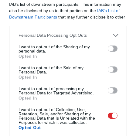
iedzīvotājam
IAB’s list of downstream participants. This information may
also be disclosed by us to third parties on the
IAB’s List of
Downstream Participants
that may further disclose it to other
third parties.
Please note that this website/app uses one or more Google
Personal Data Processing Opt Outs
services and may gather and store information including but
not limited to your visit or usage behaviour. You may click to
I want to opt-out of the Sharing of my
personal data.
grant or deny consent to Google and its third-party tags to
Opted In
use your data for below specified purposes in below Google
TESTS. Cik daudz zini
Vācijā virs militārās
consent section.
I want to opt-out of the Sale of my
par Latvijas dabu?
bāzes pamanīti
Personal Data.
Opted In
Atpazīsti kokus, augus
aizdomīgi droni
un putnus attēlos!
I want to opt-out of processing my
Personal Data for Targeted Advertising.
Opted In
I want to opt-out of Collection, Use,
Retention, Sale, and/or Sharing of my
Personal Data that Is Unrelated with the
Purposes for which it was collected.
Opted Out