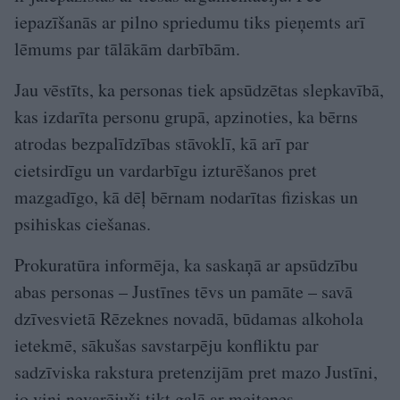
iepazīšanās ar pilno spriedumu tiks pieņemts arī
lēmums par tālākām darbībām.
Jau vēstīts, ka personas tiek apsūdzētas slepkavībā,
kas izdarīta personu grupā, apzinoties, ka bērns
atrodas bezpalīdzības stāvoklī, kā arī par
cietsirdīgu un vardarbīgu izturēšanos pret
mazgadīgo, kā dēļ bērnam nodarītas fiziskas un
psihiskas ciešanas.
Prokuratūra informēja, ka saskaņā ar apsūdzību
abas personas – Justīnes tēvs un pamāte – savā
dzīvesvietā Rēzeknes novadā, būdamas alkohola
ietekmē, sākušas savstarpēju konfliktu par
sadzīviska rakstura pretenzijām pret mazo Justīni,
jo viņi nevarējuši tikt galā ar meitenes