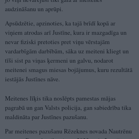
audzināšanu un aprūpi.
Apsūdzētie, apzinoties, ka tajā brīdī kopā ar
viņiem atrodas arī Justīne, kura ir mazgadīga un
nevar fiziski pretoties pret viņu vērstajām
vardarbīgām darbībām, sāka uz meiteni kliegt un
tīši sist pa viņas ķermeni un galvu, nodarot
meitenei smagus miesas bojājumus, kuru rezultātā
iestājās Justīnes nāve.
Meitenes līķis tika noslēpts pamestas mājas
pagrabā un gan Valsts policija, gan sabiedrība tika
maldināta par Justīnes pazušanu.
Par meitenes pazušanu Rēzeknes novada Nautrēnu