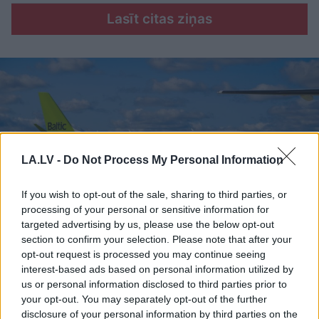
Lasīt citas ziņas
LA.LV -
Do Not Process My Personal Information
If you wish to opt-out of the sale, sharing to third parties, or
processing of your personal or sensitive information for
targeted advertising by us, please use the below opt-out
section to confirm your selection. Please note that after your
Valainis
aprēķinājis, cik
opt-out request is processed you may continue seeing
interest-based ads based on personal information utilized by
“airBaltic” jau izmaksājis
us or personal information disclosed to third parties prior to
katram Latvijas
your opt-out. You may separately opt-out of the further
disclosure of your personal information by third parties on the