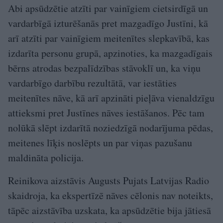
Abi apsūdzētie atzīti par vainīgiem cietsirdīgā un
vardarbīgā izturēšanās pret mazgadīgo Justīni, kā
arī atzīti par vainīgiem meitenītes slepkavībā, kas
izdarīta personu grupā, apzinoties, ka mazgadīgais
bērns atrodas bezpalīdzības stāvoklī un, ka viņu
vardarbīgo darbību rezultātā, var iestāties
meitenītes nāve, kā arī apzināti pieļāva vienaldzīgu
attieksmi pret Justīnes nāves iestāšanos. Pēc tam
nolūkā slēpt izdarītā noziedzīgā nodarījuma pēdas,
meitenes līķis noslēpts un par viņas pazušanu
maldināta policija.
Reinikova aizstāvis Augusts Pujats Latvijas Radio
skaidroja, ka ekspertīzē nāves cēlonis nav noteikts,
tāpēc aizstāvība uzskata, ka apsūdzētie bija jātiesā