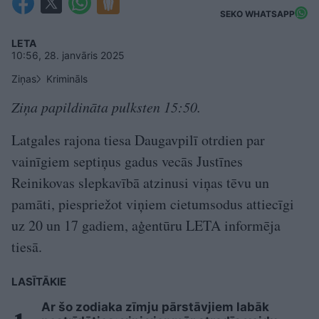
SEKO WHATSAPP
LETA
10:56, 28. janvāris 2025
Ziņas
Krimināls
Ziņa papildināta pulksten 15:50.
Latgales rajona tiesa Daugavpilī otrdien par
vainīgiem septiņus gadus vecās Justīnes
Reinikovas slepkavībā atzinusi viņas tēvu un
pamāti, piespriežot viņiem cietumsodus attiecīgi
uz 20 un 17 gadiem, aģentūru LETA informēja
tiesā.
LASĪTĀKIE
Ar šo zodiaka zīmju pārstāvjiem labāk