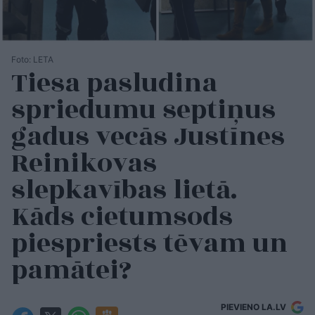
Foto: LETA
Tiesa pasludina
spriedumu septiņus
gadus vecās Justīnes
Reinikovas
slepkavības lietā.
Kāds cietumsods
piespriests tēvam un
pamātei?
PIEVIENO LA.LV