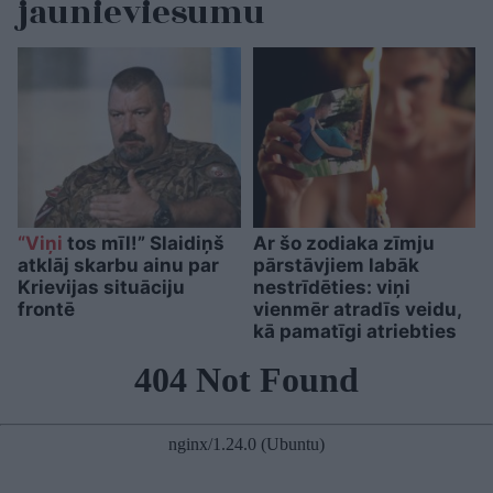
jaunieviesumu
“Viņi
tos mīl!” Slaidiņš
Ar šo zodiaka zīmju
atklāj skarbu ainu par
pārstāvjiem labāk
Krievijas situāciju
nestrīdēties: viņi
frontē
vienmēr atradīs veidu,
kā pamatīgi atriebties