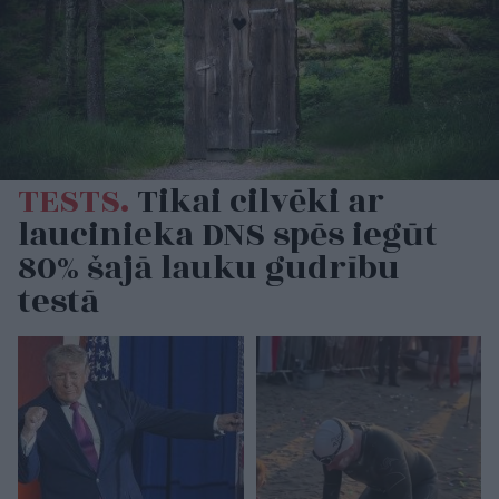
TESTS.
Tikai cilvēki ar
laucinieka DNS spēs iegūt
80% šajā lauku gudrību
testā