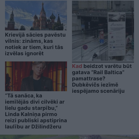
Krievijā sācies pavēstu
vilnis: zināms, kas
notiek ar tiem, kuri tās
izvēlas ignorēt
Kad
beidzot varētu būt
gatava “Rail Baltica”
pamattrase?
Dubkēvičs iezīmē
iespējamo scenāriju
“Tā sanāca, ka
iemīlējās divi cilvēki ar
lielu gadu starpību,”
Linda Kalniņa pirmo
reizi publiski apstiprina
laulību ar Džilindžeru