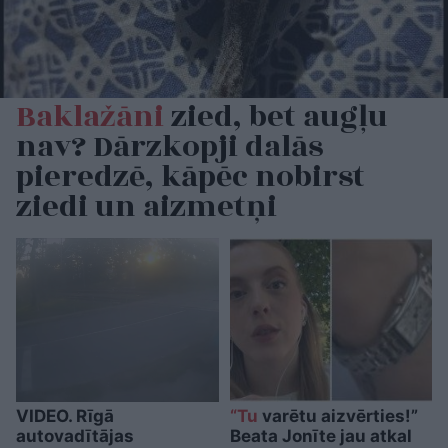
Baklažāni
zied, bet augļu
nav? Dārzkopji dalās
pieredzē, kāpēc nobirst
ziedi un aizmetņi
VIDEO. Rīgā
“Tu
varētu aizvērties!”
autovadītājas
Beata Jonīte jau atkal