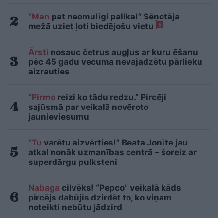
“Man
pat neomulīgi palika!” Sēņotāja
mežā uziet ļoti biedējošu vietu
5
Ārsti
nosauc četrus augļus ar kuru ēšanu
pēc 45 gadu vecuma nevajadzētu pārlieku
aizrauties
“Pirmo
reizi ko tādu redzu.” Pircēji
sajūsmā par veikalā novēroto
jaunieviesumu
“Tu
varētu aizvērties!” Beata Jonīte jau
atkal nonāk uzmanības centrā – šoreiz ar
superdārgu pulksteni
Nabaga
cilvēks! “Pepco” veikalā kāds
pircējs dabūjis dzirdēt to, ko viņam
noteikti nebūtu jādzird