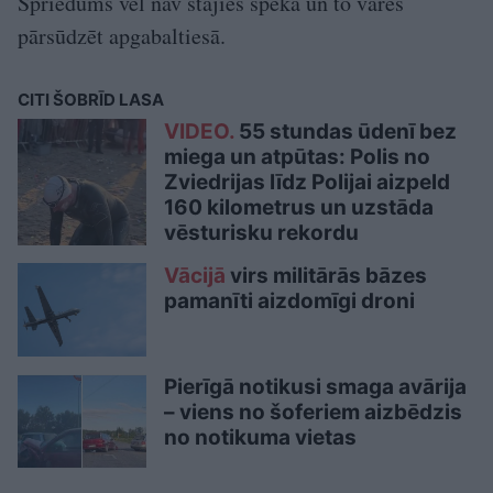
Spriedums vēl nav stājies spēkā un to varēs
pārsūdzēt apgabaltiesā.
CITI ŠOBRĪD LASA
VIDEO.
55 stundas ūdenī bez
miega un atpūtas: Polis no
Zviedrijas līdz Polijai aizpeld
160 kilometrus un uzstāda
vēsturisku rekordu
Vācijā
virs militārās bāzes
pamanīti aizdomīgi droni
Pierīgā notikusi smaga avārija
– viens no šoferiem aizbēdzis
no notikuma vietas