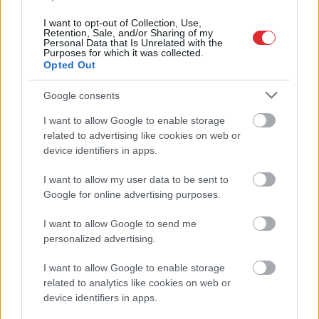
I want to opt-out of Collection, Use,
Retention, Sale, and/or Sharing of my
Personal Data that Is Unrelated with the
Purposes for which it was collected.
Opted Out
Stendzenieks
asi par
Biedrība “Tavi draugi”
migrantiem: Viņi testē,
gadiem tikusi izsmieta
Google consents
cik daudz šeit drīkst
par palīdzību Ukrainai –
atļauties
atklājas plaša
I want to allow Google to enable storage
Atcelt
Ziņot
nomelnošanas
related to advertising like cookies on web or
kampaņa
device identifiers in apps.
I want to allow my user data to be sent to
Google for online advertising purposes.
I want to allow Google to send me
personalized advertising.
I want to allow Google to enable storage
related to analytics like cookies on web or
device identifiers in apps.