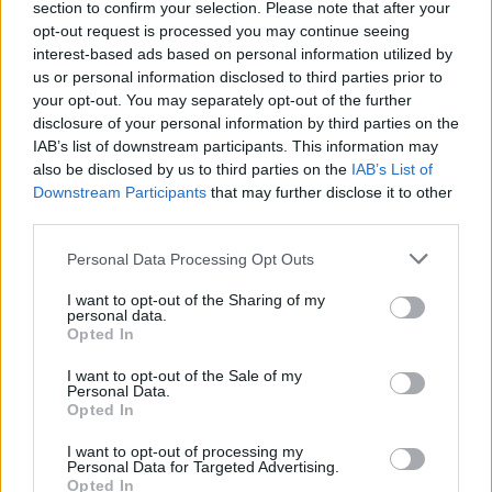
section to confirm your selection. Please note that after your
opt-out request is processed you may continue seeing
interest-based ads based on personal information utilized by
us or personal information disclosed to third parties prior to
your opt-out. You may separately opt-out of the further
disclosure of your personal information by third parties on the
IAB’s list of downstream participants. This information may
also be disclosed by us to third parties on the
IAB’s List of
Downstream Participants
that may further disclose it to other
third parties.
Please note that this website/app uses one or more Google
Personal Data Processing Opt Outs
services and may gather and store information including but
Kartupeļu
horoskops: ko
not limited to your visit or usage behaviour. You may click to
I want to opt-out of the Sharing of my
personal data.
grant or deny consent to Google and its third-party tags to
par tevi liecina tavs
Opted In
use your data for below specified purposes in below Google
mīļākais kartupeļu ēdiens?
consent section.
I want to opt-out of the Sale of my
Personal Data.
Opted In
I want to opt-out of processing my
Personal Data for Targeted Advertising.
Opted In