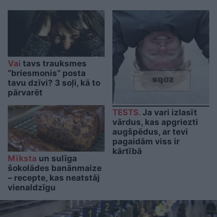
Vai
tavs trauksmes
“briesmonis” posta
tavu dzīvi? 3 soļi, kā to
pārvarēt
TESTS.
Ja vari izlasīt
vārdus, kas apgriezti
augšpēdus, ar tevi
pagaidām viss ir
kārtībā
Mīksta
un sulīga
šokolādes banānmaize
– recepte, kas neatstāj
vienaldzīgu