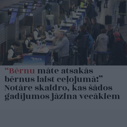
“Bērnu
māte atsakās
bērnus laist ceļojumā!”
Notāre skaidro, kas šādos
gadījumos jāzina vecākiem