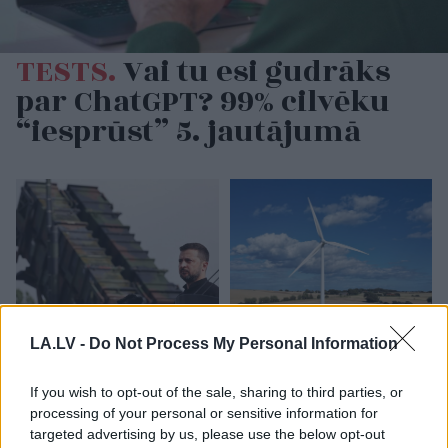
TESTS.
Vai tu esi gudrāks
par ChatGPT? 99% cilvēku
“iesprūst” 5. jautājumā
LA.LV -
Do Not Process My Personal Information
ASV uzņēmumi bažījas
“K2 Ventum” vēja parka
par Ukrainas plāniem –
prettiesiskā
If you wish to opt-out of the sale, sharing to third parties, or
kas viņus satrauc?
gremdēšana liek domāt
processing of your personal or sensitive information for
par nedrošu valsti
targeted advertising by us, please use the below opt-out