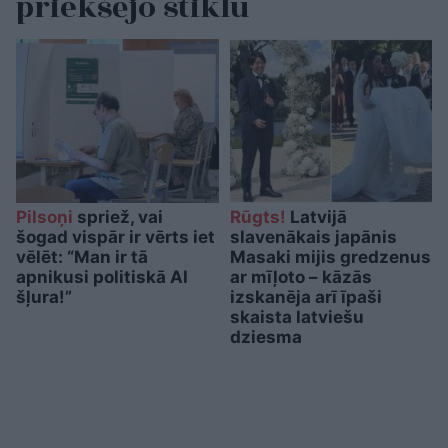
priekšējo stiklu
Pilsoņi
spriež, vai
Rūgts!
Latvijā
šogad vispār ir vērts iet
slavenākais japānis
vēlēt: “Man ir tā
Masaki mijis gredzenus
apnikusi politiskā AI
ar mīļoto – kāzās
šļura!”
izskanēja arī īpaši
skaista latviešu
dziesma