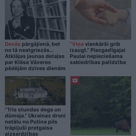
Devās
pārgājienā, bet
“Viņa
vienkārši grib
no tā neatgriezās…
izaugt.” Piecgadīgajai
Atklājas jaunas detaļas
Paulai nepieciešama
par Klāsa Vāveres
sabiedrības palīdzība
pēdējām dzīves dienām
“Trīs stundas dega un
dūmoja.” Ukrainas droni
netālu no Putina pils
trāpījuši pretgaisa
aizsardzības