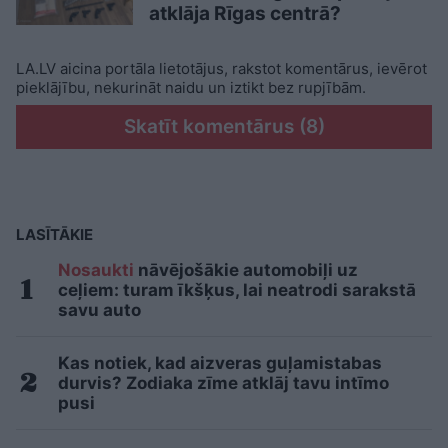
atklāja Rīgas centrā?
LA.LV aicina portāla lietotājus, rakstot komentārus, ievērot
pieklājību, nekurināt naidu un iztikt bez rupjībām.
Skatīt komentārus (8)
LASĪTĀKIE
Nosaukti
nāvējošākie automobiļi uz
ceļiem: turam īkšķus, lai neatrodi sarakstā
savu auto
Kas notiek, kad aizveras guļamistabas
durvis? Zodiaka zīme atklāj tavu intīmo
pusi