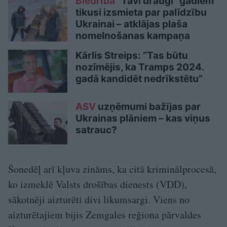
Biedrība
“Tavi draugi” gadiem
tikusi izsmieta par palīdzību
Ukrainai – atklājas plaša
nomelnošanas kampaņa
Kārlis Streips: “Tas būtu
nozīmējis, ka Tramps 2024.
gadā kandidēt nedrīkstētu”
ASV
uzņēmumi bažījas par
Ukrainas plāniem – kas viņus
satrauc?
Šonedēļ arī kļuva zināms, ka citā kriminālprocesā,
ko izmeklē Valsts drošības dienests (VDD),
sākotnēji aizturēti divi likumsargi. Viens no
aizturētajiem bijis Zemgales reģiona pārvaldes