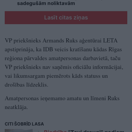
sadegušām noliktavām
Lasīt citas ziņas
VP priekšnieks Armands Ruks aģentūrai LETA
apstiprināja, ka IDB veicis kratīšanu kādas Rīgas
reģiona pārvaldes amatpersonas darbavietā, taču
VP priekšnieks nav saņēmis oficiālu informācijai,
vai likumsargam piemērots kāds statuss un
drošības līdzeklis.
Amatpersonas ieņemamo amatu un līmeni Ruks
neatklāja.
CITI ŠOBRĪD LASA