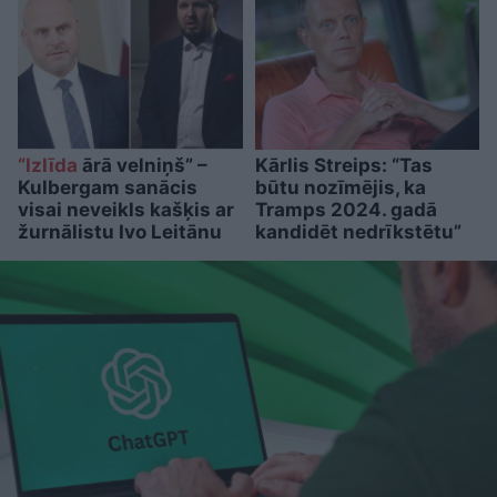
“Izlīda
ārā velniņš” –
Kārlis Streips: “Tas
Kulbergam sanācis
būtu nozīmējis, ka
visai neveikls kašķis ar
Tramps 2024. gadā
žurnālistu Ivo Leitānu
kandidēt nedrīkstētu”