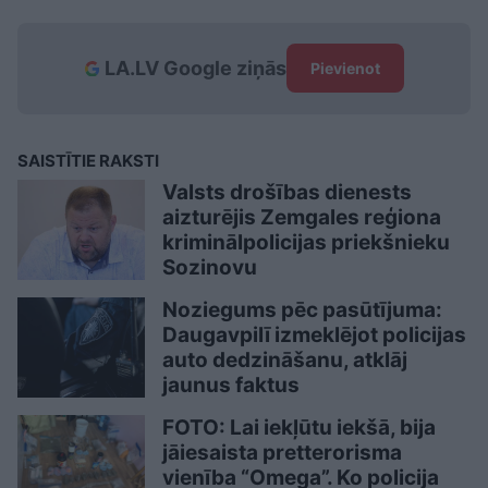
LA.LV Google ziņās
Pievienot
SAISTĪTIE RAKSTI
Valsts drošības dienests
aizturējis Zemgales reģiona
kriminālpolicijas priekšnieku
Sozinovu
Noziegums pēc pasūtījuma:
Daugavpilī izmeklējot policijas
auto dedzināšanu, atklāj
jaunus faktus
FOTO: Lai iekļūtu iekšā, bija
jāiesaista pretterorisma
vienība “Omega”. Ko policija