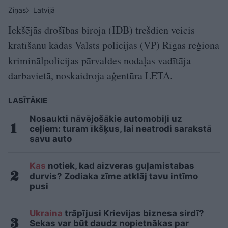
Ziņas
Latvijā
Iekšējās drošības biroja (IDB) trešdien veicis
kratīšanu kādas Valsts policijas (VP) Rīgas reģiona
kriminālpolicijas pārvaldes nodaļas vadītāja
darbavietā, noskaidroja aģentūra LETA.
LASĪTĀKIE
Nosaukti nāvējošākie automobiļi uz
ceļiem: turam īkšķus, lai neatrodi sarakstā
savu auto
Kas
notiek, kad aizveras guļamistabas
durvis? Zodiaka zīme atklāj tavu intīmo
pusi
Ukraina
trāpījusi Krievijas biznesa sirdī?
Sekas var būt daudz nopietnākas par