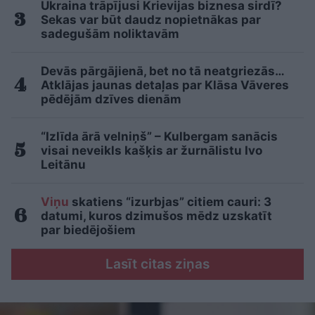
Ukraina trāpījusi Krievijas biznesa sirdī?
Sekas var būt daudz nopietnākas par
sadegušām noliktavām
Devās pārgājienā, bet no tā neatgriezās…
Atklājas jaunas detaļas par Klāsa Vāveres
pēdējām dzīves dienām
“Izlīda ārā velniņš” – Kulbergam sanācis
visai neveikls kašķis ar žurnālistu Ivo
Leitānu
Viņu
skatiens “izurbjas” citiem cauri: 3
datumi, kuros dzimušos mēdz uzskatīt
par biedējošiem
Lasīt citas ziņas