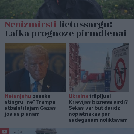
Neaizmirsti
lietussargu!
Laika prognoze pirmdienai
Netanjahu
pasaka
Ukraina
trāpījusi
stingru “nē” Trampa
Krievijas biznesa sirdī?
atbalstītajam Gazas
Sekas var būt daudz
joslas plānam
nopietnākas par
sadegušām noliktavām