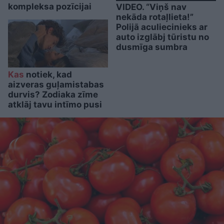
kompleksa pozīcijai
VIDEO. “Viņš nav
nekāda rotaļlieta!”
Polijā aculiecinieks ar
auto izglābj tūristu no
dusmīga sumbra
Kas
notiek, kad
aizveras guļamistabas
durvis? Zodiaka zīme
atklāj tavu intīmo pusi