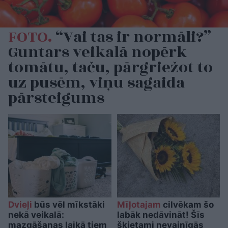
FOTO.
“Vai tas ir normāli?”
Guntars veikalā nopērk
tomātu, taču, pārgriežot to
uz pusēm, viņu sagaida
pārsteigums
Dvieļi
būs vēl mīkstāki
Mīļotajam
cilvēkam šo
nekā veikalā:
labāk nedāvināt! Šīs
mazgāšanas laikā tiem
šķietami nevainīgās