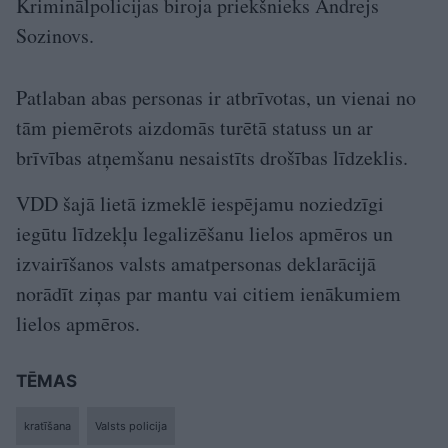
Kriminālpolicijas biroja priekšnieks Andrejs
Sozinovs.
Patlaban abas personas ir atbrīvotas, un vienai no
tām piemērots aizdomās turētā statuss un ar
brīvības atņemšanu nesaistīts drošības līdzeklis.
VDD šajā lietā izmeklē iespējamu noziedzīgi
iegūtu līdzekļu legalizēšanu lielos apmēros un
izvairīšanos valsts amatpersonas deklarācijā
norādīt ziņas par mantu vai citiem ienākumiem
lielos apmēros.
TĒMAS
kratīšana
Valsts policija