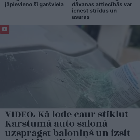
jāpievieno šī garšviela
dāvanas attiecībās var
ienest strīdus un
asaras
VIDEO. Kā lode caur stiklu!
Karstumā auto salonā
uzsprāgst baloniņš un izsit