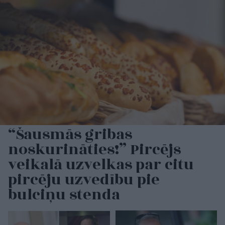
“Šausmās gribas
noskurināties!” Pircējs
veikalā uzvelkas par citu
pircēju uzvedību pie
bulciņu stenda