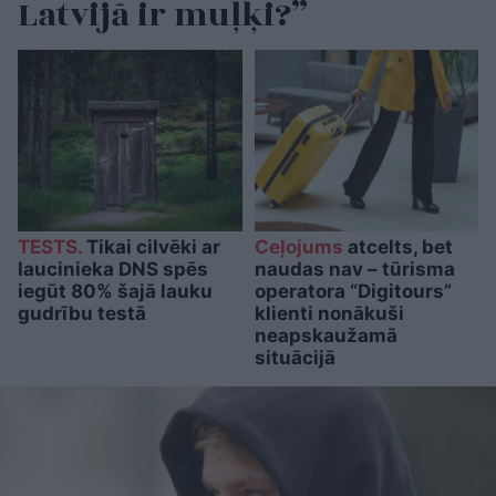
Latvijā ir muļķi?”
TESTS.
Tikai cilvēki ar
Ceļojums
atcelts, bet
laucinieka DNS spēs
naudas nav – tūrisma
iegūt 80% šajā lauku
operatora “Digitours”
gudrību testā
klienti nonākuši
neapskaužamā
situācijā