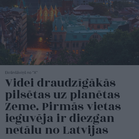
Ekrānšāviņš no “X”
Videi draudzīgākās
pilsētas uz planētas
Zeme. Pirmās vietas
ieguvēja ir diezgan
netālu no Latvijas