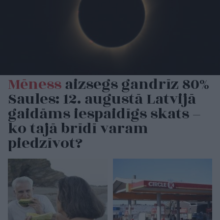
Mēness
aizsegs gandrīz 80%
Saules: 12. augustā Latvijā
gaidāms iespaidīgs skats –
ko tajā brīdī varam
piedzīvot?