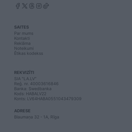
SAITES
Par mums
Kontakti
Reklāma
Noteikumi
Ētikas kodekss
REKVIZĪTI
SIA "LA.LV"
Reģ. nr. 40003616846
Banka: Swedbanka
Kods: HABALV22
Konts: LV64HABA0551043479309
ADRESE
Blaumaņa 32 - 1A, Rīga