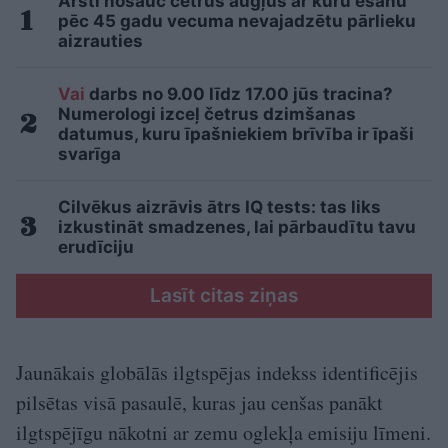
Ārsti nosauc četrus augļus ar kuru ēšanu
pēc 45 gadu vecuma nevajadzētu pārlieku
aizrauties
Vai
darbs no 9.00 līdz 17.00 jūs tracina?
Numerologi izceļ četrus dzimšanas
datumus, kuru īpašniekiem brīvība ir īpaši
svarīga
Cilvēkus aizrāvis ātrs IQ tests: tas liks
izkustināt smadzenes, lai pārbaudītu tavu
erudīciju
Lasīt citas ziņas
Jaunākais globālās ilgtspējas indekss identificējis
pilsētas visā pasaulē, kuras jau cenšas panākt
ilgtspējīgu nākotni ar zemu oglekļa emisiju līmeni.