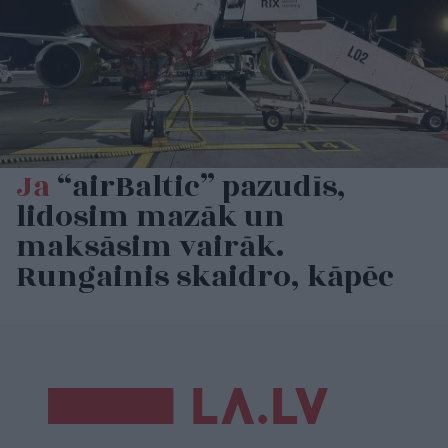
Ja
“airBaltic” pazudīs,
lidosim mazāk un
maksāsim vairāk.
Rungainis skaidro, kāpēc