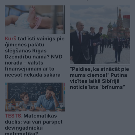
Kurš
tad īsti vainīgs pie
ģimenes palātu
slēgšanas Rīgas
Dzemdību namā? NVD
norāda – valsts
finansējumam ar to
“Paldies, ka atnācāt pie
neesot nekāda sakara
mums ciemos!” Putina
vizītes laikā Sibīrijā
noticis īsts “brīnums”
TESTS.
Matemātikas
duelis: vai vari pārspēt
deviņgadnieku
matemātikā?