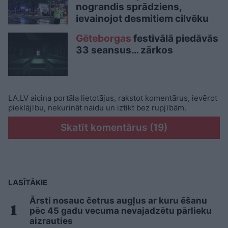
nograndis sprādziens,
ievainojot desmitiem cilvēku
Gēteborgas
festivālā piedāvās
33 seansus… zārkos
LA.LV aicina portāla lietotājus, rakstot komentārus, ievērot
pieklājību, nekurināt naidu un iztikt bez rupjībām.
Skatīt komentārus (19)
LASĪTĀKIE
Ārsti nosauc četrus augļus ar kuru ēšanu
pēc 45 gadu vecuma nevajadzētu pārlieku
aizrauties