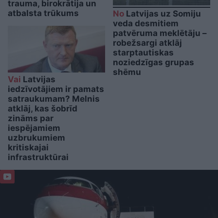
trauma, birokrātija un
atbalsta trūkums
No
Latvijas uz Somiju
veda desmitiem
patvēruma meklētāju –
robežsargi atklāj
starptautiskas
noziedzīgas grupas
shēmu
Vai
Latvijas
iedzīvotājiem ir pamats
satraukumam? Melnis
atklāj, kas šobrīd
zināms par
iespējamiem
uzbrukumiem
kritiskajai
infrastruktūrai