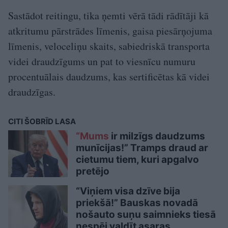
Sastādot reitingu, tika ņemti vērā tādi rādītāji kā
atkritumu pārstrādes līmenis, gaisa piesārņojuma
līmenis, veloceliņu skaits, sabiedriskā transporta
videi draudzīgums un pat to viesnīcu numuru
procentuālais daudzums, kas sertificētas kā videi
draudzīgas.
CITI ŠOBRĪD LASA
“Mums
ir milzīgs daudzums
munīcijas!” Tramps draud ar
cietumu tiem, kuri apgalvo
pretējo
“Viņiem visa dzīve bija
priekšā!” Bauskas novadā
nošauto suņu saimnieks tiesā
nespēj valdīt asaras