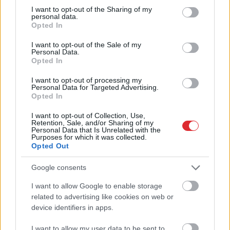
not limited to your visit or usage behaviour. You may click to
I want to opt-out of the Sharing of my
personal data.
grant or deny consent to Google and its third-party tags to
Opted In
“Kurš
viņus fenderē?”
Kā
bez maksas pavadīt
use your data for below specified purposes in below Google
Pircēji pamanījuši, ka
laiku Grieķijas villā?
consent section.
I want to opt-out of the Sale of my
Latvijas veikalos zog
Atklāta neparasta
Personal Data.
pavisam neparastu
iespēja, par kuru daudzi
Opted In
lietu
vēl nezina
I want to opt-out of processing my
Personal Data for Targeted Advertising.
Opted In
I want to opt-out of Collection, Use,
Retention, Sale, and/or Sharing of my
Personal Data that Is Unrelated with the
Purposes for which it was collected.
Opted Out
Google consents
I want to allow Google to enable storage
Atcelt
Ziņot
related to advertising like cookies on web or
device identifiers in apps.
Biļete
maksā 89 eiro, bet
I want to allow my user data to be sent to