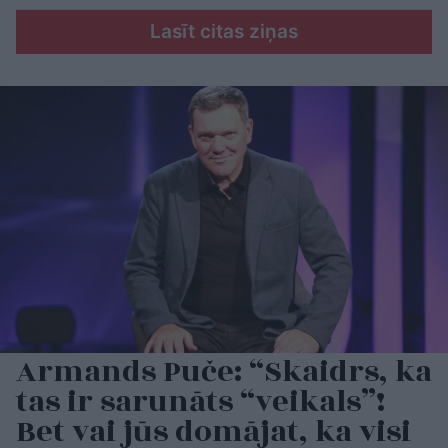
Lasīt citas ziņas
Armands Puče: “Skaidrs, ka
tas ir sarunāts “veikals”!
Bet vai jūs domājat, ka visi