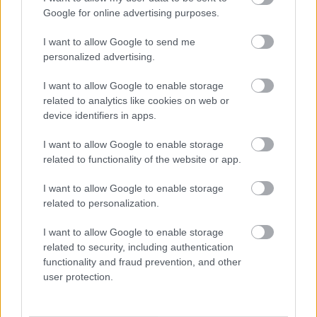
pie kases jau 96,51: pircēju
Google for online advertising purposes.
pārsteidz trīs obligātas
I want to allow Google to send me
komisijas maksas
personalized advertising.
I want to allow Google to enable storage
related to analytics like cookies on web or
device identifiers in apps.
I want to allow Google to enable storage
related to functionality of the website or app.
I want to allow Google to enable storage
related to personalization.
Vai
darbs no 9.00 līdz
“Nabaga cilvēki…”
17.00 jūs tracina?
Neierasts skats Rīgā
I want to allow Google to enable storage
Numerologi izceļ četrus
raisa jautājumus
related to security, including authentication
dzimšanas datumus,
līdzcilvēkos
functionality and fraud prevention, and other
kuru īpašniekiem
user protection.
brīvība ir īpaši svarīga