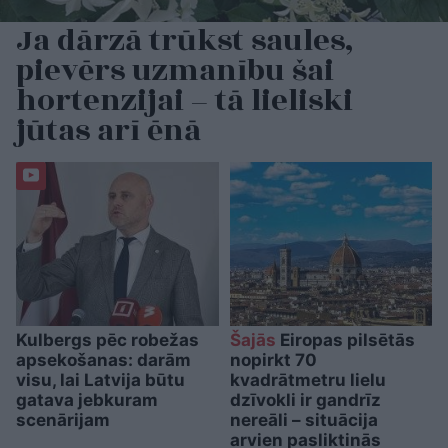
Ja dārzā trūkst saules,
pievērs uzmanību šai
hortenzijai – tā lieliski
jūtas arī ēnā
Kulbergs pēc robežas
Šajās
Eiropas pilsētās
apsekošanas: darām
nopirkt 70
visu, lai Latvija būtu
kvadrātmetru lielu
gatava jebkuram
dzīvokli ir gandrīz
scenārijam
nereāli – situācija
arvien pasliktinās