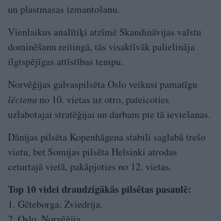
un plastmasas izmantošanu.
Vienlaikus analītiķi atzīmē Skandināvijas valstu
dominēšanu reitingā, tās visaktīvāk palielināja
ilgtspējīgas attīstības tempu.
Norvēģijas galvaspilsēta Oslo veikusi pamatīgu
lēcienu
no 10. vietas uz otro, pateicoties
uzlabotajai stratēģijai un darbam pie tā ieviešanas.
Dānijas pilsēta Kopenhāgena stabili saglabā trešo
vietu, bet Somijas pilsēta Helsinki atrodas
ceturtajā vietā, pakāpjoties no 12. vietas.
Top 10 videi draudzīgākās pilsētas pasaulē:
1. Gēteborga, Zviedrija.
2. Oslo, Norvēģija.