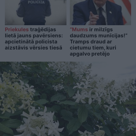
Priekules
traģēdijas
“Mums
ir milzīgs
lietā jauns pavērsiens:
daudzums munīcijas!”
apcietinātā policista
Tramps draud ar
aizstāvis vērsies tiesā
cietumu tiem, kuri
apgalvo pretējo