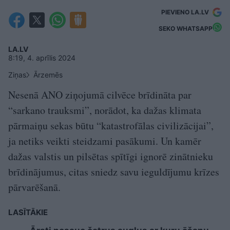
PIEVIENO LA.LV
SEKO WHATSAPP
LA.LV
8:19, 4. aprīlis 2024
Ziņas
Ārzemēs
Nesenā ANO ziņojumā cilvēce brīdināta par
“sarkano trauksmi”, norādot, ka dažas klimata
pārmaiņu sekas būtu “katastrofālas civilizācijai”,
ja netiks veikti steidzami pasākumi. Un kamēr
dažas valstis un pilsētas spītīgi ignorē zinātnieku
brīdinājumus, citas sniedz savu ieguldījumu krīzes
pārvarēšanā.
LASĪTĀKIE