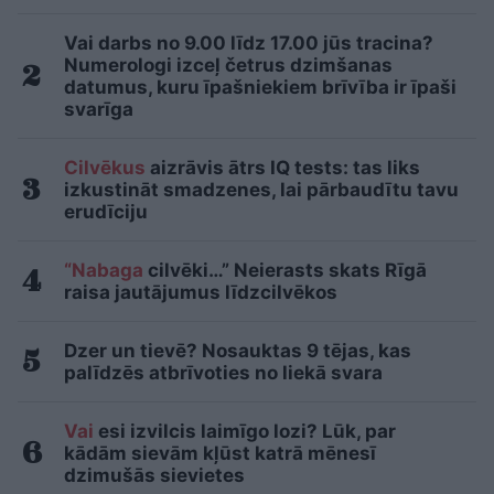
Vai darbs no 9.00 līdz 17.00 jūs tracina?
Numerologi izceļ četrus dzimšanas
datumus, kuru īpašniekiem brīvība ir īpaši
svarīga
Cilvēkus
aizrāvis ātrs IQ tests: tas liks
izkustināt smadzenes, lai pārbaudītu tavu
erudīciju
“Nabaga
cilvēki…” Neierasts skats Rīgā
raisa jautājumus līdzcilvēkos
Dzer un tievē? Nosauktas 9 tējas, kas
palīdzēs atbrīvoties no liekā svara
Vai
esi izvilcis laimīgo lozi? Lūk, par
kādām sievām kļūst katrā mēnesī
dzimušās sievietes