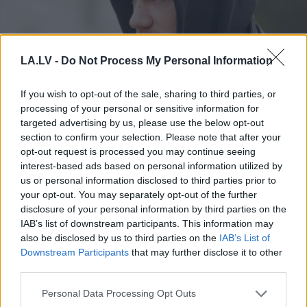
LA.LV -
Do Not Process My Personal Information
If you wish to opt-out of the sale, sharing to third parties, or
processing of your personal or sensitive information for
“Viņiem visa dzīve bija
targeted advertising by us, please use the below opt-out
section to confirm your selection. Please note that after your
priekšā!” Bauskas novadā
opt-out request is processed you may continue seeing
nošauto suņu saimnieks
interest-based ads based on personal information utilized by
tiesā nespēj valdīt asaras
us or personal information disclosed to third parties prior to
your opt-out. You may separately opt-out of the further
disclosure of your personal information by third parties on the
IAB’s list of downstream participants. This information may
also be disclosed by us to third parties on the
IAB’s List of
Downstream Participants
that may further disclose it to other
third parties.
Please note that this website/app uses one or more Google
Personal Data Processing Opt Outs
services and may gather and store information including but