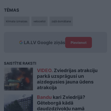
TĒMAS
klimata izmaiņas
veloceliņi
zaļā domāšana
LA.LV Google ziņās
Pievienot
SAISTĪTIE RAKSTI
VIDEO.
Zviedrijas atrakciju
parkā uzsprāgusi un
aizdegusies jauna ūdens
atrakcija
Bandu
kari Zviedrijā?
Gēteborgā kādā
daudzdzīvokļu namā