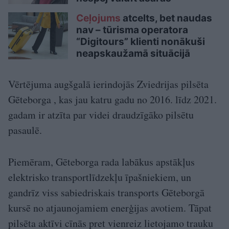
Ceļojums
atcelts, bet naudas
nav – tūrisma operatora
“Digitours” klienti nonākuši
neapskaužamā situācijā
Vērtējuma augšgalā ierindojās Zviedrijas pilsēta
Gēteborga , kas jau katru gadu no 2016. līdz 2021.
gadam ir atzīta par videi draudzīgāko pilsētu
pasaulē.
Piemēram, Gēteborga rada labākus apstākļus
elektrisko transportlīdzekļu īpašniekiem, un
gandrīz viss sabiedriskais transports Gēteborgā
kursē no atjaunojamiem enerģijas avotiem. Tāpat
pilsēta aktīvi cīnās pret vienreiz lietojamo trauku