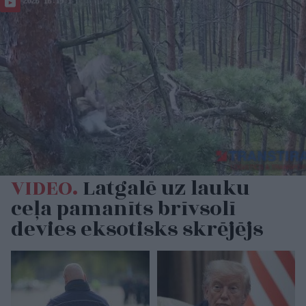
VIDEO.
Latgalē uz lauku
ceļa pamanīts brīvsolī
devies eksotisks skrējējs