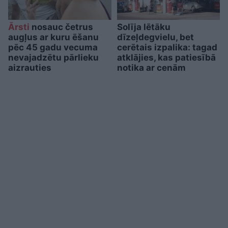
Ārsti
nosauc četrus
Solīja lētāku
augļus ar kuru ēšanu
dīzeļdegvielu, bet
pēc 45 gadu vecuma
cerētais izpalika: tagad
nevajadzētu pārlieku
atklājies, kas patiesībā
aizrauties
notika ar cenām