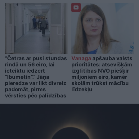
“Četras ar pusi stundas
Vanaga
apšauba valsts
rindā un 56 eiro, lai
prioritātes: atsevišķām
ieteiktu iedzert
izglītības NVO piešķir
“Ibumetin”.” Jāņa
miljoniem eiro, kamēr
pieredze var likt divreiz
skolām trūkst mācību
padomāt, pirms
līdzekļu
vērsties pēc palīdzības