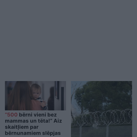
“500
bērni vieni bez
mammas un tēta!” Aiz
skaitļiem par
bērnunamiem slēpjas