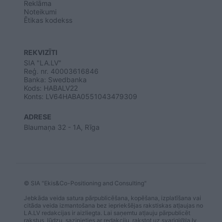
Reklāma
Noteikumi
Ētikas kodekss
REKVIZĪTI
SIA "LA.LV"
Reģ. nr. 40003616846
Banka: Swedbanka
Kods: HABALV22
Konts: LV64HABA0551043479309
ADRESE
Blaumaņa 32 - 1A, Rīga
© SIA "Ekis&Co-Positioning and Consulting"
Jebkāda veida satura pārpublicēšana, kopēšana, izplatīšana vai
citāda veida izmantošana bez iepriekšējas rakstiskas atļaujas no
LA.LV redakcijas ir aizliegta. Lai saņemtu atļauju pārpublicēt
rakstus, lūdzu, sazinieties ar redakciju, rakstot uz
svarigi@la.lv