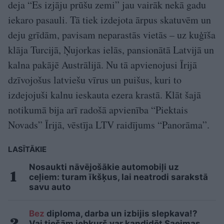
deja “Es izjāju prūšu zemi” jau vairāk nekā gadu
iekaro pasauli. Tā tiek izdejota ārpus skatuvēm un
deju grīdām, pavisam neparastās vietās – uz kuģīša
klāja Turcijā, Ņujorkas ielās, pansionātā Latvijā un
kalna pakājē Austrālijā. Nu tā apvienojusi Īrijā
dzīvojošus latviešu vīrus un puišus, kuri to
izdejojuši kalnu ieskauta ezera krastā. Klāt šajā
notikumā bija arī radošā apvienība “Piektais
Novads” Īrijā, vēstīja LTV raidījums “Panorāma”.
LASĪTĀKIE
Nosaukti nāvējošākie automobiļi uz
ceļiem: turam īkšķus, lai neatrodi sarakstā
savu auto
Bez
diploma, darba un izbijis slepkava!?
Vai tiešām jebkurš var kandidēt Saeimas