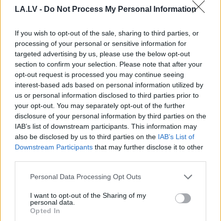
LA.LV -
Do Not Process My Personal Information
FOTO. “Vai tas ir normāli?”
If you wish to opt-out of the sale, sharing to third parties, or
Guntars veikalā nopērk
processing of your personal or sensitive information for
tomātu, taču, pārgriežot to
targeted advertising by us, please use the below opt-out
section to confirm your selection. Please note that after your
uz pusēm, viņu sagaida
opt-out request is processed you may continue seeing
pārsteigums
interest-based ads based on personal information utilized by
us or personal information disclosed to third parties prior to
your opt-out. You may separately opt-out of the further
disclosure of your personal information by third parties on the
IAB’s list of downstream participants. This information may
also be disclosed by us to third parties on the
IAB’s List of
Downstream Participants
that may further disclose it to other
third parties.
Please note that this website/app uses one or more Google
Personal Data Processing Opt Outs
services and may gather and store information including but
Viņu
skatiens
TESTS.
Ja vari izlasīt
not limited to your visit or usage behaviour. You may click to
I want to opt-out of the Sharing of my
“izurbjas” citiem cauri:
vārdus, kas apgriezti
personal data.
grant or deny consent to Google and its third-party tags to
3 datumi, kuros
augšpēdus, ar tevi
Opted In
use your data for below specified purposes in below Google
dzimušos mēdz
pagaidām viss ir