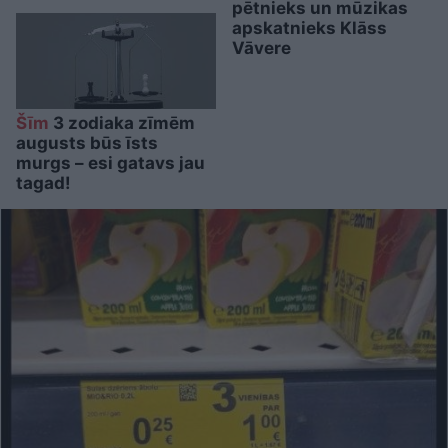
pētnieks un mūzikas
apskatnieks Klāss
Vāvere
Šīm
3 zodiaka zīmēm
augusts būs īsts
murgs – esi gatavs jau
tagad!