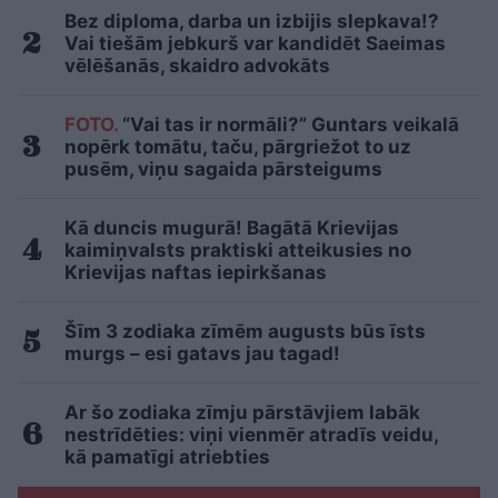
Bez diploma, darba un izbijis slepkava!?
Vai tiešām jebkurš var kandidēt Saeimas
vēlēšanās, skaidro advokāts
FOTO.
“Vai tas ir normāli?” Guntars veikalā
nopērk tomātu, taču, pārgriežot to uz
pusēm, viņu sagaida pārsteigums
Kā duncis mugurā! Bagātā Krievijas
kaimiņvalsts praktiski atteikusies no
Krievijas naftas iepirkšanas
Šīm 3 zodiaka zīmēm augusts būs īsts
murgs – esi gatavs jau tagad!
Ar šo zodiaka zīmju pārstāvjiem labāk
nestrīdēties: viņi vienmēr atradīs veidu,
kā pamatīgi atriebties