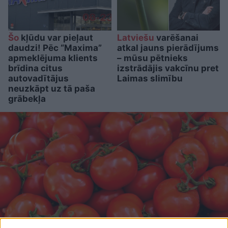
Šo
kļūdu var pieļaut
Latviešu
varēšanai
daudzi! Pēc “Maxima”
atkal jauns pierādījums
apmeklējuma klients
– mūsu pētnieks
brīdina citus
izstrādājis vakcīnu pret
autovadītājus
Laimas slimību
neuzkāpt uz tā paša
grābekļa