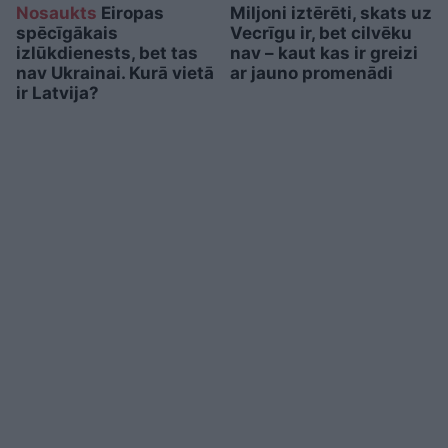
Nosaukts
Eiropas
Miljoni iztērēti, skats uz
spēcīgākais
Vecrīgu ir, bet cilvēku
izlūkdienests, bet tas
nav – kaut kas ir greizi
nav Ukrainai. Kurā vietā
ar jauno promenādi
ir Latvija?