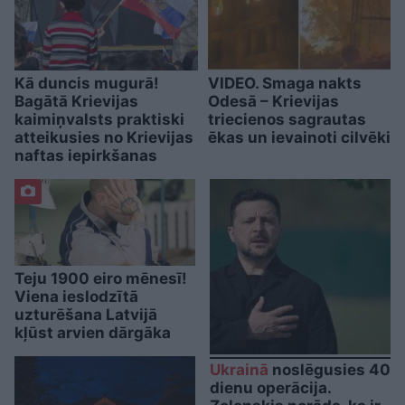
Kā duncis mugurā!
VIDEO. Smaga nakts
Bagātā Krievijas
Odesā – Krievijas
kaimiņvalsts praktiski
triecienos sagrautas
atteikusies no Krievijas
ēkas un ievainoti cilvēki
naftas iepirkšanas
Teju 1900 eiro mēnesī!
Viena ieslodzītā
uzturēšana Latvijā
kļūst arvien dārgāka
Ukrainā
noslēgusies 40
dienu operācija.