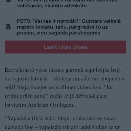
vēlēšanās, skaidro advokāts
FOTO. “Vai tas ir normāli?” Guntars veikalā
nopērk tomātu, taču, pārgriežot to uz
pusēm, viņu sagaida pārsteigums
Lasīt citas ziņas
Ezera krastā visas dienas garumā sapulcējās Īrijā
dzīvojošie latvieši – skanēja mūzika un rībēja deju
soļi! Ideja izdejot un nofilmēt video deju “Es
izjāju prūšu zemi” radās Īrijā dzīvojošajam
latvietim Aināram Ozoliņam.
“Vajadzēja tikai iedot ideju, prakstiski es vairs
nepiedalījos – vajadzēja tik atbraukt šodien te un