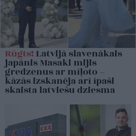
Rūgts!
Latvijā slavenākais
japānis Masaki mijis
gredzenus ar mīļoto –
kāzās izskanēja arī īpaši
skaista latviešu dziesma