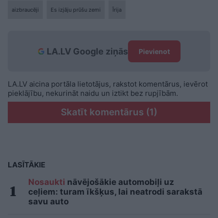
aizbraucēji
Es izjāju prūšu zemi
Īrija
LA.LV Google ziņās
Pievienot
LA.LV aicina portāla lietotājus, rakstot komentārus, ievērot
pieklājību, nekurināt naidu un iztikt bez rupjībām.
Skatīt komentārus (1)
LASĪTĀKIE
Nosaukti
nāvējošākie automobiļi uz
ceļiem: turam īkšķus, lai neatrodi sarakstā
savu auto