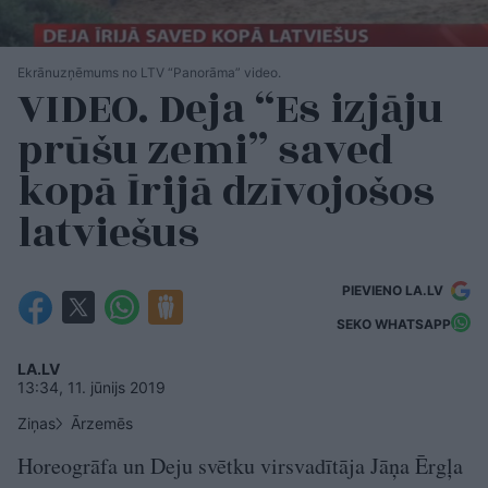
Ekrānuzņēmums no LTV “Panorāma” video.
VIDEO. Deja “Es izjāju
prūšu zemi” saved
kopā Īrijā dzīvojošos
latviešus
PIEVIENO LA.LV
SEKO WHATSAPP
LA.LV
13:34, 11. jūnijs 2019
Ziņas
Ārzemēs
Horeogrāfa un Deju svētku virsvadītāja Jāņa Ērgļa