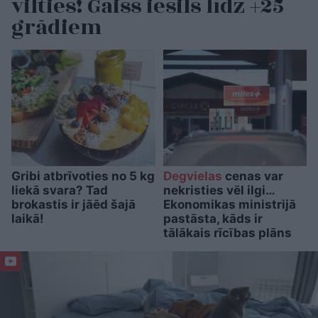
vilties! Gaiss iesils līdz +25
grādiem
Gribi atbrīvoties no 5 kg
Degvielas
cenas var
liekā svara? Tad
nekristies vēl ilgi…
brokastis ir jāēd šajā
Ekonomikas ministrijā
laikā!
pastāsta, kāds ir
tālākais rīcības plāns