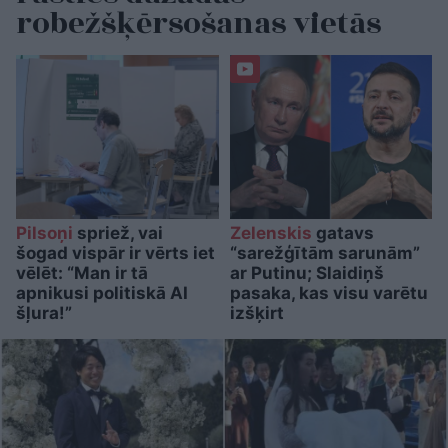
robežšķērsošanas vietās
Pilsoņi
spriež, vai
Zelenskis
gatavs
šogad vispār ir vērts iet
“sarežģītām sarunām”
vēlēt: “Man ir tā
ar Putinu; Slaidiņš
apnikusi politiskā AI
pasaka, kas visu varētu
šļura!”
izšķirt