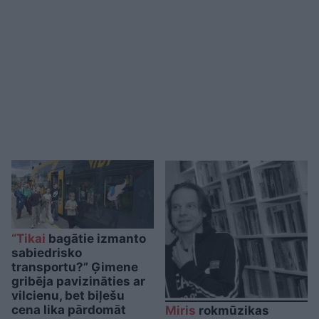
“Tikai
bagātie izmanto
sabiedrisko
transportu?” Ģimene
gribēja pavizināties ar
vilcienu, bet biļešu
cena lika pārdomāt
Miris
rokmūzikas