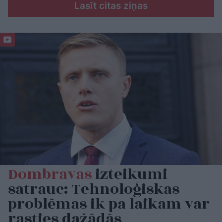
Lasīt citas ziņas
Dombravas
izteikumi
satrauc: Tehnoloģiskas
problēmas ik pa laikam var
rasties dažādās