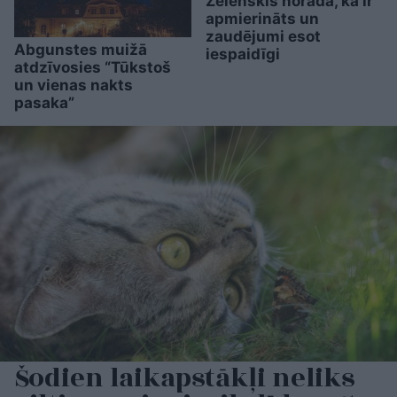
Zelenskis norāda, ka ir
apmierināts un
zaudējumi esot
Abgunstes muižā
iespaidīgi
atdzīvosies “Tūkstoš
un vienas nakts
pasaka”
Šodien laikapstākļi neliks