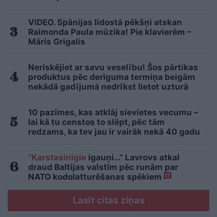
VIDEO. Spānijas lidostā pēkšņi atskan
Raimonda Paula mūzika! Pie klavierēm –
Māris Grigalis
Neriskējiet ar savu veselību! Šos pārtikas
produktus pēc derīguma termiņa beigām
nekādā gadījumā nedrīkst lietot uzturā
10 pazīmes, kas atklāj sievietes vecumu –
lai kā tu censtos to slēpt, pēc tām
redzams, ka tev jau ir vairāk nekā 40 gadu
“Karstasinīgie
igauņi…” Lavrovs atkal
draud Baltijas valstīm pēc runām par
NATO kodolatturēšanas spēkiem
17
Lasīt citas ziņas