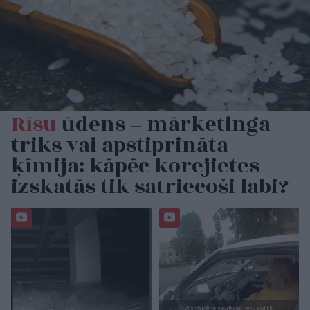
Rīsu
ūdens – mārketinga
triks vai apstiprināta
ķīmija: kāpēc korejietes
izskatās tik satriecoši labi?