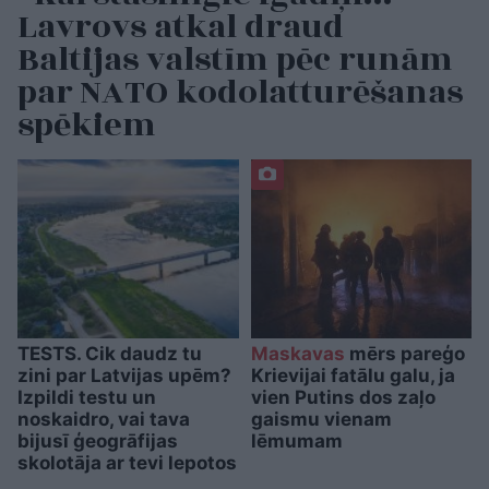
Lavrovs atkal draud
Baltijas valstīm pēc runām
par NATO kodolatturēšanas
spēkiem
TESTS. Cik daudz tu
Maskavas
mērs pareģo
zini par Latvijas upēm?
Krievijai fatālu galu, ja
Izpildi testu un
vien Putins dos zaļo
noskaidro, vai tava
gaismu vienam
bijusī ģeogrāfijas
lēmumam
skolotāja ar tevi lepotos