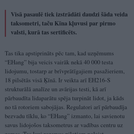
Visā pasaulē tiek izstrādāti daudzi šāda veida
taksometri, taču Kīna kļuvusi par pirmo
valsti, kurā tas sertificēts.
Tas tika apstiprināts pēc tam, kad uzņēmums
“EHang” bija veicis vairāk nekā 40 000 testa
lidojumu, tostarp ar brīvprātīgajiem pasažieriem,
18 pilsētās visā Ķīnā. Ir veikta arī EH216-S
strukturālā analīze un avārijas testi, kā arī
pārbaudīta lidaparātu spēja turpināt lidot, ja kāds
no tā rotoriem sabojājas. Regulatori arī pārbaudīja
bezvadu tīklu, ko “EHang” izmanto, lai savienotu
savus lidojošos taksometrus ar vadības centru uz
zemes. Tas ļauj rezerves pilotiem nolaist