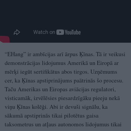
“EHang” ir ambīcijas arī ārpus Ķīnas. Tā ir veikusi
demonstrācijas lidojumus Amerikā un Eiropā ar
mērķi iegūt sertifikātus abos tirgos. Uzņēmums
cer, ka Ķīnas apstiprinājums paātrinās šo procesu.
Taču Amerikas un Eiropas aviācijas regulatori,
visticamāk, izvēlēsies piesardzīgāku pieeju nekā
viņu Ķīnas kolēģi. Abi ir devuši signālu, ka
sākumā apstiprinās tikai pilotētus gaisa
taksometrus un atļaus autonomos lidojumus tikai