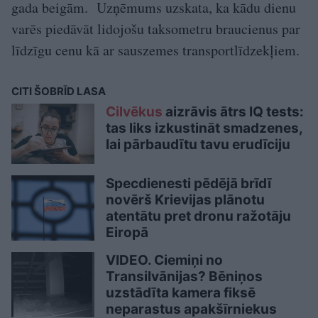
gada beigām. Uzņēmums uzskata, ka kādu dienu
varēs piedāvāt lidojošu taksometru braucienus par
līdzīgu cenu kā ar sauszemes transportlīdzekļiem.
CITI ŠOBRĪD LASA
Cilvēkus
aizrāvis ātrs IQ tests:
tas liks izkustināt smadzenes,
lai pārbaudītu tavu erudīciju
Specdienesti pēdējā brīdī
novērš Krievijas plānotu
atentātu pret dronu ražotāju
Eiropā
VIDEO. Ciemiņi no
Transilvānijas? Bēniņos
uzstādīta kamera fiksē
neparastus apakšīrniekus