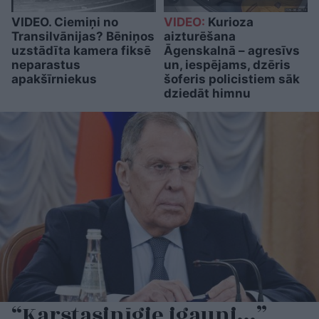
VIDEO. Ciemiņi no
VIDEO:
Kurioza
Transilvānijas? Bēniņos
aizturēšana
uzstādīta kamera fiksē
Āgenskalnā – agresīvs
neparastus
un, iespējams, dzēris
apakšīrniekus
šoferis policistiem sāk
dziedāt himnu
“Karstasinīgie igauņi…”