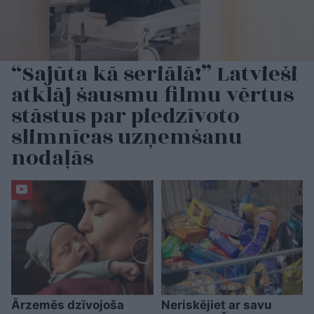
“Sajūta kā seriālā!” Latvieši
atklāj šausmu filmu vērtus
stāstus par piedzīvoto
slimnīcas uzņemšanu
nodaļās
Ārzemēs dzīvojoša
Neriskējiet ar savu