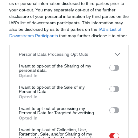
us or personal information disclosed to third parties prior to
your opt-out. You may separately opt-out of the further
disclosure of your personal information by third parties on the
Ar
publisku attaisnojumu
IAB’s list of downstream participants. This information may
also be disclosed by us to third parties on the
IAB’s List of
netika līdzēts – KNAB sāk
Downstream Participants
that may further disclose it to other
pārbaudi par deputātes
third parties.
Rasimas saņemto
Please note that this website/app uses one or more Google
Personal Data Processing Opt Outs
kompensāciju
services and may gather and store information including but
not limited to your visit or usage behaviour. You may click to
I want to opt-out of the Sharing of my
personal data.
grant or deny consent to Google and its third-party tags to
Opted In
use your data for below specified purposes in below Google
consent section.
I want to opt-out of the Sale of my
Personal Data.
Opted In
I want to opt-out of processing my
Personal Data for Targeted Advertising.
Opted In
I want to opt-out of Collection, Use,
Specdienesti pēdējā
“Pilnīgs haoss!” Rīgas
Retention, Sale, and/or Sharing of my
brīdī novērš Krievijas
lidostā ceļotāji šodien