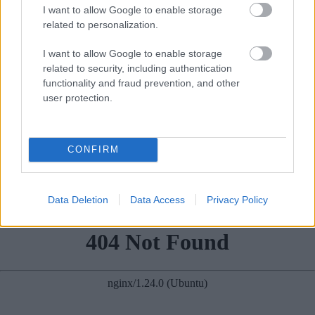
tavu erudīciju
I want to allow Google to enable storage
related to personalization.
I want to allow Google to enable storage
related to security, including authentication
functionality and fraud prevention, and other
user protection.
CONFIRM
VIDEO.
Spānijas lidostā
Vai esi izvilcis laimīgo
pēkšņi atskan
lozi? Lūk, par kādām
Raimonda Paula
sievām kļūst katrā
mūzika! Pie klavierēm –
mēnesī dzimušās
Data Deletion
Data Access
Privacy Policy
Māris Grigalis
sievietes