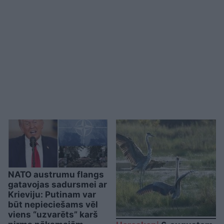
NATO austrumu flangs
gatavojas sadursmei ar
Krieviju: Putinam var
būt nepieciešams vēl
viens “uzvarēts” karš