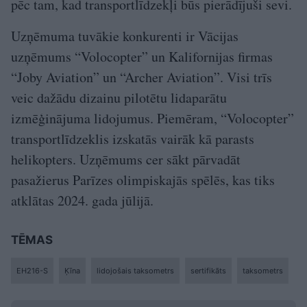
pēc tam, kad transportlīdzekļi būs pierādījuši sevi.
Uzņēmuma tuvākie konkurenti ir Vācijas
uzņēmums “Volocopter” un Kalifornijas firmas
“Joby Aviation” un “Archer Aviation”. Visi trīs
veic dažādu dizainu pilotētu lidaparātu
izmēģinājuma lidojumus. Piemēram, “Volocopter”
transportlīdzeklis izskatās vairāk kā parasts
helikopters. Uzņēmums cer sākt pārvadāt
pasažierus Parīzes olimpiskajās spēlēs, kas tiks
atklātas 2024. gada jūlijā.
TĒMAS
EH216-S
Ķīna
lidojošais taksometrs
sertifikāts
taksometrs