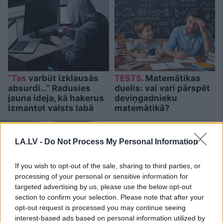
“Tas
varbūt izklausās
TESTS.
Matemātikas
absurdi…” Radusies
duelis: vai vari pārspēt
jauna ideja, kā hakerus
deviņgadnieku
izmantot valsts labā
matemātikā?
LA.LV -
Do Not Process My Personal Information
If you wish to opt-out of the sale, sharing to third parties, or
processing of your personal or sensitive information for
targeted advertising by us, please use the below opt-out
section to confirm your selection. Please note that after your
opt-out request is processed you may continue seeing
interest-based ads based on personal information utilized by