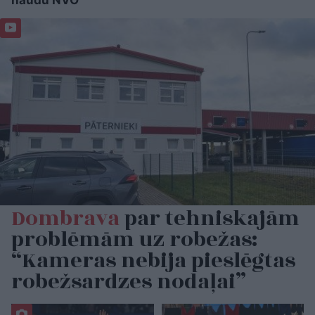
Dombrava
par tehniskajām
problēmām uz robežas:
“Kameras nebija pieslēgtas
robežsardzes nodaļai”