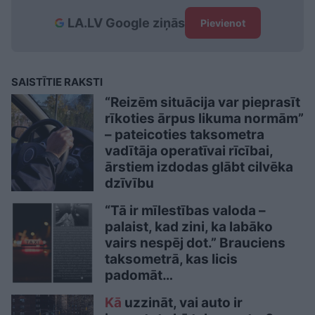
LA.LV Google ziņās
Pievienot
SAISTĪTIE RAKSTI
“Reizēm situācija var pieprasīt
rīkoties ārpus likuma normām”
– pateicoties taksometra
vadītāja operatīvai rīcībai,
ārstiem izdodas glābt cilvēka
dzīvību
“Tā ir mīlestības valoda –
palaist, kad zini, ka labāko
vairs nespēj dot.” Brauciens
taksometrā, kas licis
padomāt…
Kā
uzzināt, vai auto ir