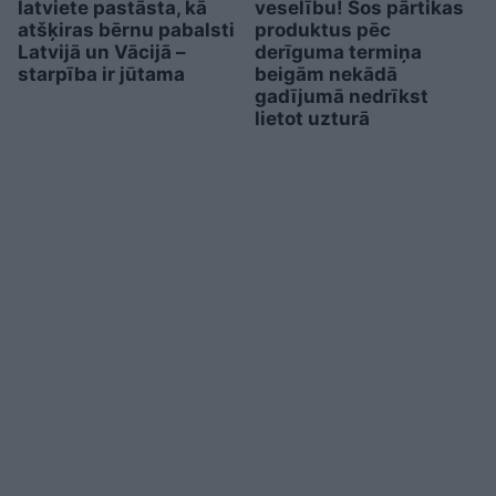
latviete pastāsta, kā
veselību! Šos pārtikas
atšķiras bērnu pabalsti
produktus pēc
Latvijā un Vācijā –
derīguma termiņa
starpība ir jūtama
beigām nekādā
gadījumā nedrīkst
lietot uzturā