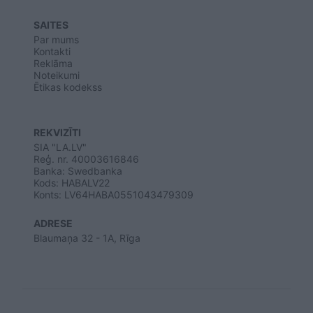
SAITES
Par mums
Kontakti
Reklāma
Noteikumi
Ētikas kodekss
REKVIZĪTI
SIA "LA.LV"
Reģ. nr. 40003616846
Banka: Swedbanka
Kods: HABALV22
Konts: LV64HABA0551043479309
ADRESE
Blaumaņa 32 - 1A, Rīga