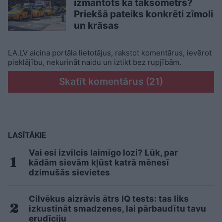
izmantots kā taksometrs?
Priekšā pateiks konkrēti zīmoli
un krāsas
LA.LV aicina portāla lietotājus, rakstot komentārus, ievērot
pieklājību, nekurināt naidu un iztikt bez rupjībām.
Skatīt komentārus (21)
LASĪTĀKIE
Vai esi izvilcis laimīgo lozi? Lūk, par
kādām sievām kļūst katrā mēnesī
dzimušās sievietes
Cilvēkus aizrāvis ātrs IQ tests: tas liks
izkustināt smadzenes, lai pārbaudītu tavu
erudīciju