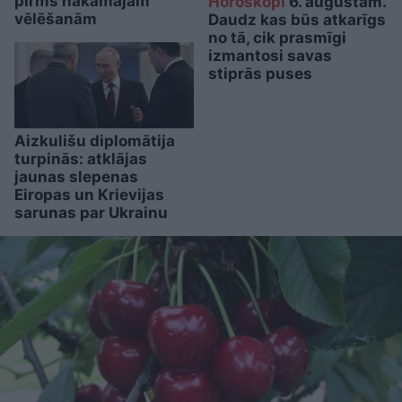
pirms nākamajām
Horoskopi
6. augustam.
vēlēšanām
Daudz kas būs atkarīgs
no tā, cik prasmīgi
izmantosi savas
stiprās puses
Aizkulišu diplomātija
turpinās: atklājas
jaunas slepenas
Eiropas un Krievijas
sarunas par Ukrainu