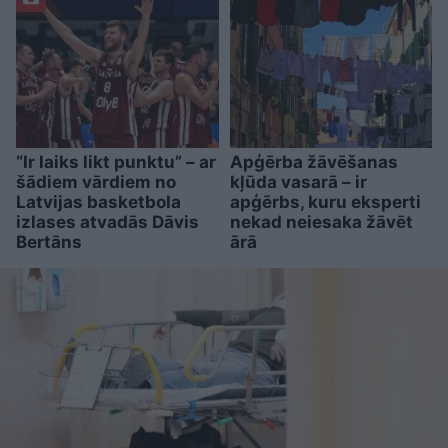
“Ir laiks likt punktu” – ar
Apģērba žāvēšanas
šādiem vārdiem no
kļūda vasarā – ir
Latvijas basketbola
apģērbs, kuru eksperti
izlases atvadās Dāvis
nekad neiesaka žāvēt
Bertāns
ārā