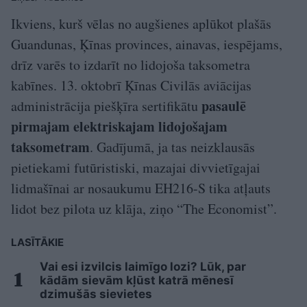
Ikviens, kurš vēlas no augšienes aplūkot plašās
Guandunas, Ķīnas provinces, ainavas, iespējams,
drīz varēs to izdarīt no lidojoša taksometra
kabīnes. 13. oktobrī Ķīnas Civilās aviācijas
pasaulē
administrācija piešķīra sertifikātu
pirmajam elektriskajam lidojošajam
taksometram
. Gadījumā, ja tas neizklausās
pietiekami futūristiski, mazajai divvietīgajai
lidmašīnai ar nosaukumu EH216-S tika atļauts
lidot bez pilota uz klāja, ziņo “The Economist”.
LASĪTĀKIE
Vai esi izvilcis laimīgo lozi? Lūk, par
kādām sievām kļūst katrā mēnesī
dzimušās sievietes