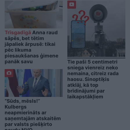
Trīsgadīgā
Anna raud
sāpēs, bet tētim
jāpaliek ārpusē: tikai
pēc likuma
piesaukšanas ģimene
panāk savu
Tie paši 5 centimetri
sniega vienreiz neko
nemaina, citreiz rada
haosu. Sinoptiķis
atklāj, kā top
brīdinājumi par
laikapstākļiem
“Sūds, mēsls!”
Kulbergs
neapmierināts ar
saņemtajām atskaitēm
par valsts piešķirto
naudu NVO