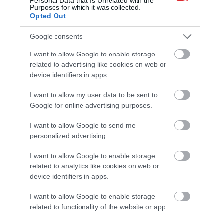
Personal Data that Is Unrelated with the
Purposes for which it was collected.
plānotu atentātu pret
nīkst milzīgās rindās.
Opted Out
dronu ražotāju Eiropā
Skaidrojam, kas
atgadījies
Google consents
I want to allow Google to enable storage
Atcelt
Ziņot
related to advertising like cookies on web or
device identifiers in apps.
I want to allow my user data to be sent to
Google for online advertising purposes.
I want to allow Google to send me
personalized advertising.
I want to allow Google to enable storage
related to analytics like cookies on web or
Cilvēkus aizrāvis ātrs IQ
device identifiers in apps.
tests: tas liks izkustināt
I want to allow Google to enable storage
smadzenes, lai pārbaudītu
related to functionality of the website or app.