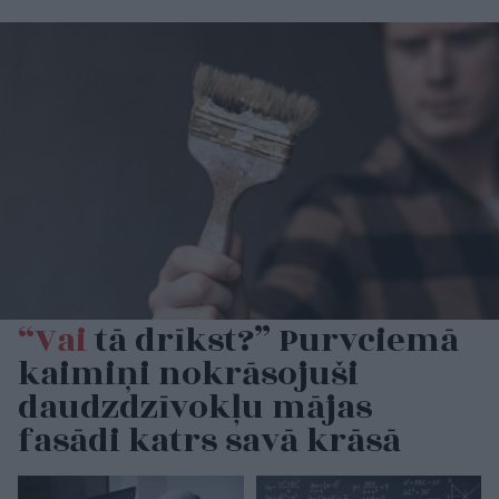
“Vai
tā drīkst?” Purvciemā
kaimiņi nokrāsojuši
daudzdzīvokļu mājas
fasādi katrs savā krāsā