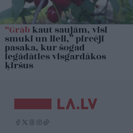
“Grāb
kaut saujām, visi
smuki un lieli,” pircēji
pasaka, kur šogad
iegādāties visgardākos
ķiršus