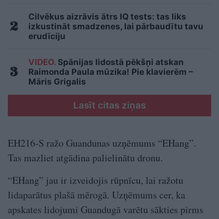
Cilvēkus aizrāvis ātrs IQ tests: tas liks
izkustināt smadzenes, lai pārbaudītu tavu
erudīciju
VIDEO.
Spānijas lidostā pēkšņi atskan
Raimonda Paula mūzika! Pie klavierēm –
Māris Grigalis
Lasīt citas ziņas
EH216-S ražo Guandunas uzņēmums “EHang”.
Tas mazliet atgādina palielinātu dronu.
“EHang” jau ir izveidojis rūpnīcu, lai ražotu
lidaparātus plašā mērogā. Uzņēmums cer, ka
apskates lidojumi Guandugā varētu sākties pirms