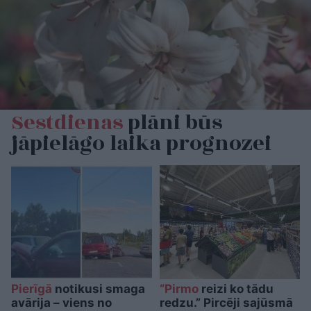
Sestdienas
plāni būs
jāpielāgo laika prognozei
Pierīgā
notikusi smaga
“Pirmo
reizi ko tādu
avārija – viens no
redzu.” Pircēji sajūsmā