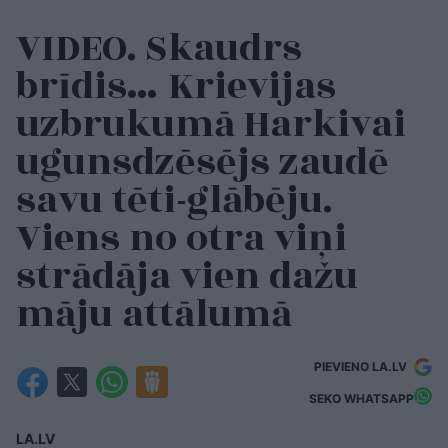
VIDEO. Skaudrs
brīdis… Krievijas
uzbrukumā Harkivai
ugunsdzēsējs zaudē
savu tēti-glābēju.
Viens no otra viņi
strādāja vien dažu
māju attālumā
PIEVIENO LA.LV
SEKO WHATSAPP
LA.LV