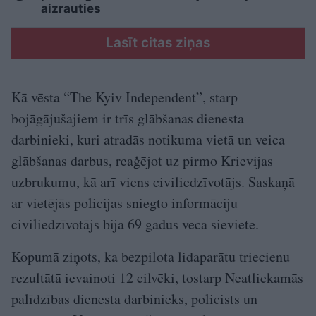
aizrauties
Lasīt citas ziņas
Kā vēsta “The Kyiv Independent”, starp
bojāgājušajiem ir trīs glābšanas dienesta
darbinieki, kuri atradās notikuma vietā un veica
glābšanas darbus, reaģējot uz pirmo Krievijas
uzbrukumu, kā arī viens civiliedzīvotājs. Saskaņā
ar vietējās policijas sniegto informāciju
civiliedzīvotājs bija 69 gadus veca sieviete.
Kopumā ziņots, ka bezpilota lidaparātu triecienu
rezultātā ievainoti 12 cilvēki, tostarp Neatliekamās
palīdzības dienesta darbinieks, policists un