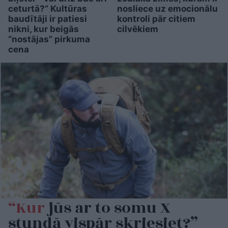
ceturtā?” Kultūras
nosliece uz emocionālu
baudītāji ir patiesi
kontroli pār citiem
nikni, kur beigās
cilvēkiem
“nostājas” pirkuma
cena
“Kur
jūs ar to somu X
stundā vispār skriesiet?”