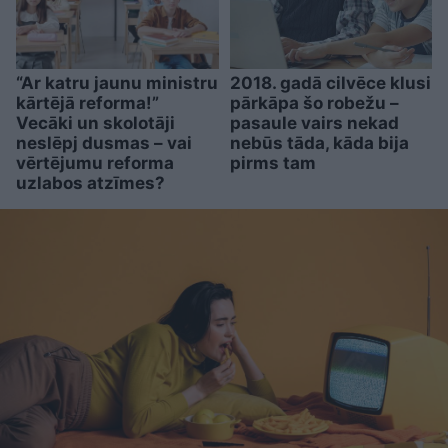
“Ar katru jaunu ministru
2018. gadā cilvēce klusi
kārtējā reforma!”
pārkāpa šo robežu –
Vecāki un skolotāji
pasaule vairs nekad
neslēpj dusmas – vai
nebūs tāda, kāda bija
vērtējumu reforma
pirms tam
uzlabos atzīmes?