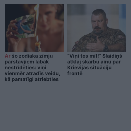
Ar
šo zodiaka zīmju
“Viņi tos mīl!” Slaidiņš
pārstāvjiem labāk
atklāj skarbu ainu par
nestrīdēties: viņi
Krievijas situāciju
vienmēr atradīs veidu,
frontē
kā pamatīgi atriebties