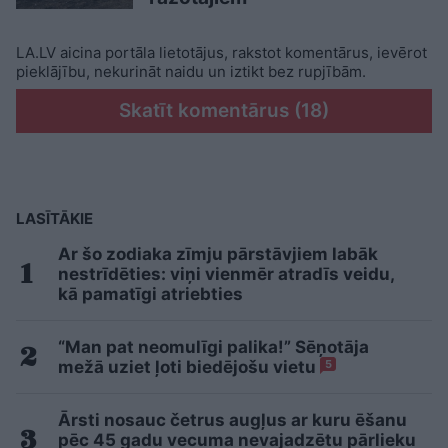
LA.LV aicina portāla lietotājus, rakstot komentārus, ievērot
pieklājību, nekurināt naidu un iztikt bez rupjībām.
Skatīt komentārus (18)
LASĪTĀKIE
Ar šo zodiaka zīmju pārstāvjiem labāk
nestrīdēties: viņi vienmēr atradīs veidu,
kā pamatīgi atriebties
“Man pat neomulīgi palika!” Sēņotāja
mežā uziet ļoti biedējošu vietu
5
Ārsti nosauc četrus augļus ar kuru ēšanu
pēc 45 gadu vecuma nevajadzētu pārlieku