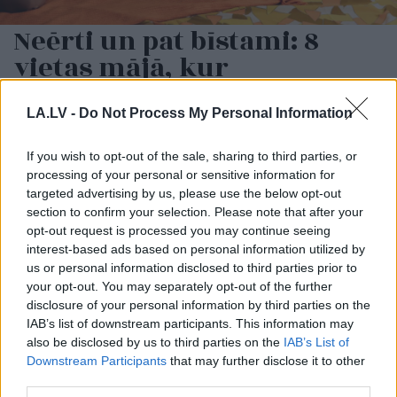
Neērti un pat bīstami: 8
vietas mājā, kur
nevajadzētu novietot
televizoru
LA.LV -
Do Not Process My Personal Information
If you wish to opt-out of the sale, sharing to third parties, or
processing of your personal or sensitive information for
targeted advertising by us, please use the below opt-out
section to confirm your selection. Please note that after your
opt-out request is processed you may continue seeing
interest-based ads based on personal information utilized by
us or personal information disclosed to third parties prior to
your opt-out. You may separately opt-out of the further
disclosure of your personal information by third parties on the
Pulkvedes
Latvijā ir
Ceļmalā ieraudzīji zirņu
IAB’s list of downstream participants. This information may
četras, bet ģenerāles –
lauku – vai drīkst ieiet
also be disclosed by us to third parties on the
IAB’s List of
nevienas. NBS skaidro,
un salasīt kādu saujiņu
Downstream Participants
that may further disclose it to other
kāpēc augstākais
ēšanai?
third parties.
pakāpiens nav