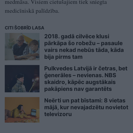
medmāsa. Visiem cietušajiem tiek sniegta
medicīniskā palīdzība.
CITI ŠOBRĪD LASA
2018. gadā cilvēce klusi
pārkāpa šo robežu – pasaule
vairs nekad nebūs tāda, kāda
bija pirms tam
Pulkvedes Latvijā ir četras, bet
ģenerāles – nevienas. NBS
skaidro, kāpēc augstākais
pakāpiens nav garantēts
Neērti un pat bīstami: 8 vietas
mājā, kur nevajadzētu novietot
televizoru