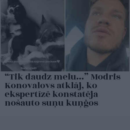
“Tik daudz melu…” Modris
Konovalovs atklāj, ko
ekspertīzē konstatēja
nošauto suņu kuņģos