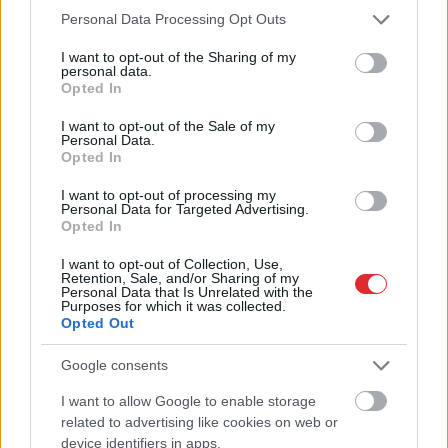
garantēts
Please note that this website/app uses one or more Google
Personal Data Processing Opt Outs
services and may gather and store information including but
not limited to your visit or usage behaviour. You may click to
I want to opt-out of the Sharing of my
personal data.
grant or deny consent to Google and its third-party tags to
Opted In
use your data for below specified purposes in below Google
consent section.
I want to opt-out of the Sale of my
Personal Data.
Opted In
I want to opt-out of processing my
Personal Data for Targeted Advertising.
Opted In
I want to opt-out of Collection, Use,
Retention, Sale, and/or Sharing of my
Personal Data that Is Unrelated with the
Purposes for which it was collected.
“Man
pat neomulīgi
Opted Out
palika!” Sēņotāja mežā
Google consents
uziet ļoti biedējošu vietu
I want to allow Google to enable storage
Atcelt
Ziņot
related to advertising like cookies on web or
device identifiers in apps.