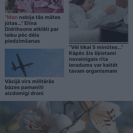
“Man
nebija tās mātes
jūtas…” Elīna
Didrihsone atklāti par
laiku pēc dēla
piedzimšanas
“Vēl tikai 5 minūtes…”
Kāpēc šis šķietami
nevainīgais rīta
ieradums var kaitēt
tavam organismam
Vācijā virs militārās
bāzes pamanīti
aizdomīgi droni