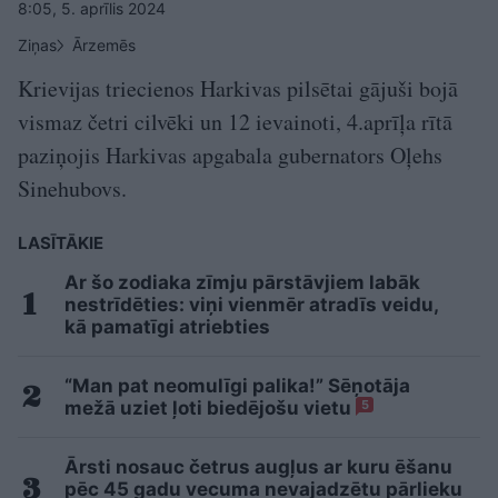
8:05, 5. aprīlis 2024
Ziņas
Ārzemēs
Krievijas triecienos Harkivas pilsētai gājuši bojā
vismaz četri cilvēki un 12 ievainoti, 4.aprīļa rītā
paziņojis Harkivas apgabala gubernators Oļehs
Sinehubovs.
LASĪTĀKIE
Ar šo zodiaka zīmju pārstāvjiem labāk
nestrīdēties: viņi vienmēr atradīs veidu,
kā pamatīgi atriebties
“Man pat neomulīgi palika!” Sēņotāja
mežā uziet ļoti biedējošu vietu
5
Ārsti nosauc četrus augļus ar kuru ēšanu
pēc 45 gadu vecuma nevajadzētu pārlieku