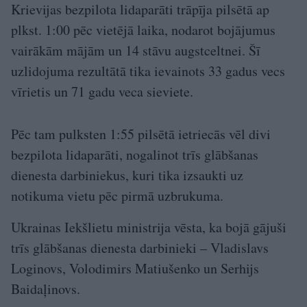
Krievijas bezpilota lidaparāti trāpīja pilsētā ap
plkst. 1:00 pēc vietējā laika, nodarot bojājumus
vairākām mājām un 14 stāvu augstceltnei. Šī
uzlidojuma rezultātā tika ievainots 33 gadus vecs
vīrietis un 71 gadu veca sieviete.
Pēc tam pulksten 1:55 pilsētā ietriecās vēl divi
bezpilota lidaparāti, nogalinot trīs glābšanas
dienesta darbiniekus, kuri tika izsaukti uz
notikuma vietu pēc pirmā uzbrukuma.
Ukrainas Iekšlietu ministrija vēsta, ka bojā gājuši
trīs glābšanas dienesta darbinieki – Vladislavs
Loginovs, Volodimirs Matiušenko un Serhijs
Baidaļinovs.