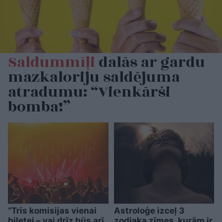
Saldummīļi
dalās ar gardu
mazkaloriju saldējuma
atradumu: “Vienkārši
bomba!”
“Trīs komisijas vienai
Astroloģe izceļ 3
biļetei – vai drīz būs arī
zodiaka zīmes, kurām ir