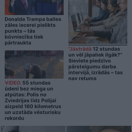
Donalda Trampa balles
zāles iecerei pielikts
punkts – tās
būvniecība tiek
pārtraukta
“Jāstrādā
12 stundas
un vēl jāpaliek ilgāk?”
Sieviete piedzīvo
pārsteigumu darba
intervijā, izrādās – tas
nav retums
VIDEO.
55 stundas
ūdenī bez miega un
atpūtas: Polis no
Zviedrijas līdz Polijai
aizpeld 160 kilometrus
un uzstāda vēsturisku
rekordu