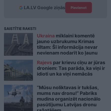
LA.LV Google ziņās
Pievienot
SAISTĪTIE RAKSTI
Ukraina
mīklaini komentē
jauno uzbrukumu Krimas
tiltam: Šī informācija nevar
nevienam nodarīt ko ļaunu
Rajevs
par krievu cīņu ar jūras
droniem: Tas parāda, ka viņi ir
idioti un ka viņi nemācās
“Mūsu noliktavas ir tukšas,
mums nav dronu!” Pabriks
mudina organizēt nacionālo
pasūtījumu Latvijas dronu
ražotājiem