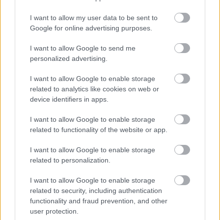
I want to allow my user data to be sent to
Google for online advertising purposes.
I want to allow Google to send me
personalized advertising.
TESTS. Cik daudz zini
VIDEO.
“Kārtējais Rīgas
I want to allow Google to enable storage
par Latvijas dabu?
domes šedevrs!”
related to analytics like cookies on web or
Atpazīsti kokus, augus
Šoferis dusmīgs par
device identifiers in apps.
un putnus attēlos!
nejēdzīgo stabiņu
izvietojumu, kas
I want to allow Google to enable storage
patiesībā ir bīstams
related to functionality of the website or app.
I want to allow Google to enable storage
related to personalization.
I want to allow Google to enable storage
related to security, including authentication
functionality and fraud prevention, and other
user protection.