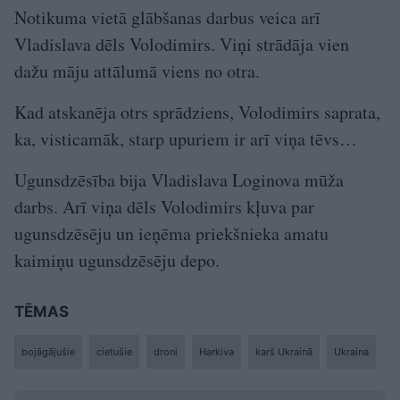
Notikuma vietā glābšanas darbus veica arī
Vladislava dēls Volodimirs. Viņi strādāja vien
dažu māju attālumā viens no otra.
Kad atskanēja otrs sprādziens, Volodimirs saprata,
ka, visticamāk, starp upuriem ir arī viņa tēvs…
Ugunsdzēsība bija Vladislava Loginova mūža
darbs. Arī viņa dēls Volodimirs kļuva par
ugunsdzēsēju un ieņēma priekšnieka amatu
kaimiņu ugunsdzēsēju depo.
TĒMAS
bojāgājušie
cietušie
droni
Harkiva
karš Ukrainā
Ukraina