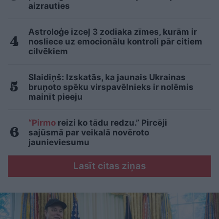
aizrauties
Astroloģe izceļ 3 zodiaka zīmes, kurām ir
nosliece uz emocionālu kontroli pār citiem
cilvēkiem
Slaidiņš: Izskatās, ka jaunais Ukrainas
bruņoto spēku virspavēlnieks ir nolēmis
mainīt pieeju
“Pirmo
reizi ko tādu redzu.” Pircēji
sajūsmā par veikalā novēroto
jaunieviesumu
Lasīt citas ziņas