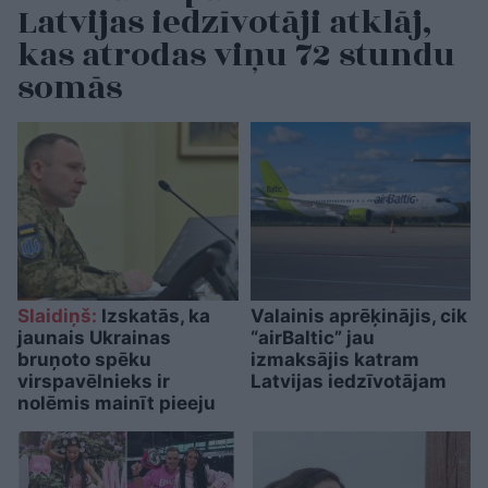
Latvijas iedzīvotāji atklāj,
kas atrodas viņu 72 stundu
somās
Slaidiņš:
Izskatās, ka
Valainis aprēķinājis, cik
jaunais Ukrainas
“airBaltic” jau
bruņoto spēku
izmaksājis katram
virspavēlnieks ir
Latvijas iedzīvotājam
nolēmis mainīt pieeju