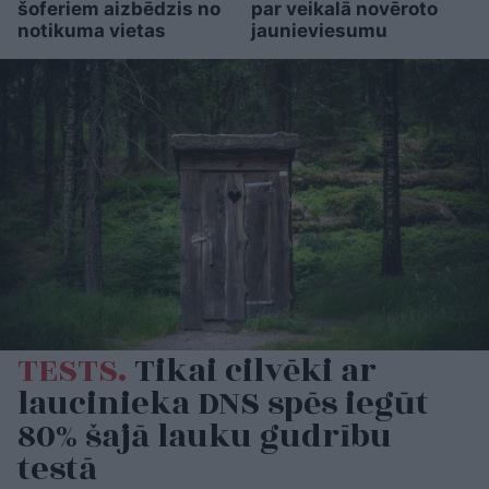
šoferiem aizbēdzis no
par veikalā novēroto
notikuma vietas
jaunieviesumu
TESTS.
Tikai cilvēki ar
laucinieka DNS spēs iegūt
80% šajā lauku gudrību
testā