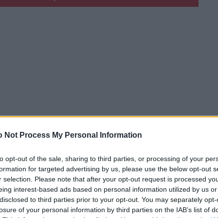
 Not Process My Personal Information
to opt-out of the sale, sharing to third parties, or processing of your per
formation for targeted advertising by us, please use the below opt-out s
r selection. Please note that after your opt-out request is processed y
ta centra bērnu rotaļu laukuma Skolas ielā 6.
eing interest-based ads based on personal information utilized by us or
disclosed to third parties prior to your opt-out. You may separately opt-
ies speciālisti no Preiļu novada Būvvaldes, lai
losure of your personal information by third parties on the IAB’s list of