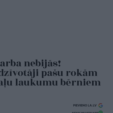
arba nebijās!
dzīvotāji pašu rokām
otaļu laukumu bērniem
PIEVIENO LA.LV