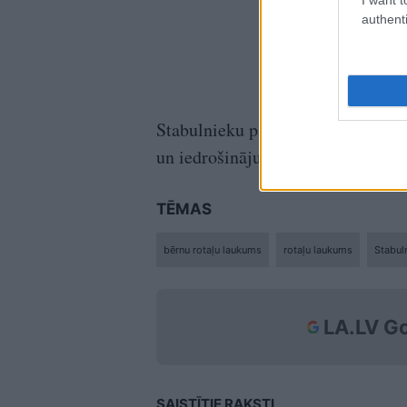
authenti
Stabulnieku pagasta pārvalde novēl
un iedrošinājums citiem darītgrib
TĒMAS
bērnu rotaļu laukums
rotaļu laukums
Stabul
LA.LV Go
SAISTĪTIE RAKSTI