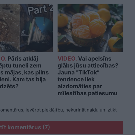
O.
Pāris atklāj
VIDEO.
Vai apelsīns
ēptu tuneli zem
glābs jūsu attiecības?
s mājas, kas pilns
Jauna “TikTok”
deni. Kam tas bija
tendence liek
dzēts?
aizdomāties par
mīlestības patiesumu
 komentārus, ievērot pieklājību, nekurināt naidu un iztikt
tīt komentārus (7)