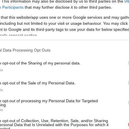
tāju pašu rokām un no brīvas gribas paveikto.
. This information may also be disclosed by us to third parties on the
IA
rotaļu laukums ir nododams rotaļnieku rīcībā,
Participants
that may further disclose it to other third parties.
ja dāsnas ar uzslavām un labiem vārdiem
 that this website/app uses one or more Google services and may gath
including but not limited to your visit or usage behaviour. You may click 
, kas padarīts!
 to Google and its third-party tags to use your data for below specifi
ogle consent section.
ms pašiem sev, ka var kopā sanākt un apvienoties
labu sev un pašu bērniem un mazbērniem par
l Data Processing Opt Outs
o opt-out of the Sharing of my personal data.
In
o opt-out of the Sale of my Personal Data.
In
to opt-out of processing my Personal Data for Targeted
ing.
In
o opt-out of Collection, Use, Retention, Sale, and/or Sharing
ersonal Data that Is Unrelated with the Purposes for which it
lected.