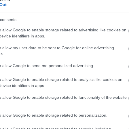
iem visa dzīve bija
Ceļojums atcelts, bet
Out
kšā!” Bauskas
naudas nav – tūrisma
dā nošauto suņu
operatora “Digitours”
Atcelt
Ziņot
consents
nieks tiesā nespēj
klienti nonākuši
īt asaras
neapskaužamā
o allow Google to enable storage related to advertising like cookies on
situācijā
evice identifiers in apps.
o allow my user data to be sent to Google for online advertising
darbu organizatoram, iedzīvotājam Edvīnam
s.
 – gan lieliem, gan maziem.
to allow Google to send me personalized advertising.
o allow Google to enable storage related to analytics like cookies on
evice identifiers in apps.
o allow Google to enable storage related to functionality of the website
o allow Google to enable storage related to personalization.
o allow Google to enable storage related to security, including