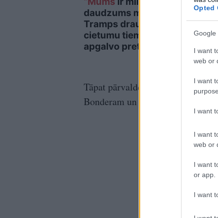
“Mums
ir milzīgs
“Viņ
Opted 
daudzums munīcijas!”
prie
Tramps draud ar
nova
Google 
cietumu tiem, kuri
saim
apgalvo pretējo
vald
I want t
web or d
I want t
Tāpat pārvalde izsaka pateicību 
purpose
Bonderam un pārējiem darītājiem
I want 
I want t
web or d
I want t
or app.
I want t
I want t