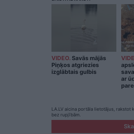
VIDEO.
Savās mājās
VIDE
Piņķos atgriezies
apsl
izglābtais gulbis
sava
ar ū
pare
LA.LV aicina portāla lietotājus, rakstot
bez rupjībām.
Ska