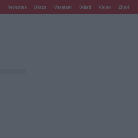
Receptes
Dārzs
Veselam
Stāsti
Video
Ziņo!