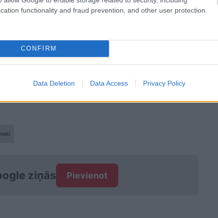
cation functionality and fraud prevention, and other user protection.
CONFIRM
, lai šis labi padarītais darbs ir kā labs piemērs
ētājiem.
Data Deletion
Data Access
Privacy Policy
nieki
ogle ziņās
Pievienot