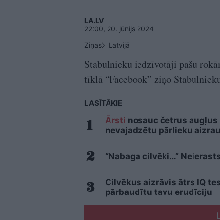
LA.LV
22:00, 20. jūnijs 2024
Ziņas
Latvijā
Stabulnieku iedzīvotāji pašu rokā
tīklā “Facebook” ziņo Stabulnieku
LASĪTĀKIE
Ārsti
nosauc četrus augļus
nevajadzētu pārlieku aizrau
“Nabaga cilvēki…” Neierasts
Cilvēkus aizrāvis ātrs IQ te
pārbaudītu tavu erudīciju