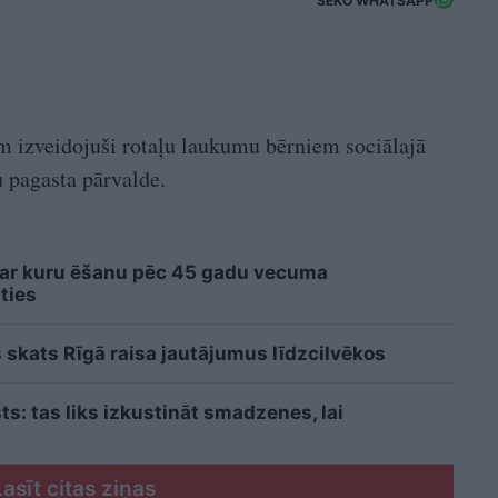
SEKO WHATSAPP
m izveidojuši rotaļu laukumu bērniem sociālajā
 pagasta pārvalde.
 ar kuru ēšanu pēc 45 gadu vecuma
ties
 skats Rīgā raisa jautājumus līdzcilvēkos
sts: tas liks izkustināt smadzenes, lai
Lasīt citas ziņas