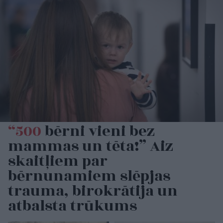
“500
bērni vieni bez
mammas un tēta!” Aiz
skaitļiem par
bērnunamiem slēpjas
trauma, birokrātija un
atbalsta trūkums