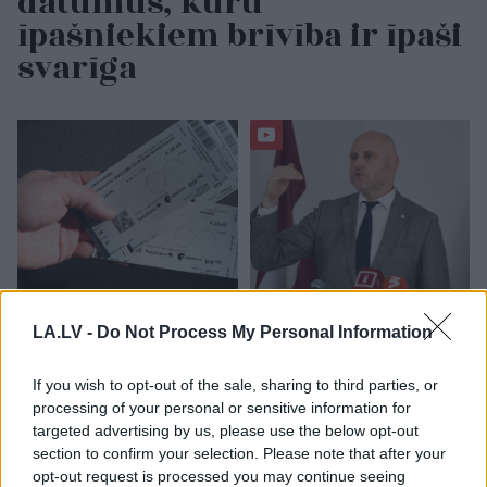
datumus, kuru
īpašniekiem brīvība ir īpaši
svarīga
Biļete
maksā 89 eiro,
Kulbergs
pēc robežas
LA.LV -
Do Not Process My Personal Information
bet pie kases jau 96,51:
apsekošanas: darām
pircēju pārsteidz trīs
visu, lai Latvija būtu
obligātas komisijas
gatava jebkuram
If you wish to opt-out of the sale, sharing to third parties, or
maksas
scenārijam
processing of your personal or sensitive information for
targeted advertising by us, please use the below opt-out
section to confirm your selection. Please note that after your
opt-out request is processed you may continue seeing