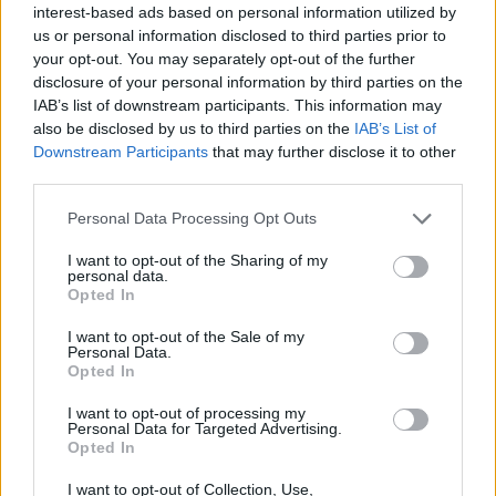
interest-based ads based on personal information utilized by
us or personal information disclosed to third parties prior to
your opt-out. You may separately opt-out of the further
disclosure of your personal information by third parties on the
IAB’s list of downstream participants. This information may
also be disclosed by us to third parties on the
IAB’s List of
Downstream Participants
that may further disclose it to other
third parties.
Please note that this website/app uses one or more Google
Personal Data Processing Opt Outs
services and may gather and store information including but
Šajās
Eiropas pilsētās
not limited to your visit or usage behaviour. You may click to
I want to opt-out of the Sharing of my
nopirkt 70 kvadrātmetru
personal data.
grant or deny consent to Google and its third-party tags to
Opted In
use your data for below specified purposes in below Google
lielu dzīvokli ir gandrīz
consent section.
I want to opt-out of the Sale of my
nereāli – situācija arvien
Personal Data.
Opted In
pasliktinās
I want to opt-out of processing my
Personal Data for Targeted Advertising.
Opted In
I want to opt-out of Collection, Use,