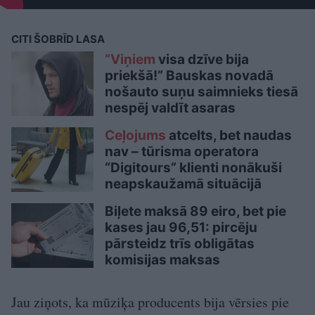
CITI ŠOBRĪD LASA
“Viņiem
visa dzīve bija
priekšā!” Bauskas novadā
nošauto suņu saimnieks tiesā
nespēj valdīt asaras
Ceļojums
atcelts, bet naudas
nav – tūrisma operatora
“Digitours” klienti nonākuši
neapskaužamā situācijā
Biļete maksā 89 eiro, bet pie
kases jau 96,51: pircēju
pārsteidz trīs obligātas
komisijas maksas
Jau ziņots, ka mūziķa producents bija vērsies pie