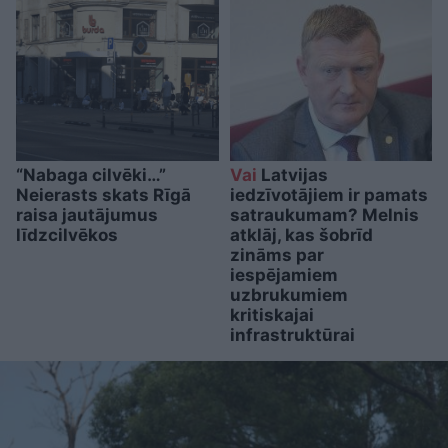
“Nabaga cilvēki…”
Vai
Latvijas
Neierasts skats Rīgā
iedzīvotājiem ir pamats
raisa jautājumus
satraukumam? Melnis
līdzcilvēkos
atklāj, kas šobrīd
zināms par
iespējamiem
uzbrukumiem
kritiskajai
infrastruktūrai