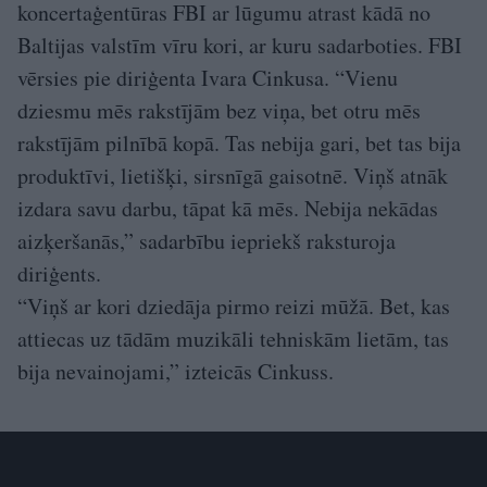
koncertaģentūras FBI ar lūgumu atrast kādā no
Baltijas valstīm vīru kori, ar kuru sadarboties. FBI
vērsies pie diriģenta Ivara Cinkusa. “Vienu
dziesmu mēs rakstījām bez viņa, bet otru mēs
rakstījām pilnībā kopā. Tas nebija gari, bet tas bija
produktīvi, lietišķi, sirsnīgā gaisotnē. Viņš atnāk
izdara savu darbu, tāpat kā mēs. Nebija nekādas
aizķeršanās,” sadarbību iepriekš raksturoja
diriģents.
“Viņš ar kori dziedāja pirmo reizi mūžā. Bet, kas
attiecas uz tādām muzikāli tehniskām lietām, tas
bija nevainojami,” izteicās Cinkuss.