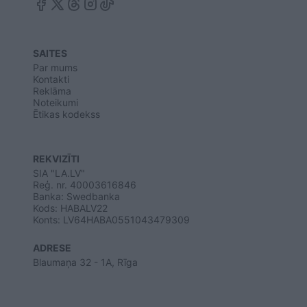
SAITES
Par mums
Kontakti
Reklāma
Noteikumi
Ētikas kodekss
REKVIZĪTI
SIA "LA.LV"
Reģ. nr. 40003616846
Banka: Swedbanka
Kods: HABALV22
Konts: LV64HABA0551043479309
ADRESE
Blaumaņa 32 - 1A, Rīga