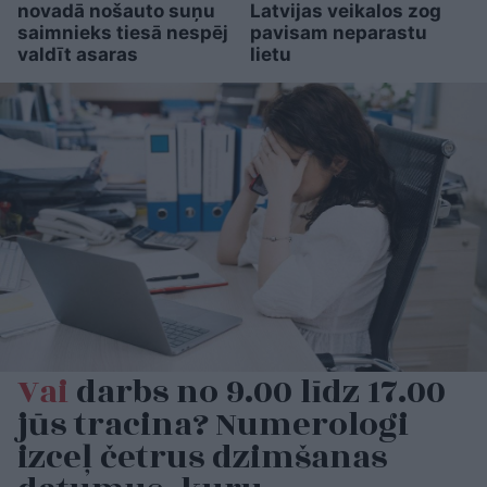
novadā nošauto suņu
Latvijas veikalos zog
saimnieks tiesā nespēj
pavisam neparastu
valdīt asaras
lietu
Vai
darbs no 9.00 līdz 17.00
jūs tracina? Numerologi
izceļ četrus dzimšanas