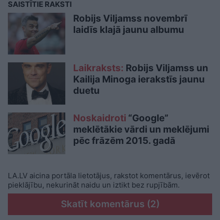
SAISTĪTIE RAKSTI
Robijs Viljamss novembrī
laidīs klajā jaunu albumu
Laikraksts:
Robijs Viljamss un
Kailija Minoga ierakstīs jaunu
duetu
Noskaidroti
“Google”
meklētākie vārdi un meklējumi
pēc frāzēm 2015. gadā
LA.LV aicina portāla lietotājus, rakstot komentārus, ievērot
pieklājību, nekurināt naidu un iztikt bez rupjībām.
Skatīt komentārus (2)