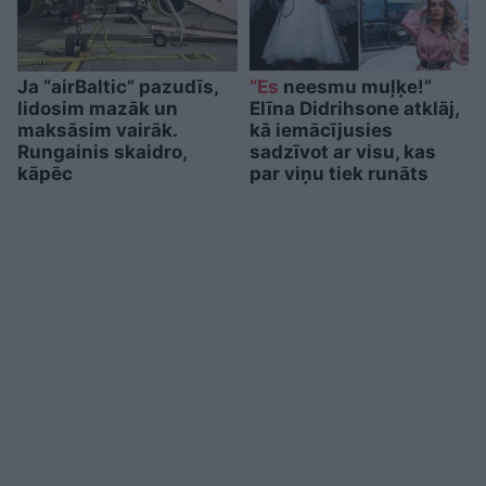
Ja “airBaltic” pazudīs,
“Es
neesmu muļķe!”
lidosim mazāk un
Elīna Didrihsone atklāj,
maksāsim vairāk.
kā iemācījusies
Rungainis skaidro,
sadzīvot ar visu, kas
kāpēc
par viņu tiek runāts