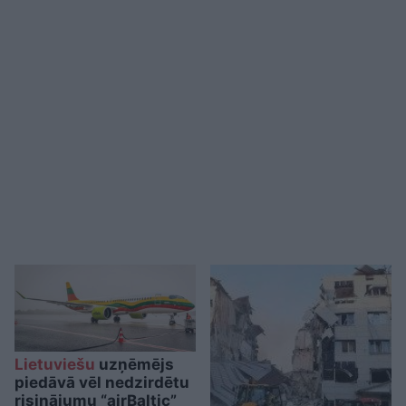
Lietuviešu
uzņēmējs
piedāvā vēl nedzirdētu
risinājumu “airBaltic”