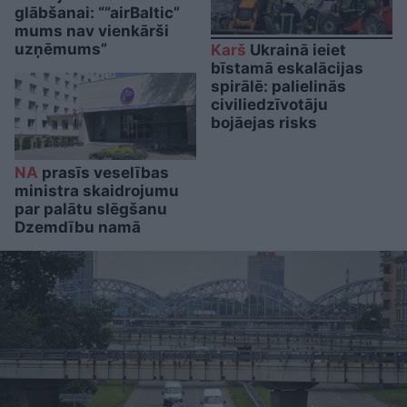
glābšanai: “”airBaltic”
mums nav vienkārši
uzņēmums”
Karš
Ukrainā ieiet
bīstamā eskalācijas
spirālē: palielinās
civiliedzīvotāju
bojāejas risks
NA
prasīs veselības
ministra skaidrojumu
par palātu slēgšanu
Dzemdību namā