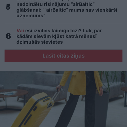
nedzirdētu risinājumu “airBaltic”
glābšanai: “”airBaltic” mums nav vienkārši
uzņēmums”
Vai
esi izvilcis laimīgo lozi? Lūk, par
kādām sievām kļūst katrā mēnesī
dzimušās sievietes
Lasīt citas ziņas