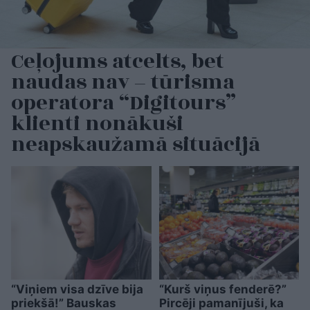
Ceļojums atcelts, bet
naudas nav – tūrisma
operatora “Digitours”
klienti nonākuši
neapskaužamā situācijā
“Viņiem visa dzīve bija
“Kurš viņus fenderē?”
priekšā!” Bauskas
Pircēji pamanījuši, ka