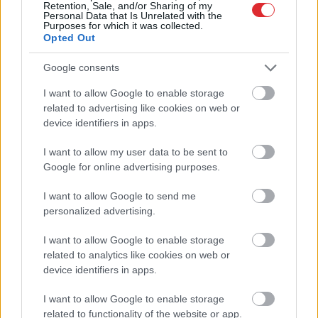
Retention, Sale, and/or Sharing of my
Personal Data that Is Unrelated with the
Purposes for which it was collected.
Opted Out
Google consents
Priekules
traģēdijas
Ja dārzā trūkst saules,
I want to allow Google to enable storage
lietā jauns pavērsiens:
pievērs uzmanību šai
Atcelt
Ziņot
apcietinātā policista
hortenzijai – tā lieliski
related to advertising like cookies on web or
aizstāvis vērsies tiesā
jūtas arī ēnā
device identifiers in apps.
I want to allow my user data to be sent to
Google for online advertising purposes.
I want to allow Google to send me
personalized advertising.
I want to allow Google to enable storage
related to analytics like cookies on web or
device identifiers in apps.
I want to allow Google to enable storage
related to functionality of the website or app.