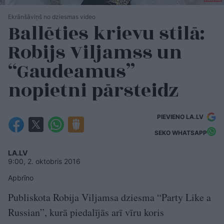
Ekrānšāviņš no dziesmas video
Ballēties krievu stilā:
Robijs Viljamss un
“Gaudeamus”
nopietni pārsteidz
PIEVIENO LA.LV
SEKO WHATSAPP
LA.LV
9:00, 2. oktobris 2016
Apbrīno
Publiskota Robija Viljamsa dziesma “Party Like a
Russian”, kurā piedalījās arī vīru koris