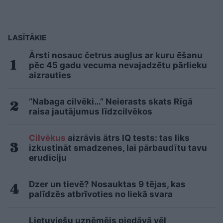
LASĪTĀKIE
Ārsti nosauc četrus augļus ar kuru ēšanu
pēc 45 gadu vecuma nevajadzētu pārlieku
aizrauties
“Nabaga cilvēki…” Neierasts skats Rīgā
raisa jautājumus līdzcilvēkos
Cilvēkus
aizrāvis ātrs IQ tests: tas liks
izkustināt smadzenes, lai pārbaudītu tavu
erudīciju
Dzer un tievē? Nosauktas 9 tējas, kas
palīdzēs atbrīvoties no liekā svara
Lietuviešu uzņēmējs piedāvā vēl