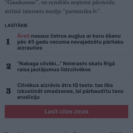
“Gaudeamus”, un rezultāts nopietni pārsteidz,
atzīmē interneta medijs “parmuziku.lv”.
LASĪTĀKIE
Ārsti
nosauc četrus augļus ar kuru ēšanu
pēc 45 gadu vecuma nevajadzētu pārlieku
aizrauties
“Nabaga cilvēki…” Neierasts skats Rīgā
raisa jautājumus līdzcilvēkos
Cilvēkus aizrāvis ātrs IQ tests: tas liks
izkustināt smadzenes, lai pārbaudītu tavu
erudīciju
Lasīt citas ziņas