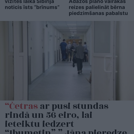
vizītes laikā Sibīrijā
Ādažos plāno vairākas
noticis īsts “brīnums”
reizes palielināt bērna
piedzimšanas pabalstu
“Četras
ar pusi stundas
rindā un 56 eiro, lai
ieteiktu iedzert
“Ibumetin”.” Jāņa pieredze