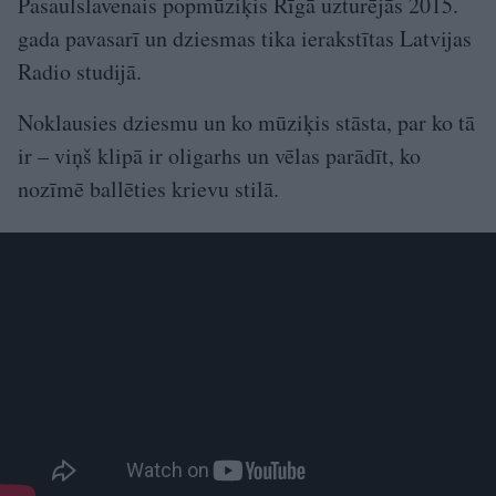
Pasaulslavenais popmūziķis Rīgā uzturējās 2015.
gada pavasarī un dziesmas tika ierakstītas Latvijas
Radio studijā.
Noklausies dziesmu un ko mūziķis stāsta, par ko tā
ir – viņš klipā ir oligarhs un vēlas parādīt, ko
nozīmē ballēties krievu stilā.