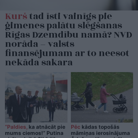
Kurš
tad īsti vainīgs pie
ģimenes palātu slēgšanas
Rīgas Dzemdību namā? NVD
norāda – valsts
finansējumam ar to neesot
nekāda sakara
“Paldies,
ka atnācāt pie
Pēc
kādas topošās
mums ciemos!” Putina
māmiņas ierosinājuma