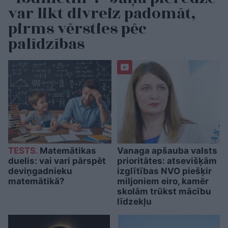
var likt divreiz padomāt,
pirms vērsties pēc
palīdzības
TESTS.
Matemātikas
Vanaga apšauba valsts
duelis: vai vari pārspēt
prioritātes: atsevišķām
deviņgadnieku
izglītības NVO piešķir
matemātikā?
miljoniem eiro, kamēr
skolām trūkst mācību
līdzekļu