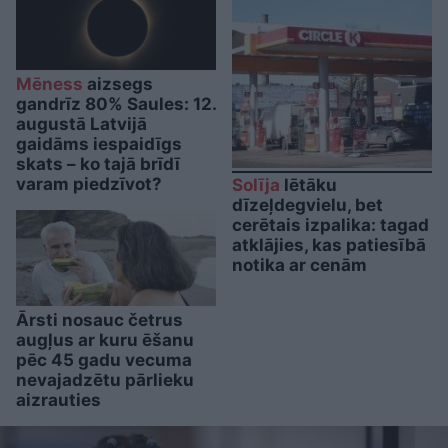
Mēness
aizsegs
gandrīz 80% Saules: 12.
augustā Latvijā
gaidāms iespaidīgs
skats – ko tajā brīdī
varam piedzīvot?
Solīja
lētāku
dīzeļdegvielu, bet
cerētais izpalika: tagad
atklājies, kas patiesībā
notika ar cenām
Ārsti nosauc četrus
augļus ar kuru ēšanu
pēc 45 gadu vecuma
nevajadzētu pārlieku
aizrauties