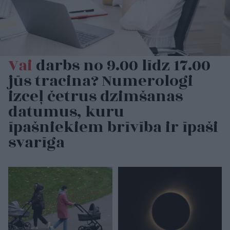
Vai
darbs no 9.00 līdz 17.00
jūs tracina? Numerologi
izceļ četrus dzimšanas
datumus, kuru
īpašniekiem brīvība ir īpaši
svarīga