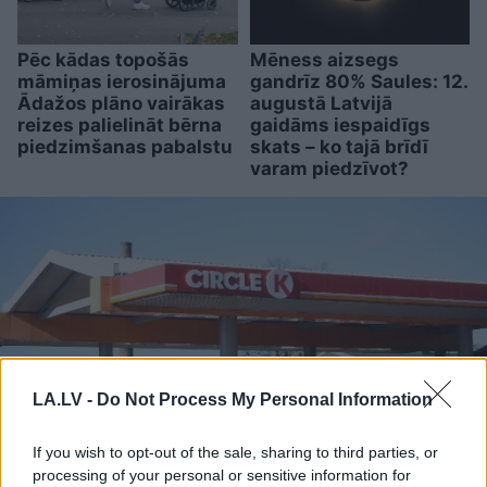
Pēc kādas topošās
Mēness aizsegs
māmiņas ierosinājuma
gandrīz 80% Saules: 12.
Ādažos plāno vairākas
augustā Latvijā
reizes palielināt bērna
gaidāms iespaidīgs
piedzimšanas pabalstu
skats – ko tajā brīdī
varam piedzīvot?
LA.LV -
Do Not Process My Personal Information
If you wish to opt-out of the sale, sharing to third parties, or
processing of your personal or sensitive information for