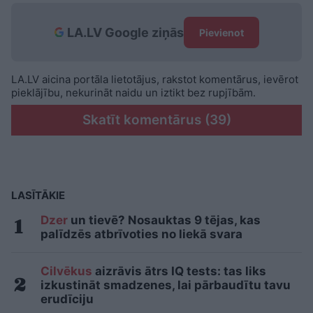
LA.LV Google ziņās
Pievienot
LA.LV aicina portāla lietotājus, rakstot komentārus, ievērot
pieklājību, nekurināt naidu un iztikt bez rupjībām.
Skatīt komentārus (39)
LASĪTĀKIE
Dzer
un tievē? Nosauktas 9 tējas, kas
palīdzēs atbrīvoties no liekā svara
Cilvēkus
aizrāvis ātrs IQ tests: tas liks
izkustināt smadzenes, lai pārbaudītu tavu
erudīciju