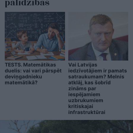
palīdzības
TESTS. Matemātikas
Vai Latvijas
duelis: vai vari pārspēt
iedzīvotājiem ir pamats
deviņgadnieku
satraukumam? Melnis
matemātikā?
atklāj, kas šobrīd
zināms par
iespējamiem
uzbrukumiem
kritiskajai
infrastruktūrai