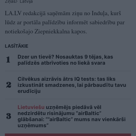
Ziņas
Latvijā
LA.LV redakcijā saņēmām ziņu no Induļa, kurš
lūdz ar portāla palīdzību informēt sabiedrību par
notiekošajo Ziepniekkalna kapos.
LASĪTĀKIE
Dzer un tievē? Nosauktas 9 tējas, kas
palīdzēs atbrīvoties no liekā svara
Cilvēkus aizrāvis ātrs IQ tests: tas liks
izkustināt smadzenes, lai pārbaudītu tavu
erudīciju
Lietuviešu
uzņēmējs piedāvā vēl
nedzirdētu risinājumu “airBaltic”
glābšanai: “”airBaltic” mums nav vienkārši
uzņēmums”