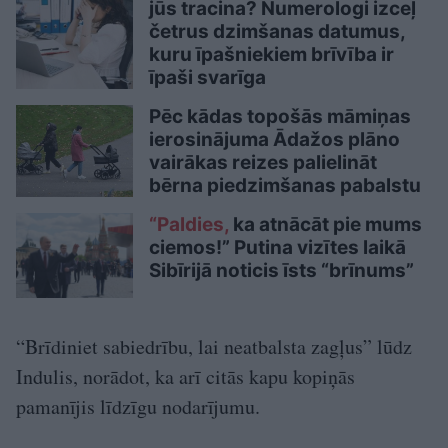
jūs tracina? Numerologi izceļ
četrus dzimšanas datumus,
kuru īpašniekiem brīvība ir
īpaši svarīga
Pēc kādas topošās māmiņas
ierosinājuma Ādažos plāno
vairākas reizes palielināt
bērna piedzimšanas pabalstu
“Paldies,
ka atnācāt pie mums
ciemos!” Putina vizītes laikā
Sibīrijā noticis īsts “brīnums”
“Brīdiniet sabiedrību, lai neatbalsta zagļus” lūdz
Indulis, norādot, ka arī citās kapu kopiņās
pamanījis līdzīgu nodarījumu.