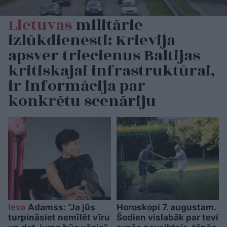
Lietuvas
militārie
izlūkdienesti: Krievija
apsver triecienus Baltijas
kritiskajai infrastruktūrai,
ir informācija par
konkrētu scenāriju
Ieva
Adamss: “Ja jūs
Horoskopi 7. augustam.
turpināsiet nemīlēt vīru
Šodien vislabāk par tevi