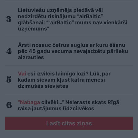
Lietuviešu uzņēmējs piedāvā vēl
nedzirdētu risinājumu “airBaltic”
glābšanai: “”airBaltic” mums nav vienkārši
uzņēmums”
Ārsti nosauc četrus augļus ar kuru ēšanu
pēc 45 gadu vecuma nevajadzētu pārlieku
aizrauties
Vai
esi izvilcis laimīgo lozi? Lūk, par
kādām sievām kļūst katrā mēnesī
dzimušās sievietes
“Nabaga
cilvēki…” Neierasts skats Rīgā
raisa jautājumus līdzcilvēkos
Lasīt citas ziņas