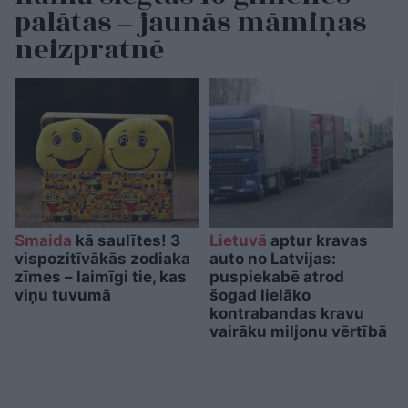
palātas – jaunās māmiņas
neizpratnē
Smaida
kā saulītes! 3
Lietuvā
aptur kravas
vispozitīvākās zodiaka
auto no Latvijas:
zīmes – laimīgi tie, kas
puspiekabē atrod
viņu tuvumā
šogad lielāko
kontrabandas kravu
vairāku miljonu vērtībā