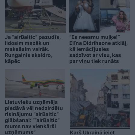
Ja “airBaltic” pazudīs,
“Es neesmu muļķe!”
lidosim mazāk un
Elīna Didrihsone atklāj,
maksāsim vairāk.
kā iemācījusies
Rungainis skaidro,
sadzīvot ar visu, kas
kāpēc
par viņu tiek runāts
Lietuviešu uzņēmējs
piedāvā vēl nedzirdētu
risinājumu “airBaltic”
glābšanai: “”airBaltic”
mums nav vienkārši
uzņēmums”
Karš Ukrainā ieiet