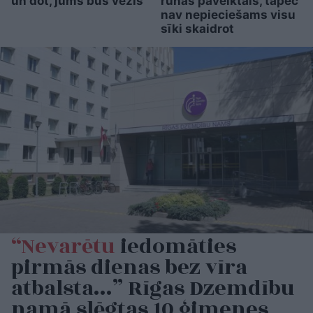
un dot, jums būs vēzis”
runās paveiktais, tāpēc
nav nepieciešams visu
sīki skaidrot
“Nevarētu
iedomāties
pirmās dienas bez vīra
atbalsta…” Rīgas Dzemdību
namā slēgtas 10 ģimenes