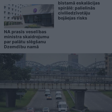
bīstamā eskalācijas
spirālē: palielinās
civiliedzīvotāju
bojāejas risks
NA prasīs veselības
ministra skaidrojumu
par palātu slēgšanu
Dzemdību namā