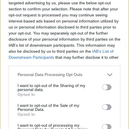
Solīja
lētāku dīzeļdegvielu,
targeted advertising by us, please use the below opt-out
section to confirm your selection. Please note that after your
bet cerētais izpalika: tagad
opt-out request is processed you may continue seeing
atklājies, kas patiesībā
interest-based ads based on personal information utilized by
notika ar cenām
us or personal information disclosed to third parties prior to
your opt-out. You may separately opt-out of the further
disclosure of your personal information by third parties on the
IAB’s list of downstream participants. This information may
also be disclosed by us to third parties on the
IAB’s List of
Downstream Participants
that may further disclose it to other
third parties.
Please note that this website/app uses one or more Google
Personal Data Processing Opt Outs
services and may gather and store information including but
not limited to your visit or usage behaviour. You may click to
I want to opt-out of the Sharing of my
personal data.
Ārsti nosauc četrus
“Nabaga
cilvēki…”
grant or deny consent to Google and its third-party tags to
Opted In
augļus ar kuru ēšanu
Neierasts skats Rīgā
use your data for below specified purposes in below Google
pēc 45 gadu vecuma
raisa jautājumus
consent section.
I want to opt-out of the Sale of my
nevajadzētu pārlieku
līdzcilvēkos
Personal Data.
aizrauties
Opted In
I want to opt-out of processing my