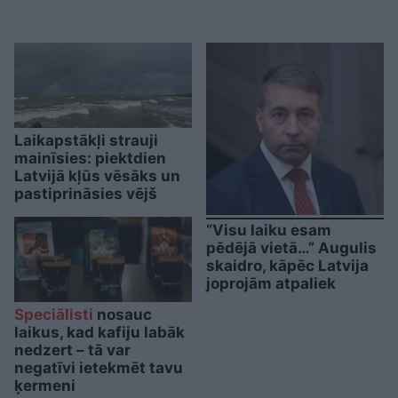
Laikapstākļi strauji
mainīsies: piektdien
Latvijā kļūs vēsāks un
pastiprināsies vējš
“Visu laiku esam
pēdējā vietā…” Augulis
skaidro, kāpēc Latvija
joprojām atpaliek
Speciālisti
nosauc
laikus, kad kafiju labāk
nedzert – tā var
negatīvi ietekmēt tavu
ķermeni