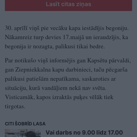
Lasīt citas ziņas
30. aprīlī viņš pie vecāku kapa iestādījis begoniju.
Nākamreiz turp devies 17.maijā un ieraudzījis, ka
begonija ir nozagta, palikusi tikai bedre.
Par notikušo viņš informējis gan Kapsētu pārvaldi,
gan Ziepniekkalna kapu darbinieci, taču pēcgarša
palikusi patiešām nepatīkama, saskaroties ar
situāciju, kurā vandāļiem nekā nav svēta.
Visticamāk, kapos izraktās puķes vēlāk tiek
tirgotas.
CITI ŠOBRĪD LASA
Vai darbs no 9.00 līdz 17.00