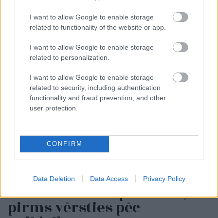
I want to allow Google to enable storage
related to functionality of the website or app.
I want to allow Google to enable storage
related to personalization.
I want to allow Google to enable storage
related to security, including authentication
functionality and fraud prevention, and other
user protection.
“Četras
ar pusi stundas
rindā un 56 eiro, lai
CONFIRM
ieteiktu iedzert
“Ibumetin”.” Jāņa pieredze
Data Deletion
Data Access
Privacy Policy
var likt divreiz padomāt,
pirms vērsties pēc