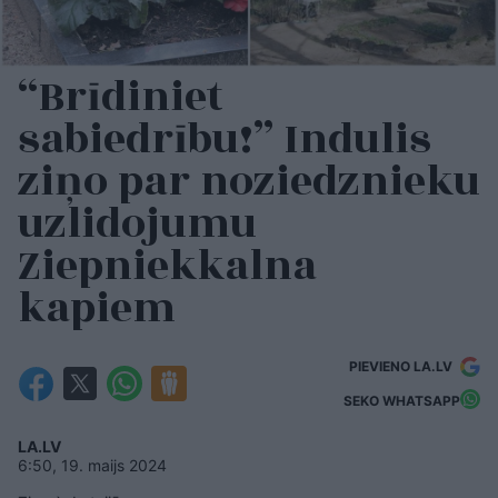
“Brīdiniet
sabiedrību!” Indulis
ziņo par noziedznieku
uzlidojumu
Ziepniekkalna
kapiem
PIEVIENO LA.LV
SEKO WHATSAPP
LA.LV
6:50, 19. maijs 2024