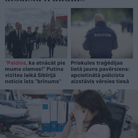
“Paldies,
ka atnācāt pie
Priekules traģēdijas
mums ciemos!” Putina
lietā jauns pavērsiens:
vizītes laikā Sibīrijā
apcietinātā policista
noticis īsts “brīnums”
aizstāvis vērsies tiesā