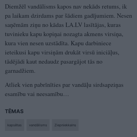
Diemžēl vandālisms kapos nav nekāds retums, ik
pa laikam dzirdams par šādiem gadījumiem. Nesen
saņēmām ziņu no kādas LA.LV lasītājas, kuras
tuvinieku kapu kopiņai nozagta akmens virsiņa,
kura vien nesen uzstādīta. Kapu darbiniece
ieteikusi kapu virsiņām drukāt virsū iniciāļus,
tādējādi kaut nedaudz pasargājot tās no
garnadžiem.
Atliek vien pabrīnīties par vandāļu sirdsapziņas
esamību vai neesamību…
TĒMAS
kapsētas
vandālisms
Ziepniekkalns