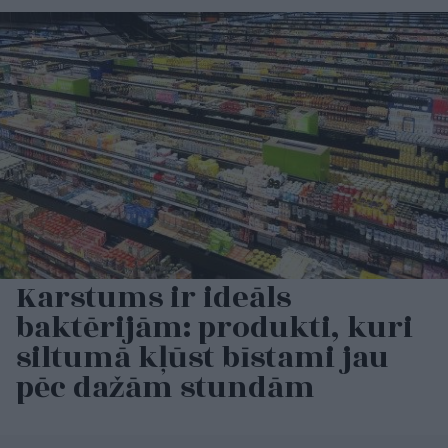
Karstums ir ideāls
baktērijām: produkti, kuri
siltumā kļūst bīstami jau
pēc dažām stundām