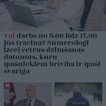
Vai
darbs no 9.00 līdz 17.00
jūs tracina? Numerologi
izceļ četrus dzimšanas
datumus, kuru
īpašniekiem brīvība ir īpaši
svarīga