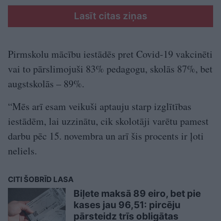
Lasīt citas ziņas
Pirmskolu mācību iestādēs pret Covid-19 vakcinēti
vai to pārslimojuši 83% pedagogu, skolās 87%, bet
augstskolās – 89%.
“Mēs arī esam veikuši aptauju starp izglītības
iestādēm, lai uzzinātu, cik skolotāji varētu pamest
darbu pēc 15. novembra un arī šis procents ir ļoti
neliels.
CITI ŠOBRĪD LASA
Biļete maksā 89 eiro, bet pie
kases jau 96,51: pircēju
pārsteidz trīs obligātas