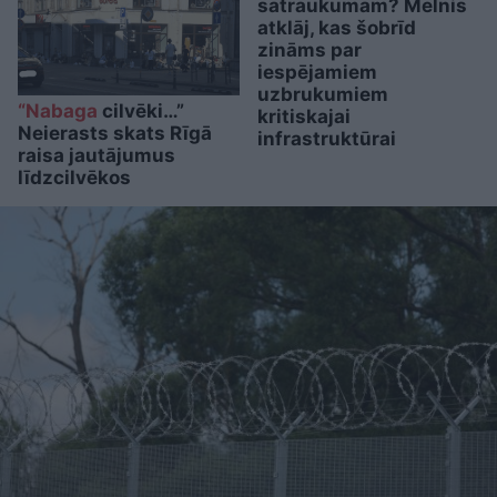
satraukumam? Melnis
atklāj, kas šobrīd
zināms par
iespējamiem
uzbrukumiem
“Nabaga
cilvēki…”
kritiskajai
Neierasts skats Rīgā
infrastruktūrai
raisa jautājumus
līdzcilvēkos