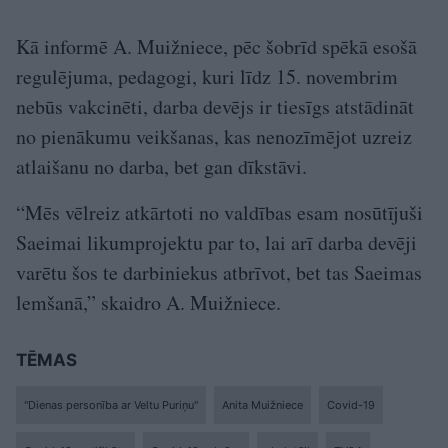
Kā informē A. Muižniece, pēc šobrīd spēkā esošā
regulējuma, pedagogi, kuri līdz 15. novembrim
nebūs vakcinēti, darba devējs ir tiesīgs atstādināt
no pienākumu veikšanas, kas nenozīmējot uzreiz
atlaišanu no darba, bet gan dīkstāvi.
“Mēs vēlreiz atkārtoti no valdības esam nosūtījuši
Saeimai likumprojektu par to, lai arī darba devēji
varētu šos te darbiniekus atbrīvot, bet tas Saeimas
lemšanā,” skaidro A. Muižniece.
TĒMAS
"Dienas personība ar Veltu Puriņu"
Anita Muižniece
Covid-19