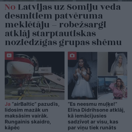
No
Latvijas uz Somiju veda
desmitiem patvēruma
meklētāju – robežsargi
atklāj starptautiskas
noziedzīgas grupas shēmu
Ja
“airBaltic” pazudīs,
“Es neesmu muļķe!”
lidosim mazāk un
Elīna Didrihsone atklāj,
maksāsim vairāk.
kā iemācījusies
Rungainis skaidro,
sadzīvot ar visu, kas
kāpēc
par viņu tiek runāts