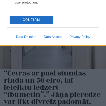
user protection.
CONFIRM
Data Deletion
Data Access
Privacy Policy
“Četras ar pusi stundas
rindā un 56 eiro, lai
ieteiktu iedzert
“Ibumetin”.” Jāņa pieredze
var likt divreiz padomāt,