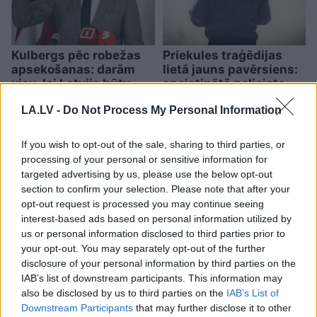
Kulbergs pēc robežas
Priekules traģēdijas
apsekošanas: darām
lietā jauns pavērsiens:
visu, lai Latvija būtu
apcietinātā policista
gatava jebkuram
aizstāvis vērsies tiesā
LA.LV -
Do Not Process My Personal Information
scenārijam
If you wish to opt-out of the sale, sharing to third parties, or
processing of your personal or sensitive information for
targeted advertising by us, please use the below opt-out
section to confirm your selection. Please note that after your
opt-out request is processed you may continue seeing
interest-based ads based on personal information utilized by
us or personal information disclosed to third parties prior to
your opt-out. You may separately opt-out of the further
disclosure of your personal information by third parties on the
IAB’s list of downstream participants. This information may
also be disclosed by us to third parties on the
IAB’s List of
Downstream Participants
that may further disclose it to other