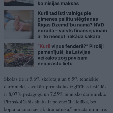
komisijas maksas
Kurš tad īsti vainīgs pie
ģimenes palātu slēgšanas
Rīgas Dzemdību namā? NVD
norāda – valsts finansējumam
ar to neesot nekāda sakara
“Kurš
viņus fenderē?” Pircēji
pamanījuši, ka Latvijas
veikalos zog pavisam
neparastu lietu
Skolās tie ir 5,6% skolotāju un 6,5% tehniskie
darbinieki, savukārt pirmskolas izglītības iestādēs
ir 8,07% pedagogu un 7,55% tehnisko darbinieku.
Pirmskolās šis skaits ir potenciāli lielāks, bet
kopumā aina nav tik dramatiska,” norāda ministre.