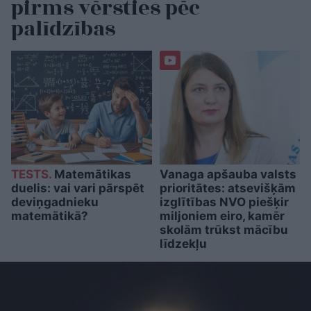
pirms vērsties pēc
palīdzības
TESTS.
Matemātikas
Vanaga apšauba valsts
duelis: vai vari pārspēt
prioritātes: atsevišķām
deviņgadnieku
izglītības NVO piešķir
matemātikā?
miljoniem eiro, kamēr
skolām trūkst mācību
līdzekļu