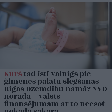
Kurš
tad īsti vainīgs pie
ģimenes palātu slēgšanas
Rīgas Dzemdību namā? NVD
norāda – valsts
finansējumam ar to neesot
nekāda sakara