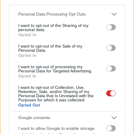
Šajās Eiropas pilsētās
third parties.
nopirkt 70 kvadrātmetru
Please note that this website/app uses one or more Google
Personal Data Processing Opt Outs
services and may gather and store information including but
lielu dzīvokli ir gandrīz
not limited to your visit or usage behaviour. You may click to
I want to opt-out of the Sharing of my
nereāli – situācija arvien
personal data.
grant or deny consent to Google and its third-party tags to
Opted In
pasliktinās
use your data for below specified purposes in below Google
consent section.
I want to opt-out of the Sale of my
Personal Data.
Opted In
I want to opt-out of processing my
Personal Data for Targeted Advertising.
Opted In
I want to opt-out of Collection, Use,
Retention, Sale, and/or Sharing of my
Personal Data that Is Unrelated with the
Purposes for which it was collected.
“Paldies,
ka atnācāt pie
Pēc
kādas topošās
Opted Out
mums ciemos!” Putina
māmiņas ierosinājuma
vizītes laikā Sibīrijā
Ādažos plāno vairākas
Google consents
noticis īsts “brīnums”
reizes palielināt bērna
I want to allow Google to enable storage
piedzimšanas pabalstu
Atcelt
Ziņot