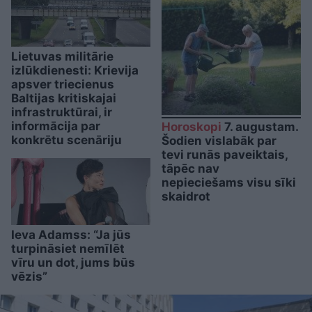
Lietuvas militārie
izlūkdienesti: Krievija
apsver triecienus
Baltijas kritiskajai
infrastruktūrai, ir
informācija par
Horoskopi
7. augustam.
konkrētu scenāriju
Šodien vislabāk par
tevi runās paveiktais,
tāpēc nav
nepieciešams visu sīki
skaidrot
Ieva Adamss: “Ja jūs
turpināsiet nemīlēt
vīru un dot, jums būs
vēzis”