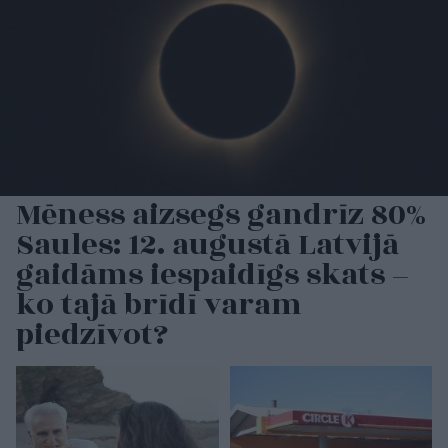
Mēness aizsegs gandrīz 80%
Saules: 12. augustā Latvijā
gaidāms iespaidīgs skats –
ko tajā brīdī varam
piedzīvot?