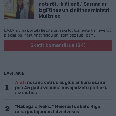
noturētu klātienē.” Saruna ar
izglītības un zinātnes ministri
Muižnieci
LA.LV aicina portāla lietotājus, rakstot komentārus, ievērot
pieklājību, nekurināt naidu un iztikt bez rupjībām.
Skatīt komentārus (84)
LASĪTĀKIE
Ārsti
nosauc četrus augļus ar kuru ēšanu
pēc 45 gadu vecuma nevajadzētu pārlieku
aizrauties
“Nabaga cilvēki…” Neierasts skats Rīgā
raisa jautājumus līdzcilvēkos