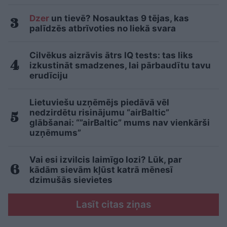
Dzer
un tievē? Nosauktas 9 tējas, kas
palīdzēs atbrīvoties no liekā svara
Cilvēkus aizrāvis ātrs IQ tests: tas liks
izkustināt smadzenes, lai pārbaudītu tavu
erudīciju
Lietuviešu uzņēmējs piedāvā vēl
nedzirdētu risinājumu “airBaltic”
glābšanai: “”airBaltic” mums nav vienkārši
uzņēmums”
Vai esi izvilcis laimīgo lozi? Lūk, par
kādām sievām kļūst katrā mēnesī
dzimušās sievietes
Lasīt citas ziņas