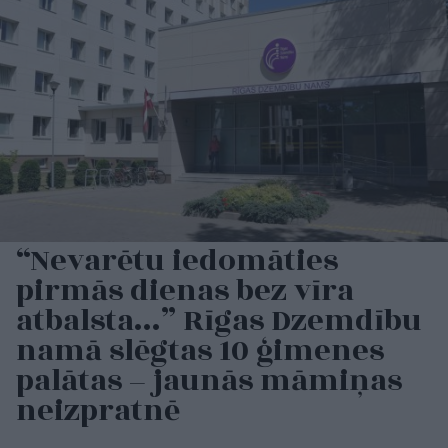
“Nevarētu iedomāties
pirmās dienas bez vīra
atbalsta…” Rīgas Dzemdību
namā slēgtas 10 ģimenes
palātas – jaunās māmiņas
neizpratnē