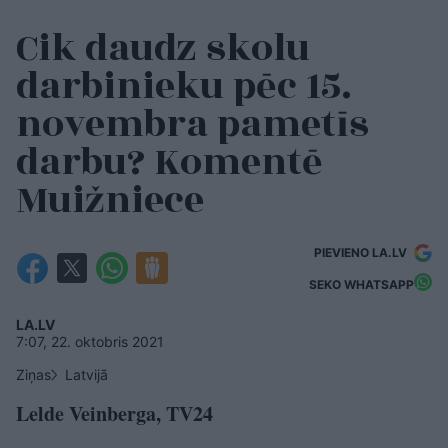
Cik daudz skolu
darbinieku pēc 15.
novembra pametīs
darbu? Komentē
Muižniece
PIEVIENO LA.LV
SEKO WHATSAPP
LA.LV
7:07, 22. oktobris 2021
Ziņas
Latvijā
Lelde Veinberga, TV24