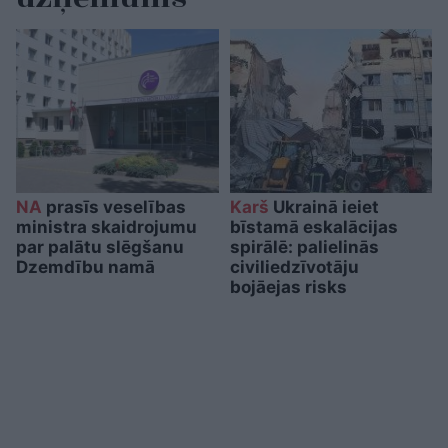
NA
prasīs veselības
Karš
Ukrainā ieiet
ministra skaidrojumu
bīstamā eskalācijas
par palātu slēgšanu
spirālē: palielinās
Dzemdību namā
civiliedzīvotāju
bojāejas risks