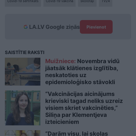
Covid-19 sertifikāts
Covid-19 vakcīna
skolotāji
TV24
LA.LV Google ziņās
Pievienot
SAISTĪTIE RAKSTI
Muižniece:
Novembra vidū
jāatsāk klātienes izglītība,
neskatoties uz
epidemioloģisko stāvokli
“Vakcinācijas aicinājums
krieviski tagad neliks uzreiz
visiem skriet vakcinēties,”
Siliņa par Klementjeva
izteicieniem
“Darām visu, lai skolas