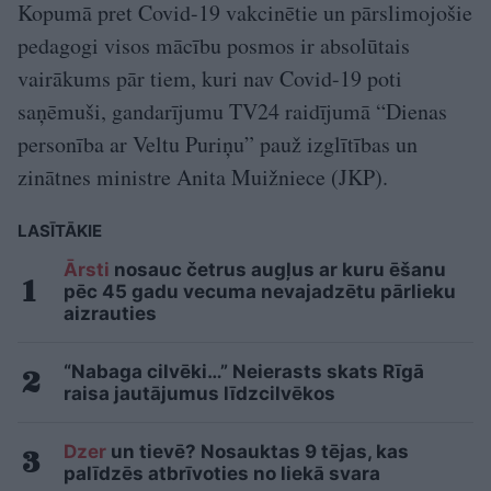
Kopumā pret Covid-19 vakcinētie un pārslimojošie
pedagogi visos mācību posmos ir absolūtais
vairākums pār tiem, kuri nav Covid-19 poti
saņēmuši, gandarījumu TV24 raidījumā “Dienas
personība ar Veltu Puriņu” pauž izglītības un
zinātnes ministre Anita Muižniece (JKP).
LASĪTĀKIE
Ārsti
nosauc četrus augļus ar kuru ēšanu
pēc 45 gadu vecuma nevajadzētu pārlieku
aizrauties
“Nabaga cilvēki…” Neierasts skats Rīgā
raisa jautājumus līdzcilvēkos
Dzer
un tievē? Nosauktas 9 tējas, kas
palīdzēs atbrīvoties no liekā svara