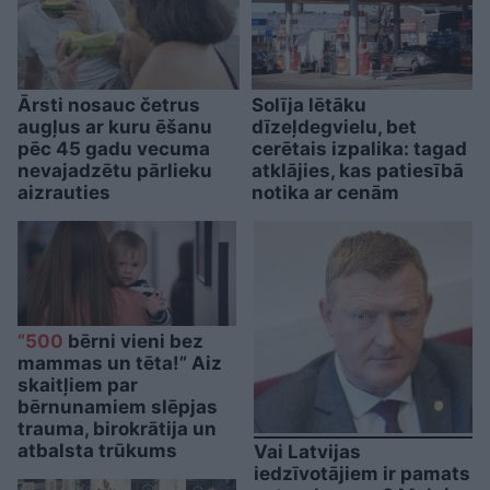
Ārsti nosauc četrus
Solīja lētāku
augļus ar kuru ēšanu
dīzeļdegvielu, bet
pēc 45 gadu vecuma
cerētais izpalika: tagad
nevajadzētu pārlieku
atklājies, kas patiesībā
aizrauties
notika ar cenām
“500
bērni vieni bez
mammas un tēta!” Aiz
skaitļiem par
bērnunamiem slēpjas
trauma, birokrātija un
atbalsta trūkums
Vai Latvijas
iedzīvotājiem ir pamats