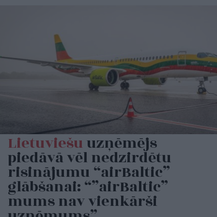
Lietuviešu
uzņēmējs
piedāvā vēl nedzirdētu
risinājumu “airBaltic”
glābšanai: “”airBaltic”
mums nav vienkārši
uzņēmums”