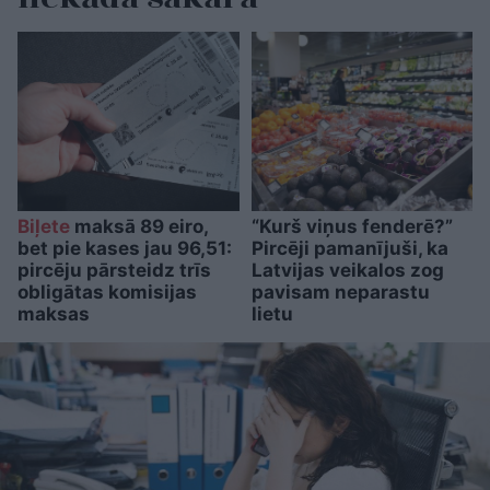
Biļete
maksā 89 eiro,
“Kurš viņus fenderē?”
bet pie kases jau 96,51:
Pircēji pamanījuši, ka
pircēju pārsteidz trīs
Latvijas veikalos zog
obligātas komisijas
pavisam neparastu
maksas
lietu