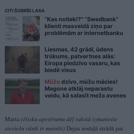
CITI ŠOBRĪD LASA
“Kas notiek!?” “Swedbank”
klienti masveidā ziņo par
problēmām ar internetbanku
Liesmas, 42 grādi, ūdens
trūkums, patvertnes alās:
Eiropa piedzīvo vasaru, kas
biedē visus
Mūžu
dzīvo, mūžu mācies!
Magone atklāj neparastu
veidu, kā salasīt meža avenes
Marta
(ētisku apsvērumu dēļ rakstā izmantotie
sieviešu vārdi ir mainīti)
Dejas nodaļā strādā jau