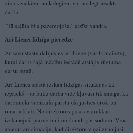
viņu vecākiem un kolēģiem vai noslēgt iesākto
darbu.
“Tā sajūta bija pazemojoša,” atzīst Sandra.
Arī Lienei līdzīga pieredze
Ar savu stāstu dalījusies arī Liene (vārds mainīts),
kurai darbs šajā mācību iestādē atstājis rūgtuma
garšu mutē.
Arī Lienes stāstā izskan līdzīgas situācijas kā
iepriekš – ar laiku darba vide kļuvusi tik smaga, ka
darbinieki vienkārši pārstājuši justies droši un
runāt atklāti. No direktores puses vairākkārt
izskanējuši pārmetumi un draudi par sodiem. Viņa
atceras arī situāciju, kad direktore viņai zvanījusi