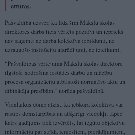
atturas.
Pašvaldībā uzsver, ka līdz šim Mākslu skolas
direktores darbs ticis vērtēts pozitīvi un iepriekš
nav saņemti ne darba kolektīva iebildumi, ne
uzraugošo institūciju aizrādījumi, ne ieteikumi.
“Pašvaldības vērtējumā Mākslu skolas direktore
ilgstoši nodrošina iestādes darbu un mācību
procesa organizāciju atbilstoši normatīvo aktu un
dibinātāja prasībām,” norāda pašvaldībā.
Vienlaikus dome atzīst, ka jebkurā kolektīvā var
rasties domstarpības un atšķirīgi viedokļi, tāpēc
katrs gadījums tiek izvērtēts, lai iegūtu objektīvu
informāciju par strīda iemesliem, pierādījumiem,