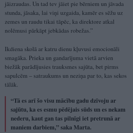
jāizraudas. Un tad tev jāiet pie bērniem un jāvada
stunda, jāsaka, lai viņi uzgaida, kamēr es sēžu uz
zemes un raudu tikai tāpēc, ka direktore atkal
nolēmusi pārkāpt jebkādas robežas.”
Ikdiena skolā ar katru dienu kļuvusi emocionāli
smagāka. Prieka un gandarījuma vietā arvien
biežāk parādījusies trauksmes sajūta, bet pirms
sapulcēm – satraukums un neziņa par to, kas sekos
tālāk.
“Tā es arī šo visu mācību gadu dzīvoju ar
sajūtu, ka es esmu pēdējais sūds un es nekam
nederu, kaut gan tas pilnīgi iet pretrunā ar
maniem darbiem,” saka Marta.