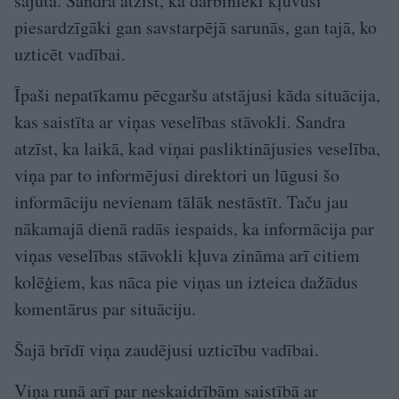
sajūta. Sandra atzīst, ka darbinieki kļuvuši
piesardzīgāki gan savstarpējā sarunās, gan tajā, ko
uzticēt vadībai.
Īpaši nepatīkamu pēcgaršu atstājusi kāda situācija,
kas saistīta ar viņas veselības stāvokli. Sandra
atzīst, ka laikā, kad viņai pasliktinājusies veselība,
viņa par to informējusi direktori un lūgusi šo
informāciju nevienam tālāk nestāstīt. Taču jau
nākamajā dienā radās iespaids, ka informācija par
viņas veselības stāvokli kļuva zināma arī citiem
kolēģiem, kas nāca pie viņas un izteica dažādus
komentārus par situāciju.
Šajā brīdī viņa zaudējusi uzticību vadībai.
Viņa runā arī par neskaidrībām saistībā ar