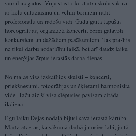
vairākus gadus. Viņa stāsta, ka darbu skolā sākusi
ar lielu entuziasmu un vēlmi bērniem radīt
profesionālu un radošu vidi. Gadu gaitā tapušas
horeogrāfijas, organizēti koncerti, bērni gatavoti
konkursiem un dažādiem pasākumiem. Tas prasījis
ne tikai darbu nodarbību laikā, bet arī daudz laika
un enerģijas ārpus ierastās darba dienas.
No malas viss izskatījies skaisti – koncerti,
priekšnesumi, fotogrāfijas un šķietami harmoniska
vide. Taču aiz šī visa slēpusies pavisam citāda
ikdiena.
Ilgu laiku Dejas nodaļā bijusi sava ierastā kārtība.
Marta atceras, ka sākumā darbā jutusies labi, jo tā