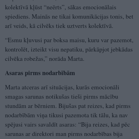
kolektīvā kļūst “neērts”, sākas emocionālais
spiediens. Mainās ne tikai komunikācijas tonis, bet
arī veids, kā cilvēks tiek uztverts kolektīvā.
“Esmu kļuvusi par boksa maisu, kuru var pazemot,
kontrolēt, izteikt visu nepatiku, pārkāpjot jebkādas
cilvēka robežas,” norāda Marta.
Asaras pirms nodarbībām
Marta atceras arī situācijas, kurās emocionāli
smagas sarunas notikušas tieši pirms mācību
stundām ar bērniem. Bijušas pat reizes, kad pirms
nodarbībām viņa tikusi pazemota tik tālu, ka nav
spējusi vairs savaldīt asaras: “Bija reizes, kad pēc
sarunas ar direktori man pirms nodarbības bija