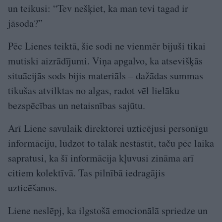
un teikusi: “Tev nešķiet, ka man tevi tagad ir
jāsoda?”
Pēc Lienes teiktā, šie sodi ne vienmēr bijuši tikai
mutiski aizrādījumi. Viņa apgalvo, ka atsevišķās
situācijās sods bijis materiāls – dažādas summas
tikušas atvilktas no algas, radot vēl lielāku
bezspēcības un netaisnības sajūtu.
Arī Liene savulaik direktorei uzticējusi personīgu
informāciju, lūdzot to tālāk nestāstīt, taču pēc laika
sapratusi, ka šī informācija kļuvusi zināma arī
citiem kolektīvā. Tas pilnībā iedragājis
uzticēšanos.
Liene neslēpj, ka ilgstošā emocionālā spriedze un