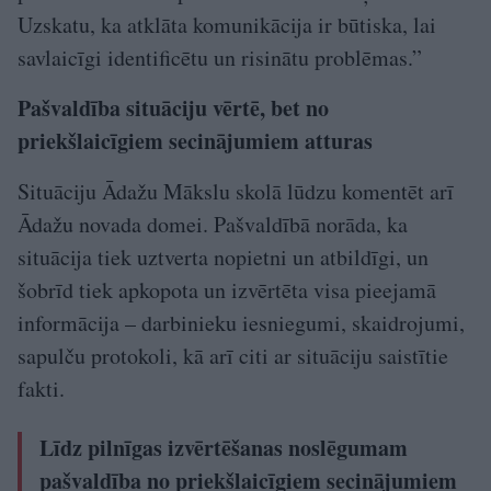
Uzskatu, ka atklāta komunikācija ir būtiska, lai
savlaicīgi identificētu un risinātu problēmas.”
Pašvaldība situāciju vērtē, bet no
priekšlaicīgiem secinājumiem atturas
Situāciju Ādažu Mākslu skolā lūdzu komentēt arī
Ādažu novada domei. Pašvaldībā norāda, ka
situācija tiek uztverta nopietni un atbildīgi, un
šobrīd tiek apkopota un izvērtēta visa pieejamā
informācija – darbinieku iesniegumi, skaidrojumi,
sapulču protokoli, kā arī citi ar situāciju saistītie
fakti.
Līdz pilnīgas izvērtēšanas noslēgumam
pašvaldība no priekšlaicīgiem secinājumiem