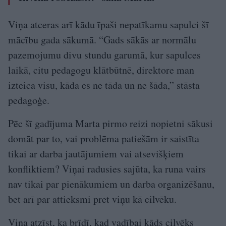
Viņa atceras arī kādu īpaši nepatīkamu sapulci šī
mācību gada sākumā. “Gads sākās ar normālu
pazemojumu divu stundu garumā, kur sapulces
laikā, citu pedagogu klātbūtnē, direktore man
izteica visu, kāda es ne tāda un ne šāda,” stāsta
pedagoģe.
Pēc šī gadījuma Marta pirmo reizi nopietni sākusi
domāt par to, vai problēma patiešām ir saistīta
tikai ar darba jautājumiem vai atsevišķiem
konfliktiem? Viņai radusies sajūta, ka runa vairs
nav tikai par pienākumiem un darba organizēšanu,
bet arī par attieksmi pret viņu kā cilvēku.
Viņa atzīst, ka brīdī, kad vadībai kāds cilvēks