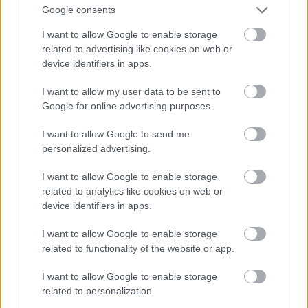
un mācību programma darbā ar bērniem. Viņa
Google consents
norāda, ka skolas vadība vairākkārt paudusi kritiku
I want to allow Google to enable storage
Atcelt
Ziņot
par viņas iecerēm un darba pieeju, taču tas radījis
related to advertising like cookies on web or
neizpratni, jo, pēc viņas teiktā, skolas direktorei
device identifiers in apps.
nav profesionālās izglītības vai sevišķa darba
I want to allow my user data to be sent to
pieredze dejas mākslas jomā.
Google for online advertising purposes.
Klusēt kļuva drošāk nekā runāt. Sandras stāsts
I want to allow Google to send me
personalized advertising.
Līdzīgu atmosfēru izglītības iestādē apraksta arī
I want to allow Google to enable storage
Sandra (vārds mainīts), kura skolā vairs nestrādā.
related to analytics like cookies on web or
device identifiers in apps.
Viņai vissāpīgāk atmiņā palicis veids, kā beigušās
darba attiecības.
I want to allow Google to enable storage
related to functionality of the website or app.
Sandra stāsta, ka arī laikā, kad viņa strādāja Ādažu
I want to allow Google to enable storage
Mākslu skolā, darbinieki nereti tikuši nostādīti
related to personalization.
fakta priekšā, savukārt lēmumi pieņemti pēkšņi,