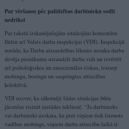
Par vēršanos pēc palīdzības darbinieku sodīt
nedrīkst
Par rakstā izskanējušajām situācijām komentāru
lūdzu arī Valsts darba inspekcijai (VDI). Inspekcijā
norāda, ka Darba aizsardzības likums nosaka darba
devēja pienākumu uzraudzīt darba vidi un izvērtēt
arī psiholoģiskos un emocionālos riskus, tostarp
mobingu, bosingu un saspringtas attiecības
kolektīvā.
VDI uzsver, ka sākotnēji šādas situācijas būtu
jācenšas risināt iestādes iekšienē. “Ja darbinieks
vai darbinieki uzskata, ka pret viņiem tiek īstenots
vadības mobings, viņiem darba attiecību laikā ir