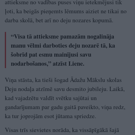
attieksme no vadības puses viņu ietekmējusi tik
ļoti, ka beigās pieņemts lēmums aiziet ne tikai no
darba skolā, bet arī no deju nozares kopumā.
“Visa tā attieksme pamazām nogalināja
manu vēlmi darboties deju nozarē tā, ka
šobrīd pat esmu mainījusi savu
nodarbošanos,” atzīst Liene.
Viņa stāsta, ka tieši šogad Ādažu Mākslu skolas
Deju nodaļa atzīmē savu desmito jubileju. Laikā,
kad vajadzētu valdīt svētku sajūtai un
gandarījumam par gadu gaitā paveikto, viņa redz,
ka tur joprojām esot jūtama spriedze.
Visas trīs sievietes norāda, ka vissāpīgākā šajā