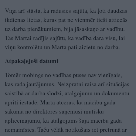
Viņa arī stāsta, ka radusies sajūta, ka ļoti daudzas
ikdienas lietas, kuras pat ne vienmēr tieši attiecās
uz darba pienākumiem, bija jāsaskaņo ar vadību.
Tas Martai radījis sajūtu, ka vadība dara visu, lai
viņu kontrolētu un Marta pati aizietu no darba.
Atpakaļejoši datumi
Tomēr mobings no vadības puses nav vienīgais,
kas rada jautājumus. Neizpratni raisa arī situācijas
saistībā ar darba slodzi, atalgojumu un dokumentu
apriti iestādē. Marta atceras, ka mācību gada
sākumā no direktores saņēmusi mutisku
apliecinājumu, ka atalgojums šajā mācību gadā
nemainīsies. Taču vēlāk notikušais iet pretrunā ar