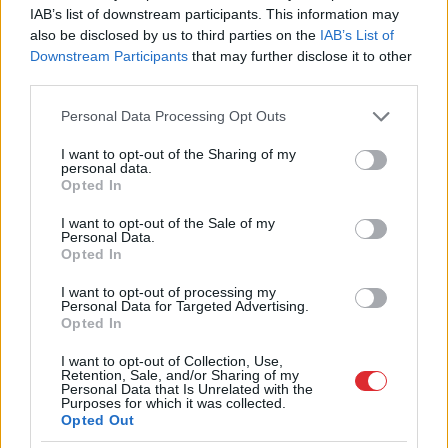
Mēģinot noskaidrot situāciju, Marta uzdevusi
IAB’s list of downstream participants. This information may
also be disclosed by us to third parties on the
IAB’s List of
jautājumu vienam no Ādažu novada Mākslu skolas
Downstream Participants
that may further disclose it to other
direktores vietniekiem par to, kurā brīdī kļuvis
third parties.
zināms par minētajām izmaiņām. Rīcībā esošā
Please note that this website/app uses one or more Google
Personal Data Processing Opt Outs
informācija radījusi jautājumus par dokumenta
services and may gather and store information including but
not limited to your visit or usage behaviour. You may click to
I want to opt-out of the Sharing of my
faktisko sagatavošanas laiku.
personal data.
grant or deny consent to Google and its third-party tags to
Opted In
use your data for below specified purposes in below Google
consent section.
Arī LA.LV redakcijas rīcībā ir nonācis
I want to opt-out of the Sale of my
Personal Data.
audioieraksts, kurā fiksēta šī saruna.
Pēc
Opted In
skolotājas teiktā, tajā tiek apspriesti dokumentu
I want to opt-out of processing my
Personal Data for Targeted Advertising.
sagatavošanas aspekti. Redakcija nav neatkarīgi
Opted In
verificējusi visus ierakstā minētos faktus.
I want to opt-out of Collection, Use,
Retention, Sale, and/or Sharing of my
Marta atzīst, ka īpaši grūti ir pieņemt situācijas,
Personal Data that Is Unrelated with the
Purposes for which it was collected.
kurās tiek apšaubītas arī viņas profesionālās idejas
Opted Out