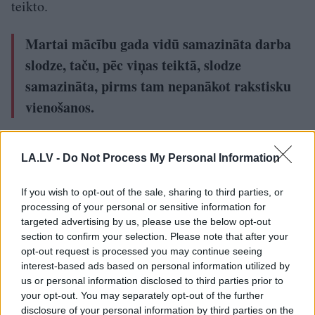
teikto.
Martai mācību gada vidū samazināta darba
slodze, taču, pēc viņas teiktā, slodze
samazināta, pirms tam nepanākot rakstisku
vienošanos.
Viņa atceras, ka šī gada martā, darba dienas
LA.LV -
Do Not Process My Personal Information
noslēgumā, laikā, kad pedagoģe vadīja bērniem
nodarbību, direktore ienākusi zālē un iedevusi
If you wish to opt-out of the sale, sharing to third parties, or
parakstīt dokumentu par slodzes samazināšanu,
processing of your personal or sensitive information for
targeted advertising by us, please use the below opt-out
iepriekš par to nebrīdinot. Taču dokumentā bija
section to confirm your selection. Please note that after your
norādīts agrāks sagatavošanas datums, kas, pēc
opt-out request is processed you may continue seeing
interest-based ads based on personal information utilized by
viņas teiktā, neatbilda situācijas faktiskajai
us or personal information disclosed to third parties prior to
norisei.
your opt-out. You may separately opt-out of the further
disclosure of your personal information by third parties on the