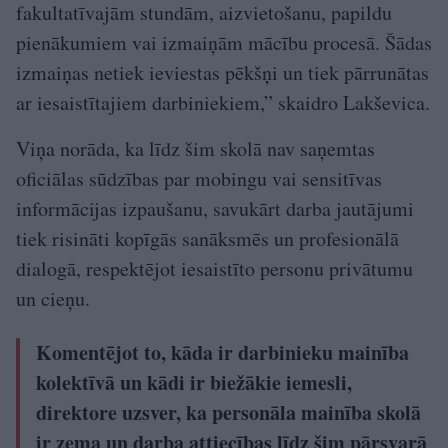
fakultatīvajām stundām, aizvietošanu, papildu
pienākumiem vai izmaiņām mācību procesā. Šādas
izmaiņas netiek ieviestas pēkšņi un tiek pārrunātas
ar iesaistītajiem darbiniekiem,” skaidro Lakševica.
Viņa norāda, ka līdz šim skolā nav saņemtas
oficiālas sūdzības par mobingu vai sensitīvas
informācijas izpaušanu, savukārt darba jautājumi
tiek risināti kopīgās sanāksmēs un profesionālā
dialogā, respektējot iesaistīto personu privātumu
un cieņu.
Komentējot to, kāda ir darbinieku mainība
kolektīvā un kādi ir biežākie iemesli,
direktore uzsver, ka personāla mainība skolā
ir zema un darba attiecības līdz šim pārsvarā