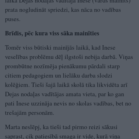
laika Dejas nodaļas vadītāja Inese (vārds mainīts)
prata nogludināt spriedzi, kas nāca no vadības
puses.
Brīdis, pēc kura viss sāka mainīties
Tomēr viss būtiski mainījās laikā, kad Inese
veselības problēmu dēļ ilgstoši nebija darbā. Viņas
prombūtne nozīmēja pienākumu pārdali starp
citiem pedagogiem un lielāku darba slodzi
kolēģiem. Tieši šajā laikā skolā tika likvidēta arī
Dejas nodaļas vadītājas amata vieta, par ko gan
pati Inese uzzināja nevis no skolas vadības, bet no
trešajām personām.
Marta neslēpj, ka tieši tad pirmo reizi sākusi
saprast, cik patiesībā smaga ir vide, kurā viņa