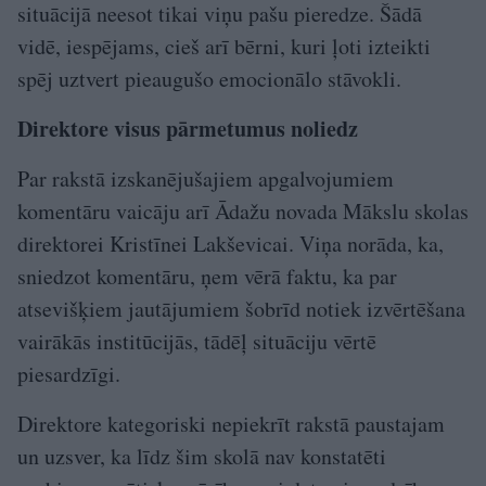
situācijā neesot tikai viņu pašu pieredze. Šādā
vidē, iespējams, cieš arī bērni, kuri ļoti izteikti
spēj uztvert pieaugušo emocionālo stāvokli.
Direktore visus pārmetumus noliedz
Par rakstā izskanējušajiem apgalvojumiem
komentāru vaicāju arī Ādažu novada Mākslu skolas
direktorei Kristīnei Lakševicai. Viņa norāda, ka,
sniedzot komentāru, ņem vērā faktu, ka par
atsevišķiem jautājumiem šobrīd notiek izvērtēšana
vairākās institūcijās, tādēļ situāciju vērtē
piesardzīgi.
Direktore kategoriski nepiekrīt rakstā paustajam
un uzsver, ka līdz šim skolā nav konstatēti