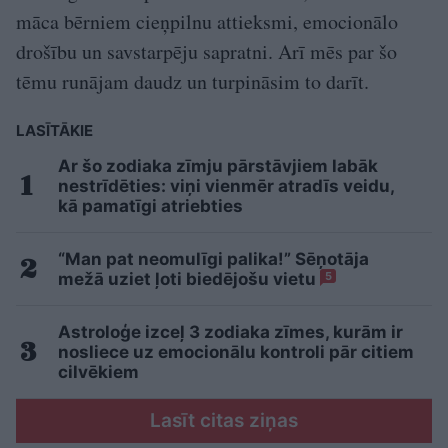
māca bērniem cieņpilnu attieksmi, emocionālo
drošību un savstarpēju sapratni. Arī mēs par šo
tēmu runājam daudz un turpināsim to darīt.
LASĪTĀKIE
Ar šo zodiaka zīmju pārstāvjiem labāk
nestrīdēties: viņi vienmēr atradīs veidu,
kā pamatīgi atriebties
“Man pat neomulīgi palika!” Sēņotāja
mežā uziet ļoti biedējošu vietu
5
Astroloģe izceļ 3 zodiaka zīmes, kurām ir
nosliece uz emocionālu kontroli pār citiem
cilvēkiem
Lasīt citas ziņas