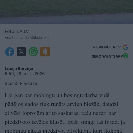
Foto: LA.LV
Ādažu novada Mākslu skola
PIEVIENO LA.LV
SEKO WHATSAPP
Lūcija Bērziņa
5:59, 29. maijs 2026
Stāsti
Pieredze
Lai gan par mobingu un bosingu darba vidē
pēdējos gados tiek runāts arvien biežāk, daudzi
cilvēki joprojām ar to saskaras, taču nereti par
piedzīvoto izvēlas klusēt. Īpaši smagi tas ir tad, ja
mobingu nākas piedzīvot cilvēkiem, kuri ikdienā