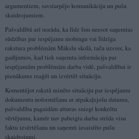
argumentiem, savstarpējo komunikāciju un pušu
skaidrojumiem.
Pašvaldībā arī norāda, ka līdz šim neesot saņemtas
sūdzības par iespējamu mobingu vai līdzīga
rakstura problēmām Mākslu skolā, taču uzsver, ka
gadījumos, kad tiek saņemta informācija par
iespējamām problēmām darba vidē, pašvaldībai ir
pienākums reaģēt un izvērtēt situāciju.
Komentējot rakstā minēto situāciju par iespējamu
dokumentu noformēšanu ar atpakaļejošu datumu,
pašvaldība pagaidām atturas sniegt konkrētu
vērtējumu, kamēr nav pabeigta darba strīda visu
faktu izvērtēšana un saņemti iesaistīto pušu
skaidrojumi.