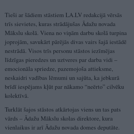
Tieši ar šādiem stāstiem LA.LV redakcijā vērsās
trīs sievietes, kuras strādājušas Ādažu novada
Mākslu skolā. Viena no viņām darbu skolā turpina
joprojām, savukārt pārējās divas vairs šajā iestādē
nestrādā. Visos trīs personu stāstos iezīmējas
līdzīgas pieredzes un uztveres par darba vidi –
emocionāla spriedze, pazemojoša attieksme,
neskaidri vadības lēmumi un sajūta, ka jebkurā
brīdī iespējams kļūt par nākamo “neērto” cilvēku
kolektīvā.
Turklāt šajos stāstos atkārtojas viens un tas pats
vārds – Ādažu Mākslu skolas direktore, kura
vienlaikus ir arī Ādažu novada domes deputāte.