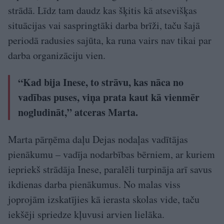
strādā. Līdz tam daudz kas šķitis kā atsevišķas
situācijas vai saspringtāki darba brīži, taču šajā
periodā radusies sajūta, ka runa vairs nav tikai par
darba organizāciju vien.
“Kad bija Inese, to strāvu, kas nāca no
vadības puses, viņa prata kaut kā vienmēr
nogludināt,” atceras Marta.
Marta pārņēma daļu Dejas nodaļas vadītājas
pienākumu – vadīja nodarbības bērniem, ar kuriem
iepriekš strādāja Inese, paralēli turpināja arī savus
ikdienas darba pienākumus. No malas viss
joprojām izskatījies kā ierasta skolas vide, taču
iekšēji spriedze kļuvusi arvien lielāka.