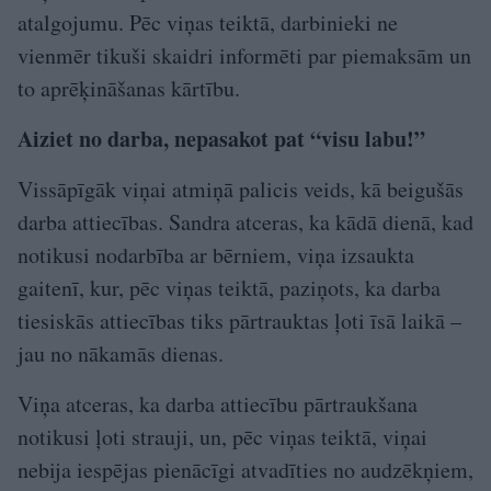
atalgojumu. Pēc viņas teiktā, darbinieki ne
vienmēr tikuši skaidri informēti par piemaksām un
to aprēķināšanas kārtību.
Aiziet no darba, nepasakot pat “visu labu!”
Vissāpīgāk viņai atmiņā palicis veids, kā beigušās
darba attiecības. Sandra atceras, ka kādā dienā, kad
notikusi nodarbība ar bērniem, viņa izsaukta
gaitenī, kur, pēc viņas teiktā, paziņots, ka darba
tiesiskās attiecības tiks pārtrauktas ļoti īsā laikā –
jau no nākamās dienas.
Viņa atceras, ka darba attiecību pārtraukšana
notikusi ļoti strauji, un, pēc viņas teiktā, viņai
nebija iespējas pienācīgi atvadīties no audzēkņiem,