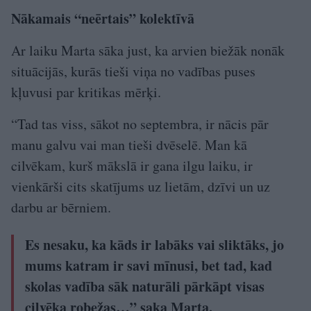
Nākamais “neērtais” kolektīvā
Ar laiku Marta sāka just, ka arvien biežāk nonāk
situācijās, kurās tieši viņa no vadības puses
kļuvusi par kritikas mērķi.
“Tad tas viss, sākot no septembra, ir nācis pār
manu galvu vai man tieši dvēselē. Man kā
cilvēkam, kurš mākslā ir gana ilgu laiku, ir
vienkārši cits skatījums uz lietām, dzīvi un uz
darbu ar bērniem.
Es nesaku, ka kāds ir labāks vai sliktāks, jo
mums katram ir savi mīnusi, bet tad, kad
skolas vadība sāk naturāli pārkāpt visas
cilvēka robežas…” saka Marta.