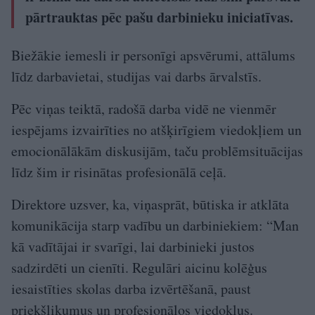
pārtrauktas pēc pašu darbinieku iniciatīvas.
Biežākie iemesli ir personīgi apsvērumi, attālums
līdz darbavietai, studijas vai darbs ārvalstīs.
Pēc viņas teiktā, radošā darba vidē ne vienmēr
iespējams izvairīties no atšķirīgiem viedokļiem un
emocionālākām diskusijām, taču problēmsituācijas
līdz šim ir risinātas profesionālā ceļā.
Direktore uzsver, ka, viņasprāt, būtiska ir atklāta
komunikācija starp vadību un darbiniekiem: “Man
kā vadītājai ir svarīgi, lai darbinieki justos
sadzirdēti un cienīti. Regulāri aicinu kolēģus
iesaistīties skolas darba izvērtēšanā, paust
priekšlikumus un profesionālos viedokļus.