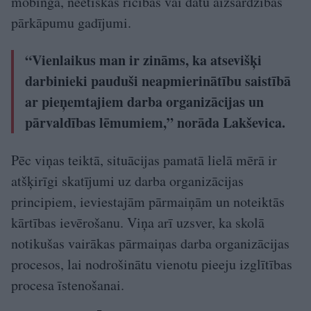
mobinga, neētiskas rīcības vai datu aizsardzības
pārkāpumu gadījumi.
“Vienlaikus man ir zināms, ka atsevišķi
darbinieki pauduši neapmierinātību saistībā
ar pieņemtajiem darba organizācijas un
pārvaldības lēmumiem,” norāda Lakševica.
Pēc viņas teiktā, situācijas pamatā lielā mērā ir
atšķirīgi skatījumi uz darba organizācijas
principiem, ieviestajām pārmaiņām un noteiktās
kārtības ievērošanu. Viņa arī uzsver, ka skolā
notikušas vairākas pārmaiņas darba organizācijas
procesos, lai nodrošinātu vienotu pieeju izglītības
procesa īstenošanai.