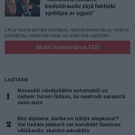
kodoldraudu ziņā faktiski
spēlējas ar uguni”
LA.LV aicina portāla lietotājus, rakstot komentārus, ievērot
pieklājību, nekurināt naidu un iztikt bez rupjībām.
Skatīt komentārus (32)
LASĪTĀKIE
Nosaukti nāvējošākie automobiļi uz
ceļiem: turam īkšķus, lai neatrodi sarakstā
savu auto
Bez diploma, darba un izbijis slepkava!?
Vai tiešām jebkurš var kandidēt Saeimas
vēlēšanās, skaidro advokāts