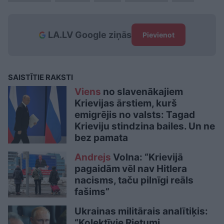
LA.LV Google ziņās
Pievienot
SAISTĪTIE RAKSTI
Viens
no slavenākajiem
Krievijas ārstiem, kurš
emigrējis no valsts: Tagad
Krieviju stindzina bailes. Un ne
bez pamata
Andrejs
Volna: “Krievijā
pagaidām vēl nav Hitlera
nacisms, taču pilnīgi reāls
fašims”
Ukrainas militārais analītiķis:
“Kolektīvie Rietumi