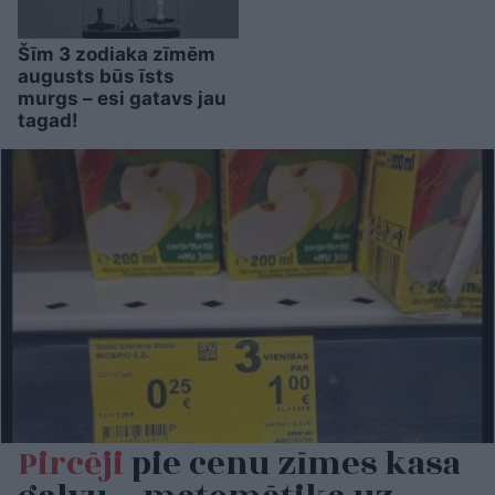
Šīm 3 zodiaka zīmēm
augusts būs īsts
murgs – esi gatavs jau
tagad!
Pircēji
pie cenu zīmes kasa