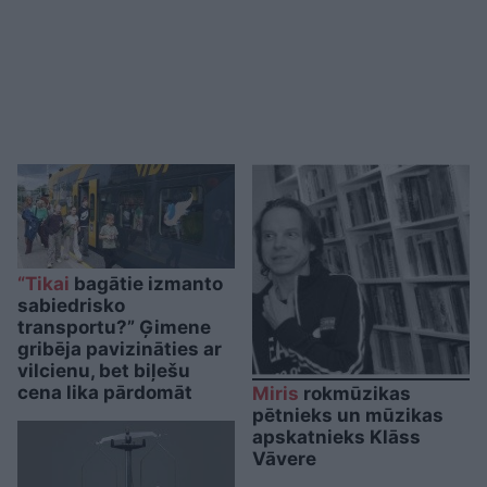
“Tikai
bagātie izmanto
sabiedrisko
transportu?” Ģimene
gribēja pavizināties ar
vilcienu, bet biļešu
cena lika pārdomāt
Miris
rokmūzikas
pētnieks un mūzikas
apskatnieks Klāss
Vāvere