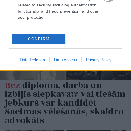
related to security, including authentication
functionality and fraud prevention, and other
user protection.
CONFIRM
Data Deletion
Data Access
Privacy Policy
Bez
diploma, darba un
izbijis slepkava!? Vai tiešām
jebkurš var kandidēt
Saeimas vēlēšanās, skaidro
advokāts