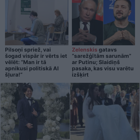
Pilsoņi spriež, vai
Zelenskis
gatavs
šogad vispār ir vērts iet
“sarežģītām sarunām”
vēlēt: “Man ir tā
ar Putinu; Slaidiņš
apnikusi politiskā AI
pasaka, kas visu varētu
šļura!”
izšķirt