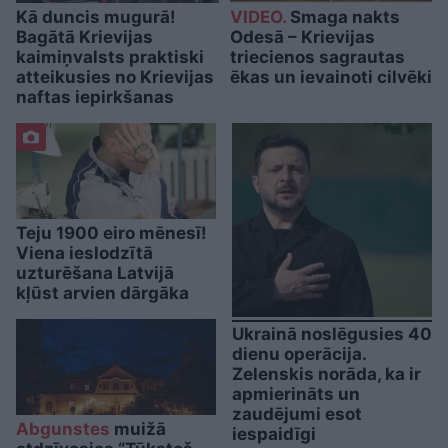
Kā duncis mugurā!
VIDEO.
Smaga nakts
Bagātā Krievijas
Odesā – Krievijas
kaimiņvalsts praktiski
triecienos sagrautas
atteikusies no Krievijas
ēkas un ievainoti cilvēki
naftas iepirkšanas
Teju 1900 eiro mēnesī!
Viena ieslodzītā
uzturēšana Latvijā
kļūst arvien dārgāka
Ukrainā noslēgusies 40
dienu operācija.
Zelenskis norāda, ka ir
apmierināts un
zaudējumi esot
Abgunstes
muižā
iespaidīgi