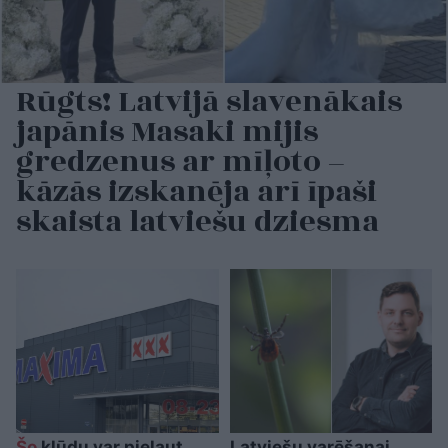
Rūgts! Latvijā slavenākais
japānis Masaki mijis
gredzenus ar mīļoto –
kāzās izskanēja arī īpaši
skaista latviešu dziesma
Šo
kļūdu var pieļaut
Latviešu varēšanai