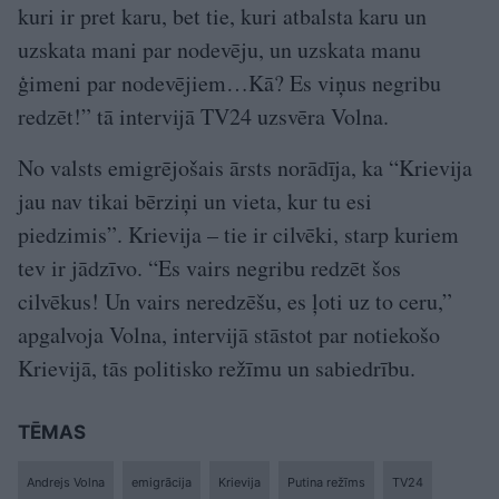
kuri ir pret karu, bet tie, kuri atbalsta karu un
uzskata mani par nodevēju, un uzskata manu
ģimeni par nodevējiem…Kā? Es viņus negribu
redzēt!” tā intervijā TV24 uzsvēra Volna.
No valsts emigrējošais ārsts norādīja, ka “Krievija
jau nav tikai bērziņi un vieta, kur tu esi
piedzimis”. Krievija – tie ir cilvēki, starp kuriem
tev ir jādzīvo. “Es vairs negribu redzēt šos
cilvēkus! Un vairs neredzēšu, es ļoti uz to ceru,”
apgalvoja Volna, intervijā stāstot par notiekošo
Krievijā, tās politisko režīmu un sabiedrību.
TĒMAS
Andrejs Volna
emigrācija
Krievija
Putina režīms
TV24