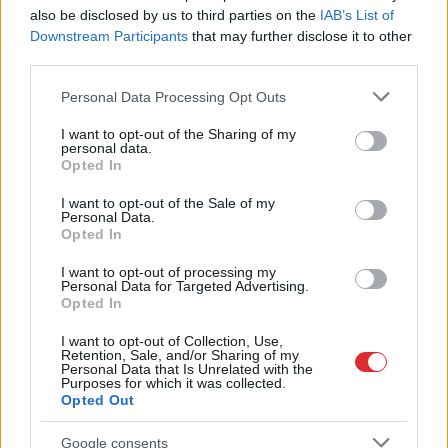
Guntars veikalā nopērk
also be disclosed by us to third parties on the
IAB’s List of
tomātu, taču, pārgriežot to
Downstream Participants
that may further disclose it to other
third parties.
uz pusēm, viņu sagaida
pārsteigums
Please note that this website/app uses one or more Google
Personal Data Processing Opt Outs
services and may gather and store information including but
not limited to your visit or usage behaviour. You may click to
I want to opt-out of the Sharing of my
personal data.
grant or deny consent to Google and its third-party tags to
Opted In
use your data for below specified purposes in below Google
consent section.
I want to opt-out of the Sale of my
Personal Data.
Opted In
I want to opt-out of processing my
Personal Data for Targeted Advertising.
Opted In
Viņu skatiens
TESTS.
Ja vari izlasīt
“izurbjas” citiem cauri:
vārdus, kas apgriezti
I want to opt-out of Collection, Use,
3 datumi, kuros
augšpēdus, ar tevi
Retention, Sale, and/or Sharing of my
Personal Data that Is Unrelated with the
dzimušos mēdz
pagaidām viss ir
Purposes for which it was collected.
uzskatīt par
kārtībā
Opted Out
biedējošiem
Google consents