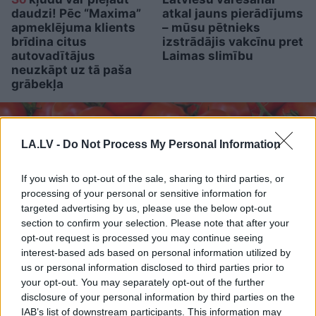
daudzi! Pēc “Maxima”
atkal jauns pierādījums
apmeklējuma klients
– mūsu pētnieks
brīdina citus
izstrādājis vakcīnu pret
autovadītājus
Laimas slimību
neuzkāpt uz tā paša
grābekļa
LA.LV -
Do Not Process My Personal Information
If you wish to opt-out of the sale, sharing to third parties, or
processing of your personal or sensitive information for
targeted advertising by us, please use the below opt-out
section to confirm your selection. Please note that after your
opt-out request is processed you may continue seeing
interest-based ads based on personal information utilized by
us or personal information disclosed to third parties prior to
your opt-out. You may separately opt-out of the further
FOTO.
“Vai tas ir normāli?”
disclosure of your personal information by third parties on the
IAB’s list of downstream participants. This information may