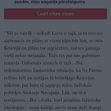
pusēm, viņu sagaida pārsteigums
Lasīt citas ziņas
“Vēl jo vairāk – nekad! Lieta ir tajā, ja tu reiz esi
aizbraucis un plāno ar vienu kāju būt šeit, ar otru
Krievijā un plāno tur atgriezties, tad tev jaunajā
vietā nekas nesanāks. Taču tas pat nav galvenais
iemesls. Galvenais iemesls ir tajā…Nu,
iedomāsimies fantastisku situāciju, ka šis Putina
režīms krīt un iestājas tā brīnišķīgā Krievijas
nākotne, par kuru tā sapņoja mūsu lieliskais
politiķis Aleksejs Navaļnijs. Lūk, nu tā ir
iestājusies…Bet cilvēki, kuri pieņēma fašistisko
ideoloģiju – mani kolēģi, nevis mani daži draugi,