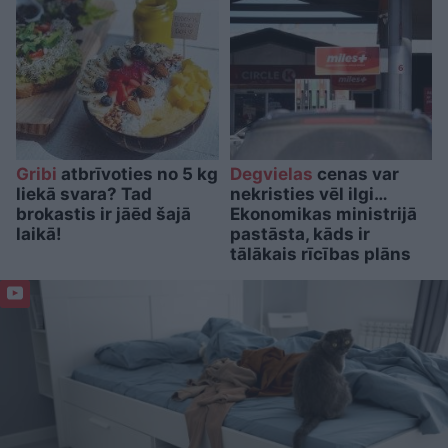
Gribi
atbrīvoties no 5 kg
Degvielas
cenas var
liekā svara? Tad
nekristies vēl ilgi…
brokastis ir jāēd šajā
Ekonomikas ministrijā
laikā!
pastāsta, kāds ir
tālākais rīcības plāns