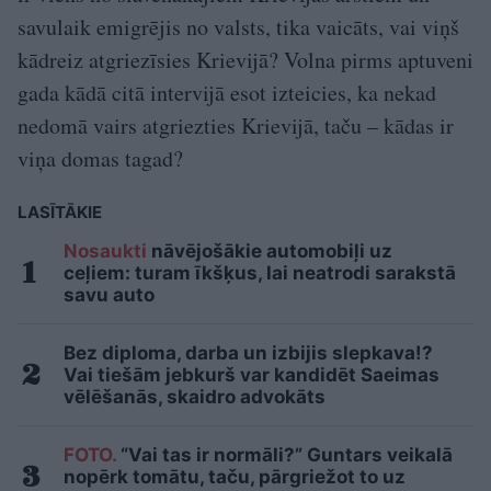
savulaik emigrējis no valsts, tika vaicāts, vai viņš
kādreiz atgriezīsies Krievijā? Volna pirms aptuveni
gada kādā citā intervijā esot izteicies, ka nekad
nedomā vairs atgriezties Krievijā, taču – kādas ir
viņa domas tagad?
LASĪTĀKIE
Nosaukti
nāvējošākie automobiļi uz
ceļiem: turam īkšķus, lai neatrodi sarakstā
savu auto
Bez diploma, darba un izbijis slepkava!?
Vai tiešām jebkurš var kandidēt Saeimas
vēlēšanās, skaidro advokāts
FOTO.
“Vai tas ir normāli?” Guntars veikalā
nopērk tomātu, taču, pārgriežot to uz