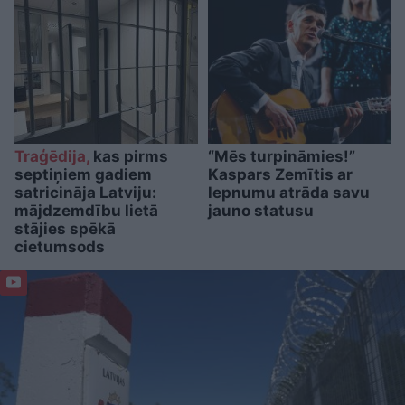
Traģēdija,
kas pirms
“Mēs turpināmies!”
septiņiem gadiem
Kaspars Zemītis ar
satricināja Latviju:
lepnumu atrāda savu
mājdzemdību lietā
jauno statusu
stājies spēkā
cietumsods