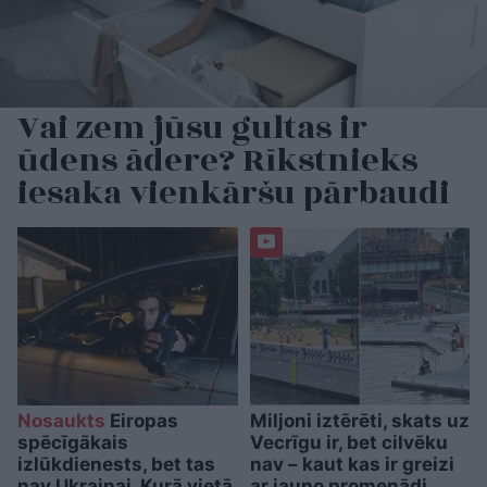
Vai zem jūsu gultas ir
ūdens ādere? Rīkstnieks
iesaka vienkāršu pārbaudi
Nosaukts
Eiropas
Miljoni iztērēti, skats uz
spēcīgākais
Vecrīgu ir, bet cilvēku
izlūkdienests, bet tas
nav – kaut kas ir greizi
nav Ukrainai. Kurā vietā
ar jauno promenādi