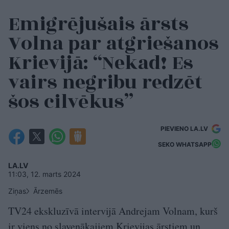
Emigrējušais ārsts
Volna par atgriešanos
Krievijā: “Nekad! Es
vairs negribu redzēt
šos cilvēkus”
PIEVIENO LA.LV
SEKO WHATSAPP
LA.LV
11:03, 12. marts 2024
Ziņas
Ārzemēs
TV24 ekskluzīvā intervijā Andrejam Volnam, kurš
ir viens no slavenākajiem Krievijas ārstiem un