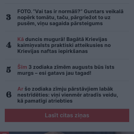
FOTO. “Vai tas ir normāli?” Guntars veikalā
nopērk tomātu, taču, pārgriežot to uz
pusēm, viņu sagaida pārsteigums
Kā
duncis mugurā! Bagātā Krievijas
kaimiņvalsts praktiski atteikusies no
Krievijas naftas iepirkšanas
Šīm
3 zodiaka zīmēm augusts būs īsts
murgs – esi gatavs jau tagad!
Ar
šo zodiaka zīmju pārstāvjiem labāk
nestrīdēties: viņi vienmēr atradīs veidu,
kā pamatīgi atriebties
Lasīt citas ziņas