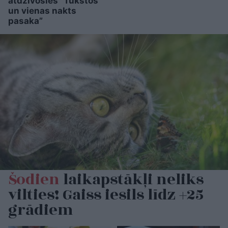
atdzīvosies “Tūkstoš
un vienas nakts
pasaka”
Šodien
laikapstākļi neliks
vilties! Gaiss iesils līdz +25
grādiem