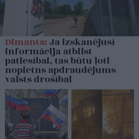
Dimanta:
Ja izskanējusī
informācija atbilst
patiesībai, tas būtu ļoti
nopietns apdraudējums
valsts drošībai