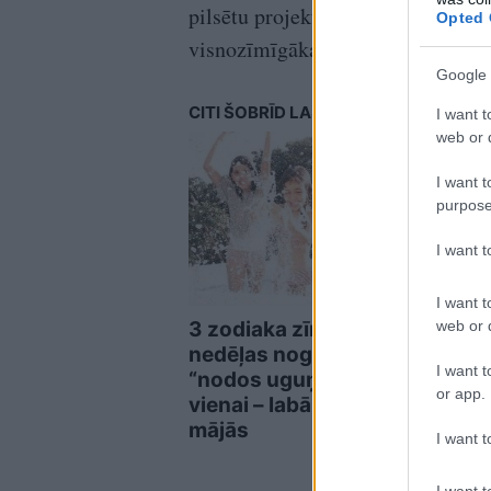
pilsētu projektiem, «Villu Gunu» 
Opted 
visnozīmīgākajiem un personiski 
Google 
CITI ŠOBRĪD LASA
I want t
web or d
I want t
purpose
I want 
I want t
3 zodiaka zīmes šajā
web or d
Brīn
nedēļas nogalē kārtīgi
vec
I want t
“nodos uguņus”, bet
muiž
or app.
vienai – labāk palikt
aici
mājās
“Rei
I want t
I want t