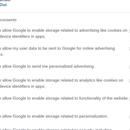
Jūrmalā ir minējis kā vienu no sev
Out
svarīgākajiem arhitektūras projektiem mūžā.
Atcelt
Ziņot
consents
o allow Google to enable storage related to advertising like cookies on
evice identifiers in apps.
o allow my user data to be sent to Google for online advertising
s.
to allow Google to send me personalized advertising.
o allow Google to enable storage related to analytics like cookies on
evice identifiers in apps.
umiem nav
“Es balsošu par glauno
uma! Abgunstes
konservu porciju!” Ar
o allow Google to enable storage related to functionality of the website
as svētkos ikviens
patiesi asprātīgu
nāts piedzīvot savu
ēdienkarti vasaras
z Brīnumzemē”
sezonas noslēgumā
o allow Google to enable storage related to personalization.
sasmīdina “Ezītis
miglā”
o allow Google to enable storage related to security, including