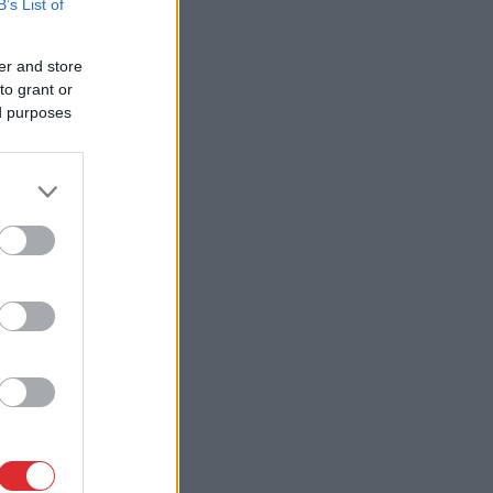
B’s List of
er and store
to grant or
ed purposes