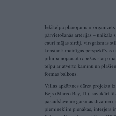
Iekštelpu plānojums ir organizēts 
pārvietošanās artērijas – unikāla 
cauri mājas sirdij, virsgaismas s
konstanti mainīgas perspektīvas
pilnībā nojaucot robežas starp m
telpu ar atvērto kamīnu un plašie
formas balkons.
Villas apkārtnes dārza projektu iz
Bejs (Marco Bay, IT), savukārt tā
pasaulslavenie gaismas dizaineri 
piemineklim pienākas, interjers ir