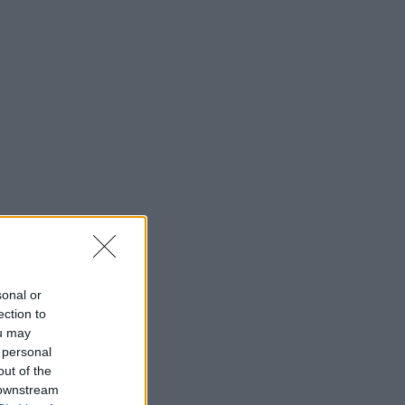
sonal or
ection to
ou may
 personal
out of the
 downstream