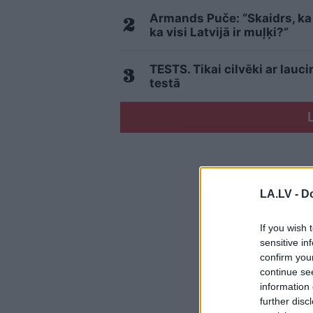
Armands Puče: “Skaidrs, ka t
ka visi Latvijā ir muļķi?”
TESTS. Tikai cilvēki ar lau
testā
LA.LV -
Do
If you wish 
sensitive in
confirm you
continue se
information 
further disc