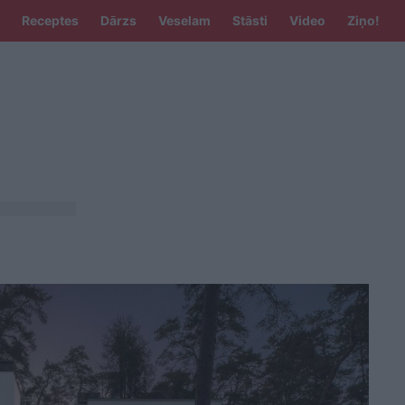
Receptes
Dārzs
Veselam
Stāsti
Video
Ziņo!