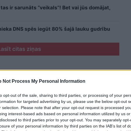
as ir sarunāts “veikals”! Bet vai jūs domājat,
cinieka DNS spēs iegūt 80% šajā lauku gudrību
Lasīt citas ziņas
 Not Process My Personal Information
to opt-out of the sale, sharing to third parties, or processing of your per
formation for targeted advertising by us, please use the below opt-out s
r selection. Please note that after your opt-out request is processed y
eing interest-based ads based on personal information utilized by us or
disclosed to third parties prior to your opt-out. You may separately opt-
losure of your personal information by third parties on the IAB’s list of