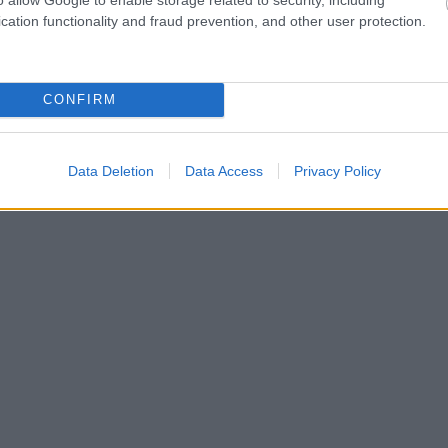
cation functionality and fraud prevention, and other user protection.
tgadīgu priežu ielokā projektētā baltā modernisma
 vien pāris minūšu gājiens pa meža celiņu, un
CONFIRM
garā Jūrmalas balto smilšu pludmale. Tās augstā
pas un kustības inscenējumā, ko dēvē par
Data Deletion
Data Access
Privacy Policy