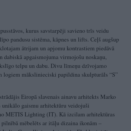
pusstāvos, kurus savstarpēji savieno trīs veidu
slīpo pandusu sistēma, kāpnes un lifts. Ceļš augšup
tiklotajam ātrijam un apjomu kontrastiem piedāvā
 un dabiskā apgaismojuma virmojošu noskaņu,
ākslīgo telpu un dabu. Divu līmeņu dzīvojamo
m logiem mākslinieciski papildina skulpturāls “S”
strādājis Eiropā slavenais ainavu arhitekts Marko
s unikālo gaismu arhitektūru veidojuši
no METIS Lighting (IT). Kā izcilam arhitektūras
 pilnībā mēbelēts ar itāļu dizaina ikonām –