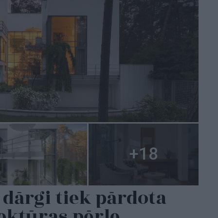
dārgi tiek pārdota
ektūras pērle –