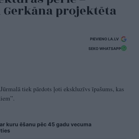
 Gerkāna projektēta
PIEVIENO LA.LV
SEKO WHATSAPP
 Jūrmalā tiek pārdots ļoti ekskluzīvs īpašums, kas
žiem”.
 ar kuru ēšanu pēc 45 gadu vecuma
ties