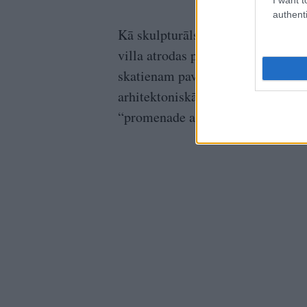
authenti
Kā skulpturāls mākslas darbs sim
villa atrodas pašā kāpas aizvējā –
skatienam paveras 24 kilometrus 
arhitektoniskā vērtība slēpjas tel
“promenade architecturale”.