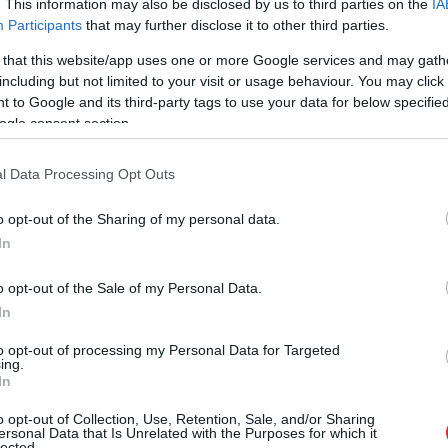
. This information may also be disclosed by us to third parties on the
IA
Participants
that may further disclose it to other third parties.
 that this website/app uses one or more Google services and may gath
including but not limited to your visit or usage behaviour. You may click 
 to Google and its third-party tags to use your data for below specifi
una» pārstāv pasaules augstākās raudzes projektu
ogle consent section.
cilu modernās arhitektūras pieminekli Latvijā.
rhitektu biroja “gmp” dibinātāja Meinharda fon
l Data Processing Opt Outs
iz pēc uzbūvēšanas saņēma prestižo starptautisko
o opt-out of the Sharing of my personal data.
as godalgu. Šis apbalvojums ir visaugstākais un
In
erna dizaina novērtējums pasaulē, kas apliecina
o opt-out of the Sale of my Personal Data.
In
eptam tūlītēju uzmanību pievērsa prominenti ASV
to opt-out of processing my Personal Data for Targeted
ing.
rofesionāļu atzinība un neskaitāmas publikācijas
In
ulē. Pats autors, kura birojs ir radījis virkni
o opt-out of Collection, Use, Retention, Sale, and/or Sharing
aizraujošiem stadioniem līdz lidostām un miljonu
ersonal Data that Is Unrelated with the Purposes for which it
lected.