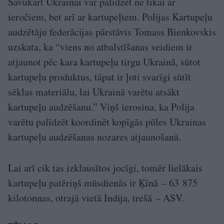
Savukārt Ukrainai var palīdzēt ne tikai ar
ieročiem, bet arī ar kartupeļiem. Polijas Kartupeļu
audzētāju federācijas pārstāvis Tomass Bienkovskis
uzskata, ka “viens no atbalstīšanas veidiem ir
atjaunot pēc kara kartupeļu tirgu Ukrainā, sūtot
kartupeļu produktus, tāpat ir ļoti svarīgi sūtīt
sēklas materiālu, lai Ukrainā varētu atsākt
kartupeļu audzēšanu.” Viņš ierosina, ka Polija
varētu palīdzēt koordinēt kopīgās pūles Ukrainas
kartupeļu audzēšanas nozares atjaunošanā.
Lai arī cik tas izklausītos jocīgi, tomēr lielākais
kartupeļu patēriņš mūsdienās ir Ķīnā – 63 875
kilotonnas, otrajā vietā Indija, trešā – ASV.