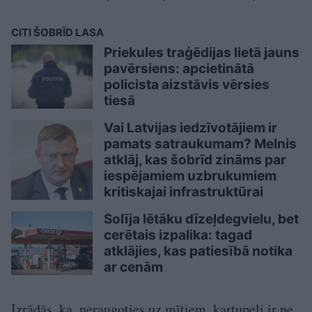
CITI ŠOBRĪD LASA
Priekules traģēdijas lietā jauns
pavērsiens: apcietinātā
policista aizstāvis vērsies
tiesā
Vai Latvijas iedzīvotājiem ir
pamats satraukumam? Melnis
atklāj, kas šobrīd zināms par
iespējamiem uzbrukumiem
kritiskajai infrastruktūrai
Solīja lētāku dīzeļdegvielu, bet
cerētais izpalika: tagad
atklājies, kas patiesībā notika
ar cenām
Izrādās, ka, neraugoties uz mītiem, kartupeļi ir ne