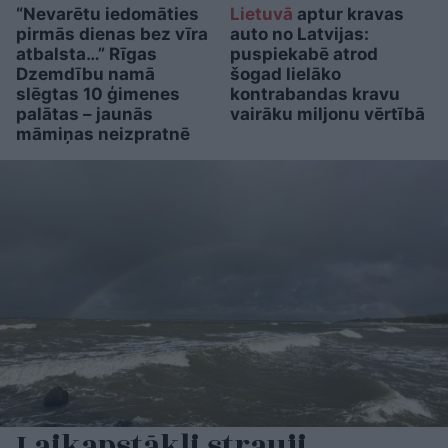
“Nevarētu iedomāties
Lietuvā
aptur kravas
pirmās dienas bez vīra
auto no Latvijas:
atbalsta…” Rīgas
puspiekabē atrod
Dzemdību namā
šogad lielāko
slēgtas 10 ģimenes
kontrabandas kravu
palātas – jaunās
vairāku miljonu vērtībā
māmiņas neizpratnē
Laikapstākļi strauji