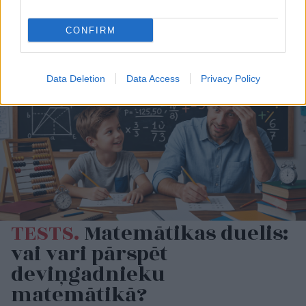
mums nav vienkārši
uzņēmums”
CONFIRM
Data Deletion
Data Access
Privacy Policy
TESTS.
Matemātikas duelis:
vai vari pārspēt
deviņgadnieku
matemātikā?