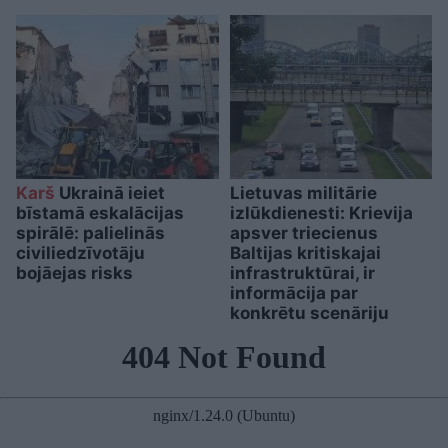
Karš
Ukrainā ieiet
Lietuvas militārie
bīstamā eskalācijas
izlūkdienesti: Krievija
spirālē: palielinās
apsver triecienus
civiliedzīvotāju
Baltijas kritiskajai
bojāejas risks
infrastruktūrai, ir
informācija par
konkrētu scenāriju