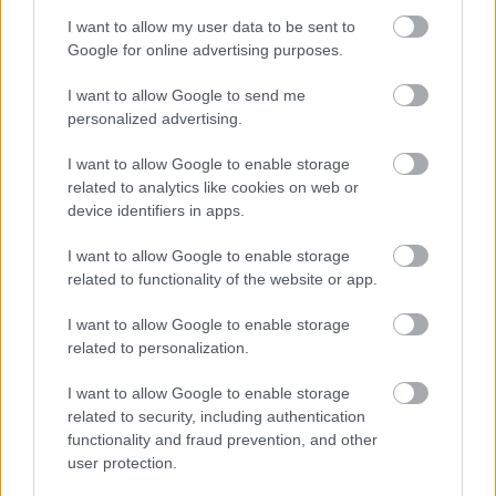
I want to allow my user data to be sent to
Google for online advertising purposes.
Smaida kā saulītes! 3
vispozitīvākās zodiaka
I want to allow Google to send me
personalized advertising.
zīmes – laimīgi tie, kas viņu
tuvumā
I want to allow Google to enable storage
related to analytics like cookies on web or
device identifiers in apps.
I want to allow Google to enable storage
related to functionality of the website or app.
I want to allow Google to enable storage
related to personalization.
I want to allow Google to enable storage
related to security, including authentication
Priekules
traģēdijas
Lietuviešu uzņēmējs
lietā jauns pavērsiens:
piedāvā vēl nedzirdētu
functionality and fraud prevention, and other
apcietinātā policista
risinājumu “airBaltic”
user protection.
aizstāvis vērsies tiesā
glābšanai: “”airBaltic”