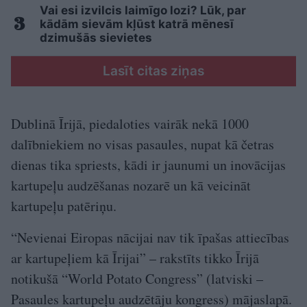
Vai esi izvilcis laimīgo lozi? Lūk, par
kādām sievām kļūst katrā mēnesī
dzimušās sievietes
Lasīt citas ziņas
Dublinā Īrijā, piedaloties vairāk nekā 1000
dalībniekiem no visas pasaules, nupat kā četras
dienas tika spriests, kādi ir jaunumi un inovācijas
kartupeļu audzēšanas nozarē un kā veicināt
kartupeļu patēriņu.
“Nevienai Eiropas nācijai nav tik īpašas attiecības
ar kartupeļiem kā Īrijai” – rakstīts tikko Īrijā
notikušā “World Potato Congress” (latviski –
Pasaules kartupeļu audzētāju kongress) mājaslapā.