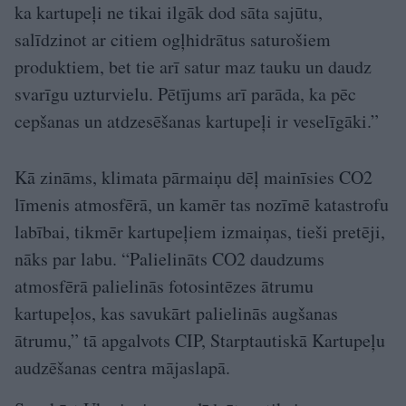
ka kartupeļi ne tikai ilgāk dod sāta sajūtu,
salīdzinot ar citiem ogļhidrātus saturošiem
produktiem, bet tie arī satur maz tauku un daudz
svarīgu uzturvielu. Pētījums arī parāda, ka pēc
cepšanas un atdzesēšanas kartupeļi ir veselīgāki.”
Kā zināms, klimata pārmaiņu dēļ mainīsies CO2
līmenis atmosfērā, un kamēr tas nozīmē katastrofu
labībai, tikmēr kartupeļiem izmaiņas, tieši pretēji,
nāks par labu. “Palielināts CO2 daudzums
atmosfērā palielinās fotosintēzes ātrumu
kartupeļos, kas savukārt palielinās augšanas
ātrumu,” tā apgalvots CIP, Starptautiskā Kartupeļu
audzēšanas centra mājaslapā.