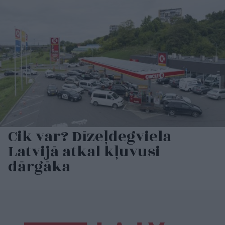
Cik var? Dīzeļdegviela
Latvijā atkal kļuvusi
dārgāka