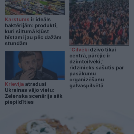
Karstums
ir ideāls
baktērijām: produkti,
kuri siltumā kļūst
bīstami jau pēc dažām
stundām
“Cilvēki
dzīvo tikai
centrā, pārējie ir
dzimtcilvēki,”
rīdzinieks sašutis par
pasākumu
organizēšanu
Krievija
atradusi
galvaspilsētā
Ukrainas vājo vietu:
Zelenska scenārijs sāk
piepildīties