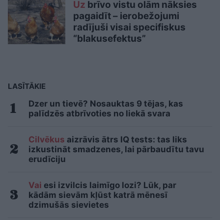
Uz
brīvo vistu olām nāksies
pagaidīt – ierobežojumi
radījuši visai specifiskus
“blakusefektus”
LASĪTĀKIE
Dzer un tievē? Nosauktas 9 tējas, kas
palīdzēs atbrīvoties no liekā svara
Cilvēkus
aizrāvis ātrs IQ tests: tas liks
izkustināt smadzenes, lai pārbaudītu tavu
erudīciju
Vai
esi izvilcis laimīgo lozi? Lūk, par
kādām sievām kļūst katrā mēnesī
dzimušās sievietes