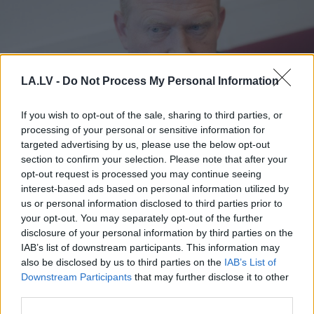
LA.LV -
Do Not Process My Personal Information
If you wish to opt-out of the sale, sharing to third parties, or
processing of your personal or sensitive information for
Vai
Latvijas iedzīvotājiem ir
targeted advertising by us, please use the below opt-out
pamats satraukumam?
section to confirm your selection. Please note that after your
opt-out request is processed you may continue seeing
Melnis atklāj, kas šobrīd
interest-based ads based on personal information utilized by
zināms par iespējamiem
us or personal information disclosed to third parties prior to
your opt-out. You may separately opt-out of the further
uzbrukumiem kritiskajai
disclosure of your personal information by third parties on the
infrastruktūrai
IAB’s list of downstream participants. This information may
also be disclosed by us to third parties on the
IAB’s List of
Downstream Participants
that may further disclose it to other
third parties.