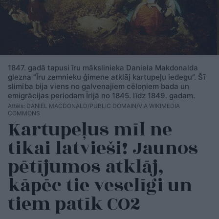
1847. gadā tapusi īru mākslinieka Daniela Makdonalda
glezna “Īru zemnieku ģimene atklāj kartupeļu iedegu”. Šī
slimība bija viens no galvenajiem cēloņiem bada un
emigrācijas periodam Īrijā no 1845. līdz 1849. gadam.
Attēls: DANIEL MACDONALD/PUBLIC DOMAIN/VIA WIKIMEDIA
COMMONS
Kartupeļus mīl ne
tikai latvieši! Jaunos
pētījumos atklāj,
kāpēc tie veselīgi un
tiem patīk CO2