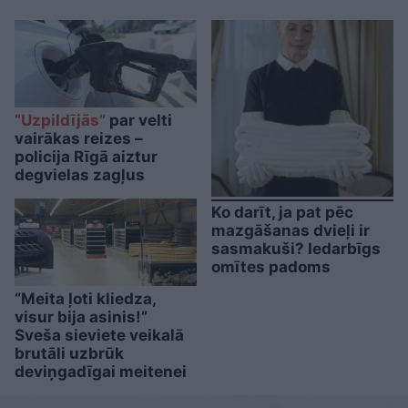
“Uzpildījās”
par velti
vairākas reizes –
policija Rīgā aiztur
degvielas zagļus
Ko darīt, ja pat pēc
mazgāšanas dvieļi ir
sasmakuši? Iedarbīgs
omītes padoms
“Meita ļoti kliedza,
visur bija asinis!”
Sveša sieviete veikalā
brutāli uzbrūk
deviņgadīgai meitenei