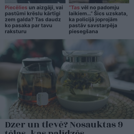
Piecēlies
un aizgāji, vai
“Tas
vēl no padomju
pastūmi krēslu kārtīgi
laikiem…” Šics uzskata,
zem galda? Tas daudz
ka policijā joprojām
ko pasaka par tavu
pastāv savstarpēja
raksturu
piesegšana
Dzer un tievē? Nosauktas 9
tējas, kas palīdzēs