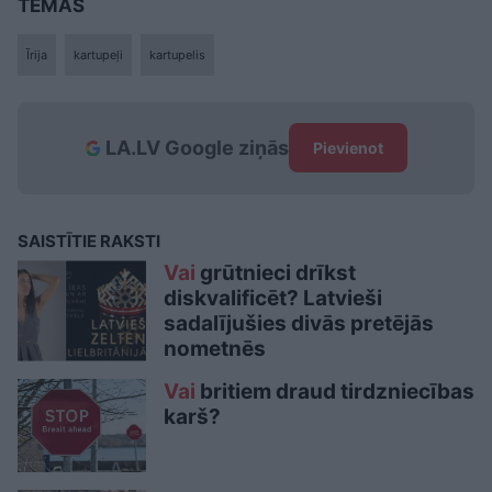
TĒMAS
Īrija
kartupeļi
kartupelis
LA.LV Google ziņās
Pievienot
SAISTĪTIE RAKSTI
Vai
grūtnieci drīkst
diskvalificēt? Latvieši
sadalījušies divās pretējās
nometnēs
Vai
britiem draud tirdzniecības
karš?