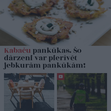
Kabaču
pankūkas. Šo
dārzeni var pierīvēt
jebkurām pankūkām!