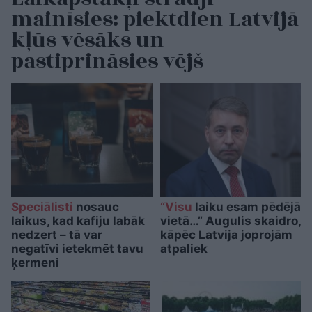
mainīsies: piektdien Latvijā
kļūs vēsāks un
pastiprināsies vējš
Speciālisti
nosauc
“Visu
laiku esam pēdējā
laikus, kad kafiju labāk
vietā…” Augulis skaidro,
nedzert – tā var
kāpēc Latvija joprojām
negatīvi ietekmēt tavu
atpaliek
ķermeni