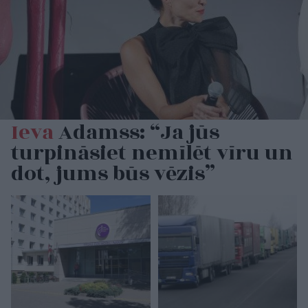
Ieva
Adamss: “Ja jūs
turpināsiet nemīlēt vīru un
dot, jums būs vēzis”