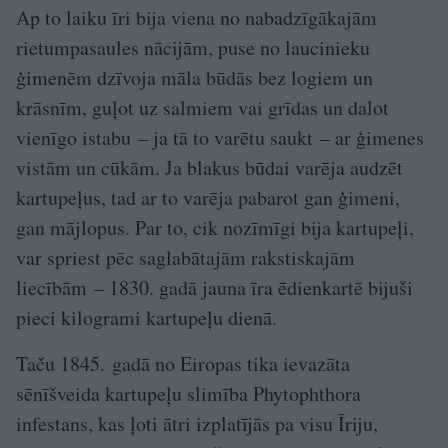
Ap to laiku īri bija viena no nabadzīgākajām
rietumpasaules nācijām, puse no laucinieku
ģimenēm dzīvoja māla būdās bez logiem un
krāsnīm, guļot uz salmiem vai grīdas un dalot
vienīgo istabu – ja tā to varētu saukt – ar ģimenes
vistām un cūkām. Ja blakus būdai varēja audzēt
kartupeļus, tad ar to varēja pabarot gan ģimeni,
gan mājlopus. Par to, cik nozīmīgi bija kartupeļi,
var spriest pēc saglabātajām rakstiskajām
liecībām – 1830. gadā jauna īra ēdienkartē bijuši
pieci kilogrami kartupeļu dienā.
Taču 1845. gadā no Eiropas tika ievazāta
sēnīšveida kartupeļu slimība Phyto­phthora
infestans, kas ļoti ātri izplatījās pa visu Īriju,