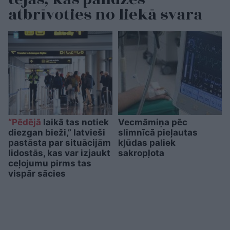
atbrīvoties no liekā svara
“Pēdējā
laikā tas notiek
Vecmāmiņa pēc
diezgan bieži,” latvieši
slimnīcā pieļautas
pastāsta par situācijām
kļūdas paliek
lidostās, kas var izjaukt
sakropļota
ceļojumu pirms tas
vispār sācies