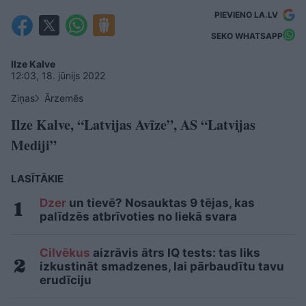
PIEVIENO LA.LV
SEKO WHATSAPP
Ilze Kalve
12:03, 18. jūnijs 2022
Ziņas
Ārzemēs
Ilze Kalve, “Latvijas Avīze”, AS “Latvijas
Mediji”
LASĪTĀKIE
Dzer
un tievē? Nosauktas 9 tējas, kas
palīdzēs atbrīvoties no liekā svara
Cilvēkus
aizrāvis ātrs IQ tests: tas liks
izkustināt smadzenes, lai pārbaudītu tavu
erudīciju