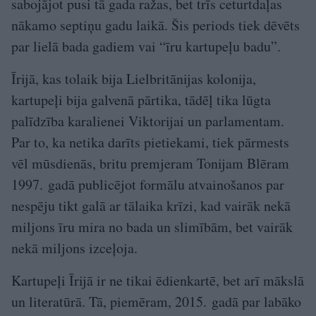
sabojājot pusi tā gada ražas, bet trīs ceturtdaļas
nākamo septiņu gadu laikā. Šis periods tiek dēvēts
par lielā bada gadiem vai “īru kartupeļu badu”.
Īrijā, kas tolaik bija Lielbritānijas kolonija,
kartupeļi bija galvenā pārtika, tādēļ tika lūgta
palīdzība karalienei Viktorijai un parlamentam.
Par to, ka netika darīts pietiekami, tiek pārmests
vēl mūsdienās, britu premjeram Tonijam Blēram
1997. gadā publicējot formālu atvainošanos par
nespēju tikt galā ar tālaika krīzi, kad vairāk nekā
miljons īru mira no bada un slimībām, bet vairāk
nekā miljons izceļoja.
Kartupeļi Īrijā ir ne tikai ēdienkartē, bet arī mākslā
un literatūrā. Tā, piemēram, 2015. gadā par labāko