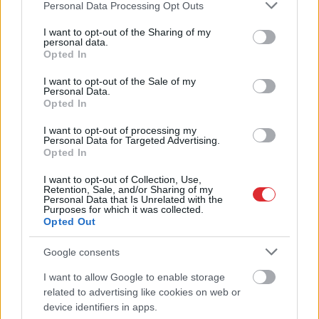
Please note that this website/app uses one or more Google
Personal Data Processing Opt Outs
services and may gather and store information including but
not limited to your visit or usage behaviour. You may click to
I want to opt-out of the Sharing of my
personal data.
grant or deny consent to Google and its third-party tags to
Opted In
use your data for below specified purposes in below Google
consent section.
I want to opt-out of the Sale of my
“Nabaga cilvēki…”
Solīja lētāku
Personal Data.
Neierasts skats Rīgā
dīzeļdegvielu, bet
Opted In
raisa jautājumus
cerētais izpalika: tagad
līdzcilvēkos
atklājies, kas patiesībā
I want to opt-out of processing my
Personal Data for Targeted Advertising.
notika ar cenām
Opted In
I want to opt-out of Collection, Use,
Retention, Sale, and/or Sharing of my
Personal Data that Is Unrelated with the
Purposes for which it was collected.
Opted Out
Google consents
I want to allow Google to enable storage
Atcelt
Ziņot
related to advertising like cookies on web or
device identifiers in apps.