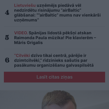
Lietuviešu
uzņēmējs piedāvā vēl
nedzirdētu risinājumu “airBaltic”
glābšanai: “”airBaltic” mums nav vienkārši
uzņēmums”
VIDEO.
Spānijas lidostā pēkšņi atskan
Raimonda Paula mūzika! Pie klavierēm –
Māris Grigalis
“Cilvēki
dzīvo tikai centrā, pārējie ir
dzimtcilvēki,” rīdzinieks sašutis par
pasākumu organizēšanu galvaspilsētā
Lasīt citas ziņas