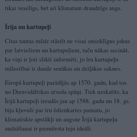
tikai veselīgs, bet arī klimatam draudzīgs augs.
Īrija un kartupeļi
Citas tautas mēdz stāstīt ne visai smieklīgus jokus
par latviešiem un kartupeļiem, taču nākas secināt,
ka viņi ir ļoti slikti informēti, jo īru kartupeļu
mīlestībai ir daudz senākas un dziļākas saknes.
Eiropā kartupeļi parādījās ap 1570. gadu, kad tos
no Dienvidāfrikas atveda spāņi. Tiek uzskatīts, ka
Īrijā kartupeļi ieradās jau ap 1588. gadu un 18. gs.
bija kļuvuši par īru ēdienkartes pamatu, jo
klimatiskie ap­stākļi un augsne Īrijā kartupeļu
audzēšanai ir piemērota teju ideāli.