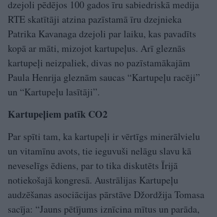
dzejoli pēdējos 100 gados īru sabiedriskā medija
RTE skatītāji atzina pazīstamā īru dzejnieka
Patrika Kavanaga dzejoli par laiku, kas pavadīts
kopā ar māti, mizojot kartupeļus. Arī gleznās
kartupeļi neizpaliek, divas no pazīstamākajām
Paula Henrija gleznām saucas “Kartupeļu racēji”
un “Kartupeļu lasītāji”.
Kartupeļiem patīk CO2
Par spīti tam, ka kartupeļi ir vērtīgs minerālvielu
un vitamīnu avots, tie ieguvuši nelāgu slavu kā
neveselīgs ēdiens, par to tika diskutēts Īrijā
notiekošajā kongresā. Austrālijas Kartupeļu
audzēšanas asociācijas pārstāve Džordžija Tomasa
sacīja: “Jauns pētījums iznīcina mītus un parāda,