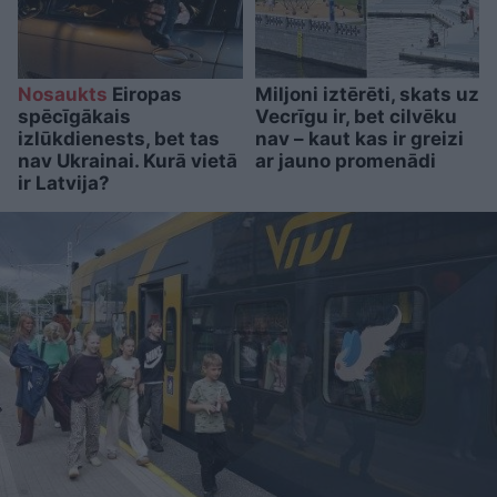
Nosaukts
Eiropas
Miljoni iztērēti, skats uz
spēcīgākais
Vecrīgu ir, bet cilvēku
izlūkdienests, bet tas
nav – kaut kas ir greizi
nav Ukrainai. Kurā vietā
ar jauno promenādi
ir Latvija?