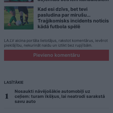
Kad esi dzīvs, bet tevi
pasludina par mirušu…
Traģikomisks incidents noticis
kādā futbola spēlē
LA.LV aicina portāla lietotājus, rakstot komentārus, ievērot
pieklājību, nekurināt naidu un iztikt bez rupjībām.
Pievieno komentāru
LASĪTĀKIE
Nosaukti nāvējošākie automobiļi uz
ceļiem: turam īkšķus, lai neatrodi sarakstā
savu auto