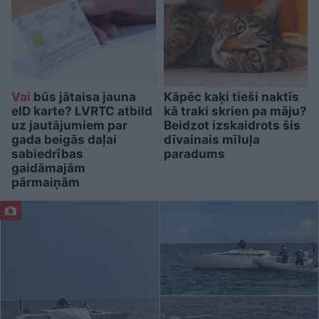
Vai
būs jātaisa jauna
Kāpēc kaķi tieši naktīs
eID karte? LVRTC atbild
kā traki skrien pa māju?
uz jautājumiem par
Beidzot izskaidrots šis
gada beigās daļai
dīvainais mīluļa
sabiedrības
paradums
gaidāmajām
pārmaiņām