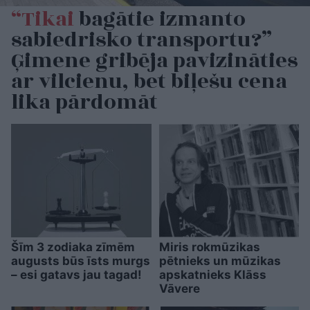
“Tikai
bagātie izmanto
sabiedrisko transportu?”
Ģimene gribēja pavizināties
ar vilcienu, bet biļešu cena
lika pārdomāt
Šīm 3 zodiaka zīmēm
Miris rokmūzikas
augusts būs īsts murgs
pētnieks un mūzikas
– esi gatavs jau tagad!
apskatnieks Klāss
Vāvere