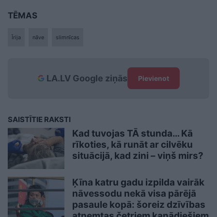
TĒMAS
Īrija
nāve
slimnīcas
LA.LV Google ziņās
Pievienot
SAISTĪTIE RAKSTI
Kad tuvojas TĀ stunda… Kā
rīkoties, kā runāt ar cilvēku
situācijā, kad zini – viņš mirs?
Ķīna katru gadu izpilda vairāk
nāvessodu nekā visa pārējā
pasaule kopā: šoreiz dzīvības
atņemtas četriem kanādiešiem