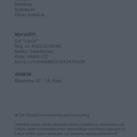
Reklāma
Noteikumi
Ētikas kodekss
REKVIZĪTI
SIA "LA.LV"
Reģ. nr. 40003616846
Banka: Swedbanka
Kods: HABALV22
Konts: LV64HABA0551043479309
ADRESE
Blaumaņa 32 - 1A, Rīga
© SIA "Ekis&Co-Positioning and Consulting"
Jebkāda veida satura pārpublicēšana, kopēšana, izplatīšana vai
citāda veida izmantošana bez iepriekšējas rakstiskas atļaujas no
LA.LV redakcijas ir aizliegta. Lai saņemtu atļauju pārpublicēt