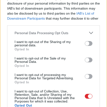
disclosure of your personal information by third parties on the
IAB’s list of downstream participants. This information may
Degvielas
cenas var
Kā
duncis mugurā!
also be disclosed by us to third parties on the
IAB’s List of
nekristies vēl ilgi…
Bagātā Krievijas
Downstream Participants
that may further disclose it to other
Ekonomikas ministrijā
kaimiņvalsts praktiski
third parties.
pastāsta, kāds ir
atteikusies no Krievijas
tālākais rīcības plāns
naftas iepirkšanas
Please note that this website/app uses one or more Google
Personal Data Processing Opt Outs
services and may gather and store information including but
not limited to your visit or usage behaviour. You may click to
I want to opt-out of the Sharing of my
personal data.
grant or deny consent to Google and its third-party tags to
Opted In
use your data for below specified purposes in below Google
consent section.
I want to opt-out of the Sale of my
Personal Data.
Opted In
I want to opt-out of processing my
Personal Data for Targeted Advertising.
Opted In
I want to opt-out of Collection, Use,
Retention, Sale, and/or Sharing of my
Personal Data that Is Unrelated with the
Purposes for which it was collected.
FOTO. “Vai tas ir normāli?”
Opted Out