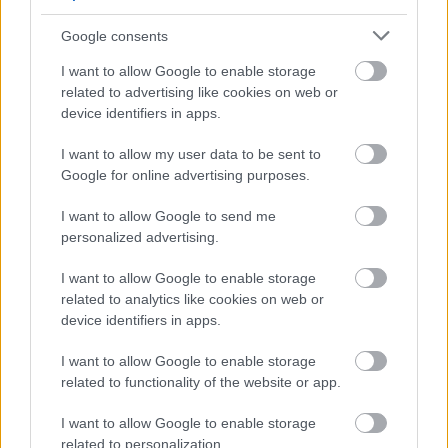
Guntars veikalā nopērk
Google consents
tomātu, taču, pārgriežot to
uz pusēm, viņu sagaida
I want to allow Google to enable storage
Atcelt
Ziņot
related to advertising like cookies on web or
pārsteigums
device identifiers in apps.
I want to allow my user data to be sent to
Google for online advertising purposes.
I want to allow Google to send me
personalized advertising.
I want to allow Google to enable storage
related to analytics like cookies on web or
device identifiers in apps.
Šodien
laikapstākļi
Gribi
atbrīvoties no 5 kg
neliks vilties! Gaiss
liekā svara? Tad
I want to allow Google to enable storage
iesils līdz +25 grādiem
brokastis ir jāēd šajā
related to functionality of the website or app.
laikā!
I want to allow Google to enable storage
related to personalization.