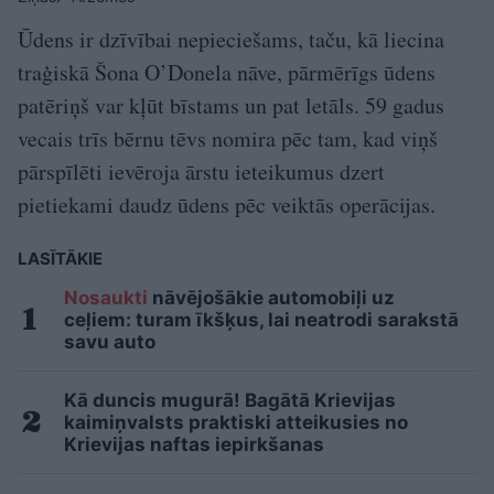
Ūdens ir dzīvībai nepieciešams, taču, kā liecina
traģiskā Šona O’Donela nāve, pārmērīgs ūdens
patēriņš var kļūt bīstams un pat letāls. 59 gadus
vecais trīs bērnu tēvs nomira pēc tam, kad viņš
pārspīlēti ievēroja ārstu ieteikumus dzert
pietiekami daudz ūdens pēc veiktās operācijas.
LASĪTĀKIE
Nosaukti
nāvējošākie automobiļi uz
ceļiem: turam īkšķus, lai neatrodi sarakstā
savu auto
Kā duncis mugurā! Bagātā Krievijas
kaimiņvalsts praktiski atteikusies no
Krievijas naftas iepirkšanas