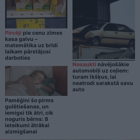
Pircēji
pie cenu zīmes
kasa galvu –
matemātika uz brīdi
laikam pārstājusi
darboties
Nosaukti
nāvējošākie
automobiļi uz ceļiem:
turam īkšķus, lai
neatrodi sarakstā savu
auto
Pamēģini šo pirms
gulētiešanas, un
iemigsi tik ātri, cik
noguris bērns: 8
ieteikumi ātrākai
aizmigšanai