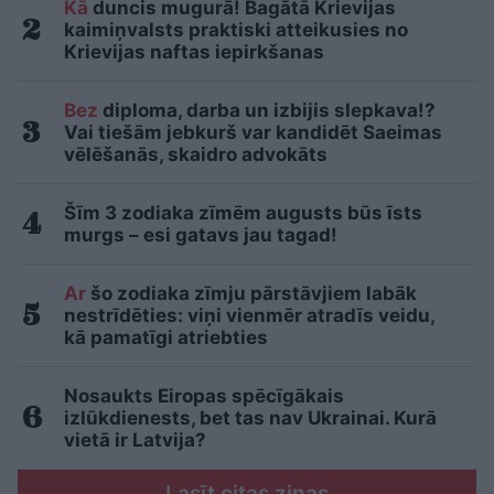
Kā
duncis mugurā! Bagātā Krievijas
kaimiņvalsts praktiski atteikusies no
Krievijas naftas iepirkšanas
Bez
diploma, darba un izbijis slepkava!?
Vai tiešām jebkurš var kandidēt Saeimas
vēlēšanās, skaidro advokāts
Šīm 3 zodiaka zīmēm augusts būs īsts
murgs – esi gatavs jau tagad!
Ar
šo zodiaka zīmju pārstāvjiem labāk
nestrīdēties: viņi vienmēr atradīs veidu,
kā pamatīgi atriebties
Nosaukts Eiropas spēcīgākais
izlūkdienests, bet tas nav Ukrainai. Kurā
vietā ir Latvija?
Lasīt citas ziņas