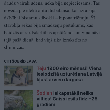
daudz vairāk ūdens, nekā bija nepieciešams. Tas
noveda pie elektrolītu disbalansa, kas izraisīja
dzīvībai bīstamu stāvokli – hiponatriēmiju. Šī
stāvokļa sekas bija smadzeņu pietūkums, kas
beidzās ar sirdsdarbības apstāšanos un viņa nāvi
tajā pašā dienā, kad viņš tika izrakstīts no
slimnīcas.
CITI ŠOBRĪD LASA
Teju
1900 eiro mēnesī! Viena
ieslodzītā uzturēšana Latvijā
kļūst arvien dārgāka
Šodien
laikapstākļi neliks
vilties! Gaiss iesils līdz +25
grādiem