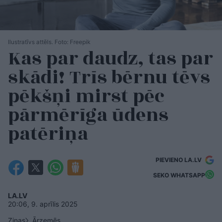
Ilustratīvs attēls. Foto: Freepik
Kas par daudz, tas par
skādi! Trīs bērnu tēvs
pēkšņi mirst pēc
pārmērīga ūdens
patēriņa
PIEVIENO LA.LV
SEKO WHATSAPP
LA.LV
20:06, 9. aprīlis 2025
Ziņas
Ārzemēs