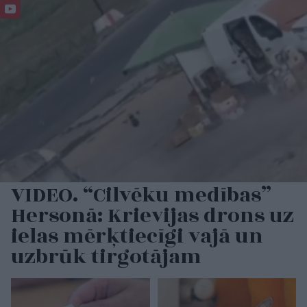
VIDEO. “Cilvēku medības”
Hersonā: Krievijas drons uz
ielas mērķtiecīgi vajā un
uzbrūk tirgotājam