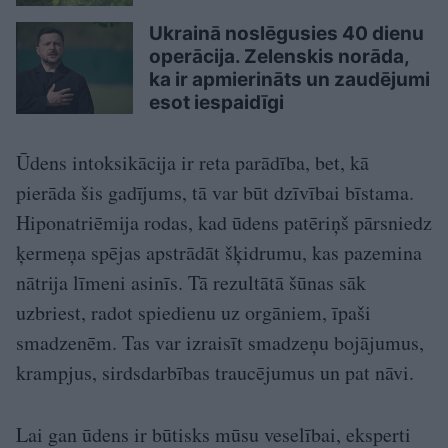
Ukrainā noslēgusies 40 dienu
operācija. Zelenskis norāda,
ka ir apmierināts un zaudējumi
esot iespaidīgi
Ūdens intoksikācija ir reta parādība, bet, kā
pierāda šis gadījums, tā var būt dzīvībai bīstama.
Hiponatriēmija rodas, kad ūdens patēriņš pārsniedz
ķermeņa spējas apstrādāt šķidrumu, kas pazemina
nātrija līmeni asinīs. Tā rezultātā šūnas sāk
uzbriest, radot spiedienu uz orgāniem, īpaši
smadzenēm. Tas var izraisīt smadzeņu bojājumus,
krampjus, sirdsdarbības traucējumus un pat nāvi.
Lai gan ūdens ir būtisks mūsu veselībai, eksperti