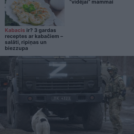
“vidējai” mammai
Kabacis
ir? 3 gardas
receptes ar kabačiem –
salāti, ripiņas un
biezzupa