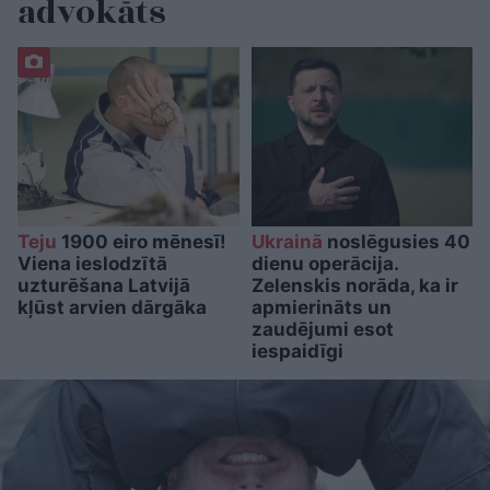
advokāts
Teju
1900 eiro mēnesī!
Ukrainā
noslēgusies 40
Viena ieslodzītā
dienu operācija.
uzturēšana Latvijā
Zelenskis norāda, ka ir
kļūst arvien dārgāka
apmierināts un
zaudējumi esot
iespaidīgi