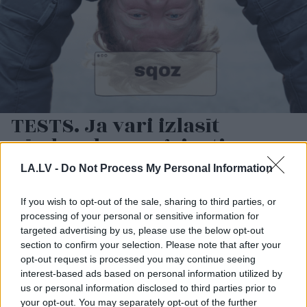
TESTS. Ja vari izlasīt
vārdus, kas apgriezti
augšpēdus, ar tevi
LA.LV -
Do Not Process My Personal Information
pagaidām viss ir kārtībā
If you wish to opt-out of the sale, sharing to third parties, or
processing of your personal or sensitive information for
targeted advertising by us, please use the below opt-out
section to confirm your selection. Please note that after your
opt-out request is processed you may continue seeing
interest-based ads based on personal information utilized by
us or personal information disclosed to third parties prior to
your opt-out. You may separately opt-out of the further