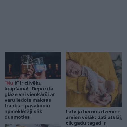
“Nu
šī ir cilvēku
krāpšana!” Depozīta
glāze vai vienkārši ar
varu iedots maksas
trauks – pasākumu
apmeklētāji sāk
Latvijā bērnus dzemdē
dusmoties
arvien vēlāk: dati atklāj,
cik gadu tagad ir