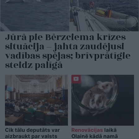
Jūrā pie Bērzciema krīzes
situācija – jahta zaudējusi
vadības spējas; brīvprātīgie
steidz palīgā
Cik tālu deputāts var
Renovācijas
laikā
aizbraukt par valsts
Olainē kādā namā