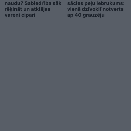
naudu? Sabiedrība sāk
sācies peļu iebrukums:
rēķināt un atklājas
vienā dzīvoklī notverts
vareni cipari
ap 40 grauzēju