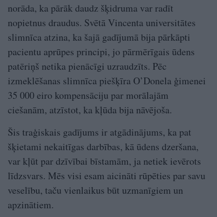
norāda, ka pārāk daudz šķidruma var radīt
nopietnus draudus. Svētā Vincenta universitātes
slimnīca atzina, ka šajā gadījumā bija pārkāpti
pacientu aprūpes principi, jo pārmērīgais ūdens
patēriņš netika pienācīgi uzraudzīts. Pēc
izmeklēšanas slimnīca piešķīra O’Donela ģimenei
35 000 eiro kompensāciju par morālajām
ciešanām, atzīstot, ka kļūda bija nāvējoša.
Šis traģiskais gadījums ir atgādinājums, ka pat
šķietami nekaitīgas darbības, kā ūdens dzeršana,
var kļūt par dzīvībai bīstamām, ja netiek ievērots
līdzsvars. Mēs visi esam aicināti rūpēties par savu
veselību, taču vienlaikus būt uzmanīgiem un
apzinātiem.