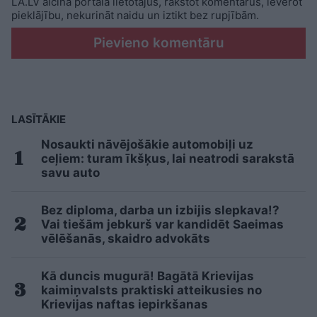
LA.LV aicina portāla lietotājus, rakstot komentārus, ievērot
pieklājību, nekurināt naidu un iztikt bez rupjībām.
Pievieno komentāru
LASĪTĀKIE
Nosaukti nāvējošākie automobiļi uz
ceļiem: turam īkšķus, lai neatrodi sarakstā
savu auto
Bez diploma, darba un izbijis slepkava!?
Vai tiešām jebkurš var kandidēt Saeimas
vēlēšanās, skaidro advokāts
Kā duncis mugurā! Bagātā Krievijas
kaimiņvalsts praktiski atteikusies no
Krievijas naftas iepirkšanas