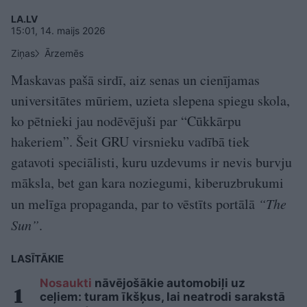
LA.LV
15:01, 14. maijs 2026
Ziņas
Ārzemēs
Maskavas pašā sirdī, aiz senas un cienījamas
universitātes mūriem, uzieta slepena spiegu skola,
ko pētnieki jau nodēvējuši par “Cūkkārpu
hakeriem”. Šeit GRU virsnieku vadībā tiek
gatavoti speciālisti, kuru uzdevums ir nevis burvju
māksla, bet gan kara noziegumi, kiberuzbrukumi
un melīga propaganda, par to vēstīts portālā
“The
Sun”
.
LASĪTĀKIE
Nosaukti
nāvējošākie automobiļi uz
ceļiem: turam īkšķus, lai neatrodi sarakstā