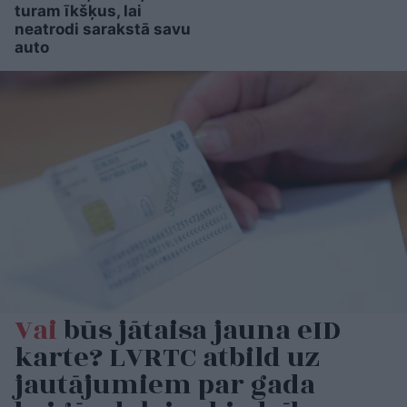
turam īkšķus, lai
neatrodi sarakstā savu
auto
Vai
būs jātaisa jauna eID
karte? LVRTC atbild uz
jautājumiem par gada