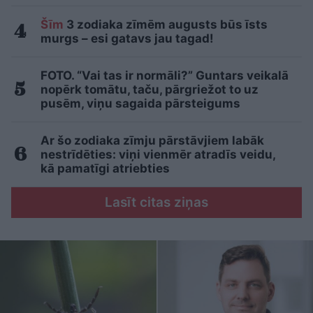
Šīm
3 zodiaka zīmēm augusts būs īsts
murgs – esi gatavs jau tagad!
FOTO. “Vai tas ir normāli?” Guntars veikalā
nopērk tomātu, taču, pārgriežot to uz
pusēm, viņu sagaida pārsteigums
Ar šo zodiaka zīmju pārstāvjiem labāk
nestrīdēties: viņi vienmēr atradīs veidu,
kā pamatīgi atriebties
Lasīt citas ziņas