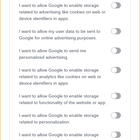
kandidēt Saeimas
taču, pārgriežot to uz
I want to allow Google to enable storage
Atcelt
Ziņot
vēlēšanās, skaidro
pusēm, viņu sagaida
related to advertising like cookies on web or
advokāts
pārsteigums
device identifiers in apps.
I want to allow my user data to be sent to
Google for online advertising purposes.
I want to allow Google to send me
personalized advertising.
I want to allow Google to enable storage
related to analytics like cookies on web or
device identifiers in apps.
I want to allow Google to enable storage
related to functionality of the website or app.
Viņu skatiens “izurbjas”
I want to allow Google to enable storage
citiem cauri: 3 datumi,
related to personalization.
kuros dzimušos mēdz
I want to allow Google to enable storage