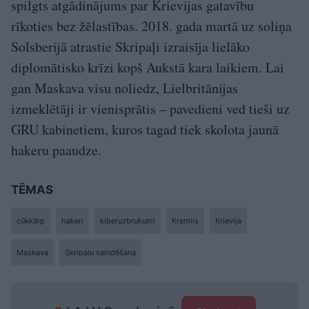
spilgts atgādinājums par Krievijas gatavību
rīkoties bez žēlastības. 2018. gada martā uz soliņa
Solsberijā atrastie Skripaļi izraisīja lielāko
diplomātisko krīzi kopš Aukstā kara laikiem. Lai
gan Maskava visu noliedz, Lielbritānijas
izmeklētāji ir vienisprātis – pavedieni ved tieši uz
GRU kabinetiem, kuros tagad tiek skolota jaunā
hakeru paaudze.
TĒMAS
cūkkārp
hakeri
kiberuzbrukumi
Kremlis
Krievija
Maskava
Skripaļu saindēšana