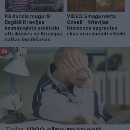
Kā duncis mugurā!
VIDEO. Smaga nakts
Bagātā Krievijas
Odesā – Krievijas
kaimiņvalsts praktiski
triecienos sagrautas
atteikusies no Krievijas
ēkas un ievainoti cilvēki
naftas iepirkšanas