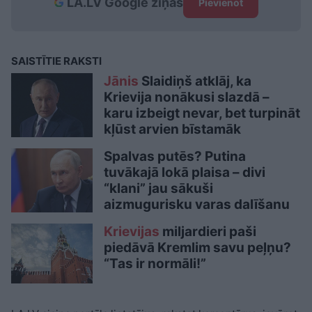
LA.LV Google ziņās
Pievienot
SAISTĪTIE RAKSTI
Jānis
Slaidiņš atklāj, ka
Krievija nonākusi slazdā –
karu izbeigt nevar, bet turpināt
kļūst arvien bīstamāk
Spalvas putēs? Putina
tuvākajā lokā plaisa – divi
“klani” jau sākuši
aizmugurisku varas dalīšanu
Krievijas
miljardieri paši
piedāvā Kremlim savu peļņu?
“Tas ir normāli!”