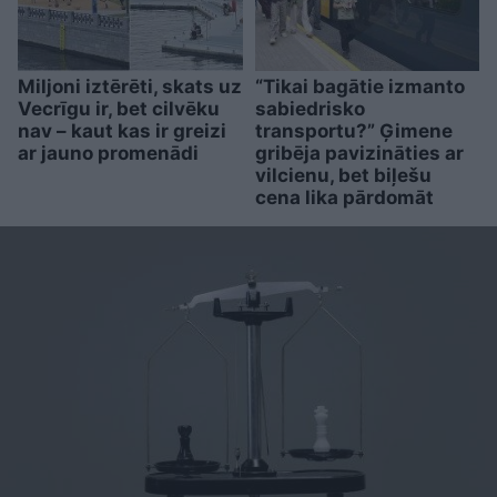
Miljoni iztērēti, skats uz
“Tikai bagātie izmanto
Vecrīgu ir, bet cilvēku
sabiedrisko
nav – kaut kas ir greizi
transportu?” Ģimene
ar jauno promenādi
gribēja pavizināties ar
vilcienu, bet biļešu
cena lika pārdomāt