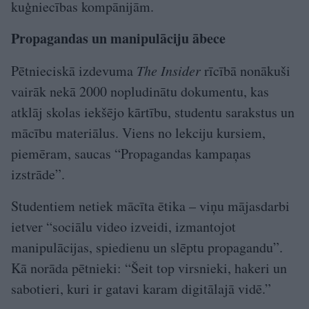
kuģniecības kompānijām.
Propagandas un manipulāciju ābece
Pētnieciskā izdevuma
The Insider
rīcībā nonākuši
vairāk nekā 2000 nopludinātu dokumentu, kas
atklāj skolas iekšējo kārtību, studentu sarakstus un
mācību materiālus. Viens no lekciju kursiem,
piemēram, saucas “Propagandas kampaņas
izstrāde”.
Studentiem netiek mācīta ētika – viņu mājasdarbi
ietver “sociālu video izveidi, izmantojot
manipulācijas, spiedienu un slēptu propagandu”.
Kā norāda pētnieki: “Šeit top virsnieki, hakeri un
sabotieri, kuri ir gatavi karam digitālajā vidē.”