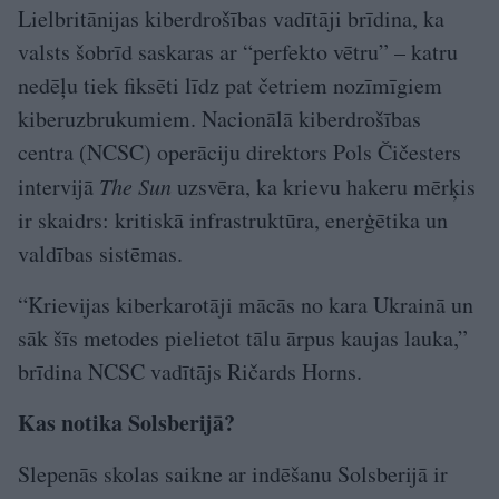
Lielbritānijas kiberdrošības vadītāji brīdina, ka
valsts šobrīd saskaras ar “perfekto vētru” – katru
nedēļu tiek fiksēti līdz pat četriem nozīmīgiem
kiberuzbrukumiem. Nacionālā kiberdrošības
centra (NCSC) operāciju direktors Pols Čičesters
intervijā
The Sun
uzsvēra, ka krievu hakeru mērķis
ir skaidrs: kritiskā infrastruktūra, enerģētika un
valdības sistēmas.
“Krievijas kiberkarotāji mācās no kara Ukrainā un
sāk šīs metodes pielietot tālu ārpus kaujas lauka,”
brīdina NCSC vadītājs Ričards Horns.
Kas notika Solsberijā?
Slepenās skolas saikne ar indēšanu Solsberijā ir