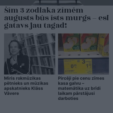
Šīm 3 zodiaka zīmēm
augusts būs īsts murgs – esi
gatavs jau tagad!
Miris rokmūzikas
Pircēji pie cenu zīmes
pētnieks un mūzikas
kasa galvu –
apskatnieks Klāss
matemātika uz brīdi
Vāvere
laikam pārstājusi
darboties