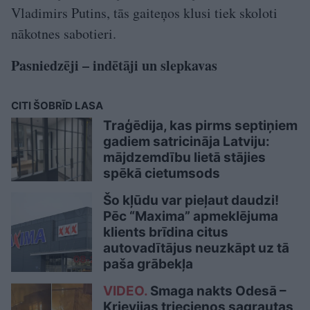
Vladimirs Putins, tās gaiteņos klusi tiek skoloti
nākotnes sabotieri.
Pasniedzēji – indētāji un slepkavas
CITI ŠOBRĪD LASA
Traģēdija, kas pirms septiņiem
gadiem satricināja Latviju:
mājdzemdību lietā stājies
spēkā cietumsods
Šo kļūdu var pieļaut daudzi!
Pēc “Maxima” apmeklējuma
klients brīdina citus
autovadītājus neuzkāpt uz tā
paša grābekļa
VIDEO.
Smaga nakts Odesā –
Krievijas triecienos sagrautas