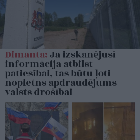
Dimanta:
Ja izskanējusī
informācija atbilst
patiesībai, tas būtu ļoti
nopietns apdraudējums
valsts drošībai