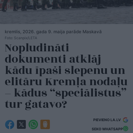
kremlis, 2026. gada 9. maija parāde Maskavā
Foto: Scanpix/LETA
Nopludināti
dokumenti atklāj
kādu īpaši slepenu un
elitāru Kremļa nodaļu
– kādus “speciālistus”
tur gatavo?
PIEVIENO LA.LV
SEKO WHATSAPP