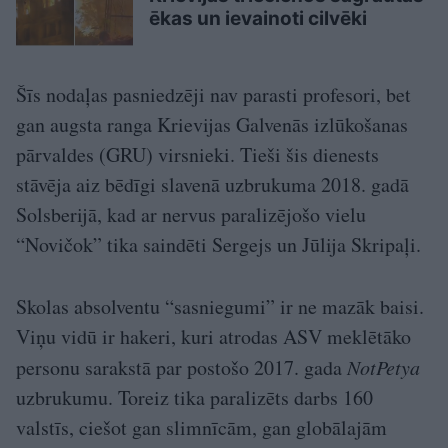
ēkas un ievainoti cilvēki
Šīs nodaļas pasniedzēji nav parasti profesori, bet
gan augsta ranga Krievijas Galvenās izlūkošanas
pārvaldes (GRU) virsnieki. Tieši šis dienests
stāvēja aiz bēdīgi slavenā uzbrukuma 2018. gadā
Solsberijā, kad ar nervus paralizējošo vielu
“Novičok” tika saindēti Sergejs un Jūlija Skripaļi.
Skolas absolventu “sasniegumi” ir ne mazāk baisi.
Viņu vidū ir hakeri, kuri atrodas ASV meklētāko
personu sarakstā par postošo 2017. gada
NotPetya
uzbrukumu. Toreiz tika paralizēts darbs 160
valstīs, ciešot gan slimnīcām, gan globālajām