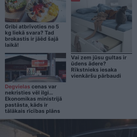
Gribi atbrīvoties no 5
kg liekā svara? Tad
brokastis ir jāēd šajā
laikā!
Vai zem jūsu gultas ir
ūdens ādere?
Rīkstnieks iesaka
vienkāršu pārbaudi
Degvielas
cenas var
nekristies vēl ilgi…
Ekonomikas ministrijā
pastāsta, kāds ir
tālākais rīcības plāns