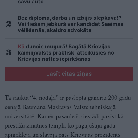
savu auto
Bez diploma, darba un izbijis slepkava!?
Vai tiešām jebkurš var kandidēt Saeimas
vēlēšanās, skaidro advokāts
Kā
duncis mugurā! Bagātā Krievijas
kaimiņvalsts praktiski atteikusies no
Krievijas naftas iepirkšanas
Lasīt citas ziņas
Tā sauktā “4. nodaļa” ir paslēpta gandrīz 200 gadu
senajā Baumana Maskavas Valsts tehniskajā
universitātē. Kamēr pasaule šo iestādi pazīst kā
prestižu zinātnes templi, ko pagājušajā gadā
apmeklēja un slavēja pats Krievijas prezidents