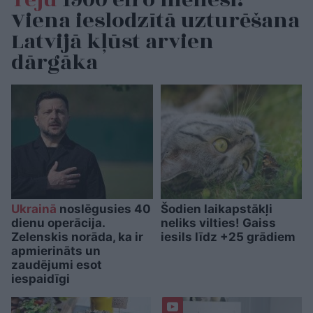
Teju
1900 eiro mēnesī!
Viena ieslodzītā uzturēšana
Latvijā kļūst arvien
dārgāka
Ukrainā
noslēgusies 40
Šodien laikapstākļi
dienu operācija.
neliks vilties! Gaiss
Zelenskis norāda, ka ir
iesils līdz +25 grādiem
apmierināts un
zaudējumi esot
iespaidīgi