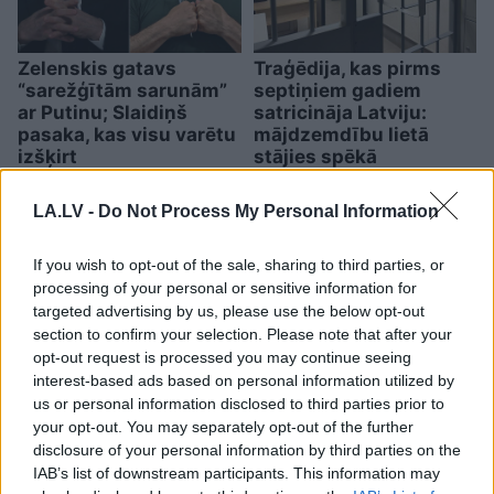
Zelenskis gatavs
Traģēdija, kas pirms
“sarežģītām sarunām”
septiņiem gadiem
ar Putinu; Slaidiņš
satricināja Latviju:
pasaka, kas visu varētu
mājdzemdību lietā
izšķirt
stājies spēkā
cietumsods
LA.LV -
Do Not Process My Personal Information
If you wish to opt-out of the sale, sharing to third parties, or
processing of your personal or sensitive information for
targeted advertising by us, please use the below opt-out
section to confirm your selection. Please note that after your
opt-out request is processed you may continue seeing
interest-based ads based on personal information utilized by
us or personal information disclosed to third parties prior to
your opt-out. You may separately opt-out of the further
disclosure of your personal information by third parties on the
IAB’s list of downstream participants. This information may