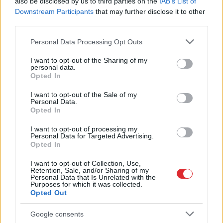
also be disclosed by us to third parties on the
IAB’s List of
Šo kļūdu var pieļaut daudzi!
Downstream Participants
that may further disclose it to other
Pēc “Maxima”
third parties.
apmeklējuma klients
Please note that this website/app uses one or more Google
Personal Data Processing Opt Outs
services and may gather and store information including but
brīdina citus autovadītājus
not limited to your visit or usage behaviour. You may click to
I want to opt-out of the Sharing of my
neuzkāpt uz tā paša
personal data.
grant or deny consent to Google and its third-party tags to
Opted In
grābekļa
use your data for below specified purposes in below Google
consent section.
I want to opt-out of the Sale of my
Personal Data.
Opted In
I want to opt-out of processing my
Personal Data for Targeted Advertising.
Opted In
I want to opt-out of Collection, Use,
Retention, Sale, and/or Sharing of my
Personal Data that Is Unrelated with the
Purposes for which it was collected.
Opted Out
Bez
diploma, darba un
FOTO. “Vai tas ir
izbijis slepkava!? Vai
normāli?” Guntars
Google consents
tiešām jebkurš var
veikalā nopērk tomātu,