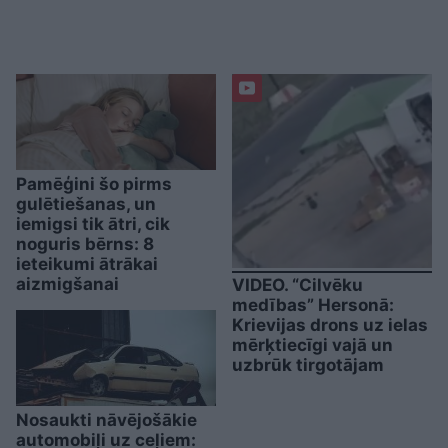
Pamēģini šo pirms
gulētiešanas, un
iemigsi tik ātri, cik
noguris bērns: 8
ieteikumi ātrākai
aizmigšanai
VIDEO. “Cilvēku
medības” Hersonā:
Krievijas drons uz ielas
mērķtiecīgi vajā un
uzbrūk tirgotājam
Nosaukti nāvējošākie
automobiļi uz ceļiem: