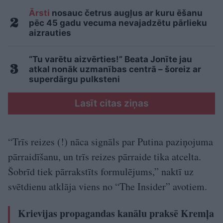
Ārsti
nosauc četrus augļus ar kuru ēšanu
pēc 45 gadu vecuma nevajadzētu pārlieku
aizrauties
“Tu varētu aizvērties!” Beata Jonīte jau
atkal nonāk uzmanības centrā – šoreiz ar
superdārgu pulksteni
Lasīt citas ziņas
“Trīs reizes (!) nāca signāls par Putina paziņojuma
pārraidīšanu, un trīs reizes pārraide tika atcelta.
Šobrīd tiek pārrakstīts formulējums,” naktī uz
svētdienu atklāja viens no “The Insider” avotiem.
Krievijas propagandas kanālu praksē Kremļa