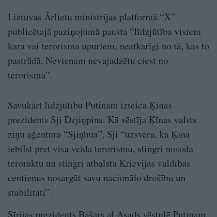
Lietuvas Ārlietu ministrijas platformā “X”
publicētajā paziņojumā pausta “līdzjūtība visiem
kara vai terorisma upuriem, neatkarīgi no tā, kas to
pastrādā. Nevienam nevajadzētu ciest no
terorisma”.
Savukārt līdzjūtību Putinam izteica Ķīnas
prezidents Sji Dzjiņpins. Kā vēstīja Ķīnas valsts
ziņu aģentūra “Sjiņhua”, Sji “uzsvēra, ka Ķīna
iebilst pret visa veida terorismu, stingri nosoda
teroraktu un stingri atbalsta Krievijas valdības
centienus nosargāt savu nacionālo drošību un
stabilitāti”.
Sīrijas prezidents Bašars al Asads vēstulē Putinam