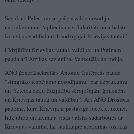
Savukārt Palestīniešu pašpārvalde nosodīja
uzbrukumu un “apliecināja solidaritāti un atbalstu
Krievijas vadībai un draudzīgajai Krievijas tautai”.
Līdzjūtību Krievijas tautai, valdībai un Putinam
pauda arī Āfrikas savienība, Venecuēla un Indija.
ANO ģenerālsekretārs Antoniu Gutērrešs pauda
“stingrāko iespējamo nosodījumu” par uzbrukumu
un “izteica dziļu līdzjūtību sērojošajām ģimenēm
un Krievijas tautai un valdībai”. Arī ANO Drošības
padome, kurā Krievija ir pastāvīgā locekle, izteica
līdzjūtību un aicināja visas valstis sadarboties ar
Krievijas valdību, lai sauktu pie atbildības tos, kas