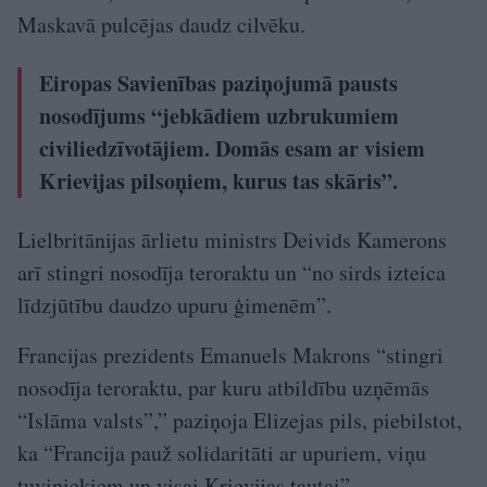
Maskavā pulcējas daudz cilvēku.
Eiropas Savienības paziņojumā pausts
nosodījums “jebkādiem uzbrukumiem
civiliedzīvotājiem. Domās esam ar visiem
Krievijas pilsoņiem, kurus tas skāris”.
Lielbritānijas ārlietu ministrs Deivids Kamerons
arī stingri nosodīja teroraktu un “no sirds izteica
līdzjūtību daudzo upuru ģimenēm”.
Francijas prezidents Emanuels Makrons “stingri
nosodīja teroraktu, par kuru atbildību uzņēmās
“Islāma valsts”,” paziņoja Elizejas pils, piebilstot,
ka “Francija pauž solidaritāti ar upuriem, viņu
tuviniekiem un visai Krievijas tautai”.