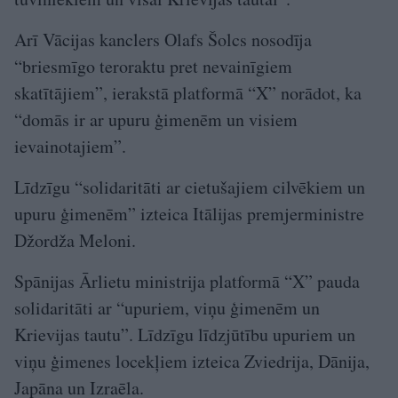
Arī Vācijas kanclers Olafs Šolcs nosodīja
“briesmīgo teroraktu pret nevainīgiem
skatītājiem”, ierakstā platformā “X” norādot, ka
“domās ir ar upuru ģimenēm un visiem
ievainotajiem”.
Līdzīgu “solidaritāti ar cietušajiem cilvēkiem un
upuru ģimenēm” izteica Itālijas premjerministre
Džordža Meloni.
Spānijas Ārlietu ministrija platformā “X” pauda
solidaritāti ar “upuriem, viņu ģimenēm un
Krievijas tautu”. Līdzīgu līdzjūtību upuriem un
viņu ģimenes locekļiem izteica Zviedrija, Dānija,
Japāna un Izraēla.