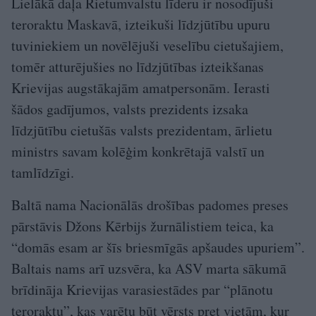
Lielākā daļa Rietumvalstu līderu ir nosodījuši
teroraktu Maskavā, izteikuši līdzjūtību upuru
tuviniekiem un novēlējuši veselību cietušajiem,
tomēr atturējušies no līdzjūtības izteikšanas
Krievijas augstākajām amatpersonām. Ierasti
šādos gadījumos, valsts prezidents izsaka
līdzjūtību cietušās valsts prezidentam, ārlietu
ministrs savam kolēģim konkrētajā valstī un
tamlīdzīgi.
Baltā nama Nacionālās drošības padomes preses
pārstāvis Džons Kērbijs žurnālistiem teica, ka
“domās esam ar šīs briesmīgās apšaudes upuriem”.
Baltais nams arī uzsvēra, ka ASV marta sākumā
brīdināja Krievijas varasiestādes par “plānotu
teroraktu”, kas varētu būt vērsts pret vietām, kur