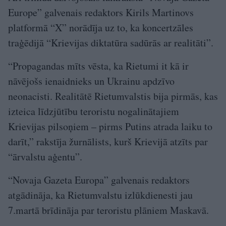
Europe” galvenais redaktors Kirils Martinovs
platformā “X” norādīja uz to, ka koncertzāles
traģēdijā “Krievijas diktatūra sadūrās ar realitāti”.
“Propagandas mīts vēsta, ka Rietumi it kā ir
nāvējošs ienaidnieks un Ukrainu apdzīvo
neonacisti. Realitātē Rietumvalstis bija pirmās, kas
izteica līdzjūtību teroristu nogalinātajiem
Krievijas pilsoņiem – pirms Putins atrada laiku to
darīt,” rakstīja žurnālists, kurš Krievijā atzīts par
“ārvalstu aģentu”.
“Novaja Gazeta Europa” galvenais redaktors
atgādināja, ka Rietumvalstu izlūkdienesti jau
7.martā brīdināja par teroristu plāniem Maskavā.