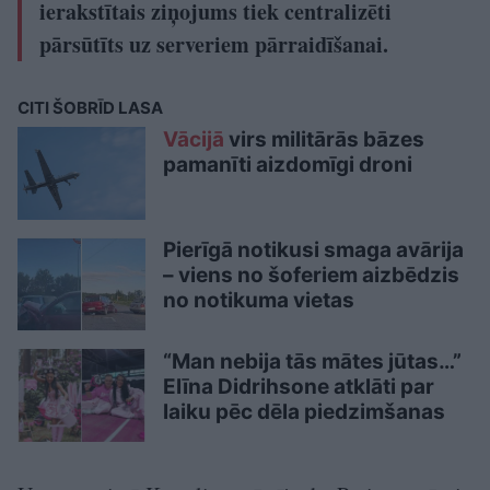
ierakstītais ziņojums tiek centralizēti
pārsūtīts uz serveriem pārraidīšanai.
CITI ŠOBRĪD LASA
Vācijā
virs militārās bāzes
pamanīti aizdomīgi droni
Pierīgā notikusi smaga avārija
– viens no šoferiem aizbēdzis
no notikuma vietas
“Man nebija tās mātes jūtas…”
Elīna Didrihsone atklāti par
laiku pēc dēla piedzimšanas