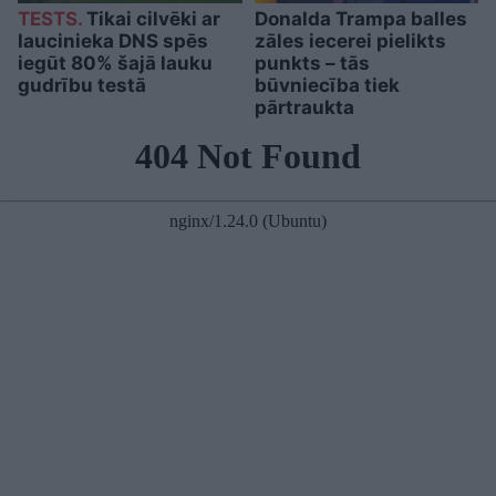
TESTS.
Tikai cilvēki ar
Donalda Trampa balles
laucinieka DNS spēs
zāles iecerei pielikts
iegūt 80% šajā lauku
punkts – tās
gudrību testā
būvniecība tiek
pārtraukta