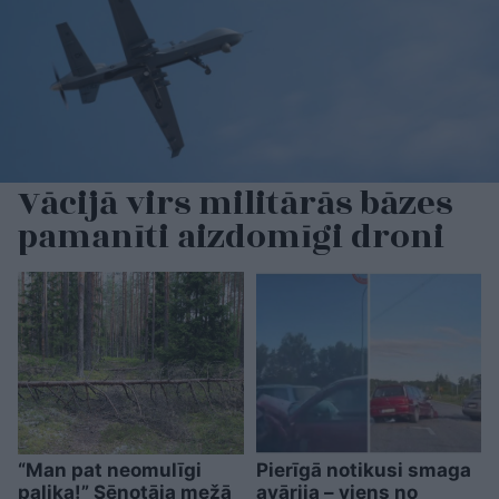
Vācijā virs militārās bāzes
pamanīti aizdomīgi droni
“Man pat neomulīgi
Pierīgā notikusi smaga
palika!” Sēņotāja mežā
avārija – viens no