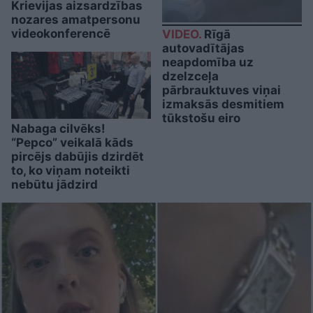
Krievijas aizsardzības
nozares amatpersonu
videokonferencē
VIDEO.
Rīgā
autovadītājas
neapdomība uz
dzelzceļa
pārbrauktuves viņai
izmaksās desmitiem
tūkstošu eiro
Nabaga cilvēks!
“Pepco” veikalā kāds
pircējs dabūjis dzirdēt
to, ko viņam noteikti
nebūtu jādzird