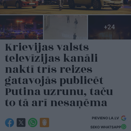
Krievijas valsts
televīzijas kanāli
naktī trīs reizes
gatavojās publicēt
Putina uzrunu, taču
to tā arī nesaņēma
PIEVIENO LA.LV
SEKO WHATSAPP