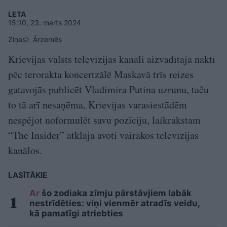
LETA
15:10, 23. marts 2024
Ziņas
Ārzemēs
Krievijas valsts televīzijas kanāli aizvadītajā naktī
pēc terorakta koncertzālē Maskavā trīs reizes
gatavojās publicēt Vladimira Putina uzrunu, taču
to tā arī nesaņēma, Krievijas varasiestādēm
nespējot noformulēt savu pozīciju, laikrakstam
“The Insider” atklāja avoti vairākos televīzijas
kanālos.
LASĪTĀKIE
Ar
šo zodiaka zīmju pārstāvjiem labāk
nestrīdēties: viņi vienmēr atradīs veidu,
kā pamatīgi atriebties