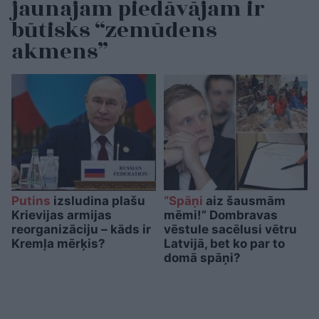
jaunajam piedāvājam ir
būtisks “zemūdens
akmens”
Putins
izsludina plašu
“Spāņi
aiz šausmām
Krievijas armijas
mēmi!” Dombravas
reorganizāciju – kāds ir
vēstule sacēlusi vētru
Kremļa mērķis?
Latvijā, bet ko par to
domā spāņi?