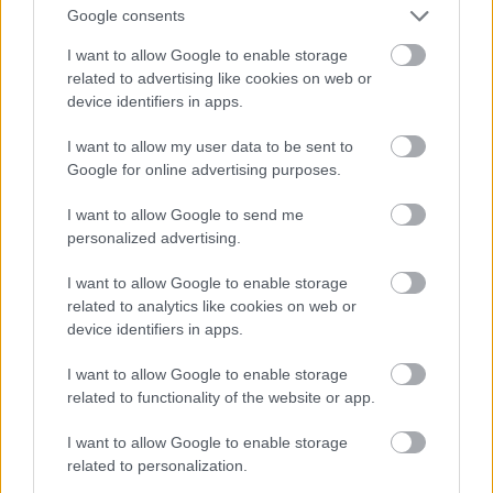
pieklājību, nekurināt naidu un iztikt bez rupjībām.
Google consents
Skatīt komentārus (17)
I want to allow Google to enable storage
Atcelt
Ziņot
related to advertising like cookies on web or
device identifiers in apps.
I want to allow my user data to be sent to
LASĪTĀKIE
Google for online advertising purposes.
Ar
šo zodiaka zīmju pārstāvjiem labāk
I want to allow Google to send me
nestrīdēties: viņi vienmēr atradīs veidu,
personalized advertising.
kā pamatīgi atriebties
I want to allow Google to enable storage
Ārsti
nosauc četrus augļus ar kuru ēšanu
related to analytics like cookies on web or
pēc 45 gadu vecuma nevajadzētu pārlieku
device identifiers in apps.
aizrauties
I want to allow Google to enable storage
related to functionality of the website or app.
“Tu varētu aizvērties!” Beata Jonīte jau
atkal nonāk uzmanības centrā – šoreiz ar
I want to allow Google to enable storage
superdārgu pulksteni
related to personalization.