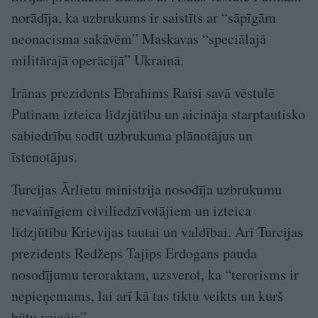
norādīja, ka uzbrukums ir saistīts ar “sāpīgām
neonacisma sakāvēm” Maskavas “speciālajā
militārajā operācijā” Ukrainā.
Irānas prezidents Ebrahims Raisi savā vēstulē
Putinam izteica līdzjūtību un aicināja starptautisko
sabiedrību sodīt uzbrukuma plānotājus un
īstenotājus.
Turcijas Ārlietu ministrija nosodīja uzbrukumu
nevainīgiem civiliedzīvotājiem un izteica
līdzjūtību Krievijas tautai un valdībai. Arī Turcijas
prezidents Redžeps Tajips Erdogans pauda
nosodījumu teroraktam, uzsverot, ka “terorisms ir
nepieņemams, lai arī kā tas tiktu veikts un kurš
būtu veicējs”.