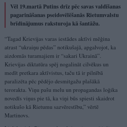
Vēl 19.martā Putins drīz pēc savas valdīšanas
pagarināšanas pseidovēlēšanās Rietumvalstu
brīdinājumus raksturoja kā šantāžu.
“Tagad Krievijas varas iestādes aktīvi mēģina
atrast “ukraiņu pēdas” notikušajā, apgalvojot, ka
aizdomās turamajiem ir “sakari Ukrainā”.
Krievijas diktatūra spēj nogalināt cilvēkus un
medīt pretkara aktīvistus, taču tā ir pilnībā
paralizēta pēc pēdējo desmitgažu plašākā
terorakta. Viņu pašu melu un propagandas loģika
novedīs viņus pie tā, ka viņi būs spiesti skaidrot
notikušo kā Rietumu sazvērestību,” vērtē
Martinovs.