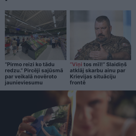
“Pirmo reizi ko tādu
“Viņi
tos mīl!” Slaidiņš
redzu.” Pircēji sajūsmā
atklāj skarbu ainu par
par veikalā novēroto
Krievijas situāciju
jaunieviesumu
frontē