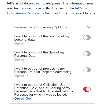
grupējuma paziņojumā lietotnē “Telegram”.
IAB’s list of downstream participants. This information may
also be disclosed by us to third parties on the
IAB’s List of
Paziņojumā arī apgalvots, ka uzbrucēji “droši
Downstream Participants
that may further disclose it to other
atkāpās uz savām bāzēm”.
third parties.
Krievijas varasiestādes uzstāj, ka ir aizturējušas un
Please note that this website/app uses one or more Google
Personal Data Processing Opt Outs
services and may gather and store information including but
nopratina 11 cilvēkus, kuru vidū esot visi četri
not limited to your visit or usage behaviour. You may click to
I want to opt-out of the Sharing of my
personal data.
teroraktā tieši iesaistītie teroristi.
grant or deny consent to Google and its third-party tags to
Opted In
use your data for below specified purposes in below Google
consent section.
I want to opt-out of the Sale of my
TĒMAS
Personal Data.
Opted In
koncertzāle
Krievija
Vladimirs Putins
I want to opt-out of processing my
Personal Data for Targeted Advertising.
Opted In
I want to opt-out of Collection, Use,
LA.LV Google ziņās
Pievienot
Retention, Sale, and/or Sharing of my
Personal Data that Is Unrelated with the
Purposes for which it was collected.
Opted Out
LA.LV aicina portāla lietotājus, rakstot komentārus, ievērot