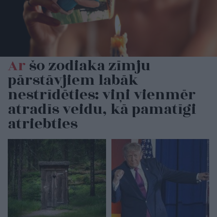
Ar
šo zodiaka zīmju
pārstāvjiem labāk
nestrīdēties: viņi vienmēr
atradīs veidu, kā pamatīgi
atriebties