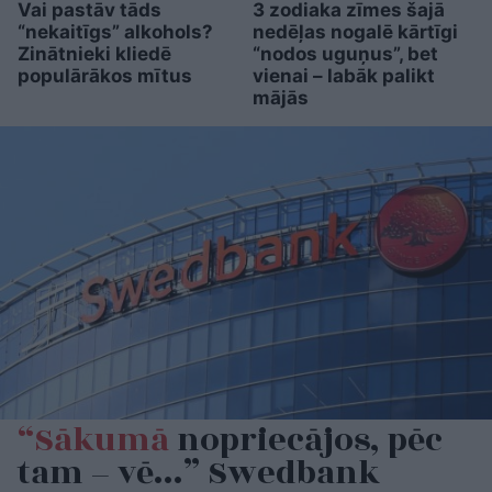
Vai pastāv tāds
3 zodiaka zīmes šajā
“nekaitīgs” alkohols?
nedēļas nogalē kārtīgi
Zinātnieki kliedē
“nodos uguņus”, bet
populārākos mītus
vienai – labāk palikt
mājās
“Sākumā
nopriecājos, pēc
tam – vē…” Swedbank