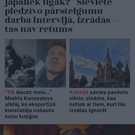
jāpaliek ilgāk?” Sieviete
piedzīvo pārsteigumu
darba intervijā, izrādās –
tas nav retums
“Tik
daudz melu…”
Krievijā
sācies pavēstu
Modris Konovalovs
vilnis: zināms, kas
atklāj, ko ekspertīzē
notiek ar tiem, kuri tās
konstatēja nošauto
izvēlas ignorēt
suņu kuņģos