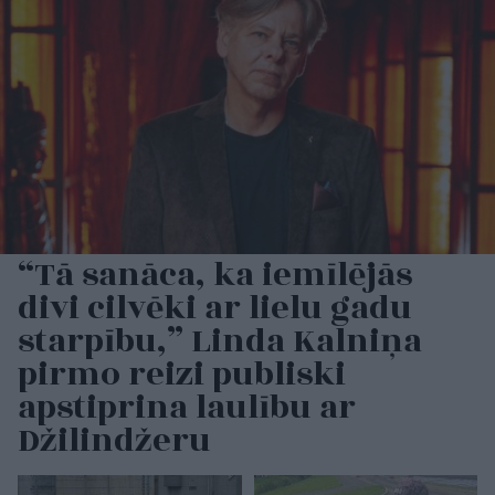
“Tā sanāca, ka iemīlējās
divi cilvēki ar lielu gadu
starpību,” Linda Kalniņa
pirmo reizi publiski
apstiprina laulību ar
Džilindžeru