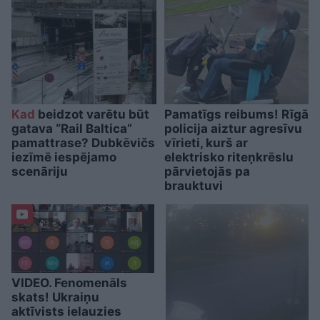
Kad
beidzot varētu būt
Pamatīgs reibums! Rīgā
gatava “Rail Baltica”
policija aiztur agresīvu
pamattrase? Dubkēvičs
vīrieti, kurš ar
iezīmē iespējamo
elektrisko riteņkrēslu
scenāriju
pārvietojās pa
brauktuvi
VIDEO. Fenomenāls
skats! Ukraiņu
aktīvists ielauzies