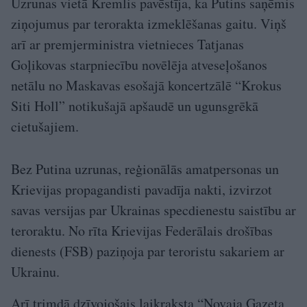
Uzrunas vietā Kremlis pavēstīja, ka Putins saņēmis
ziņojumus par terorakta izmeklēšanas gaitu. Viņš
arī ar premjerministra vietnieces Tatjanas
Goļikovas starpniecību novēlēja atveseļošanos
netālu no Maskavas esošajā koncertzālē “Krokus
Siti Holl” notikušajā apšaudē un ugunsgrēkā
cietušajiem.
Bez Putina uzrunas, reģionālās amatpersonas un
Krievijas propagandisti pavadīja nakti, izvirzot
savas versijas par Ukrainas specdienestu saistību ar
teroraktu. No rīta Krievijas Federālais drošības
dienests (FSB) paziņoja par teroristu sakariem ar
Ukrainu.
Arī trimdā dzīvojošais laikraksta “Novaja Gazeta