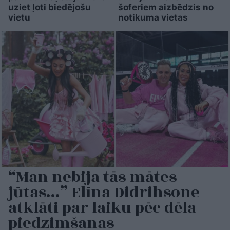
uziet ļoti biedējošu
šoferiem aizbēdzis no
vietu
notikuma vietas
“Man nebija tās mātes
jūtas…” Elīna Didrihsone
atklāti par laiku pēc dēla
piedzimšanas