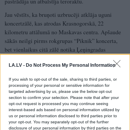
pastrādāja un atbalstīja teroraktu.
Jau vēstīts, ka bruņoti uzbrucēji atklāja uguni
koncertzālē, kas atrodas Krasnogorskā, 22
kilometru attālumā no Maskavas centra. Apšaude
sākās neilgi pirms rokgrupas “Piknik” koncerta,
bet vienlaikus citā zālē notika Ļeņingradas
apgabala simfoniskā orķestra koncerts.
LA.LV -
Do Not Process My Personal Information
Krievijas Izmeklēšanas komiteja ir
If you wish to opt-out of the sale, sharing to third parties, or
apstiprinājusi 115 cilvēku bojāeju.
processing of your personal or sensitive information for
targeted advertising by us, please use the below opt-out
Atbildību par uzbrukumu uzņēmās teroristu
section to confirm your selection. Please note that after your
opt-out request is processed you may continue seeing
grupējums “Islāma valsts”. Grupējuma kaujinieki
interest-based ads based on personal information utilized by
“uzbruka lielam saietam (..) Krievijas
us or personal information disclosed to third parties prior to
your opt-out. You may separately opt-out of the further
galvaspilsētas Maskavas nomalē,” teikts
disclosure of your personal information by third parties on the