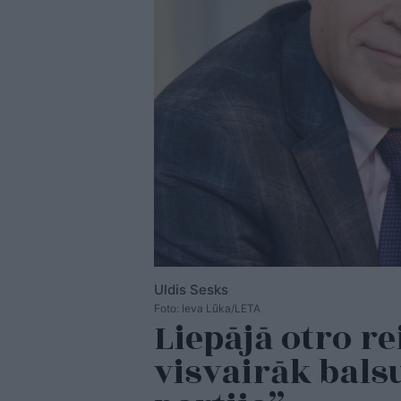
Uldis Sesks
Foto: Ieva Lūka/LETA
Liepājā otro re
visvairāk bals