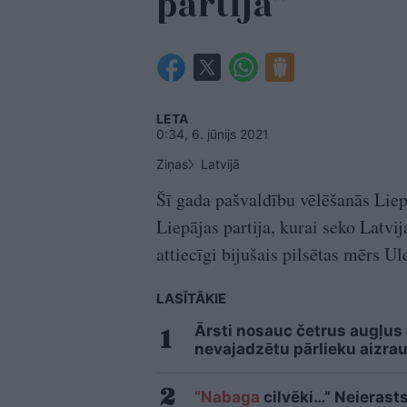
partija”
LETA
0:34, 6. jūnijs 2021
Ziņas
Latvijā
Šī gada pašvaldību vēlēšanās Liepā
Liepājas partija, kurai seko Latvi
attiecīgi bijušais pilsētas mērs Ul
LASĪTĀKIE
Ārsti nosauc četrus augļus
nevajadzētu pārlieku aizrau
“Nabaga
cilvēki…” Neierasts