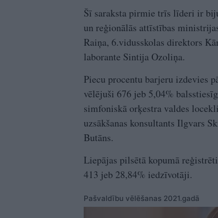
Šī saraksta pirmie trīs līderi ir b
un reģionālās attīstības ministrij
Raiņa, 6.vidusskolas direktors Kār
laborante Sintija Ozoliņa.
Piecu procentu barjeru izdevies pā
vēlējuši 676 jeb 5,04% balsstiesīgo
simfoniskā orķestra valdes locekl
uzsākšanas konsultants Ilgvars Sk
Butāns.
Liepājas pilsētā kopumā reģistrēti
413 jeb 28,84% iedzīvotāji.
Pašvaldību vēlēšanas 2021.gadā