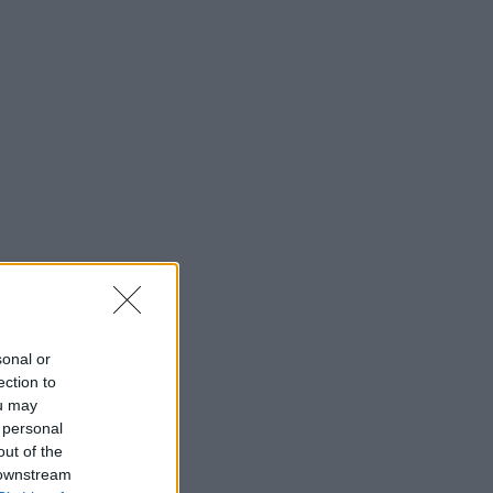
sonal or
ection to
ou may
 personal
out of the
 downstream