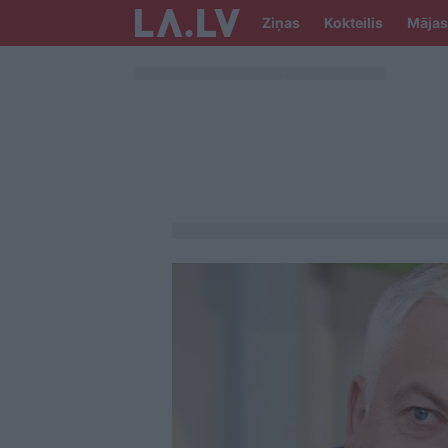
Ziņas
Kokteilis
Mājas