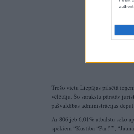
authenti
Trešo vietu Liepājas pilsētā ieņe
vēlētāju. Šo sarakstu pārstāv juris
pašvaldības administrācijas deput
Ar 806 jeb 6,01% atbalstu seko ap
spēkiem “Kustība “Par!””, “Jaunā