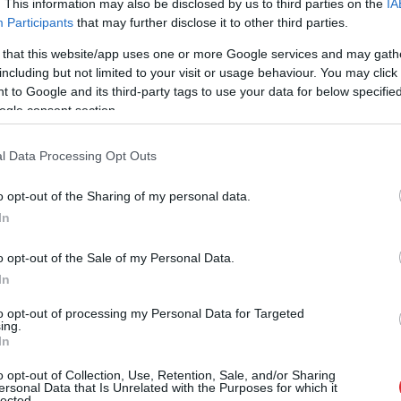
. This information may also be disclosed by us to third parties on the
IA
Participants
that may further disclose it to other third parties.
s Liepājā visvairāk balsu ieguva bijušā Liepājas
 that this website/app uses one or more Google services and may gath
including but not limited to your visit or usage behaviour. You may click 
 Liepājas partija, kā arī Vilnīša pārstāvētā LRA.
 to Google and its third-party tags to use your data for below specifi
ēšanu rezultātā spējušas saglabāt pārliecinošu
ogle consent section.
l Data Processing Opt Outs
īja 5519 jeb 41,19% balsstiesīgo, kuras saraksta
o opt-out of the Sharing of my personal data.
 priekšsēdētāja vietnieks, domes deputāts Gunārs
In
abiedrisko attiecību vadītājs Andrejs Rjabcevs un
arakstā vēlēšanu rezultātā pakāpies uz otro
o opt-out of the Sale of my Personal Data.
In
to opt-out of processing my Personal Data for Targeted
ing.
In
o opt-out of Collection, Use, Retention, Sale, and/or Sharing
ersonal Data that Is Unrelated with the Purposes for which it
lected.