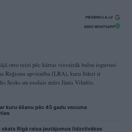
PIEVIENO LA.LV
SEKO WHATSAPP
jā otro reizi pēc kārtas visvairāk balsu ieguvusi
jas Reģionu apvienība (LRA), kuru līderi ir
dis Sesks un esošais mērs Jānis Vilnītis.
 ar kuru ēšanu pēc 45 gadu vecuma
ties
 skats Rīgā raisa jautājumus līdzcilvēkos