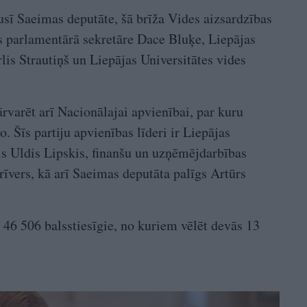
ijusī Saeimas deputāte, šā brīža Vides aizsardzības
as parlamentārā sekretāre Dace Bluķe, Liepājas
lis Strautiņš un Liepājas Universitātes vides
rvarēt arī Nacionālajai apvienībai, par kuru
. Šīs partiju apvienības līderi ir Liepājas
is Uldis Lipskis, finanšu un uzņēmējdarbības
rīvers, kā arī Saeimas deputāta palīgs Artūrs
 46 506 balsstiesīgie, no kuriem vēlēt devās 13