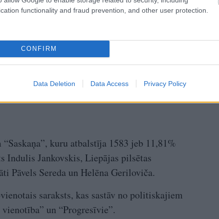
cation functionality and fraud prevention, and other user protection.
CONFIRM
Data Deletion
Data Access
Privacy Policy
m “Saskaņa”, kuru atbalstīja 1583 jeb 11,81%
ts Indulis Jankovskis, Liepājas pilsētas
āti Pāvels Sereda un Helēna Geriloviča.
vienotais saraksts, kas sastāv no politiskajiem
 vienotība” un “Progresīvie”.