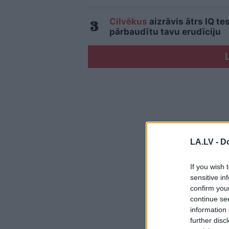
Cilvēkus
aizrāvis ātrs IQ te
pārbaudītu tavu erudīciju
LA.LV -
Do
If you wish 
sensitive in
confirm you
continue se
information 
further disc