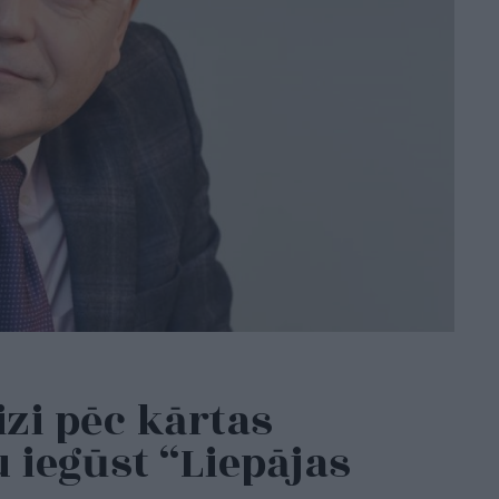
izi pēc kārtas
u iegūst “Liepājas