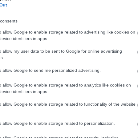
Out
Atcelt
Ziņot
consents
o allow Google to enable storage related to advertising like cookies on
iem
visa dzīve bija
Ceļojums
atcelts, bet
evice identifiers in apps.
kšā!” Bauskas
naudas nav – tūrisma
o allow my user data to be sent to Google for online advertising
dā nošauto suņu
operatora “Digitours”
s.
nieks tiesā nespēj
klienti nonākuši
īt asaras
neapskaužamā
to allow Google to send me personalized advertising.
situācijā
o allow Google to enable storage related to analytics like cookies on
 vēlētāju. Šī saraksta līderi ir Vilnītis, Liepājas
evice identifiers in apps.
as deputāts Atis Deksnis un Liepājas pilsētas
o allow Google to enable storage related to functionality of the website
o allow Google to enable storage related to personalization.
o allow Google to enable storage related to security, including