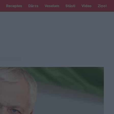
Receptes
Dārzs
Veselam
Stāsti
Video
Ziņo!