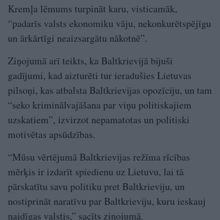
Kremļa lēmums turpināt karu, visticamāk,
“padarīs valsts ekonomiku vāju, nekonkurētspējīgu
un ārkārtīgi neaizsargātu nākotnē”.
Ziņojumā arī teikts, ka Baltkrievijā bijuši
gadījumi, kad aizturēti tur ieradušies Lietuvas
pilsoņi, kas atbalsta Baltkrievijas opozīciju, un tam
“seko kriminālvajāšana par viņu politiskajiem
uzskatiem”, izvirzot nepamatotas un politiski
motivētas apsūdzības.
“Mūsu vērtējumā Baltkrievijas režīma rīcības
mērķis ir izdarīt spiedienu uz Lietuvu, lai tā
pārskatītu savu politiku pret Baltkrieviju, un
nostiprināt naratīvu par Baltkrieviju, kuru ieskauj
naidīgas valstis,” sacīts ziņojumā.