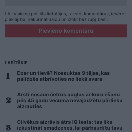
LA.LV aicina portāla lietotājus, rakstot komentārus, ievērot
pieklājību, nekurināt naidu un iztikt bez rupjībām.
Pievieno komentāru
LASĪTĀKIE
Dzer un tievē? Nosauktas 9 tējas, kas
palīdzēs atbrīvoties no liekā svara
Ārsti nosauc četrus augļus ar kuru ēšanu
pēc 45 gadu vecuma nevajadzētu pārlieku
aizrauties
Cilvēkus aizrāvis ātrs IQ tests: tas liks
izkustināt smadzenes, lai pārbaudītu tavu