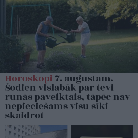
Horoskopi
7. augustam.
Šodien vislabāk par tevi
runās paveiktais, tāpēc nav
nepieciešams visu sīki
skaidrot