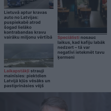
Lietuvā aptur kravas
auto no Latvijas:
puspiekabē atrod
šogad lielāko
kontrabandas kravu
vairāku miljonu vērtībā
Speciālisti
nosauc
laikus, kad kafiju labāk
nedzert – tā var
negatīvi ietekmēt tavu
ķermeni
Laikapstākļi
strauji
mainīsies: piektdien
Latvijā kļūs vēsāks un
pastiprināsies vējš