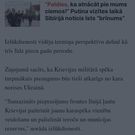
“Paldies,
ka atnācāt pie mums
ciemos!” Putina vizītes laikā
Sibīrijā noticis īsts “brīnums”
Izlūkdienesti vidēja termiņa perspektīvu definē kā
trīs līdz piecu gadu periodu.
Ziņojumā sacīts, ka Krievijas militārā spēka
turpmākais pieaugums būs tieši atkarīgs no kara
norises Ukrainā.
“Samazināts pieprasījums frontes līnijā ļautu
Krievijai paātrināt jaunu karaspēka vienību
veidošanu un palielināt ieroču un munīcijas
rezerves,” norāda izlūkdienesti.