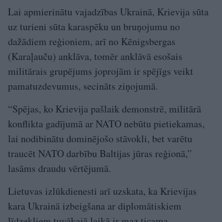
Lai apmierinātu vajadzības Ukrainā, Krievija sūta
uz turieni sūta karaspēku un bruņojumu no
dažādiem reģioniem, arī no Kēnigsbergas
(Karaļauču) anklāva, tomēr anklāvā esošais
militārais grupējums joprojām ir spējīgs veikt
pamatuzdevumus, secināts ziņojumā.
“Spējas, ko Krievija pašlaik demonstrē, militārā
konflikta gadījumā ar NATO nebūtu pietiekamas,
lai nodibinātu dominējošo stāvokli, bet varētu
traucēt NATO darbību Baltijas jūras reģionā,”
lasāms draudu vērtējumā.
Lietuvas izlūkdienesti arī uzskata, ka Krievijas
kara Ukrainā izbeigšana ar diplomātiskiem
līdzekļiem tuvākajā laikā ir maz ticama.