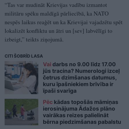
“Tas var mudināt Krievijas vadību izmantot
militāru spēku maldīgā pārliecībā, ka NATO
nespēs laikus reaģēt un ka Krievijai vajadzētu spēt
lokalizēt konfliktu un ātri un [sev] labvēlīgi to
izbeigt,” teikts ziņojumā.
CITI ŠOBRĪD LASA
Vai
darbs no 9.00 līdz 17.00
jūs tracina? Numerologi izceļ
četrus dzimšanas datumus,
kuru īpašniekiem brīvība ir
īpaši svarīga
Pēc
kādas topošās māmiņas
ierosinājuma Ādažos plāno
vairākas reizes palielināt
bērna piedzimšanas pabalstu