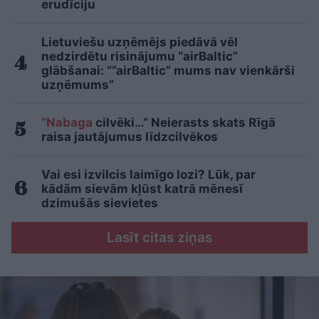
erudīciju
Lietuviešu uzņēmējs piedāvā vēl
nedzirdētu risinājumu “airBaltic”
glābšanai: “”airBaltic” mums nav vienkārši
uzņēmums”
“Nabaga
cilvēki…” Neierasts skats Rīgā
raisa jautājumus līdzcilvēkos
Vai esi izvilcis laimīgo lozi? Lūk, par
kādām sievām kļūst katrā mēnesī
dzimušās sievietes
Lasīt citas ziņas