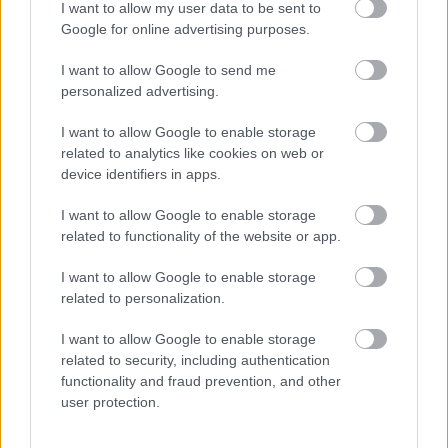
māmiņas ierosinājuma
gandrīz 80% Saules: 12.
I want to allow my user data to be sent to
Ādažos plāno vairākas
augustā Latvijā
Google for online advertising purposes.
reizes palielināt bērna
gaidāms iespaidīgs
piedzimšanas pabalstu
skats – ko tajā brīdī
I want to allow Google to send me
varam piedzīvot?
personalized advertising.
I want to allow Google to enable storage
related to analytics like cookies on web or
device identifiers in apps.
I want to allow Google to enable storage
related to functionality of the website or app.
I want to allow Google to enable storage
related to personalization.
I want to allow Google to enable storage
related to security, including authentication
functionality and fraud prevention, and other
Vanaga apšauba valsts
user protection.
prioritātes: atsevišķām