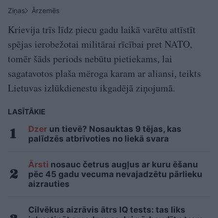
Ziņas
Ārzemēs
Krievija trīs līdz piecu gadu laikā varētu attīstīt
spējas ierobežotai militārai rīcībai pret NATO,
tomēr šāds periods nebūtu pietiekams, lai
sagatavotos plaša mēroga karam ar aliansi, teikts
Lietuvas izlūkdienestu ikgadējā ziņojumā.
LASĪTĀKIE
Dzer
un tievē? Nosauktas 9 tējas, kas
palīdzēs atbrīvoties no liekā svara
Ārsti
nosauc četrus augļus ar kuru ēšanu
pēc 45 gadu vecuma nevajadzētu pārlieku
aizrauties
Cilvēkus aizrāvis ātrs IQ tests: tas liks