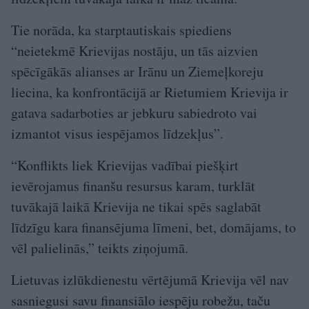
Tie norāda, ka starptautiskais spiediens
“neietekmē Krievijas nostāju, un tās aizvien
spēcīgākās alianses ar Irānu un Ziemeļkoreju
liecina, ka konfrontācijā ar Rietumiem Krievija ir
gatava sadarboties ar jebkuru sabiedroto vai
izmantot visus iespējamos līdzekļus”.
“Konflikts liek Krievijas vadībai piešķirt
ievērojamus finanšu resursus karam, turklāt
tuvākajā laikā Krievija ne tikai spēs saglabāt
līdzīgu kara finansējuma līmeni, bet, domājams, to
vēl palielinās,” teikts ziņojumā.
Lietuvas izlūkdienestu vērtējumā Krievija vēl nav
sasniegusi savu finansiālo iespēju robežu, taču