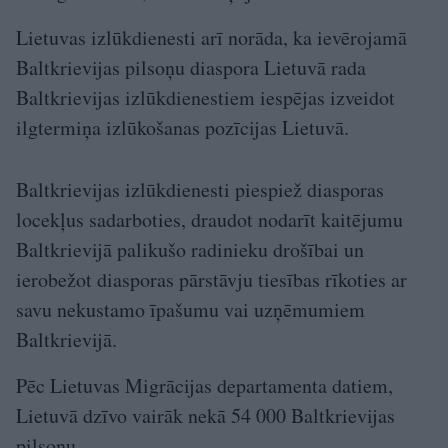
Lietuvas izlūkdienesti arī norāda, ka ievērojamā
Baltkrievijas pilsoņu diaspora Lietuvā rada
Baltkrievijas izlūkdienestiem iespējas izveidot
ilgtermiņa izlūkošanas pozīcijas Lietuvā.
Baltkrievijas izlūkdienesti piespiež diasporas
locekļus sadarboties, draudot nodarīt kaitējumu
Baltkrievijā palikušo radinieku drošībai un
ierobežot diasporas pārstāvju tiesības rīkoties ar
savu nekustamo īpašumu vai uzņēmumiem
Baltkrievijā.
Pēc Lietuvas Migrācijas departamenta datiem,
Lietuvā dzīvo vairāk nekā 54 000 Baltkrievijas
pilsoņu.