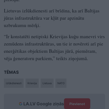
Lietuvas izlūkdienesti arī brīdina, ka arī Baltijas
jūras infrastruktūra var kļūt par apzinātu
uzbrukumu mērķi.
“Ir konstatēti netipiski Krievijas kuģu manevri virs
zemūdens infrastruktūras, un tie ir novēroti arī pie
enerģētikas objektiem Baltijas jūrā, piemēram,
vēja ģeneratoru parkiem,” teikts ziņojumā.
TĒMAS
izlūkdienesti
Krievija
Lietuva
NATO
LA.LV Google ziņās
Pievienot