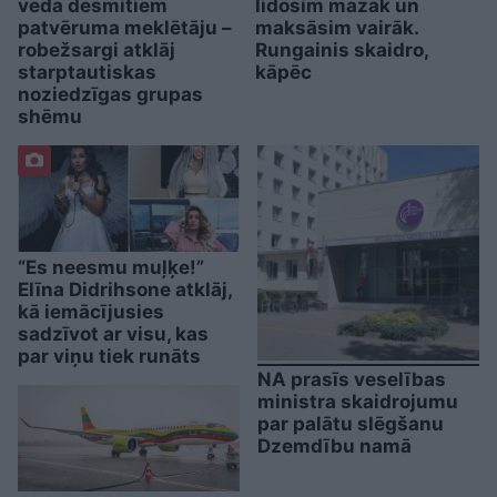
veda desmitiem
lidosim mazāk un
patvēruma meklētāju –
maksāsim vairāk.
robežsargi atklāj
Rungainis skaidro,
starptautiskas
kāpēc
noziedzīgas grupas
shēmu
“Es neesmu muļķe!”
Elīna Didrihsone atklāj,
kā iemācījusies
sadzīvot ar visu, kas
par viņu tiek runāts
NA prasīs veselības
ministra skaidrojumu
par palātu slēgšanu
Dzemdību namā