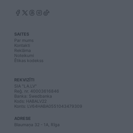
SAITES
Par mums
Kontakti
Reklāma
Noteikumi
Ētikas kodekss
REKVIZĪTI
SIA "LA.LV"
Reģ. nr. 40003616846
Banka: Swedbanka
Kods: HABALV22
Konts: LV64HABA0551043479309
ADRESE
Blaumaņa 32 - 1A, Rīga