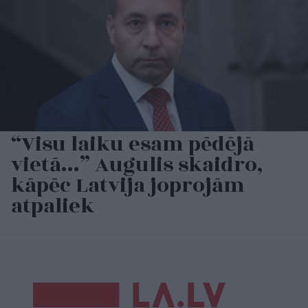
“Visu laiku esam pēdējā
vietā…” Augulis skaidro,
kāpēc Latvija joprojām
atpaliek