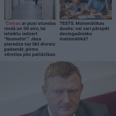
“Četras
ar pusi stundas
TESTS. Matemātikas
rindā un 56 eiro, lai
duelis: vai vari pārspēt
ieteiktu iedzert
deviņgadnieku
“Ibumetin”.” Jāņa
matemātikā?
pieredze var likt divreiz
padomāt, pirms
vērsties pēc palīdzības