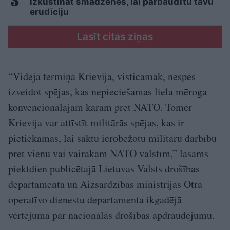
izkustināt smadzenes, lai pārbaudītu tavu
erudīciju
Lasīt citas ziņas
“Vidējā termiņā Krievija, visticamāk, nespēs
izveidot spējas, kas nepieciešamas liela mēroga
konvencionālajam karam pret NATO. Tomēr
Krievija var attīstīt militārās spējas, kas ir
pietiekamas, lai sāktu ierobežotu militāru darbību
pret vienu vai vairākām NATO valstīm,” lasāms
piektdien publicētajā Lietuvas Valsts drošības
departamenta un Aizsardzības ministrijas Otrā
operatīvo dienestu departamenta ikgadējā
vērtējumā par nacionālās drošības apdraudējumu.