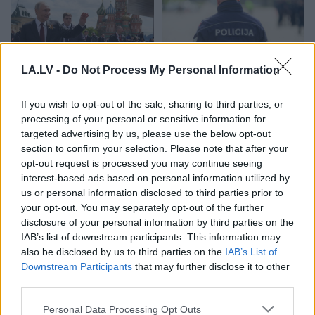
LA.LV -
Do Not Process My Personal Information
“Paldies,
ka atnācāt pie
Priekules traģēdijas
If you wish to opt-out of the sale, sharing to third parties, or
mums ciemos!” Putina
lietā jauns pavērsiens:
processing of your personal or sensitive information for
vizītes laikā Sibīrijā
apcietinātā policista
targeted advertising by us, please use the below opt-out
noticis īsts “brīnums”
aizstāvis vērsies tiesā
section to confirm your selection. Please note that after your
opt-out request is processed you may continue seeing
interest-based ads based on personal information utilized by
us or personal information disclosed to third parties prior to
your opt-out. You may separately opt-out of the further
disclosure of your personal information by third parties on the
IAB’s list of downstream participants. This information may
also be disclosed by us to third parties on the
IAB’s List of
Downstream Participants
that may further disclose it to other
third parties.
Please note that this website/app uses one or more Google
Personal Data Processing Opt Outs