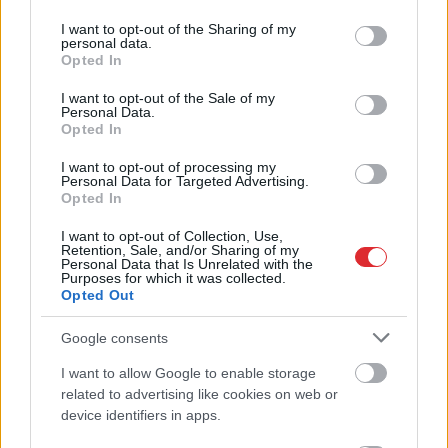
services and may gather and store information including but
not limited to your visit or usage behaviour. You may click to
I want to opt-out of the Sharing of my
personal data.
Vai
darbs no 9.00 līdz 17.00
grant or deny consent to Google and its third-party tags to
Opted In
use your data for below specified purposes in below Google
jūs tracina? Numerologi
consent section.
I want to opt-out of the Sale of my
izceļ četrus dzimšanas
Personal Data.
Opted In
datumus, kuru
īpašniekiem brīvība ir īpaši
I want to opt-out of processing my
Personal Data for Targeted Advertising.
svarīga
Opted In
I want to opt-out of Collection, Use,
Retention, Sale, and/or Sharing of my
Personal Data that Is Unrelated with the
Purposes for which it was collected.
Opted Out
Google consents
I want to allow Google to enable storage
Atcelt
Ziņot
related to advertising like cookies on web or
device identifiers in apps.
Pēc
kādas topošās
Mēness
aizsegs