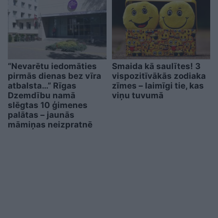
“Nevarētu iedomāties
Smaida kā saulītes! 3
pirmās dienas bez vīra
vispozitīvākās zodiaka
atbalsta…” Rīgas
zīmes – laimīgi tie, kas
Dzemdību namā
viņu tuvumā
slēgtas 10 ģimenes
palātas – jaunās
māmiņas neizpratnē