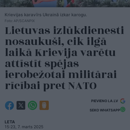
Krievijas karavīrs Ukrainā izkar karogu.
Foto: AP/SCANPIX
Lietuvas izlūkdienesti
nosaukuši, cik ilgā
laikā Krievija varētu
attīstīt spējas
ierobežotai militārai
rīcībai pret NATO
PIEVIENO LA.LV
SEKO WHATSAPP
LETA
15:23, 7. marts 2025