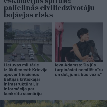
eskalācijas spirālē:
palielinās civiliedzīvotāju
bojāejas risks
Lietuvas militārie
Ieva Adamss: “Ja jūs
izlūkdienesti: Krievija
turpināsiet nemīlēt vīru
apsver triecienus
un dot, jums būs vēzis”
Baltijas kritiskajai
infrastruktūrai, ir
informācija par
konkrētu scenāriju