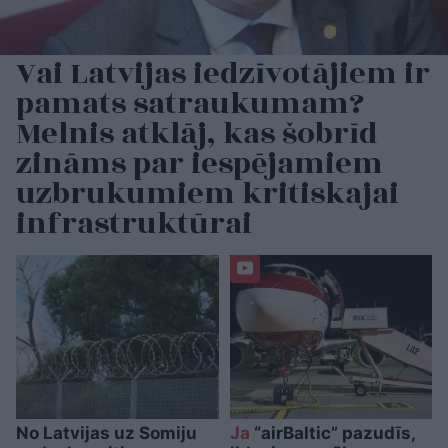
Vai Latvijas iedzīvotājiem ir
pamats satraukumam?
Melnis atklāj, kas šobrīd
zināms par iespējamiem
uzbrukumiem kritiskajai
infrastruktūrai
No Latvijas uz Somiju
Ja
“airBaltic” pazudīs,