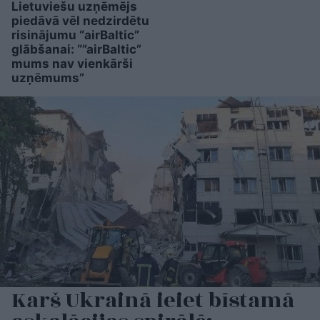
Lietuviešu uzņēmējs
piedāvā vēl nedzirdētu
risinājumu “airBaltic”
glābšanai: “”airBaltic”
mums nav vienkārši
uzņēmums”
Karš Ukrainā ieiet bīstamā