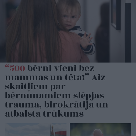
“500
bērni vieni bez
mammas un tēta!” Aiz
skaitļiem par
bērnunamiem slēpjas
trauma, birokrātija un
atbalsta trūkums