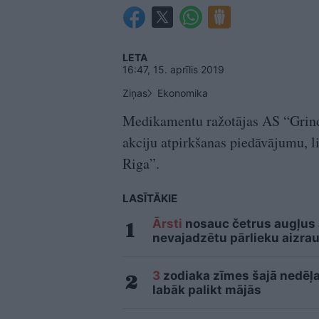
LETA
16:47, 15. aprīlis 2019
Ziņas
Ekonomika
Medikamentu ražotājas AS “Grinde
akciju atpirkšanas piedāvājumu,
Riga”.
LASĪTĀKIE
Ārsti
nosauc četrus augļus
nevajadzētu pārlieku aizrau
3
zodiaka zīmes šajā nedēļas
labāk palikt mājās