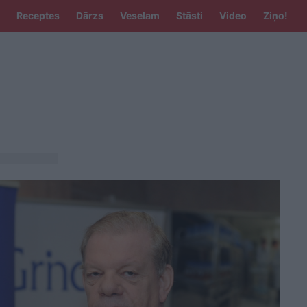
Receptes
Dārzs
Veselam
Stāsti
Video
Ziņo!