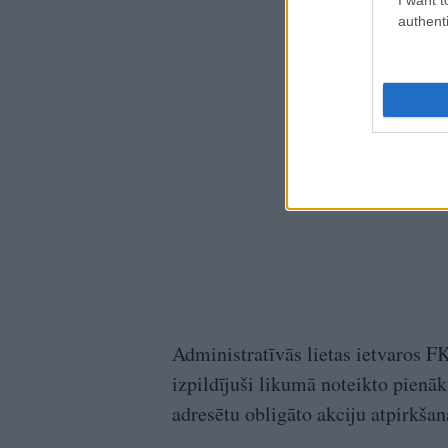
authenti
Administratīvās lietas ietvaros F
izpildījuši likumā noteikto pien
adresētu obligāto akciju atpirkša