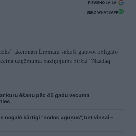
PIEVIENO LA.LV
SEKO WHATSAPP
ks” akcionāri Lipmani sākuši gatavot obligāto
 liecina uzņēmuma paziņojums biržai “Nasdaq
 ar kuru ēšanu pēc 45 gadu vecuma
ties
 nogalē kārtīgi “nodos uguņus”, bet vienai –