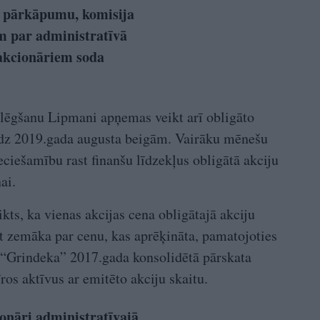
 pārkāpumu, komisija
m par administratīvā
akcionāriem soda
slēgšanu Lipmani apņemas veikt arī obligāto
īdz 2019.gada augusta beigām. Vairāku mēnešu
eciešamību rast finanšu līdzekļus obligātā akciju
ai.
kts, ka vienas akcijas cena obligātajā akciju
t zemāka par cenu, kas aprēķināta, pamatojoties
ā “Grindeka” 2017.gada konsolidētā pārskata
ros aktīvus ar emitēto akciju skaitu.
onāri administratīvajā