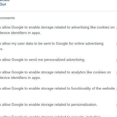
Out
Atcelt
Ziņot
consents
o allow Google to enable storage related to advertising like cookies on
evice identifiers in apps.
o zodiaka zīmju
VIDEO.
Rīgā
tāvjiem labāk
autovadītājas
o allow my user data to be sent to Google for online advertising
rīdēties: viņi
neapdomība uz
s.
mēr atradīs veidu,
dzelzceļa
amatīgi atriebties
pārbrauktuves viņai
to allow Google to send me personalized advertising.
izmaksās desmitiem
tūkstošu eiro
o allow Google to enable storage related to analytics like cookies on
evice identifiers in apps.
KTK “Grindeks” akcionāriem Kirovam Lipmanam
o allow Google to enable storage related to functionality of the website
 soda naudu 131 250 eiro apmērā par Finanšu
umu un vienojusies ar akcionāriem par obligātā
o allow Google to enable storage related to personalization.
teikšanu līdz šā gada augusta beigām.
o allow Google to enable storage related to security, including