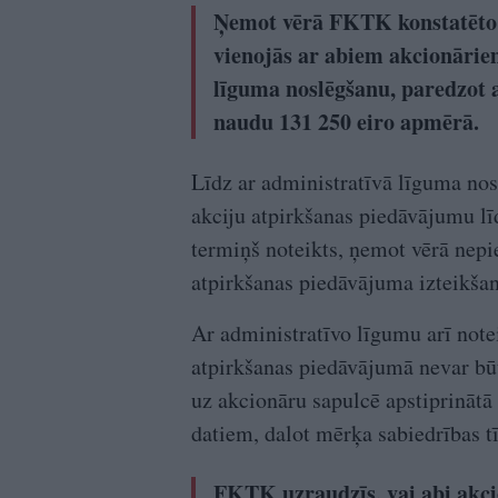
Ņemot vērā FKTK konstatēto
vienojās ar abiem akcionārie
līguma noslēgšanu, paredzot 
naudu 131 250 eiro apmērā.
Līdz ar administratīvā līguma no
akciju atpirkšanas piedāvājumu l
termiņš noteikts, ņemot vērā nepi
atpirkšanas piedāvājuma izteikšan
Ar administratīvo līgumu arī notei
atpirkšanas piedāvājumā nevar bū
uz akcionāru sapulcē apstiprināt
datiem, dalot mērķa sabiedrības tī
FKTK uzraudzīs, vai abi akci