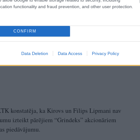
cation functionality and fraud prevention, and other user protection.
CONFIRM
Data Deletion
Data Access
Privacy Policy
KTK konstatēja, ka Kirovs un Filips Lipmani nav
ākumu izteikt pārējiem “Grindeks” akcionāriem
nas piedāvājumu.