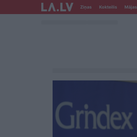
Ziņas
Kokteilis
Mājas