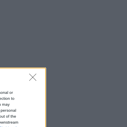
sonal or
ection to
ou may
 personal
out of the
 downstream