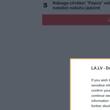
Nabaga cilvēks! “Pepco” vei
noteikti nebūtu jādzird
LA.LV -
Do
If you wish 
sensitive in
confirm you
continue se
information 
further disc