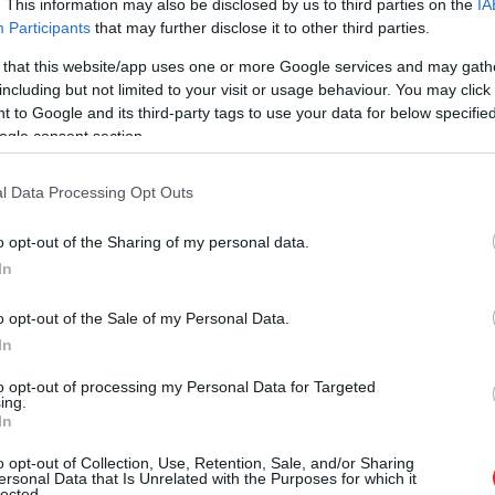
. This information may also be disclosed by us to third parties on the
IA
rmdien, 15.aprīlī, tā ir saņēmusi no tās
Participants
that may further disclose it to other third parties.
as Lipmanes un Filipa Lipmana informāciju, ka,
 that this website/app uses one or more Google services and may gath
including but not limited to your visit or usage behaviour. You may click 
nošanos ar Finanšu kapitāla un tirgus komisiju
 to Google and its third-party tags to use your data for below specifi
ātais akciju atpirkšanas piedāvājums, kas tiks
ogle consent section.
am.
l Data Processing Opt Outs
s piedāvājums nebūs
o opt-out of the Sharing of my personal data.
āta, pamatojoties uz
In
tā “Grindeks”
ta datiem, dalot mērķa
o opt-out of the Sale of my Personal Data.
In
mitēto akciju skaitu.
to opt-out of processing my Personal Data for Targeted
ing.
In
o opt-out of Collection, Use, Retention, Sale, and/or Sharing
ersonal Data that Is Unrelated with the Purposes for which it
lected.