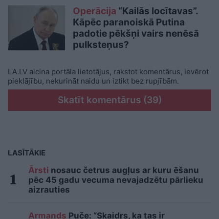
Operācija
“Kailās locītavas”.
Kāpēc paranoiskā Putina
padotie pēkšņi vairs nenēsā
pulksteņus?
LA.LV aicina portāla lietotājus, rakstot komentārus, ievērot
pieklājību, nekurināt naidu un iztikt bez rupjībām.
Skatīt komentārus (39)
LASĪTĀKIE
Ārsti
nosauc četrus augļus ar kuru ēšanu
pēc 45 gadu vecuma nevajadzētu pārlieku
aizrauties
Armands
Puče: “Skaidrs, ka tas ir