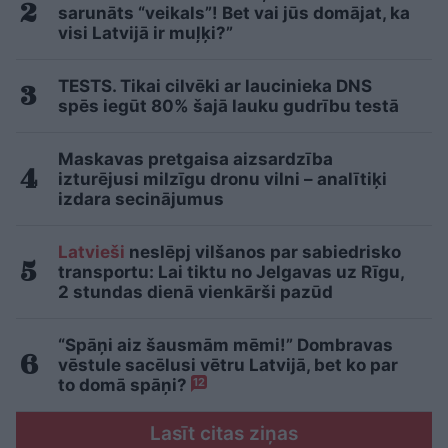
sarunāts “veikals”! Bet vai jūs domājat, ka
visi Latvijā ir muļķi?”
TESTS. Tikai cilvēki ar laucinieka DNS
spēs iegūt 80% šajā lauku gudrību testā
Maskavas pretgaisa aizsardzība
izturējusi milzīgu dronu vilni – analītiķi
izdara secinājumus
Latvieši
neslēpj vilšanos par sabiedrisko
transportu: Lai tiktu no Jelgavas uz Rīgu,
2 stundas dienā vienkārši pazūd
“Spāņi aiz šausmām mēmi!” Dombravas
vēstule sacēlusi vētru Latvijā, bet ko par
to domā spāņi?
12
Lasīt citas ziņas