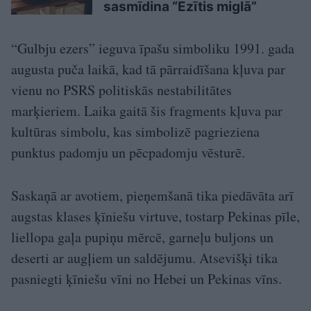
sasmīdina “Ezītis miglā”
“Gulbju ezers” ieguva īpašu simboliku 1991. gada
augusta puča laikā, kad tā pārraidīšana kļuva par
vienu no PSRS politiskās nestabilitātes
marķieriem. Laika gaitā šis fragments kļuva par
kultūras simbolu, kas simbolizē pagrieziena
punktus padomju un pēcpadomju vēsturē.
Saskaņā ar avotiem, pieņemšanā tika piedāvāta arī
augstas klases ķīniešu virtuve, tostarp Pekinas pīle,
liellopa gaļa pupiņu mērcē, garneļu buljons un
deserti ar augļiem un saldējumu. Atsevišķi tika
pasniegti ķīniešu vīni no Hebei un Pekinas vīns.