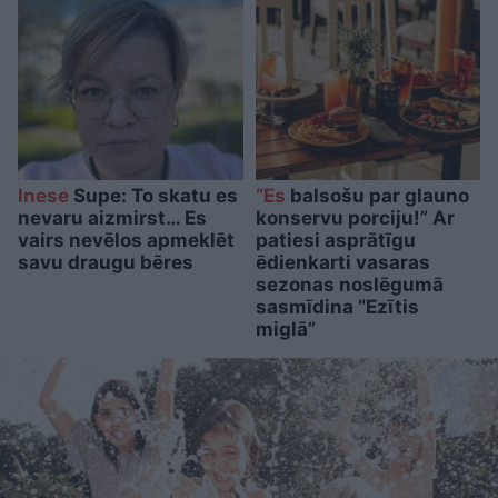
Inese
Supe: To skatu es
“Es
balsošu par glauno
nevaru aizmirst… Es
konservu porciju!” Ar
vairs nevēlos apmeklēt
patiesi asprātīgu
savu draugu bēres
ēdienkarti vasaras
sezonas noslēgumā
sasmīdina “Ezītis
miglā”