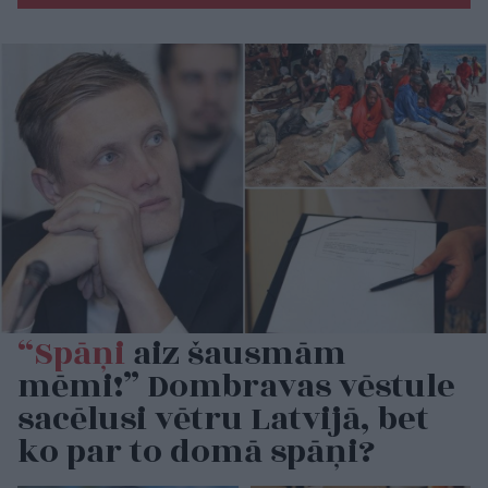
“Spāņi
aiz šausmām
mēmi!” Dombravas vēstule
sacēlusi vētru Latvijā, bet
ko par to domā spāņi?