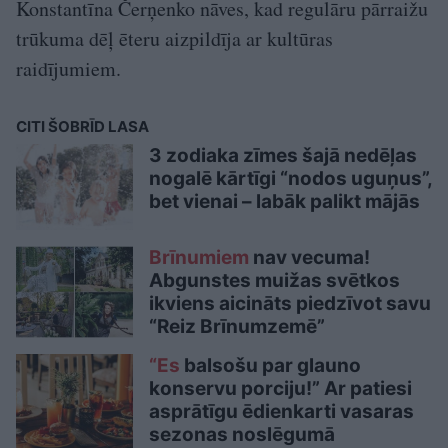
Konstantīna Čerņenko nāves, kad regulāru pārraižu
trūkuma dēļ ēteru aizpildīja ar kultūras
raidījumiem.
CITI ŠOBRĪD LASA
3 zodiaka zīmes šajā nedēļas
nogalē kārtīgi “nodos uguņus”,
bet vienai – labāk palikt mājās
Brīnumiem
nav vecuma!
Abgunstes muižas svētkos
ikviens aicināts piedzīvot savu
“Reiz Brīnumzemē”
“Es
balsošu par glauno
konservu porciju!” Ar patiesi
asprātīgu ēdienkarti vasaras
sezonas noslēgumā