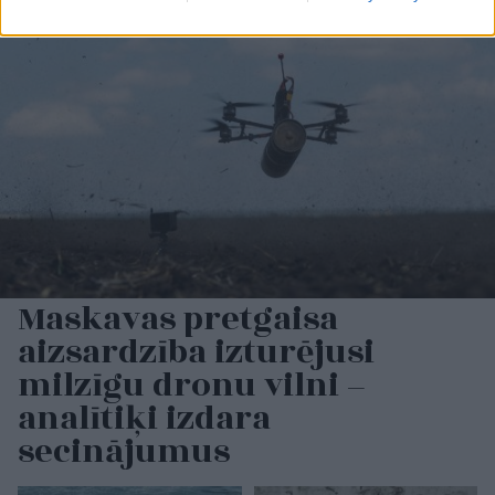
Maskavas pretgaisa
aizsardzība izturējusi
milzīgu dronu vilni –
analītiķi izdara
secinājumus