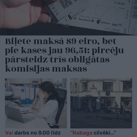
Biļete maksā 89 eiro, bet
pie kases jau 96,51: pircēju
pārsteidz trīs obligātas
komisijas maksas
Vai
darbs no 9.00 līdz
“Nabaga
cilvēki…”