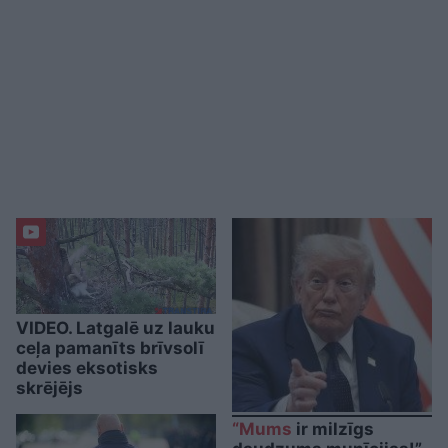
VIDEO. Latgalē uz lauku
ceļa pamanīts brīvsolī
devies eksotisks
skrējējs
“Mums
ir milzīgs