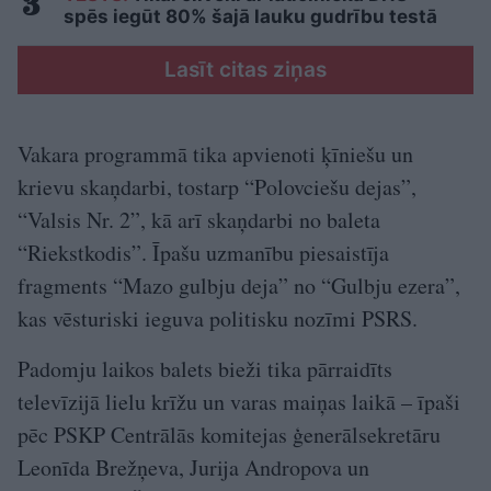
spēs iegūt 80% šajā lauku gudrību testā
Lasīt citas ziņas
Vakara programmā tika apvienoti ķīniešu un
krievu skaņdarbi, tostarp “Polovciešu dejas”,
“Valsis Nr. 2”, kā arī skaņdarbi no baleta
“Riekstkodis”. Īpašu uzmanību piesaistīja
fragments “Mazo gulbju deja” no “Gulbju ezera”,
kas vēsturiski ieguva politisku nozīmi PSRS.
Padomju laikos balets bieži tika pārraidīts
televīzijā lielu krīžu un varas maiņas laikā – īpaši
pēc PSKP Centrālās komitejas ģenerālsekretāru
Leonīda Brežņeva, Jurija Andropova un