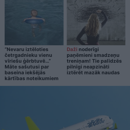
“Nevaru iztēloties
Daži
noderīgi
četrgadnieku vienu
paņēmieni smadzeņu
vīriešu ģērbtuvē…”
treniņam! Tie palīdzēs
Māte sašutusi par
pilnīgi neapzināti
baseina iekšējās
iztērēt mazāk naudas
kārtības noteikumiem