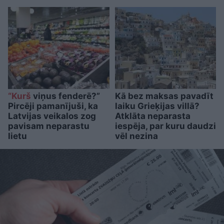
“Kurš
viņus fenderē?”
Kā bez maksas pavadīt
Pircēji pamanījuši, ka
laiku Grieķijas villā?
Latvijas veikalos zog
Atklāta neparasta
pavisam neparastu
iespēja, par kuru daudzi
lietu
vēl nezina