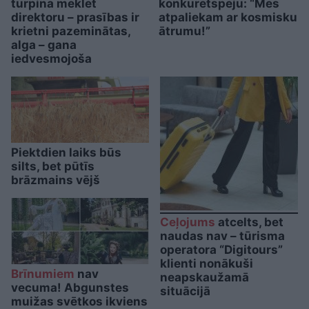
turpina meklēt
konkurētspēju: “Mēs
direktoru – prasības ir
atpaliekam ar kosmisku
krietni pazeminātas,
ātrumu!”
alga – gana
iedvesmojoša
Piektdien laiks būs
silts, bet pūtīs
brāzmains vējš
Ceļojums
atcelts, bet
naudas nav – tūrisma
operatora “Digitours”
klienti nonākuši
Brīnumiem
nav
neapskaužamā
vecuma! Abgunstes
situācijā
muižas svētkos ikviens