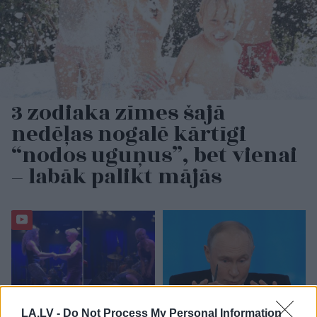
3 zodiaka zīmes šajā
nedēļas nogalē kārtīgi
“nodos uguņus”, bet vienai
– labāk palikt mājās
LA.LV -
Do Not Process My Personal Information