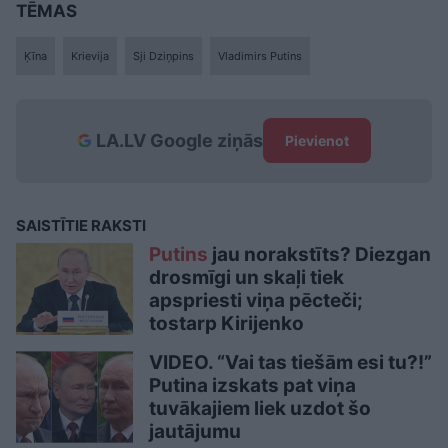
TĒMAS
Ķīna
Krievija
Sji Dziņpins
Vladimirs Putins
LA.LV Google ziņās
Pievienot
SAISTĪTIE RAKSTI
Putins
jau norakstīts? Diezgan
drosmīgi un skaļi tiek
apspriesti viņa pēcteči;
tostarp Kirijenko
VIDEO. “Vai tas tiešām esi tu?!”
Putina izskats pat viņa
tuvākajiem liek uzdot šo
jautājumu