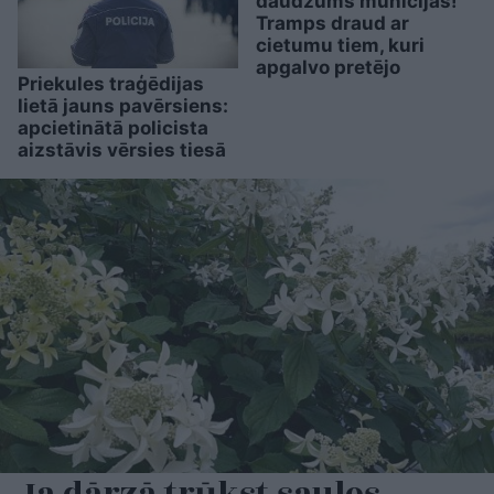
daudzums munīcijas!”
Tramps draud ar
cietumu tiem, kuri
apgalvo pretējo
Priekules traģēdijas
lietā jauns pavērsiens:
apcietinātā policista
aizstāvis vērsies tiesā
Ja dārzā trūkst saules,