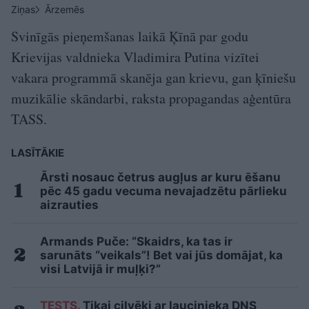
Ziņas
Ārzemēs
Svinīgās pieņemšanas laikā Ķīnā par godu
Krievijas valdnieka Vladimira Putina vizītei
vakara programmā skanēja gan krievu, gan ķīniešu
muzikālie skāndarbi, raksta propagandas aģentūra
TASS.
LASĪTĀKIE
Ārsti nosauc četrus augļus ar kuru ēšanu
pēc 45 gadu vecuma nevajadzētu pārlieku
aizrauties
Armands Puče: “Skaidrs, ka tas ir
sarunāts “veikals”! Bet vai jūs domājat, ka
visi Latvijā ir muļķi?”
TESTS.
Tikai cilvēki ar laucinieka DNS