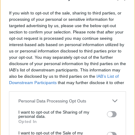
“Tā var ākstīties savā
ASV izlūkdienesti atklāj
If you wish to opt-out of the sale, sharing to third parties, or
virtuvē, nevis uz
Putina iespējamo
processing of your personal or sensitive information for
skatuves!” Elita
nākamo soli: risks
Mīlgrāve ļāvusies
pieaugs jau šoruden
targeted advertising by us, please use the below opt-out
negaidīti erotiskai
section to confirm your selection. Please note that after your
skatuves deja ar
opt-out request is processed you may continue seeing
Eirovīzijas zvaigzni
interest-based ads based on personal information utilized by
us or personal information disclosed to third parties prior to
your opt-out. You may separately opt-out of the further
disclosure of your personal information by third parties on the
IAB’s list of downstream participants. This information may
also be disclosed by us to third parties on the
IAB’s List of
Downstream Participants
that may further disclose it to other
third parties.
Please note that this website/app uses one or more Google
Personal Data Processing Opt Outs
services and may gather and store information including but
not limited to your visit or usage behaviour. You may click to
I want to opt-out of the Sharing of my
personal data.
grant or deny consent to Google and its third-party tags to
Opted In
use your data for below specified purposes in below Google
consent section.
I want to opt-out of the Sale of my