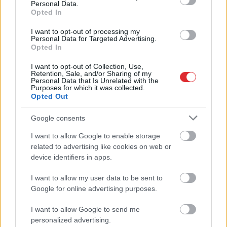
TESTS. Tikai cilvēki ar
Personal Data.
Opted In
laucinieka DNS spēs iegūt
80% šajā lauku gudrību
I want to opt-out of processing my
Personal Data for Targeted Advertising.
testā
Opted In
I want to opt-out of Collection, Use,
Retention, Sale, and/or Sharing of my
Personal Data that Is Unrelated with the
Purposes for which it was collected.
Opted Out
Google consents
I want to allow Google to enable storage
Atcelt
Ziņot
related to advertising like cookies on web or
Armands Puče:
Latvieši neslēpj
device identifiers in apps.
“Skaidrs, ka tas ir
vilšanos par
sarunāts “veikals”! Bet
sabiedrisko transportu:
I want to allow my user data to be sent to
vai jūs domājat, ka visi
Lai tiktu no Jelgavas uz
Google for online advertising purposes.
Latvijā ir muļķi?”
Rīgu, 2 stundas dienā
vienkārši pazūd
I want to allow Google to send me
personalized advertising.