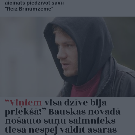
aicināts piedzīvot savu
“Reiz Brīnumzemē”
“Viņiem
visa dzīve bija
priekšā!” Bauskas novadā
nošauto suņu saimnieks
tiesā nespēj valdīt asaras