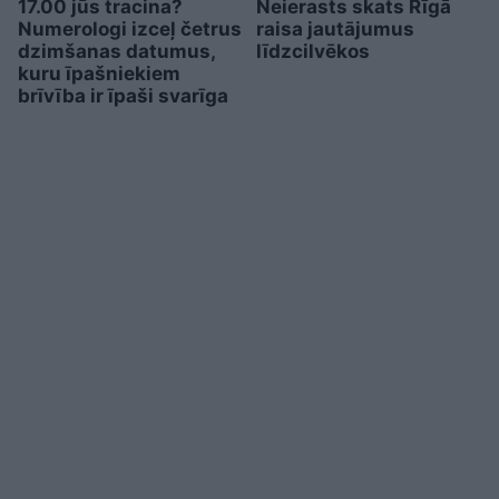
17.00 jūs tracina?
Neierasts skats Rīgā
Numerologi izceļ četrus
raisa jautājumus
dzimšanas datumus,
līdzcilvēkos
kuru īpašniekiem
brīvība ir īpaši svarīga