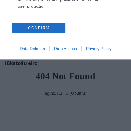
functionality and fraud prevention, and other
user protection.
VIDEO. Rīgā
Nabaga
cilvēks!
CONFIRM
autovadītājas
“Pepco” veikalā kāds
neapdomība uz
pircējs dabūjis dzirdēt
dzelzceļa
to, ko viņam noteikti
Data Deletion
Data Access
Privacy Policy
pārbrauktuves viņai
nebūtu jādzird
izmaksās desmitiem
tūkstošu eiro