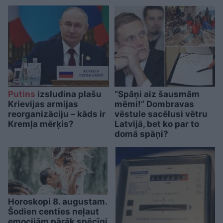
Putins
izsludina plašu
“Spāņi aiz šausmām
Krievijas armijas
mēmi!” Dombravas
reorganizāciju – kāds ir
vēstule sacēlusi vētru
Kremļa mērķis?
Latvijā, bet ko par to
domā spāņi?
Horoskopi 8. augustam.
Šodien centies neļaut
emocijām pārāk spēcīgi