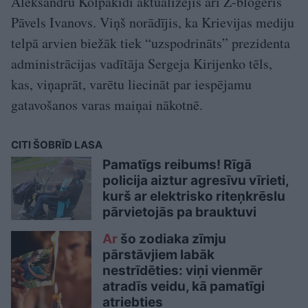
Aleksandru Kolpakidi aktualizējis arī Z-blogeris
Pāvels Ivanovs. Viņš norādījis, ka Krievijas mediju
telpā arvien biežāk tiek “uzspodrināts” prezidenta
administrācijas vadītāja Sergeja Kirijenko tēls,
kas, viņaprāt, varētu liecināt par iespējamu
gatavošanos varas maiņai nākotnē.
CITI ŠOBRĪD LASA
Pamatīgs reibums! Rīgā
policija aiztur agresīvu vīrieti,
kurš ar elektrisko riteņkrēslu
pārvietojās pa brauktuvi
Ar
šo zodiaka zīmju
pārstāvjiem labāk
nestrīdēties: viņi vienmēr
atradīs veidu, kā pamatīgi
atriebties