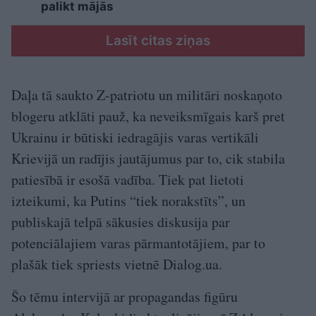
palikt mājās
Lasīt citas ziņas
Daļa tā saukto Z-patriotu un militāri noskaņoto
blogeru atklāti pauž, ka neveiksmīgais karš pret
Ukrainu ir būtiski iedragājis varas vertikāli
Krievijā un radījis jautājumus par to, cik stabila
patiesībā ir esošā vadība. Tiek pat lietoti
izteikumi, ka Putins “tiek norakstīts”, un
publiskajā telpā sākusies diskusija par
potenciālajiem varas pārmantotājiem, par to
plašāk tiek spriests vietnē Dialog.ua.
Šo tēmu intervijā ar propagandas figūru