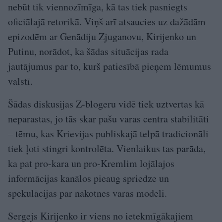
nebūt tik viennozīmīga, kā tas tiek pasniegts
oficiālajā retorikā. Viņš arī atsaucies uz dažādām
epizodēm ar Genādiju Zjuganovu, Kirijenko un
Putinu, norādot, ka šādas situācijas rada
jautājumus par to, kurš patiesībā pieņem lēmumus
valstī.
Šādas diskusijas Z-blogeru vidē tiek uztvertas kā
neparastas, jo tās skar pašu varas centra stabilitāti
– tēmu, kas Krievijas publiskajā telpā tradicionāli
tiek ļoti stingri kontrolēta. Vienlaikus tas parāda,
ka pat pro-kara un pro-Kremlim lojālajos
informācijas kanālos pieaug spriedze un
spekulācijas par nākotnes varas modeli.
Sergejs Kirijenko ir viens no ietekmīgākajiem