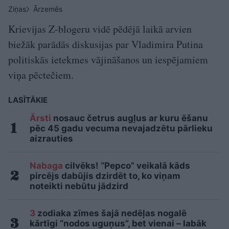
Ziņas
Ārzemēs
Krievijas Z-blogeru vidē pēdējā laikā arvien
biežāk parādās diskusijas par Vladimira Putina
politiskās ietekmes vājināšanos un iespējamiem
viņa pēctečiem.
LASĪTĀKIE
Ārsti
nosauc četrus augļus ar kuru ēšanu
pēc 45 gadu vecuma nevajadzētu pārlieku
aizrauties
Nabaga
cilvēks! “Pepco” veikalā kāds
pircējs dabūjis dzirdēt to, ko viņam
noteikti nebūtu jādzird
3
zodiaka zīmes šajā nedēļas nogalē
kārtīgi “nodos uguņus”, bet vienai – labāk