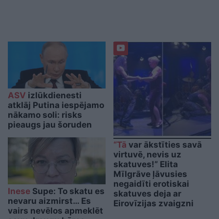
ASV
izlūkdienesti
atklāj Putina iespējamo
nākamo soli: risks
pieaugs jau šoruden
“Tā
var ākstīties savā
virtuvē, nevis uz
skatuves!” Elita
Mīlgrāve ļāvusies
negaidīti erotiskai
Inese
Supe: To skatu es
skatuves deja ar
nevaru aizmirst… Es
Eirovīzijas zvaigzni
vairs nevēlos apmeklēt