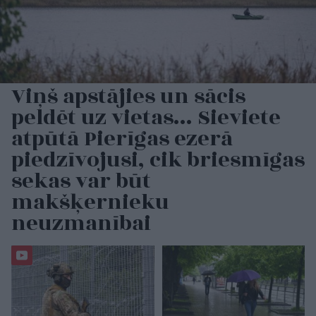
Viņš apstājies un sācis
peldēt uz vietas… Sieviete
atpūtā Pierīgas ezerā
piedzīvojusi, cik briesmīgas
sekas var būt
makšķernieku
neuzmanībai