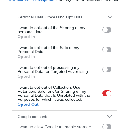
atradīs veidu, kā pamatīgi
third parties.
atriebties
Please note that this website/app uses one or more Google
Personal Data Processing Opt Outs
services and may gather and store information including but
not limited to your visit or usage behaviour. You may click to
I want to opt-out of the Sharing of my
personal data.
grant or deny consent to Google and its third-party tags to
Opted In
use your data for below specified purposes in below Google
consent section.
I want to opt-out of the Sale of my
Personal Data.
Opted In
I want to opt-out of processing my
Personal Data for Targeted Advertising.
Opted In
Pamatīgs reibums! Rīgā
VIDEO.
Fenomenāls
policija aiztur agresīvu
skats! Ukraiņu aktīvists
I want to opt-out of Collection, Use,
Retention, Sale, and/or Sharing of my
vīrieti, kurš ar
ielauzies Krievijas
Personal Data that Is Unrelated with the
elektrisko riteņkrēslu
aizsardzības nozares
Purposes for which it was collected.
pārvietojās pa
amatpersonu
Opted Out
brauktuvi
videokonferencē
Google consents
I want to allow Google to enable storage
Atcelt
Ziņot