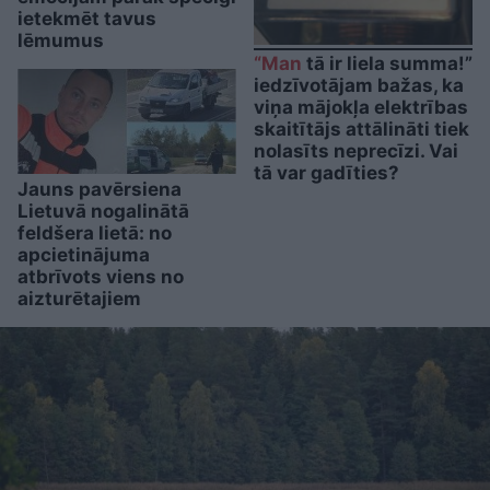
ietekmēt tavus
lēmumus
“Man
tā ir liela summa!”
iedzīvotājam bažas, ka
viņa mājokļa elektrības
skaitītājs attālināti tiek
nolasīts neprecīzi. Vai
tā var gadīties?
Jauns pavērsiena
Lietuvā nogalinātā
feldšera lietā: no
apcietinājuma
atbrīvots viens no
aizturētajiem