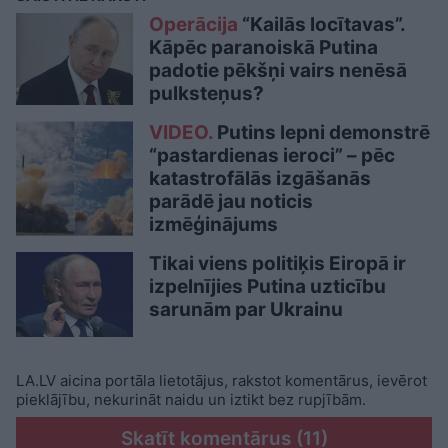
Operācija
“Kailās locītavas”.
Kāpēc paranoiskā Putina
padotie pēkšņi vairs nenēsā
pulksteņus?
VIDEO.
Putins lepni demonstrē
“pastardienas ieroci” – pēc
katastrofālās izgāšanās
parādē jau noticis
izmēģinājums
Tikai viens politiķis Eiropā ir
izpelnījies Putina uzticību
sarunām par Ukrainu
LA.LV aicina portāla lietotājus, rakstot komentārus, ievērot
pieklājību, nekurināt naidu un iztikt bez rupjībām.
Skatīt komentārus (11)