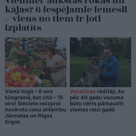
Vienmēr aukstas rokas un
kājas? 6 iespējamie iemesli
– viens no tiem ir ļoti
izplatīts
Vienā tirgū – 6 eiro
Veselības
rādītāji, ko
kilogramā, bet citā – 15
pēc 40 gadu vecuma
eiro! Sieviete neizprot
būtu vērts pārbaudīt
novēroto cenu atšķirību
vismaz reizi gadā
Jūrmalas un Rīgas
tirgos