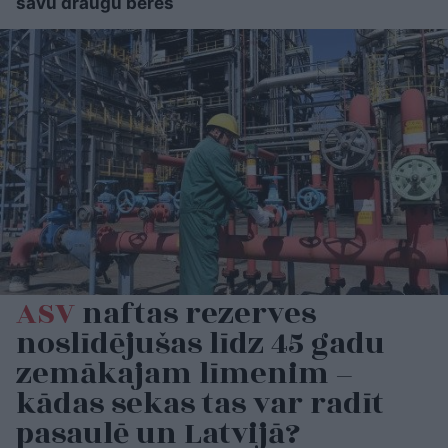
savu draugu bēres
ASV
naftas rezerves
noslīdējušas līdz 45 gadu
zemākajam līmenim –
kādas sekas tas var radīt
pasaulē un Latvijā?