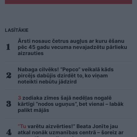
LASĪTĀKIE
Ārsti nosauc četrus augļus ar kuru ēšanu
pēc 45 gadu vecuma nevajadzētu pārlieku
aizrauties
Nabaga cilvēks! “Pepco” veikalā kāds
pircējs dabūjis dzirdēt to, ko viņam
noteikti nebūtu jādzird
3
zodiaka zīmes šajā nedēļas nogalē
kārtīgi “nodos uguņus”, bet vienai – labāk
palikt mājās
“Tu
varētu aizvērties!” Beata Jonīte jau
atkal nonāk uzmanības centrā – šoreiz ar