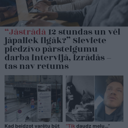
“Jāstrādā
12 stundas un vēl
jāpaliek ilgāk?” Sieviete
piedzīvo pārsteigumu
darba intervijā, izrādās –
tas nav retums
Kad beidzot varētu būt
“Tik
daudz melu…”