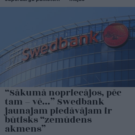
“Sākumā nopriecājos, pēc
tam – vē…” Swedbank
jaunajam piedāvājam ir
būtisks “zemūdens
akmens”