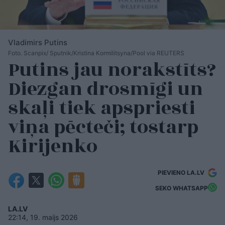
Vladimirs Putins
Foto. Scanpix/ Sputnik/Kristina Kormilitsyna/Pool via REUTERS
Putins jau norakstīts?
Diezgan drosmīgi un
skaļi tiek apspriesti
viņa pēcteči; tostarp
Kirijenko
PIEVIENO LA.LV
SEKO WHATSAPP
LA.LV
22:14, 19. maijs 2026