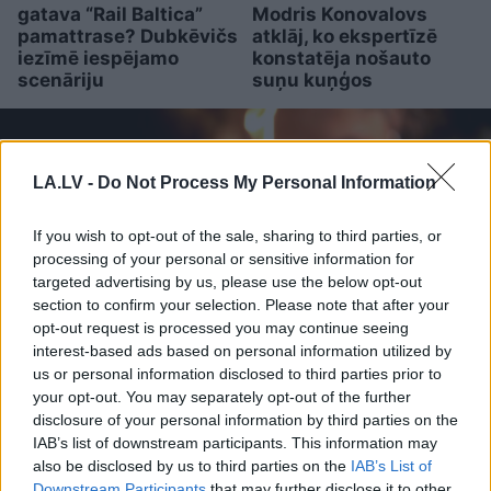
gatava “Rail Baltica”
Modris Konovalovs
pamattrase? Dubkēvičs
atklāj, ko ekspertīzē
iezīmē iespējamo
konstatēja nošauto
scenāriju
suņu kuņģos
LA.LV -
Do Not Process My Personal Information
If you wish to opt-out of the sale, sharing to third parties, or
processing of your personal or sensitive information for
targeted advertising by us, please use the below opt-out
section to confirm your selection. Please note that after your
opt-out request is processed you may continue seeing
interest-based ads based on personal information utilized by
us or personal information disclosed to third parties prior to
your opt-out. You may separately opt-out of the further
Ar šo zodiaka zīmju
disclosure of your personal information by third parties on the
pārstāvjiem labāk
IAB’s list of downstream participants. This information may
also be disclosed by us to third parties on the
IAB’s List of
nestrīdēties: viņi vienmēr
Downstream Participants
that may further disclose it to other