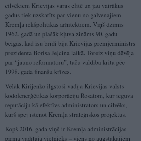
cilvēkiem Krievijas varas elitē un jau vairākus
gadus tiek uzskatīts par vienu no galvenajiem
Kremļa iekšpolitikas arhitektiem. Viņš dzimis
1962. gadā un plašāk kļuva zināms 90. gadu
beigās, kad īsu brīdi bija Krievijas premjerministrs
prezidenta Borisa Jeļcina laikā. Toreiz viņu dēvēja
par “jauno reformatoru”, taču valdība krita pēc
1998. gada finanšu krīzes.
Vēlāk Kirijenko ilgstoši vadīja Krievijas valsts
kodolenerģētikas korporāciju Rosatom, kur ieguva
reputāciju kā efektīvs administrators un cilvēks,
kurš spēj īstenot Kremļa stratēģiskos projektus.
Kopš 2016. gada viņš ir Kremļa administrācijas
pirmā vadītāja vietnieks – viens no augstākajiem