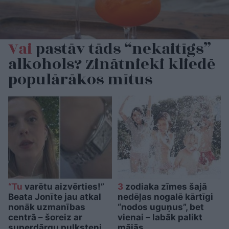
Vai
pastāv tāds “nekaitīgs”
alkohols? Zinātnieki kliedē
populārākos mītus
“Tu
varētu aizvērties!”
3
zodiaka zīmes šajā
Beata Jonīte jau atkal
nedēļas nogalē kārtīgi
nonāk uzmanības
“nodos uguņus”, bet
centrā – šoreiz ar
vienai – labāk palikt
superdārgu pulksteni
mājās