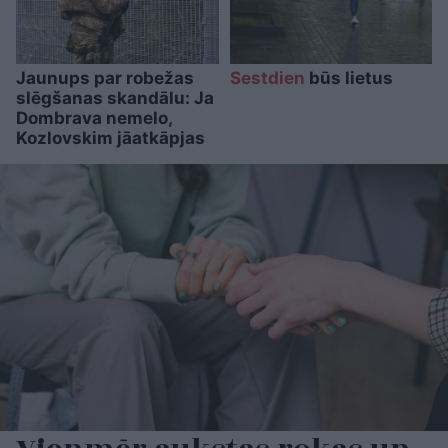
Jaunups par robežas
Sestdien
būs lietus
slēgšanas skandālu: Ja
Dombrava nemelo,
Kozlovskim jāatkāpjas