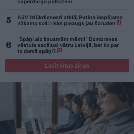
superdārgu pulksteni
ASV izlūkdienesti atklāj Putina iespējamo
nākamo soli: risks pieaugs jau šoruden
2
“Spāņi aiz šausmām mēmi!” Dombravas
vēstule sacēlusi vētru Latvijā, bet ko par
to domā spāņi?
12
Lasīt citas ziņas