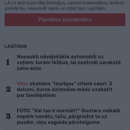
LA.LV aicina portāla lietotājus, rakstot komentārus, ievērot
pieklājību, nekurināt naidu un iztikt bez rupjībām.
Pievieno komentāru
LASĪTĀKIE
Nosaukti nāvējošākie automobiļi uz
ceļiem: turam īkšķus, lai neatrodi sarakstā
savu auto
Viņu
skatiens “izurbjas” citiem cauri: 3
datumi, kuros dzimušos mēdz uzskatīt
par biedējošiem
FOTO. “Vai tas ir normāli?” Guntars veikalā
nopērk tomātu, taču, pārgriežot to uz
pusēm, viņu sagaida pārsteigums