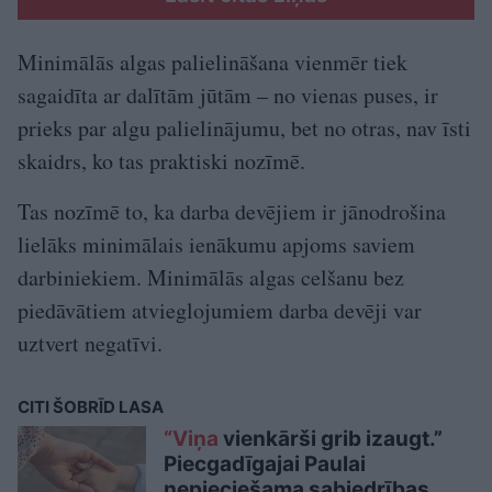
Minimālās algas palielināšana vienmēr tiek
sagaidīta ar dalītām jūtām – no vienas puses, ir
prieks par algu palielinājumu, bet no otras, nav īsti
skaidrs, ko tas praktiski nozīmē.
Tas nozīmē to, ka darba devējiem ir jānodrošina
lielāks minimālais ienākumu apjoms saviem
darbiniekiem. Minimālās algas celšanu bez
piedāvātiem atvieglojumiem darba devēji var
uztvert negatīvi.
CITI ŠOBRĪD LASA
“Viņa
vienkārši grib izaugt.”
Piecgadīgajai Paulai
nepieciešama sabiedrības