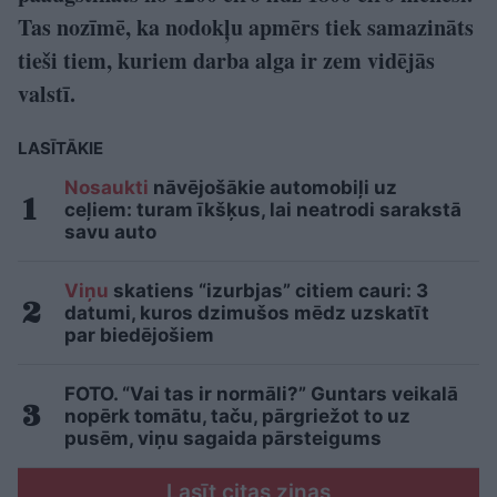
Tas nozīmē, ka nodokļu apmērs tiek samazināts
tieši tiem, kuriem darba alga ir zem vidējās
valstī.
LASĪTĀKIE
Nosaukti
nāvējošākie automobiļi uz
ceļiem: turam īkšķus, lai neatrodi sarakstā
savu auto
Viņu
skatiens “izurbjas” citiem cauri: 3
datumi, kuros dzimušos mēdz uzskatīt
par biedējošiem
FOTO. “Vai tas ir normāli?” Guntars veikalā
nopērk tomātu, taču, pārgriežot to uz
pusēm, viņu sagaida pārsteigums
Lasīt citas ziņas