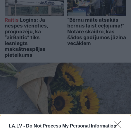
Raitis
Logins: Ja
“Bērnu māte atsakās
nespēs vienoties,
bērnus laist ceļojumā!”
prognozēju, ka
Notāre skaidro, kas
“airBaltic” tiks
šādos gadījumos jāzina
iesniegts
vecākiem
maksātnespējas
pieteikums
LA.LV -
Do Not Process My Personal Information