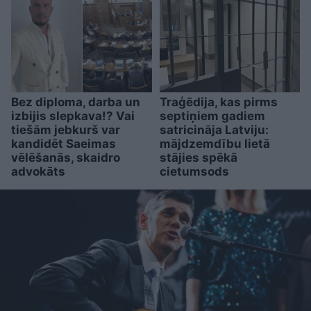
Bez diploma, darba un
Traģēdija, kas pirms
izbijis slepkava!? Vai
septiņiem gadiem
tiešām jebkurš var
satricināja Latviju:
kandidēt Saeimas
mājdzemdību lietā
vēlēšanās, skaidro
stājies spēkā
advokāts
cietumsods