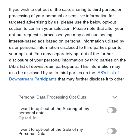
If you wish to opt-out of the sale, sharing to third parties, or
Mīļotajam cilvēkam šo
processing of your personal or sensitive information for
labāk nedāvināt! Šīs
targeted advertising by us, please use the below opt-out
section to confirm your selection. Please note that after your
šķietami nevainīgās
opt-out request is processed you may continue seeing
dāvanas attiecībās var
interest-based ads based on personal information utilized by
ienest strīdus un asaras
us or personal information disclosed to third parties prior to
your opt-out. You may separately opt-out of the further
disclosure of your personal information by third parties on the
IAB’s list of downstream participants. This information may
also be disclosed by us to third parties on the
IAB’s List of
Downstream Participants
that may further disclose it to other
third parties.
Please note that this website/app uses one or more Google
Personal Data Processing Opt Outs
services and may gather and store information including but
not limited to your visit or usage behaviour. You may click to
I want to opt-out of the Sharing of my
personal data.
Pilsoņi spriež, vai
FOTO. “Vai tas ir
grant or deny consent to Google and its third-party tags to
Opted In
šogad vispār ir vērts iet
normāli?” Guntars
use your data for below specified purposes in below Google
vēlēt: “Man ir tā
veikalā nopērk tomātu,
consent section.
I want to opt-out of the Sale of my
apnikusi politiskā AI
taču, pārgriežot to uz
Personal Data.