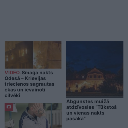
VIDEO.
Smaga nakts
Odesā – Krievijas
triecienos sagrautas
ēkas un ievainoti
cilvēki
Abgunstes muižā
atdzīvosies “Tūkstoš
un vienas nakts
pasaka”