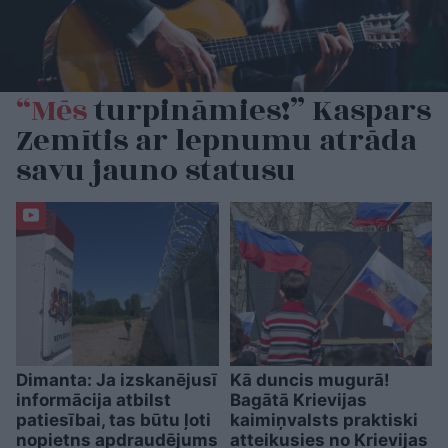
“Mēs
turpināmies!” Kaspars
Zemītis ar lepnumu atrāda
savu jauno statusu
Dimanta: Ja izskanējusī
Kā duncis mugurā!
informācija atbilst
Bagātā Krievijas
patiesībai, tas būtu ļoti
kaimiņvalsts praktiski
nopietns apdraudējums
atteikusies no Krievijas