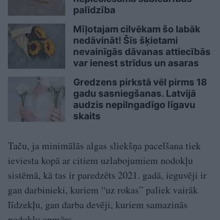
palīdzība
Mīļotajam cilvēkam šo labāk
nedāvināt! Šīs šķietami
nevainīgās dāvanas attiecībās
var ienest strīdus un asaras
Gredzens pirkstā vēl pirms 18
gadu sasniegšanas. Latvijā
audzis nepilngadīgo līgavu
skaits
Taču, ja minimālās algas sliekšņa pacelšana tiek
ieviesta kopā ar citiem uzlabojumiem nodokļu
sistēmā, kā tas ir paredzēts 2021. gadā, ieguvēji ir
gan darbinieki, kuriem “uz rokas” paliek vairāk
līdzekļu, gan darba devēji, kuriem samazinās
nodokļu apmērs.