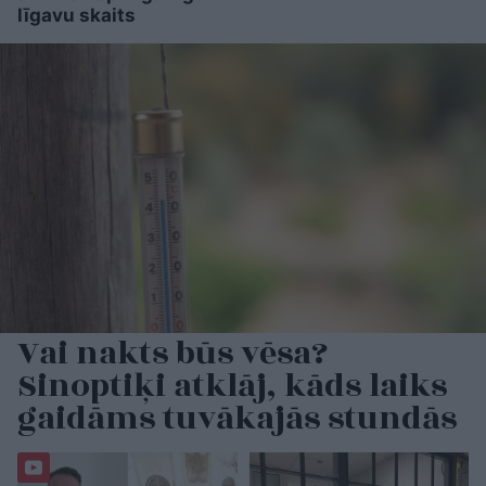
līgavu skaits
Vai nakts būs vēsa?
Sinoptiķi atklāj, kāds laiks
gaidāms tuvākajās stundās