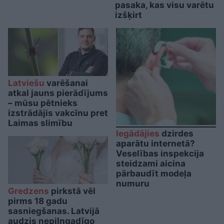
pasaka, kas visu varētu
izšķirt
Latviešu
varēšanai
atkal jauns pierādījums
– mūsu pētnieks
izstrādājis vakcīnu pret
Laimas slimību
Iegādājies
dzirdes
aparātu internetā?
Veselības inspekcija
steidzami aicina
pārbaudīt modeļa
numuru
Gredzens
pirkstā vēl
pirms 18 gadu
sasniegšanas. Latvijā
audzis nepilngadīgo