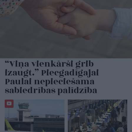
“Viņa vienkārši grib
izaugt.” Piecgadīgajai
Paulai nepieciešama
sabiedrības palīdzība