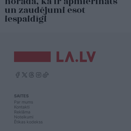
norāda, ka ir apmierināts
un zaudējumi esot
iespaidīgi
SAITES
Par mums
Kontakti
Reklāma
Noteikumi
Ētikas kodekss