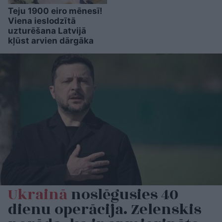
Teju 1900 eiro mēnesī!
Viena ieslodzītā
uzturēšana Latvijā
kļūst arvien dārgāka
Ukrainā
noslēgusies 40
dienu operācija. Zelenskis