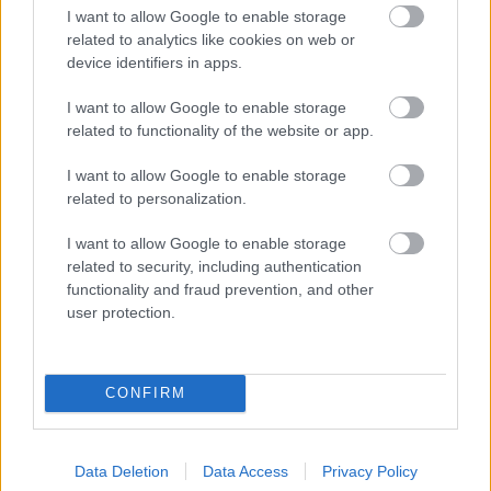
skaista latviešu dziesma
I want to allow Google to enable storage
related to analytics like cookies on web or
device identifiers in apps.
I want to allow Google to enable storage
related to functionality of the website or app.
I want to allow Google to enable storage
related to personalization.
I want to allow Google to enable storage
Viņu
skatiens
“Latvijas
izlase nav par
related to security, including authentication
“izurbjas” citiem cauri:
ādas krāsu.” Latvijas
3 datumi, kuros
Basketbola savienības
functionality and fraud prevention, and other
dzimušos mēdz
paziņojums par
user protection.
uzskatīt par
spēlētāju aizskaršanu
biedējošiem
izgaismo nepatīkamu
sabiedrības šķautni
CONFIRM
Data Deletion
Data Access
Privacy Policy