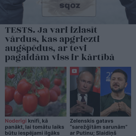
TESTS. Ja vari izlasīt
vārdus, kas apgriezti
augšpēdus, ar tevi
pagaidām viss ir kārtībā
Noderīgi
knifi, kā
Zelenskis gatavs
panākt, lai tomātu laiks
“sarežģītām sarunām”
būtu iespējami ilgāks
ar Putinu; Slaidiņš