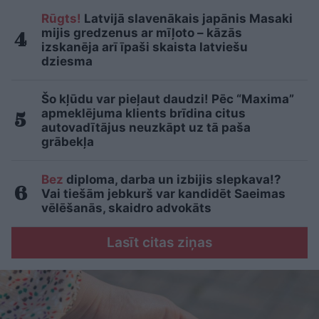
Rūgts!
Latvijā slavenākais japānis Masaki
mijis gredzenus ar mīļoto – kāzās
izskanēja arī īpaši skaista latviešu
dziesma
Šo kļūdu var pieļaut daudzi! Pēc “Maxima”
apmeklējuma klients brīdina citus
autovadītājus neuzkāpt uz tā paša
grābekļa
Bez
diploma, darba un izbijis slepkava!?
Vai tiešām jebkurš var kandidēt Saeimas
vēlēšanās, skaidro advokāts
Lasīt citas ziņas