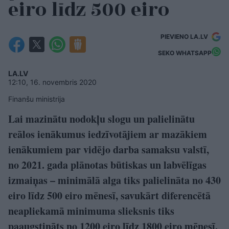
eiro līdz 500 eiro
PIEVIENO LA.LV
SEKO WHATSAPP
LA.LV
12:10, 16. novembris 2020
Finanšu ministrija
Lai mazinātu nodokļu slogu un palielinātu
reālos ienākumus iedzīvotājiem ar mazākiem
ienākumiem par vidējo darba samaksu valstī,
no 2021. gada plānotas būtiskas un labvēlīgas
izmaiņas – minimālā alga tiks palielināta no 430
eiro līdz 500 eiro mēnesī, savukārt diferencētā
neapliekamā minimuma slieksnis tiks
paaugstināts no 1200 eiro līdz 1800 eiro mēnesī.