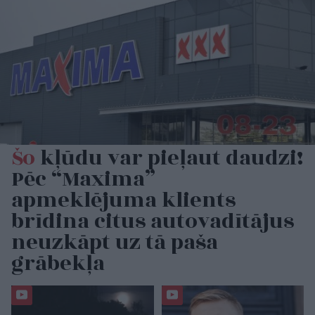
Šo
kļūdu var pieļaut daudzi!
Pēc “Maxima”
apmeklējuma klients
brīdina citus autovadītājus
neuzkāpt uz tā paša
grābekļa