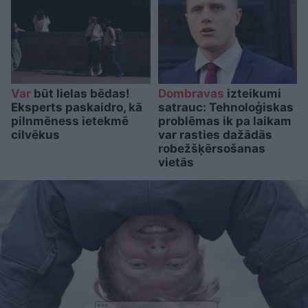
Var
būt lielas bēdas!
Dombravas
izteikumi
Eksperts paskaidro, kā
satrauc: Tehnoloģiskas
pilnmēness ietekmē
problēmas ik pa laikam
cilvēkus
var rasties dažādās
robežšķērsošanas
vietās