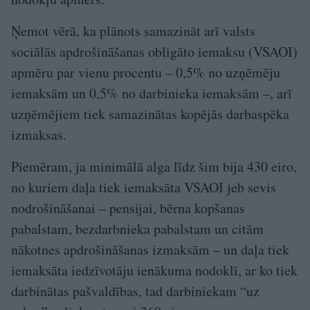
Ņemot vērā, ka plānots samazināt arī valsts
sociālās apdrošināšanas obligāto iemaksu (VSAOI)
apmēru par vienu procentu – 0,5% no uzņēmēju
iemaksām un 0,5% no darbinieka iemaksām –, arī
uzņēmējiem tiek samazinātas kopējās darbaspēka
izmaksas.
Piemēram, ja minimālā alga līdz šim bija 430 eiro,
no kuriem daļa tiek iemaksāta VSAOI jeb sevis
nodrošināšanai – pensijai, bērna kopšanas
pabalstam, bezdarbnieka pabalstam un citām
nākotnes apdrošināšanas izmaksām – un daļa tiek
iemaksāta iedzīvotāju ienākuma nodoklī, ar ko tiek
darbinātas pašvaldības, tad darbiniekam “uz