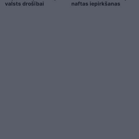
valsts drošībai
naftas iepirkšanas