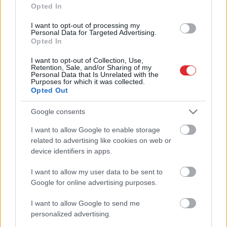
šļura!”
pusēm, viņu sagaida
Opted In
pārsteigums
I want to opt-out of processing my
Personal Data for Targeted Advertising.
Opted In
I want to opt-out of Collection, Use,
Retention, Sale, and/or Sharing of my
Personal Data that Is Unrelated with the
Purposes for which it was collected.
Opted Out
Google consents
I want to allow Google to enable storage
Atcelt
Ziņot
related to advertising like cookies on web or
device identifiers in apps.
Rūgts! Latvijā slavenākais
I want to allow my user data to be sent to
japānis Masaki mijis
Google for online advertising purposes.
gredzenus ar mīļoto –
I want to allow Google to send me
kāzās izskanēja arī īpaši
personalized advertising.