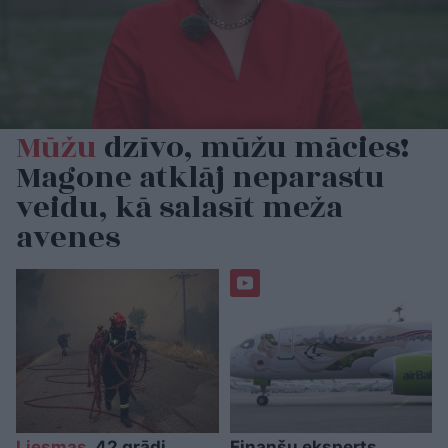
Mūžu
dzīvo, mūžu mācies!
Magone atklāj neparastu
veidu, kā salasīt meža
avenes
Liesmas,
42 grādi,
Finanšu eksperts