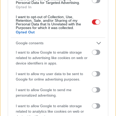
ar varu iedots maksas
Personal Data for Targeted Advertising.
trauks – pasākumu
Opted In
apmeklētāji sāk dusmoties
I want to opt-out of Collection, Use,
Retention, Sale, and/or Sharing of my
Personal Data that Is Unrelated with the
Purposes for which it was collected.
Opted Out
Google consents
I want to allow Google to enable storage
Atcelt
Ziņot
related to advertising like cookies on web or
device identifiers in apps.
Kabacis ir? 3 gardas
Latvijā
bērnus dzemdē
I want to allow my user data to be sent to
receptes ar kabačiem –
arvien vēlāk: dati atklāj,
Google for online advertising purposes.
salāti, ripiņas un
cik gadu tagad ir
biezzupa
“vidējai” mammai
I want to allow Google to send me
personalized advertising.
I want to allow Google to enable storage
related to analytics like cookies on web or