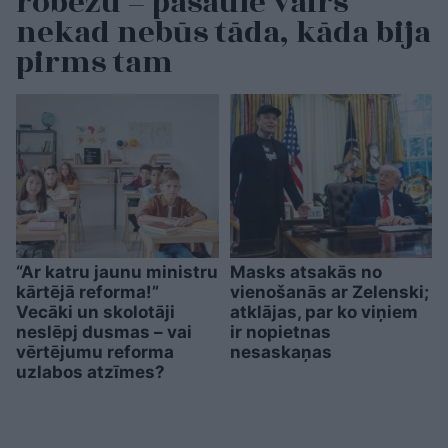
robežu – pasaule vairs
nekad nebūs tāda, kāda bija
pirms tam
“Ar katru jaunu ministru
Masks atsakās no
kārtējā reforma!”
vienošanās ar Zelenski;
Vecāki un skolotāji
atklājas, par ko viņiem
neslēpj dusmas – vai
ir nopietnas
vērtējumu reforma
nesaskaņas
uzlabos atzīmes?