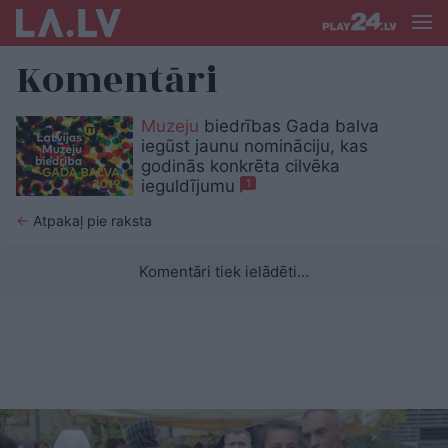
Komentāri
Muzeju
biedrības Gada balva
iegūst jaunu nomināciju, kas
godinās konkrēta cilvēka
ieguldījumu
1
←
Atpakaļ pie raksta
Komentāri tiek ielādēti...