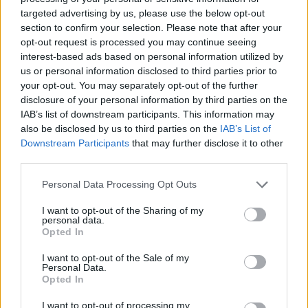
Cik
tālu deputāts var
Renovācijas laikā
targeted advertising by us, please use the below opt-out
aizbraukt par valsts
Olainē kādā namā
section to confirm your selection. Please note that after your
naudu? Sabiedrība sāk
sācies peļu iebrukums:
opt-out request is processed you may continue seeing
rēķināt un atklājas
vienā dzīvoklī notverts
interest-based ads based on personal information utilized by
vareni cipari
ap 40 grauzēju
us or personal information disclosed to third parties prior to
your opt-out. You may separately opt-out of the further
disclosure of your personal information by third parties on the
IAB’s list of downstream participants. This information may
also be disclosed by us to third parties on the
IAB’s List of
Downstream Participants
that may further disclose it to other
third parties.
Please note that this website/app uses one or more Google
Personal Data Processing Opt Outs
services and may gather and store information including but
not limited to your visit or usage behaviour. You may click to
I want to opt-out of the Sharing of my
personal data.
grant or deny consent to Google and its third-party tags to
Opted In
use your data for below specified purposes in below Google
consent section.
I want to opt-out of the Sale of my
“Nu
šī ir cilvēku krāpšana!”
Personal Data.
Opted In
Depozīta glāze vai vienkārši
I want to opt-out of processing my