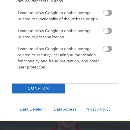
device identifiers in apps.
“Man arī tagad vajag!”
I want to allow Google to enable storage
Hortenziju fani
related to functionality of the website or app.
sajūsmā par šo
tirgotāju Salaspilī
I want to allow Google to enable storage
related to personalization.
TESTS.
Kuras valsts
numurzīme redzama
attēlā? Tikai retais šajā
I want to allow Google to enable storage
testā iegūst vismaz
related to security, including authentication
90%
functionality and fraud prevention, and other
Eiropa
sola aizvērt
user protection.
Krievijas gāzes krānu,
bet jūnijā to atgriezusi
vaļā vēl plašāk
CONFIRM
Data Deletion
Data Access
Privacy Policy