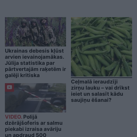
Ukrainas debesis kļūst
arvien ievainojamākas.
Jūlija statistika par
pārtvertajām raķetēm ir
galēji kritiska
Ceļmalā ieraudzīji
zirņu lauku – vai drīkst
ieiet un salasīt kādu
saujiņu ēšanai?
VIDEO.
Polijā
dzērājšoferis ar salmu
piekabi izraisa avāriju
un apdraud 500