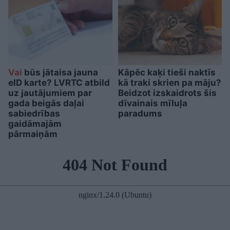
Vai
būs jātaisa jauna
Kāpēc kaķi tieši naktīs
eID karte? LVRTC atbild
kā traki skrien pa māju?
uz jautājumiem par
Beidzot izskaidrots šis
gada beigās daļai
dīvainais mīluļa
sabiedrības
paradums
gaidāmajām
pārmaiņām