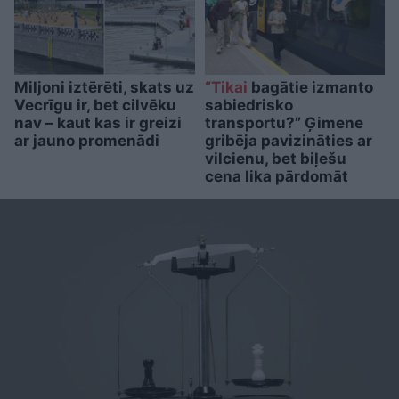
Miljoni iztērēti, skats uz
“Tikai
bagātie izmanto
Vecrīgu ir, bet cilvēku
sabiedrisko
nav – kaut kas ir greizi
transportu?” Ģimene
ar jauno promenādi
gribēja pavizināties ar
vilcienu, bet biļešu
cena lika pārdomāt