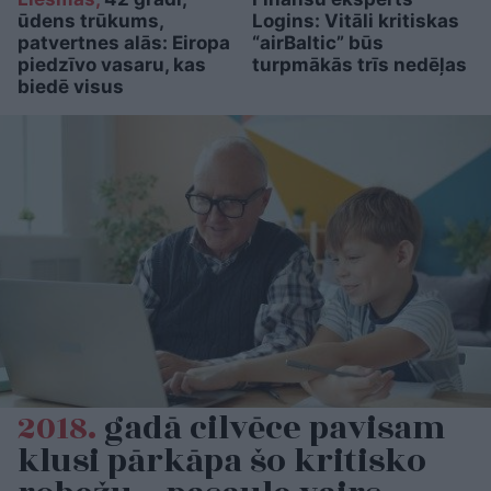
ūdens trūkums,
Logins: Vitāli kritiskas
patvertnes alās: Eiropa
“airBaltic” būs
piedzīvo vasaru, kas
turpmākās trīs nedēļas
biedē visus
2018.
gadā cilvēce pavisam
klusi pārkāpa šo kritisko