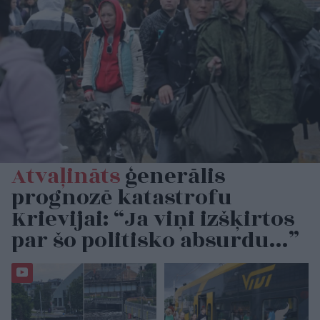
Atvaļināts
ģenerālis
prognozē katastrofu
Krievijai: “Ja viņi izšķirtos
par šo politisko absurdu…”