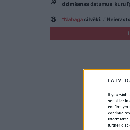
dzimšanas datumus, kuru īpa
“Nabaga
cilvēki…” Neierasts
LA.LV -
Do
If you wish 
sensitive in
confirm you
continue se
information 
further disc