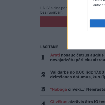
authenti
LA.LV aicina portāla lietotājus, rakstot
bez rupjībām.
Pi
LASĪTĀKIE
Ārsti
nosauc četrus augļus
nevajadzētu pārlieku aizrau
Vai darbs no 9.00 līdz 17.00
dzimšanas datumus, kuru īpa
“Nabaga
cilvēki…” Neierasts
Cilvēkus
aizrāvis ātrs IQ te