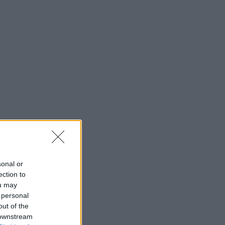
sonal or
ection to
ou may
 personal
out of the
 downstream