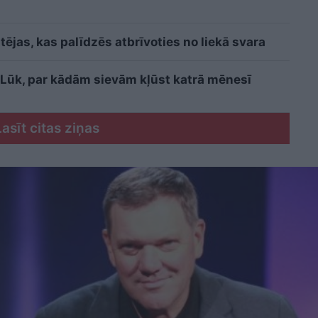
ējas, kas palīdzēs atbrīvoties no liekā svara
i? Lūk, par kādām sievām kļūst katrā mēnesī
Lasīt citas ziņas