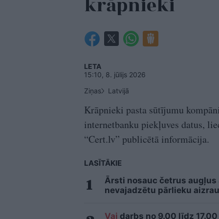
krāpnieki
LETA
15:10, 8. jūlijs 2026
Ziņas
Latvijā
Krāpnieki pasta sūtījumu kompānij
internetbanku piekļuves datus, lie
“Cert.lv” publicētā informācija.
LASĪTĀKIE
Ārsti nosauc četrus augļus
nevajadzētu pārlieku aizrau
Vai
darbs no 9.00 līdz 17.00