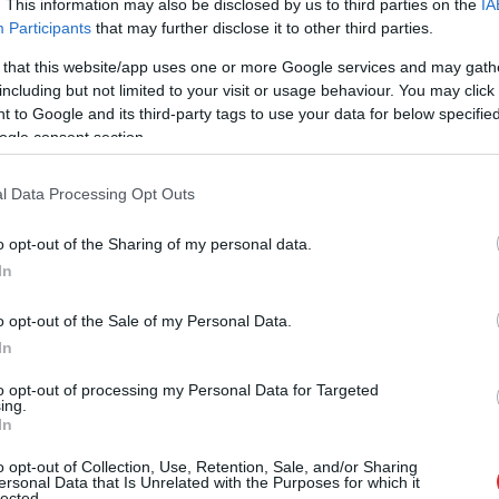
. This information may also be disclosed by us to third parties on the
IA
Participants
that may further disclose it to other third parties.
ājs nav saistīts ar “Omniva”, un, nospiežot “saņemt
 that this website/app uses one or more Google services and may gath
including but not limited to your visit or usage behaviour. You may click 
v saistīta ar “Omniva”.
 to Google and its third-party tags to use your data for below specifi
ogle consent section.
s Matemātikas un informātikas institūta
sardzības ministrijas pakļautībā atbilstoši
l Data Processing Opt Outs
. Iestādes uzdevumi ir uzturēt vienotu
o opt-out of the Sharing of my personal data.
notiekošo darbību atainojumu, sniegt atbalstu
In
 incidentu novēršanā Latvijas IP adrešu apgabalos
o opt-out of the Sale of my Personal Data.
In
to opt-out of processing my Personal Data for Targeted
ing.
In
tvija
o opt-out of Collection, Use, Retention, Sale, and/or Sharing
ersonal Data that Is Unrelated with the Purposes for which it
lected.