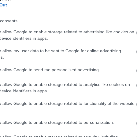
Out
ogle ziņās
Pievienot
Atcelt
Ziņot
consents
o allow Google to enable storage related to advertising like cookies on
evice identifiers in apps.
o allow my user data to be sent to Google for online advertising
s.
to allow Google to send me personalized advertising.
o allow Google to enable storage related to analytics like cookies on
evice identifiers in apps.
erti ceļ trauksmi:
Daudzi
pat
niekiem ir jauna
neaizdomājas, ka pēc
o allow Google to enable storage related to functionality of the website
, kas kļūst arvien
bankomāta
lārāka
apmeklējuma aiz sevis
o allow Google to enable storage related to personalization.
atstāj vērtīgu
informāciju
o allow Google to enable storage related to security, including