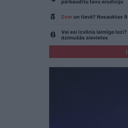
pārbaudītu tavu erudīciju
Dzer
un tievē? Nosauktas 9 t
Vai esi izvilcis laimīgo loz
dzimušās sievietes