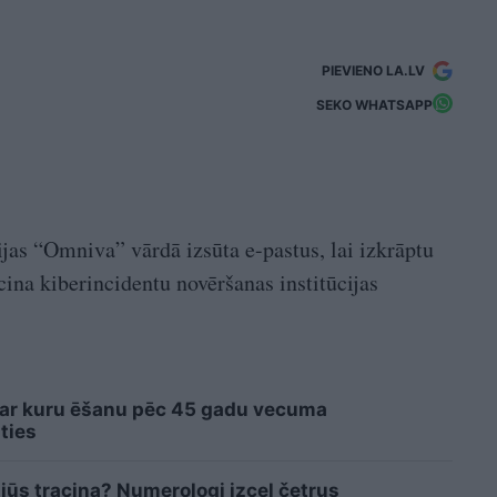
PIEVIENO LA.LV
SEKO WHATSAPP
as “Omniva” vārdā izsūta e-pastus, lai izkrāptu
cina kiberincidentu novēršanas institūcijas
 ar kuru ēšanu pēc 45 gadu vecuma
ties
 jūs tracina? Numerologi izceļ četrus