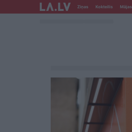
Ziņas
Kokteilis
Mājas