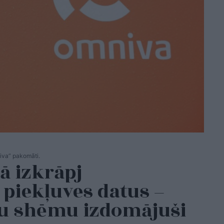
iva” pakomāti.
ā izkrāpj
piekļuves datus –
nu shēmu izdomājuši