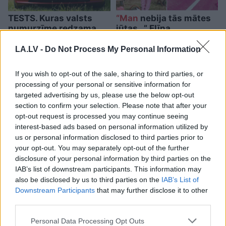
TESTS. Kuras valsts
“Man
nebija tās mātes
numurzīme redzama
jūtas…” Elīna
attēlā? Tikai retais šajā
Didrihsone atklāti par
testā iegūst vismaz
laiku pēc dēla
LA.LV -
Do Not Process My Personal Information
90%
piedzimšanas
If you wish to opt-out of the sale, sharing to third parties, or
processing of your personal or sensitive information for
targeted advertising by us, please use the below opt-out
section to confirm your selection. Please note that after your
opt-out request is processed you may continue seeing
interest-based ads based on personal information utilized by
us or personal information disclosed to third parties prior to
your opt-out. You may separately opt-out of the further
disclosure of your personal information by third parties on the
IAB’s list of downstream participants. This information may
also be disclosed by us to third parties on the
IAB’s List of
Downstream Participants
that may further disclose it to other
third parties.
“Tā
sanāca, ka iemīlējās
Please note that this website/app uses one or more Google
Personal Data Processing Opt Outs