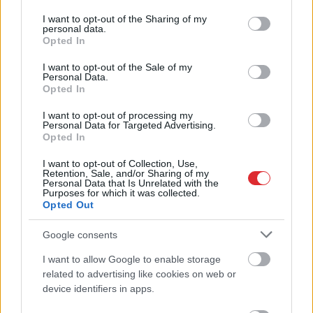
divi cilvēki ar lielu gadu
services and may gather and store information including but
starpību,” Linda Kalniņa
not limited to your visit or usage behaviour. You may click to
I want to opt-out of the Sharing of my
personal data.
grant or deny consent to Google and its third-party tags to
pirmo reizi publiski
Opted In
use your data for below specified purposes in below Google
apstiprina laulību ar
consent section.
I want to opt-out of the Sale of my
Personal Data.
Džilindžeru
Opted In
I want to opt-out of processing my
LASĪTĀKIE
Personal Data for Targeted Advertising.
Opted In
Ar šo zodiaka zīmju pārstāvjiem labāk
nestrīdēties: viņi vienmēr atradīs veidu,
I want to opt-out of Collection, Use,
kā pamatīgi atriebties
Retention, Sale, and/or Sharing of my
Personal Data that Is Unrelated with the
Purposes for which it was collected.
Opted Out
“Man pat neomulīgi palika!” Sēņotāja
mežā uziet ļoti biedējošu vietu
Google consents
Astroloģe
izceļ 3 zodiaka zīmes, kurām ir
I want to allow Google to enable storage
Atcelt
Ziņot
nosliece uz emocionālu kontroli pār citiem
related to advertising like cookies on web or
cilvēkiem
device identifiers in apps.