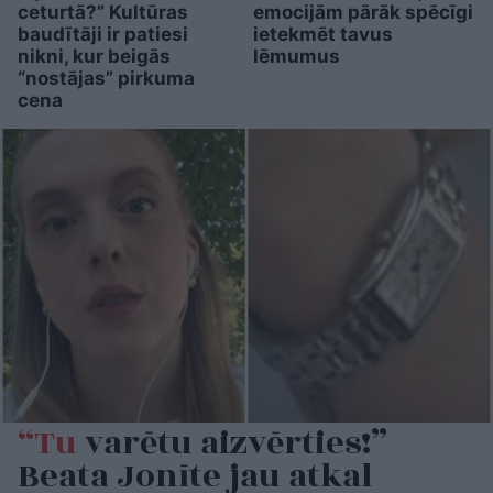
ceturtā?” Kultūras
emocijām pārāk spēcīgi
baudītāji ir patiesi
ietekmēt tavus
nikni, kur beigās
lēmumus
“nostājas” pirkuma
cena
“Tu
varētu aizvērties!”
Beata Jonīte jau atkal