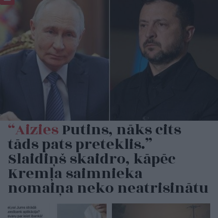
“Aizies
Putins, nāks cits
tāds pats preteklis.”
Slaidiņš skaidro, kāpēc
Kremļa saimnieka
nomaiņa neko neatrisinātu