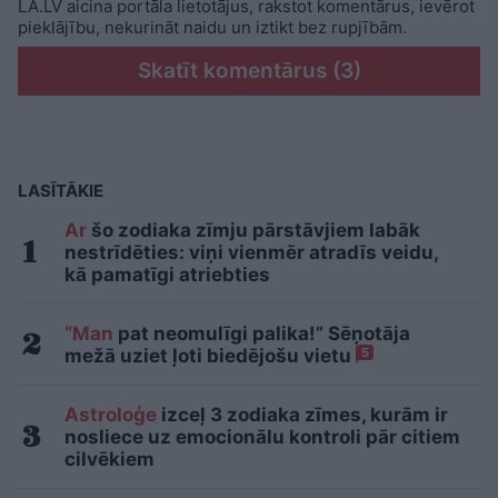
LA.LV aicina portāla lietotājus, rakstot komentārus, ievērot
pieklājību, nekurināt naidu un iztikt bez rupjībām.
Skatīt komentārus (3)
LASĪTĀKIE
Ar
šo zodiaka zīmju pārstāvjiem labāk
nestrīdēties: viņi vienmēr atradīs veidu,
kā pamatīgi atriebties
“Man
pat neomulīgi palika!” Sēņotāja
mežā uziet ļoti biedējošu vietu
5
Astroloģe
izceļ 3 zodiaka zīmes, kurām ir
nosliece uz emocionālu kontroli pār citiem
cilvēkiem