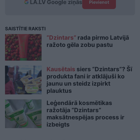
LA.LV Google ziņās
Pievienot
SAISTĪTIE RAKSTI
“Dzintars”
rada pirmo Latvijā
ražoto gēla zobu pastu
Kausētais
siers “Dzintars”? Šī
produkta fani ir atklājuši ko
jaunu un steidz izpirkt
plauktus
Leģendārā kosmētikas
ražotāja “Dzintars”
maksātnespējas process ir
izbeigts