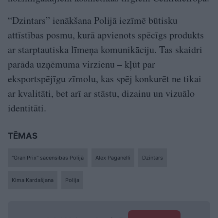
“Dzintars” ienākšana Polijā iezīmē būtisku
attīstības posmu, kurā apvienots spēcīgs produkts
ar starptautiska līmeņa komunikāciju. Tas skaidri
parāda uzņēmuma virzienu – kļūt par
eksportspējīgu zīmolu, kas spēj konkurēt ne tikai
ar kvalitāti, bet arī ar stāstu, dizainu un vizuālo
identitāti.
TĒMAS
"Gran Prix" sacensības Polijā
Alex Paganelli
Dzintars
Kima Kardašjana
Polija