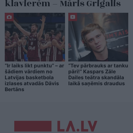
klavierēm – Māris Grigalis
“Ir laiks likt punktu” – ar
“Tev pārbrauks ar tanku
šādiem vārdiem no
pāri!” Kaspars Zāle
Latvijas basketbola
Dailes teātra skandāla
izlases atvadās Dāvis
laikā saņēmis draudus
Bertāns