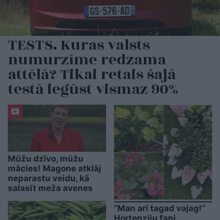
TESTS. Kuras valsts
numurzīme redzama
attēlā? Tikai retais šajā
testā iegūst vismaz 90%
Mūžu dzīvo, mūžu
mācies! Magone atklāj
neparastu veidu, kā
salasīt meža avenes
“Man arī tagad vajag!”
Hortenziju fani