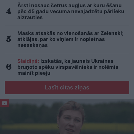
Ārsti nosauc četrus augļus ar kuru ēšanu
pēc 45 gadu vecuma nevajadzētu pārlieku
aizrauties
Masks atsakās no vienošanās ar Zelenski;
atklājas, par ko viņiem ir nopietnas
nesaskaņas
Slaidiņš:
Izskatās, ka jaunais Ukrainas
bruņoto spēku virspavēlnieks ir nolēmis
mainīt pieeju
Lasīt citas ziņas