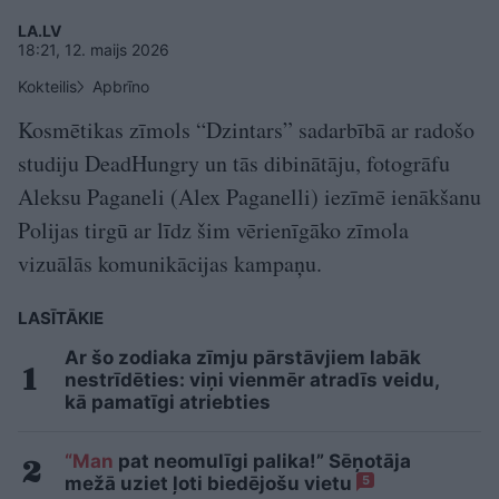
LA.LV
18:21, 12. maijs 2026
Kokteilis
Apbrīno
Kosmētikas zīmols “Dzintars” sadarbībā ar radošo
studiju DeadHungry un tās dibinātāju, fotogrāfu
Aleksu Paganeli (Alex Paganelli) iezīmē ienākšanu
Polijas tirgū ar līdz šim vērienīgāko zīmola
vizuālās komunikācijas kampaņu.
LASĪTĀKIE
Ar šo zodiaka zīmju pārstāvjiem labāk
nestrīdēties: viņi vienmēr atradīs veidu,
kā pamatīgi atriebties
“Man
pat neomulīgi palika!” Sēņotāja
mežā uziet ļoti biedējošu vietu
5