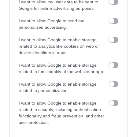
I want to allow my user data to be sent to
Ārsti nosauc četrus augļus ar kuru ēšanu
Google for online advertising purposes.
pēc 45 gadu vecuma nevajadzētu pārlieku
aizrauties
I want to allow Google to send me
personalized advertising.
Masks atsakās no vienošanās ar Zelenski;
atklājas, par ko viņiem ir nopietnas
I want to allow Google to enable storage
nesaskaņas
related to analytics like cookies on web or
device identifiers in apps.
Lasīt citas ziņas
I want to allow Google to enable storage
related to functionality of the website or app.
I want to allow Google to enable storage
related to personalization.
I want to allow Google to enable storage
related to security, including authentication
functionality and fraud prevention, and other
user protection.