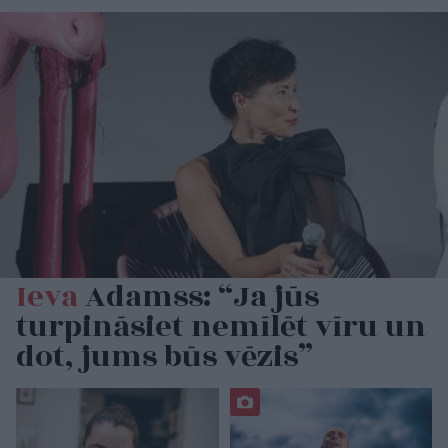
Ieva
Adamss: “Ja jūs
turpināsiet nemīlēt vīru un
dot, jums būs vēzis”