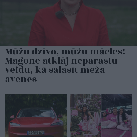
Mūžu dzīvo, mūžu mācies!
Magone atklāj neparastu
veidu, kā salasīt meža
avenes