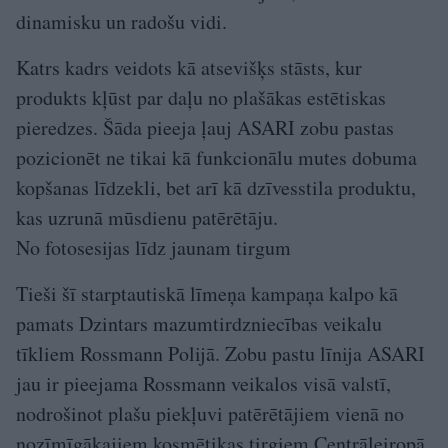
dinamisku un radošu vidi.
Katrs kadrs veidots kā atsevišķs stāsts, kur
produkts kļūst par daļu no plašākas estētiskas
pieredzes. Šāda pieeja ļauj ASARI zobu pastas
pozicionēt ne tikai kā funkcionālu mutes dobuma
kopšanas līdzekli, bet arī kā dzīvesstila produktu,
kas uzrunā mūsdienu patērētāju.
No fotosesijas līdz jaunam tirgum
Tieši šī starptautiskā līmeņa kampaņa kalpo kā
pamats Dzintars mazumtirdzniecības veikalu
tīkliem Rossmann Polijā. Zobu pastu līnija ASARI
jau ir pieejama Rossmann veikalos visā valstī,
nodrošinot plašu piekļuvi patērētājiem vienā no
nozīmīgākajiem kosmētikas tirgiem Centrāleiropā.