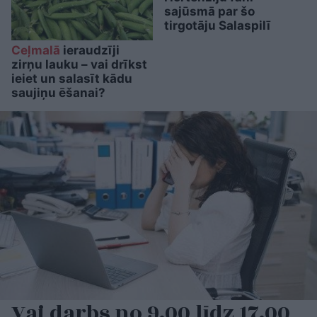
sajūsmā par šo
tirgotāju Salaspilī
Ceļmalā
ieraudzīji
zirņu lauku – vai drīkst
ieiet un salasīt kādu
saujiņu ēšanai?
Vai darbs no 9.00 līdz 17.00