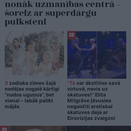
nonāk uzmanības centrā –
šoreiz ar superdārgu
pulksteni
3
zodiaka zīmes šajā
“Tā
var ākstīties savā
nedēļas nogalē kārtīgi
virtuvē, nevis uz
“nodos uguņus”, bet
skatuves!” Elita
vienai – labāk palikt
Mīlgrāve ļāvusies
mājās
negaidīti erotiskai
skatuves deja ar
Eirovīzijas zvaigzni