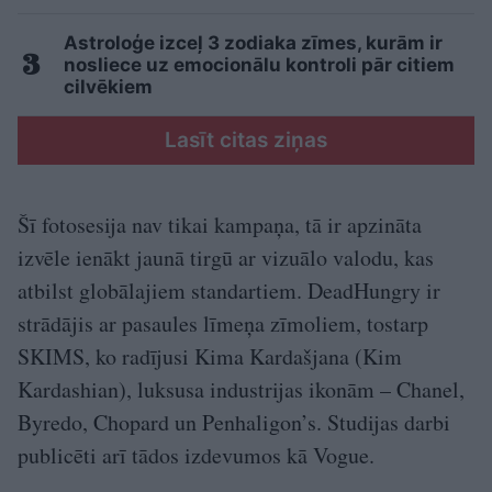
Astroloģe izceļ 3 zodiaka zīmes, kurām ir
nosliece uz emocionālu kontroli pār citiem
cilvēkiem
Lasīt citas ziņas
Šī fotosesija nav tikai kampaņa, tā ir apzināta
izvēle ienākt jaunā tirgū ar vizuālo valodu, kas
atbilst globālajiem standartiem. DeadHungry ir
strādājis ar pasaules līmeņa zīmoliem, tostarp
SKIMS, ko radījusi Kima Kardašjana (Kim
Kardashian), luksusa industrijas ikonām – Chanel,
Byredo, Chopard un Penhaligon’s. Studijas darbi
publicēti arī tādos izdevumos kā Vogue.