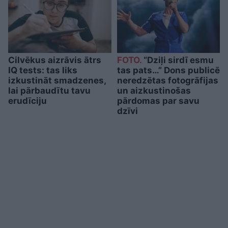
Cilvēkus aizrāvis ātrs
FOTO.
“Dziļi sirdī esmu
IQ tests: tas liks
tas pats…” Dons publicē
izkustināt smadzenes,
neredzētas fotogrāfijas
lai pārbaudītu tavu
un aizkustinošas
erudīciju
pārdomas par savu
dzīvi