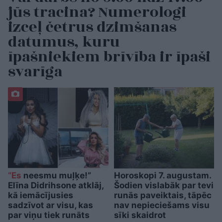
jūs tracina? Numerologi
izceļ četrus dzimšanas
datumus, kuru
īpašniekiem brīvība ir īpaši
svarīga
“Es
neesmu muļķe!”
Horoskopi 7. augustam.
Elīna Didrihsone atklāj,
Šodien vislabāk par tevi
kā iemācījusies
runās paveiktais, tāpēc
sadzīvot ar visu, kas
nav nepieciešams visu
par viņu tiek runāts
sīki skaidrot