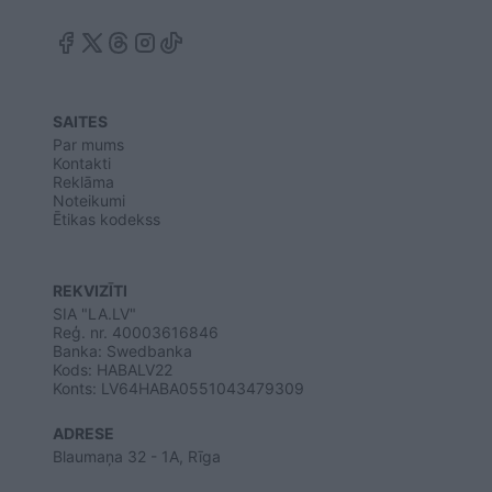
SAITES
Par mums
Kontakti
Reklāma
Noteikumi
Ētikas kodekss
REKVIZĪTI
SIA "LA.LV"
Reģ. nr. 40003616846
Banka: Swedbanka
Kods: HABALV22
Konts: LV64HABA0551043479309
ADRESE
Blaumaņa 32 - 1A, Rīga