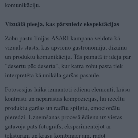
komunikāciju.
Vizuālā pieeja, kas pārsniedz ekspektācijas
Zobu pastu līnijas ASARI kampaņa veidota kā
vizuāls stāsts, kas apvieno gastronomiju, dizainu
un produktu komunikāciju. Tās pamatā ir ideja par
“desertu pēc deserta”, kur katra zobu pasta tiek
interpretēta kā unikāla garšas pasaule.
Fotosesijas laikā izmantoti ēdiena elementi, krāsu
kontrasti un neparastas kompozīcijas, lai izceltu
produktu garšas un radītu spilgtu, emocionālu
pieredzi. Uzņemšanas procesā ēdienu uz vietas
gatavoja pats fotogrāfs, eksperimentējot ar
tekstūrām un krāsu kombinācijām, radot