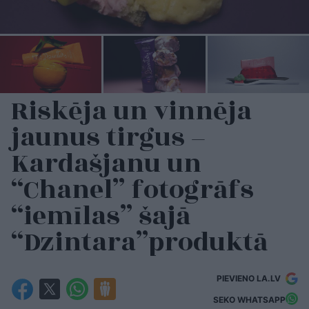
Riskēja un vinnēja
jaunus tirgus –
Kardašjanu un
“Chanel” fotogrāfs
“iemīlas” šajā
“Dzintara”produktā
PIEVIENO LA.LV
SEKO WHATSAPP