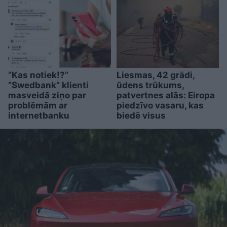
“Kas notiek!?”
Liesmas, 42 grādi,
“Swedbank” klienti
ūdens trūkums,
masveidā ziņo par
patvertnes alās: Eiropa
problēmām ar
piedzīvo vasaru, kas
internetbanku
biedē visus