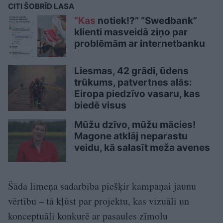
CITI ŠOBRĪD LASA
“Kas
notiek!?” “Swedbank”
klienti masveidā ziņo par
problēmām ar internetbanku
Liesmas, 42 grādi, ūdens
trūkums, patvertnes alās:
Eiropa piedzīvo vasaru, kas
biedē visus
Mūžu dzīvo, mūžu mācies!
Magone atklāj neparastu
veidu, kā salasīt meža avenes
Šāda līmeņa sadarbība piešķir kampaņai jaunu
vērtību – tā kļūst par projektu, kas vizuāli un
konceptuāli konkurē ar pasaules zīmolu