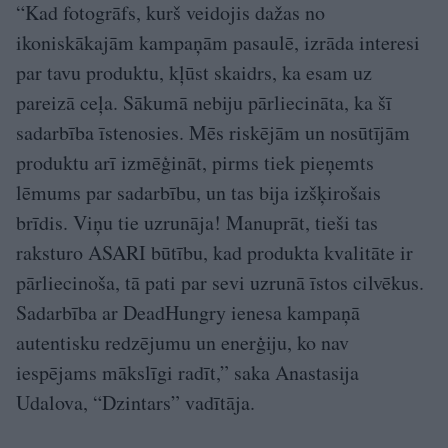
“Kad fotogrāfs, kurš veidojis dažas no
ikoniskākajām kampaņām pasaulē, izrāda interesi
par tavu produktu, kļūst skaidrs, ka esam uz
pareizā ceļa. Sākumā nebiju pārliecināta, ka šī
sadarbība īstenosies. Mēs riskējām un nosūtījām
produktu arī izmēģināt, pirms tiek pieņemts
lēmums par sadarbību, un tas bija izšķirošais
brīdis. Viņu tie uzrunāja! Manuprāt, tieši tas
raksturo ASARI būtību, kad produkta kvalitāte ir
pārliecinoša, tā pati par sevi uzrunā īstos cilvēkus.
Sadarbība ar DeadHungry ienesa kampaņā
autentisku redzējumu un enerģiju, ko nav
iespējams mākslīgi radīt,” saka Anastasija
Udalova, “Dzintars” vadītāja.