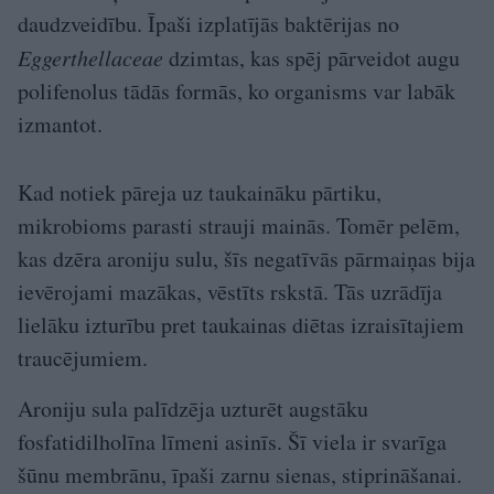
daudzveidību. Īpaši izplatījās baktērijas no
Eggerthellaceae
dzimtas, kas spēj pārveidot augu
polifenolus tādās formās, ko organisms var labāk
izmantot.
Kad notiek pāreja uz taukaināku pārtiku,
mikrobioms parasti strauji mainās. Tomēr pelēm,
kas dzēra aroniju sulu, šīs negatīvās pārmaiņas bija
ievērojami mazākas, vēstīts rskstā. Tās uzrādīja
lielāku izturību pret taukainas diētas izraisītajiem
traucējumiem.
Aroniju sula palīdzēja uzturēt augstāku
fosfatidilholīna līmeni asinīs. Šī viela ir svarīga
šūnu membrānu, īpaši zarnu sienas, stiprināšanai.