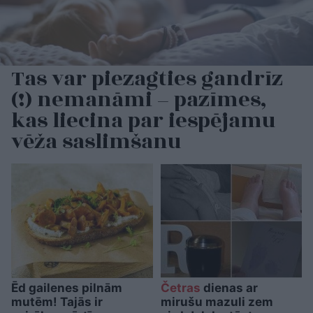
Tas var piezagties gandrīz
(!) nemanāmi – pazīmes,
kas liecina par iespējamu
vēža saslimšanu
Ēd gailenes pilnām
Četras
dienas ar
mutēm! Tajās ir
mirušu mazuli zem