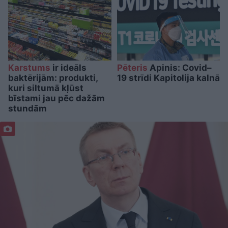
Karstums
ir ideāls
Pēteris
Apinis: Covid–
baktērijām: produkti,
19 strīdi Kapitolija kalnā
kuri siltumā kļūst
bīstami jau pēc dažām
stundām