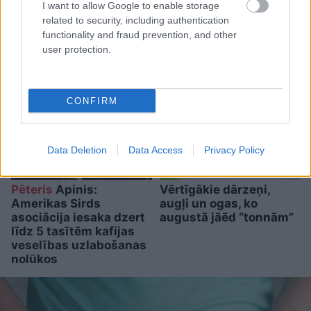
I want to allow Google to enable storage
related to security, including authentication
1 no 10
functionality and fraud prevention, and other
user protection.
CONFIRM
Data Deletion
Data Access
Privacy Policy
Pēteris
Apinis:
Vērtīgākie dārzeņi,
Amerikas Sirds
augļi un ogas, ko
asociācija iesaka dzert
augustā jāēd “tonnām”
līdz 5 tasītēm kafijas
veselības uzlabošanas
nolūkos