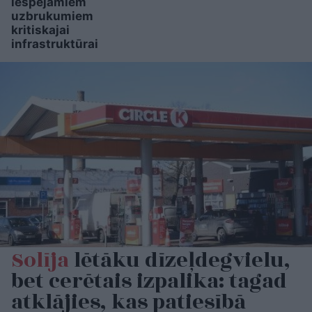
iespējamiem
uzbrukumiem
kritiskajai
infrastruktūrai
Solīja
lētāku dīzeļdegvielu,
bet cerētais izpalika: tagad
atklājies, kas patiesībā