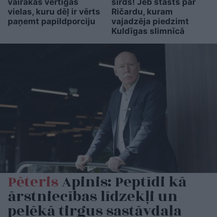
vairākas vērtīgas
sirds! Jeb stāsts par
vielas, kuru dēļ ir vērts
Ričardu, kuram
paņemt papildporciju
vajadzēja piedzimt
Kuldīgas slimnīcā
Pēteris
Apinis: Peptīdi kā
ārstniecības līdzekļi un
pelēkā tirgus sastāvdaļa