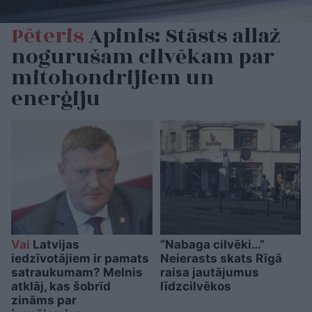
Pēteris
Apinis: Stāsts allaž
nogurušam cilvēkam par
mitohondrijiem un
enerģiju
Vai
Latvijas
“Nabaga cilvēki…”
iedzīvotājiem ir pamats
Neierasts skats Rīgā
satraukumam? Melnis
raisa jautājumus
atklāj, kas šobrīd
līdzcilvēkos
zināms par