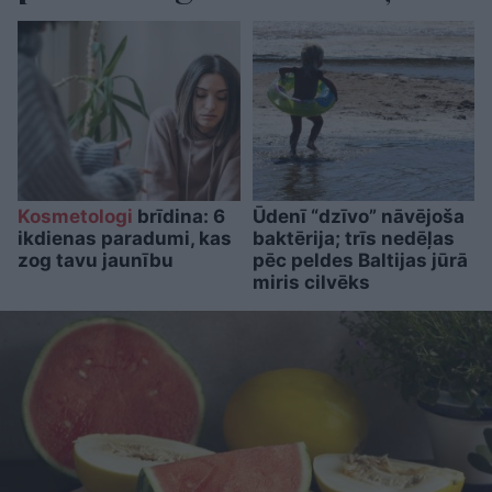
Kosmetologi
brīdina: 6
Ūdenī “dzīvo” nāvējoša
ikdienas paradumi, kas
baktērija; trīs nedēļas
zog tavu jaunību
pēc peldes Baltijas jūrā
miris cilvēks