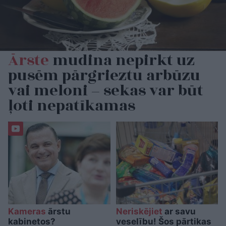
Ārste
mudina nepirkt uz
pusēm pārgrieztu arbūzu
vai meloni – sekas var būt
ļoti nepatīkamas
Kameras
ārstu
Neriskējiet
ar savu
kabinetos?
veselību! Šos pārtikas