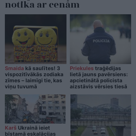
notika ar cenām
Smaida
kā saulītes! 3
Priekules
traģēdijas
vispozitīvākās zodiaka
lietā jauns pavērsiens:
zīmes – laimīgi tie, kas
apcietinātā policista
viņu tuvumā
aizstāvis vērsies tiesā
Karš
Ukrainā ieiet
bīstamā eskalācijas