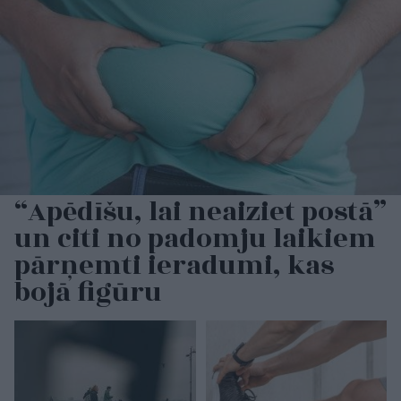
“Apēdīšu, lai neaiziet postā”
un citi no padomju laikiem
pārņemti ieradumi, kas
bojā figūru