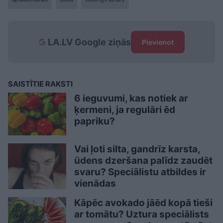
LA.LV Google ziņās
Pievienot
SAISTĪTIE RAKSTI
6 ieguvumi, kas notiek ar
ķermeni, ja regulāri ēd
papriku?
Vai ļoti silta, gandrīz karsta,
ūdens dzeršana palīdz zaudēt
svaru? Speciālistu atbildes ir
vienādas
Kāpēc avokado jāēd kopā tieši
ar tomātu? Uztura speciālists