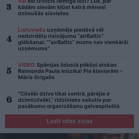
Vai
esi izvilcis laimīgo lozi? Lūk, par
kādām sievām kļūst katrā mēnesī
dzimušās sievietes
Lietuviešu
uzņēmējs piedāvā vēl
nedzirdētu risinājumu “airBaltic”
glābšanai: “”airBaltic” mums nav vienkārši
uzņēmums”
VIDEO.
Spānijas lidostā pēkšņi atskan
Raimonda Paula mūzika! Pie klavierēm –
Māris Grigalis
“Cilvēki dzīvo tikai centrā, pārējie ir
dzimtcilvēki,” rīdzinieks sašutis par
pasākumu organizēšanu galvaspilsētā
Lasīt citas ziņas