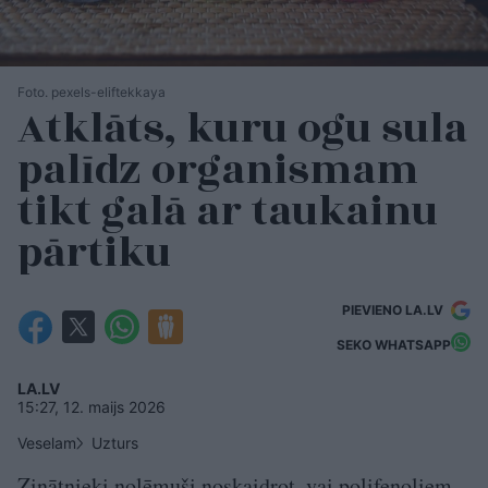
Foto. pexels-eliftekkaya
Atklāts, kuru ogu sula
palīdz organismam
tikt galā ar taukainu
pārtiku
PIEVIENO LA.LV
SEKO WHATSAPP
LA.LV
15:27, 12. maijs 2026
Veselam
Uzturs
Zinātnieki nolēmuši noskaidrot, vai polifenoliem