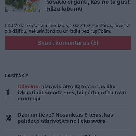
nosauc orgānu, kas no tā gūst
milzu labumu
LA.LV aicina portāla lietotājus, rakstot komentārus, ievērot
pieklājību, nekurināt naidu un iztikt bez rupjībām.
Skatīt komentārus (5)
LASĪTĀKIE
Cilvēkus
aizrāvis ātrs IQ tests: tas liks
izkustināt smadzenes, lai pārbaudītu tavu
erudīciju
Dzer un tievē? Nosauktas 9 tējas, kas
palīdzēs atbrīvoties no liekā svara