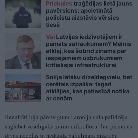
Priekules
traģēdijas lietā jauns
pavērsiens: apcietinātā
policista aizstāvis vērsies
tiesā
Vai
Latvijas iedzīvotājiem ir
pamats satraukumam? Melnis
atklāj, kas šobrīd zināms par
iespējamiem uzbrukumiem
kritiskajai infrastruktūrai
Solīja lētāku dīzeļdegvielu, bet
cerētais izpalika: tagad
atklājies, kas patiesībā notika
ar cenām
Rezultāti bija pārsteigums: aroniju sula palīdzēja
saglabāt veselīgāku zarnu mikrofloru. Jau pirmajās
divās nedēļās tā nedaudz palielināja mikrobu