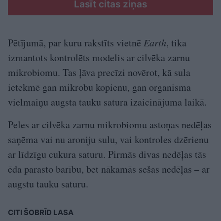
Lasīt citas ziņas
Pētījumā, par kuru rakstīts vietnē
Earth
, tika
izmantots kontrolēts modelis ar cilvēka zarnu
mikrobiomu. Tas ļāva precīzi novērot, kā sula
ietekmē gan mikrobu kopienu, gan organisma
vielmaiņu augsta tauku satura izaicinājuma laikā.
Peles ar cilvēka zarnu mikrobiomu astoņas nedēļas
saņēma vai nu aroniju sulu, vai kontroles dzērienu
ar līdzīgu cukura saturu. Pirmās divas nedēļas tās
ēda parasto barību, bet nākamās sešas nedēļas – ar
augstu tauku saturu.
CITI ŠOBRĪD LASA