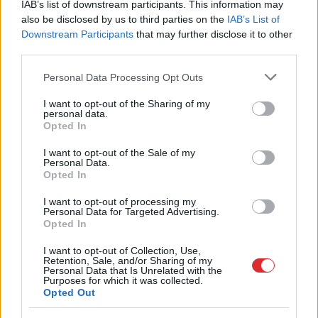
IAB’s list of downstream participants. This information may
Lietuviešu
uzņēmējs piedāvā vēl
also be disclosed by us to third parties on the
IAB’s List of
nedzirdētu risinājumu “airBaltic”
Downstream Participants
that may further disclose it to other
glābšanai: “”airBaltic” mums nav vienkārši
third parties.
uzņēmums”
Please note that this website/app uses one or more Google
Personal Data Processing Opt Outs
services and may gather and store information including but
VIDEO. Spānijas lidostā pēkšņi atskan
not limited to your visit or usage behaviour. You may click to
I want to opt-out of the Sharing of my
Raimonda Paula mūzika! Pie klavierēm –
personal data.
grant or deny consent to Google and its third-party tags to
Māris Grigalis
Opted In
use your data for below specified purposes in below Google
consent section.
I want to opt-out of the Sale of my
Lasīt citas ziņas
Personal Data.
Opted In
I want to opt-out of processing my
Personal Data for Targeted Advertising.
Opted In
I want to opt-out of Collection, Use,
Retention, Sale, and/or Sharing of my
Sadarbības projekts
Personal Data that Is Unrelated with the
Purposes for which it was collected.
Opted Out