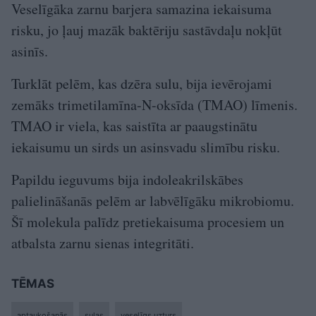
Veselīgāka zarnu barjera samazina iekaisuma
risku, jo ļauj mazāk baktēriju sastāvdaļu nokļūt
asinīs.
Turklāt pelēm, kas dzēra sulu, bija ievērojami
zemāks trimetilamīna-N-oksīda (TMAO) līmenis.
TMAO ir viela, kas saistīta ar paaugstinātu
iekaisumu un sirds un asinsvadu slimību risku.
Papildu ieguvums bija indoleakrilskābes
palielināšanās pelēm ar labvēlīgāku mikrobiomu.
Šī molekula palīdz pretiekaisuma procesiem un
atbalsta zarnu sienas integritāti.
TĒMAS
aptaukošanās
sulas
veselīgs uzturs