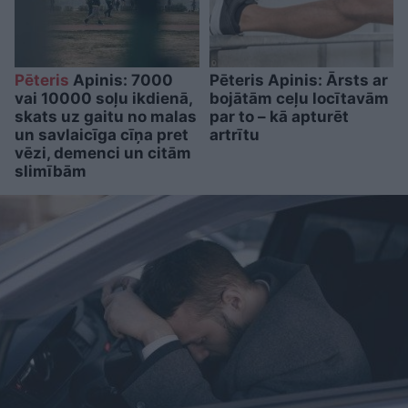
Pēteris
Apinis: 7000
Pēteris Apinis: Ārsts ar
vai 10000 soļu ikdienā,
bojātām ceļu locītavām
skats uz gaitu no malas
par to – kā apturēt
un savlaicīga cīņa pret
artrītu
vēzi, demenci un citām
slimībām