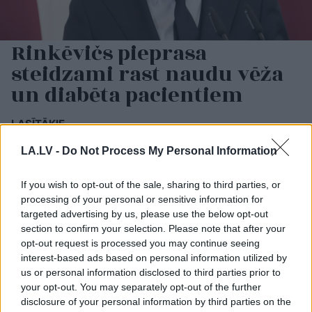
Rinkēvičs pieprasa
steidzami rast naudu vēža
un diabēta pacientiem
LASĪTĀKIE
Cilvēkus aizrāvis ātrs IQ tests: tas liks
LA.LV -
Do Not Process My Personal Information
izkustināt smadzenes, lai pārbaudītu tavu
erudīciju
If you wish to opt-out of the sale, sharing to third parties, or
processing of your personal or sensitive information for
Dzer
un tievē? Nosauktas 9 tējas, kas
targeted advertising by us, please use the below opt-out
palīdzēs atbrīvoties no liekā svara
section to confirm your selection. Please note that after your
opt-out request is processed you may continue seeing
interest-based ads based on personal information utilized by
Vai
esi izvilcis laimīgo lozi? Lūk, par
us or personal information disclosed to third parties prior to
kādām sievām kļūst katrā mēnesī
your opt-out. You may separately opt-out of the further
dzimušās sievietes
disclosure of your personal information by third parties on the