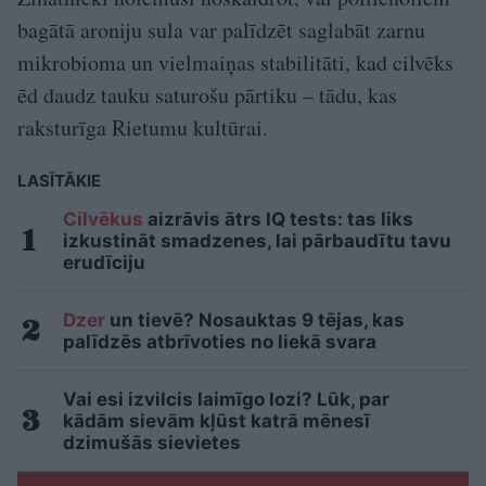
bagātā aroniju sula var palīdzēt saglabāt zarnu
mikrobioma un vielmaiņas stabilitāti, kad cilvēks
ēd daudz tauku saturošu pārtiku – tādu, kas
raksturīga Rietumu kultūrai.
LASĪTĀKIE
Cilvēkus
aizrāvis ātrs IQ tests: tas liks
izkustināt smadzenes, lai pārbaudītu tavu
erudīciju
Dzer
un tievē? Nosauktas 9 tējas, kas
palīdzēs atbrīvoties no liekā svara
Vai esi izvilcis laimīgo lozi? Lūk, par
kādām sievām kļūst katrā mēnesī
dzimušās sievietes