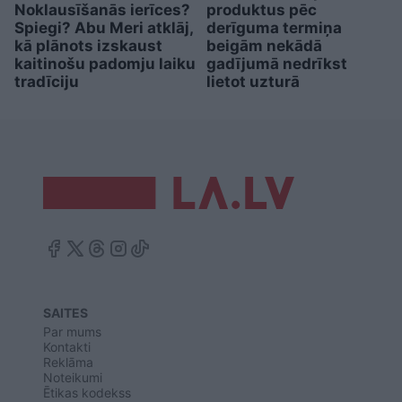
Noklausīšanās ierīces?
produktus pēc
Spiegi? Abu Meri atklāj,
derīguma termiņa
kā plānots izskaust
beigām nekādā
kaitinošu padomju laiku
gadījumā nedrīkst
tradīciju
lietot uzturā
SAITES
Par mums
Kontakti
Reklāma
Noteikumi
Ētikas kodekss