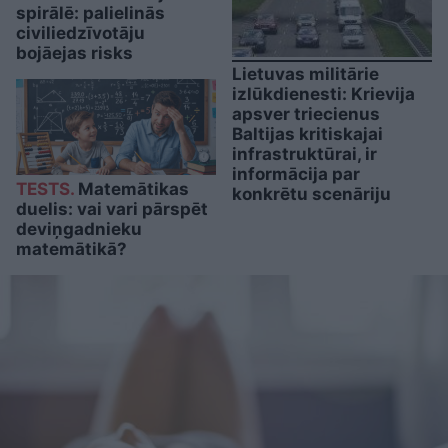
spirālē: palielinās
civiliedzīvotāju
bojāejas risks
Lietuvas militārie
izlūkdienesti: Krievija
apsver triecienus
Baltijas kritiskajai
infrastruktūrai, ir
informācija par
TESTS.
Matemātikas
konkrētu scenāriju
duelis: vai vari pārspēt
deviņgadnieku
matemātikā?