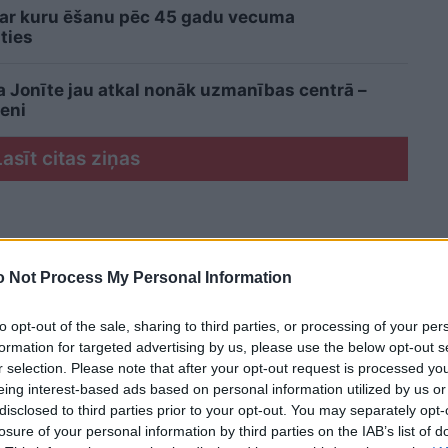
 ar kuru ēšanu pēc 45 gadu vecuma
ties
ta Jonīte jau atkal nonāk uzmanības centrā –
eni
Lasīt citas ziņas
 Not Process My Personal Information
to opt-out of the sale, sharing to third parties, or processing of your per
formation for targeted advertising by us, please use the below opt-out s
r selection. Please note that after your opt-out request is processed y
eing interest-based ads based on personal information utilized by us or
disclosed to third parties prior to your opt-out. You may separately opt-
losure of your personal information by third parties on the IAB’s list of