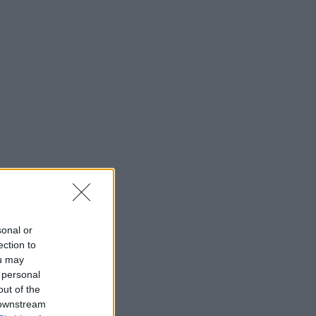
sonal or
ection to
ou may
 personal
out of the
 downstream