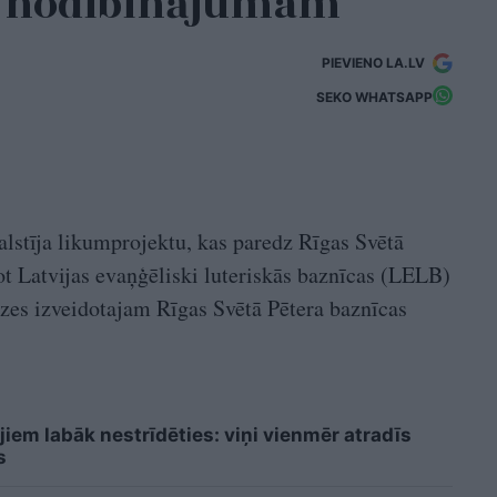
s nodibinājumam
PIEVIENO LA.LV
SEKO WHATSAPP
alstīja likumprojektu, kas paredz Rīgas Svētā
ot Latvijas evaņģēliski luteriskās baznīcas (LELB)
es izveidotajam Rīgas Svētā Pētera baznīcas
iem labāk nestrīdēties: viņi vienmēr atradīs
s