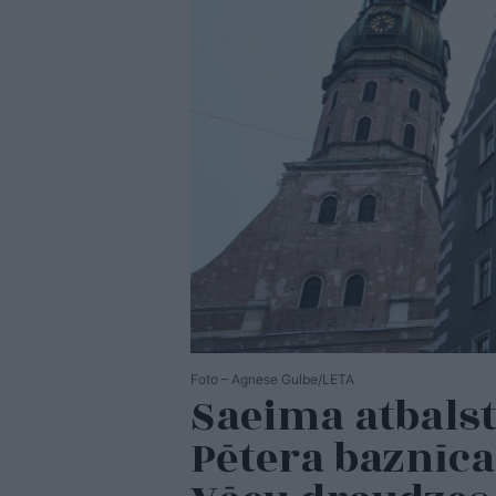
Foto – Agnese Gulbe/LETA
Saeima atbals
Pētera baznīc