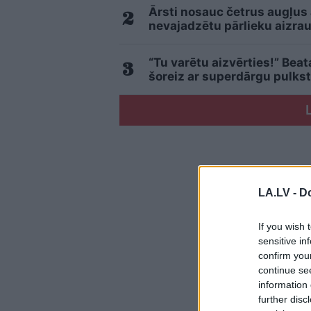
Ārsti nosauc četrus augļus
nevajadzētu pārlieku aizrau
“Tu varētu aizvērties!” Bea
šoreiz ar superdārgu pulkst
LA.LV -
Do
If you wish 
sensitive in
confirm you
continue se
information 
further disc