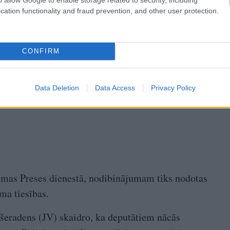
cation functionality and fraud prevention, and other user protection.
CONFIRM
Data Deletion
Data Access
Privacy Policy
mas Preses dienestā, nodibinājumam tiks nodotas
ma tiesības.
šeradens (JV) skaidro, ka deputātiem nācās