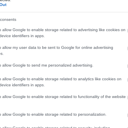
Out
Atcelt
Ziņot
consents
o allow Google to enable storage related to advertising like cookies on
evice identifiers in apps.
o allow my user data to be sent to Google for online advertising
s.
īgā notikusi smaga
“Man nebija tās mātes
ija – viens no
jūtas…” Elīna
to allow Google to send me personalized advertising.
riem aizbēdzis no
Didrihsone atklāti par
kuma vietas
laiku pēc dēla
o allow Google to enable storage related to analytics like cookies on
piedzimšanas
evice identifiers in apps.
o allow Google to enable storage related to functionality of the website
Izglītības komisijai, lai tā iegūtu papildu
anšu stāvokli, tomēr vairākums parlamentāriešu šo
o allow Google to enable storage related to personalization.
o allow Google to enable storage related to security, including