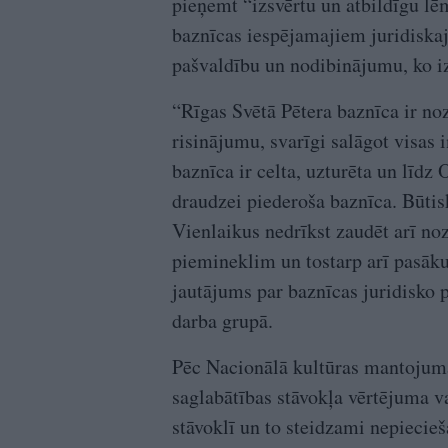
pieņemt “izsvērtu un atbildīgu l
baznīcas iespējamajiem juridiskaj
pašvaldību un nodibinājumu, ko 
“Rīgas Svētā Pētera baznīca ir no
risinājumu, svarīgi salāgot visas 
baznīca ir celta, uzturēta un līdz
draudzei piederoša baznīca. Būtisk
Vienlaikus nedrīkst zaudēt arī noz
piemineklim un tostarp arī pasāku
jautājums par baznīcas juridisko p
darba grupā.
Pēc Nacionālā kultūras mantojuma
saglabātības stāvokļa vērtējuma va
stāvoklī un to steidzami nepiecie