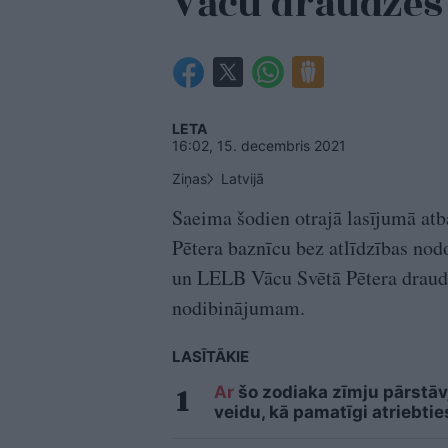
Vācu draudze
LETA
16:02, 15. decembris 2021
Ziņas
Latvijā
Saeima šodien otrajā lasījumā atb
Pētera baznīcu bez atlīdzības nod
un LELB Vācu Svētā Pētera draudz
nodibinājumam.
LASĪTĀKIE
Ar
šo zodiaka zīmju pārstāvj
veidu, kā pamatīgi atriebtie