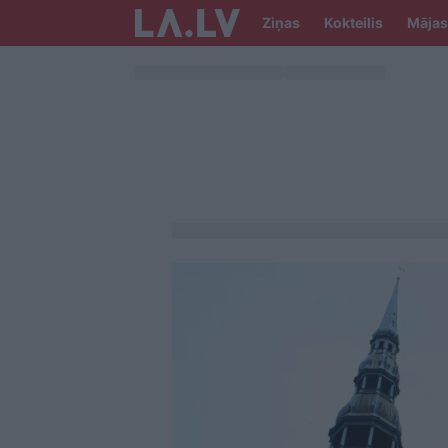
Ziņas
Kokteilis
Mājas