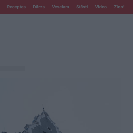
Receptes
Dārzs
Veselam
Stāsti
Video
Ziņo!