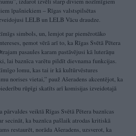
ēmumu”, izdarot izvēli starp diviem nozīmīgiem
iem īpašniekiem – Rīgas valstspilsētas
izveidojusi LELB un LELB Vācu draudze.
zīmīgs simbols, un, lemjot par piemērotāko
intereses, ņemot vērā arī to, ka Rīgas Svētā Pētera
 Otrajam pasaules karam pastāvējusi kā luterāņu
i, lai baznīca varētu pildīt dievnama funkcijas.
īmīgo lomu, kas tai ir kā kultūrvēstures
mu norises vietai,” pauž Ašeradens akcentējot, ka
iederību rūpīgi skatīts arī komisijas izveidotajā
 pārvaldes veiktā Rīgas Svētā Pētera baznīcas
r secināt, ka baznīca pašlaik atrodas kritiskā
šams restaurēt, norāda Ašeradens, uzsverot, ka