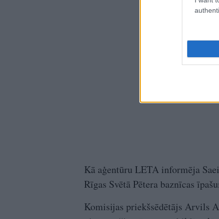
authenti
Kā aģentūru LETA informēja Saei
Rīgas Svētā Pētera baznīcas īpašu
Komisijas priekšsēdētājs Arvils A