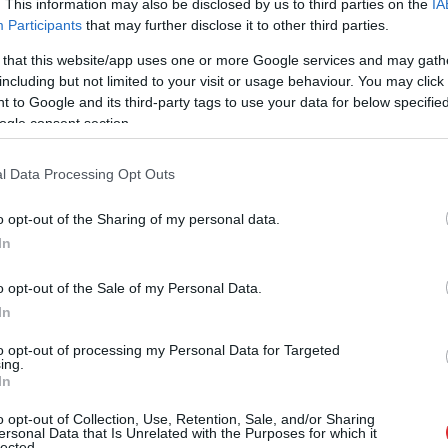
. This information may also be disclosed by us to third parties on the
IA
Participants
that may further disclose it to other third parties.
 that this website/app uses one or more Google services and may gath
including but not limited to your visit or usage behaviour. You may click 
 to Google and its third-party tags to use your data for below specifi
12 – “pret”, savukārt seši deputāti atturējās.
ogle consent section.
ervatīvās partijas (JKP) frakcija, kuras pārstāve
JKP ieskatā, līdz šim nav rasts risinājums, kas
l Data Processing Opt Outs
 esot demonstrējusi to, ka svarīgākais darbs vēl
o opt-out of the Sharing of my personal data.
In
saņemts deputāta Igora Pimenova (S) iesniegums
o opt-out of the Sale of my Personal Data.
akaļ atbildīgajā komisijā papildu informācijas
In
šu stāvokli. Viņaprāt, nodibinājumam, kuram
to opt-out of processing my Personal Data for Targeted
v naudas, kā arī nav pierādījumu par naudas
ing.
In
o opt-out of Collection, Use, Retention, Sale, and/or Sharing
ersonal Data that Is Unrelated with the Purposes for which it
lected.