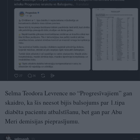
Selma Teodora Levrence no “Progresīvajiem” gan
skaidro, ka šis neesot bijis balsojums par 1.tipa
diabēta pacientu atbalstīšanu, bet gan par Abu
Meri demisijas pieprasījumu.