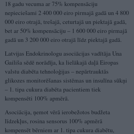
18 gadu vecuma ar 75% kompensāciju
nepieciešami 2 400 000 eiro pirmajā gadā un 4 800
000 eiro otrajā, trešajā, ceturtajā un piektajā gadā,
bet ar 50% kompensāciju – 1 600 000 eiro pirmajā
gadā un 3 200 000 eiro otrajā līdz piektajā gadā.
Latvijas Endokrinologu asociācijas vadītāja Una
Gailiša sēdē norādīja, ka lielākajā daļā Eiropas
valstu diabēta tehnoloģijas – nepārtrauktās
glikozes monitorēšanas sistēmas un insulīna sūkņi
– 1. tipa cukura diabēta pacientiem tiek
kompensēti 100% apmērā.
Asociācija, ņemot vērā ierobežotos budžeta
līdzekļus, rosina sensorus 100% apmērā
kompensēt bērniem ar 1. tipa cukura diabētu,