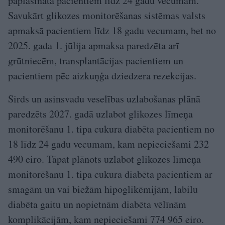
paplašināta pacientiem līdz 24 gadu vecumam.
Savukārt glikozes monitorēšanas sistēmas valsts
apmaksā pacientiem līdz 18 gadu vecumam, bet no
2025. gada 1. jūlija apmaksa paredzēta arī
grūtniecēm, transplantācijas pacientiem un
pacientiem pēc aizkuņģa dziedzera rezekcijas.
Sirds un asinsvadu veselības uzlabošanas plānā
paredzēts 2027. gadā uzlabot glikozes līmeņa
monitorēšanu 1. tipa cukura diabēta pacientiem no
18 līdz 24 gadu vecumam, kam nepieciešami 232
490 eiro. Tāpat plānots uzlabot glikozes līmeņa
monitorēšanu 1. tipa cukura diabēta pacientiem ar
smagām un vai biežām hipoglikēmijām, labilu
diabēta gaitu un nopietnām diabēta vēlīnām
komplikācijām, kam nepieciešami 774 965 eiro.