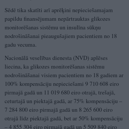
Sēdē tika skatīti arī aprēķini nepieciešamajam
papildu finansējumam nepārtrauktas glikozes
monitorēšanas sistēmu un insulīna sūkņu
nodrošināšanai pieaugušajiem pacientiem no 18
gadu vecuma.
Nacionālā veselības dienesta (NVD) aplēses
liecina, ka glikozes monitorēšanas sistēmu
nodrošināšanai visiem pacientiem no 18 gadiem ar
100% kompensāciju nepieciešami 9 710 608 eiro
pirmajā gadā un 11 019 680 eiro otrajā, trešajā,
ceturtajā un piektajā gadā, ar 75% kompensāciju –
7 284 800 eiro pirmajā gadā un 8 265 600 eiro
otrajā līdz piektajā gadā, bet ar 50% kompensāciju
– 4 855 304 eiro pirmajā gadā un 5 509 840 eiro