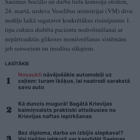
Saeimas Sociālo un darba lietu komisija otrdien,
24. martā, uzdeva Veselības ministrijai (VM) divu
nedēļu laikā sagatavot konkrētākus risinājumus 1.
tipa cukura diabēta pacientu nodrošināšanai ar
nepārtrauktās glikozes monitorēšanas sistēmām
jeb sensoriem un insulīna sūkņiem.
LASĪTĀKIE
Nosaukti
nāvējošākie automobiļi uz
ceļiem: turam īkšķus, lai neatrodi sarakstā
savu auto
Kā duncis mugurā! Bagātā Krievijas
kaimiņvalsts praktiski atteikusies no
Krievijas naftas iepirkšanas
Bez diploma, darba un izbijis slepkava!?
Vai tiešām jebkurš var kandidēt Saeimas