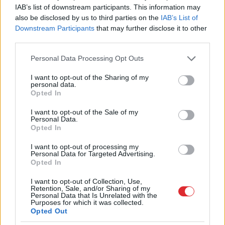
IAB’s list of downstream participants. This information may
also be disclosed by us to third parties on the
IAB’s List of
Downstream Participants
that may further disclose it to other
third parties.
Please note that this website/app uses one or more Google
Personal Data Processing Opt Outs
services and may gather and store information including but
not limited to your visit or usage behaviour. You may click to
I want to opt-out of the Sharing of my
personal data.
grant or deny consent to Google and its third-party tags to
Opted In
use your data for below specified purposes in below Google
consent section.
I want to opt-out of the Sale of my
Personal Data.
Opted In
I want to opt-out of processing my
Personal Data for Targeted Advertising.
Opted In
I want to opt-out of Collection, Use,
Retention, Sale, and/or Sharing of my
Personal Data that Is Unrelated with the
Purposes for which it was collected.
Opted Out