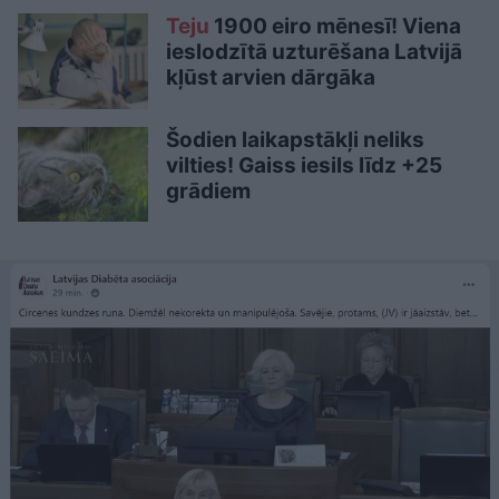
Teju
1900 eiro mēnesī! Viena
ieslodzītā uzturēšana Latvijā
kļūst arvien dārgāka
Šodien laikapstākļi neliks
vilties! Gaiss iesils līdz +25
grādiem