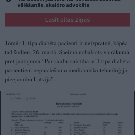
vēlēšanās, skaidro advokāts
Lasīt citas ziņas
Tomēr 1. tipa diabēta pacienti ir neizpratnē, kāpēc
tad šodien, 26. martā, Saeimā nobalsots vairākumā
pret jautājumā “Par rīcību saistībā ar 1.tipa diabēta
pacientiem nepieciešamo medicīnisko tehnoloģiju
pieejamību Latvijā”.