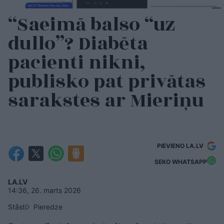
“Saeimā balso “uz
dullo”? Diabēta
pacienti nikni,
publisko pat privātas
sarakstes ar Mieriņu
PIEVIENO LA.LV
SEKO WHATSAPP
LA.LV
14:36, 26. marts 2026
Stāsti
Pieredze