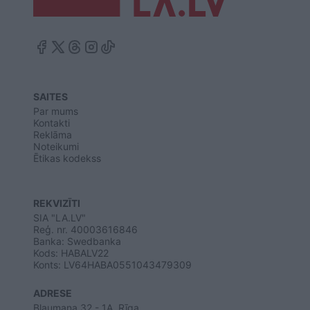
SAITES
Par mums
Kontakti
Reklāma
Noteikumi
Ētikas kodekss
REKVIZĪTI
SIA "LA.LV"
Reģ. nr. 40003616846
Banka: Swedbanka
Kods: HABALV22
Konts: LV64HABA0551043479309
ADRESE
Blaumaņa 32 - 1A, Rīga