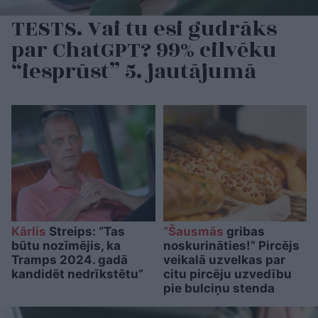
TESTS. Vai tu esi gudrāks
par ChatGPT? 99% cilvēku
“iesprūst” 5. jautājumā
Kārlis
Streips: “Tas
“Šausmās
gribas
būtu nozīmējis, ka
noskurināties!” Pircējs
Tramps 2024. gadā
veikalā uzvelkas par
kandidēt nedrīkstētu”
citu pircēju uzvedību
pie bulciņu stenda