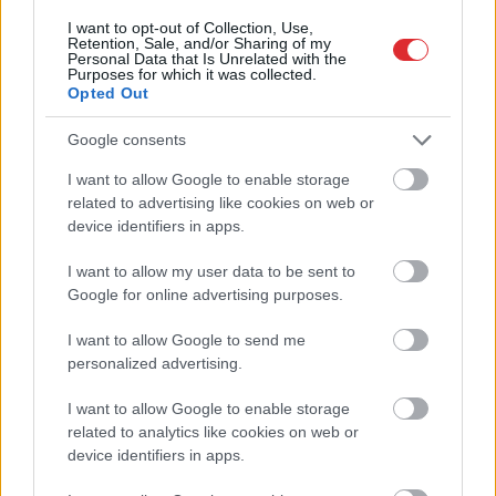
I want to opt-out of Collection, Use,
Retention, Sale, and/or Sharing of my
Personal Data that Is Unrelated with the
Purposes for which it was collected.
Opted Out
Google consents
Biedrība
“Tavi draugi”
Neaizmirsti
gadiem tikusi izsmieta
lietussargu! Laika
I want to allow Google to enable storage
Atcelt
Ziņot
par palīdzību Ukrainai –
prognoze pirmdienai
related to advertising like cookies on web or
atklājas plaša
device identifiers in apps.
nomelnošanas
kampaņa
I want to allow my user data to be sent to
Google for online advertising purposes.
I want to allow Google to send me
personalized advertising.
Netanjahu
pasaka
I want to allow Google to enable storage
stingru “nē” Trampa
related to analytics like cookies on web or
atbalstītajam Gazas
device identifiers in apps.
joslas plānam