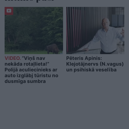
VIDEO.
“Viņš nav
Pēteris Apinis:
nekāda rotaļlieta!”
Klejotājnervs (N.vagus)
Polijā aculiecinieks ar
un psihiskā veselība
auto izglābj tūristu no
dusmīga sumbra