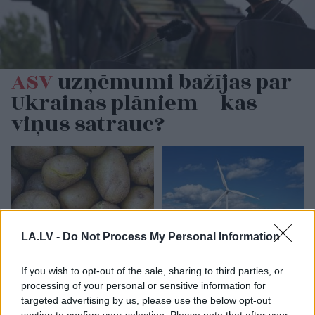
ASV
uzņēmumi bažījas par
Ukrainas plāniem – kas
viņus satrauc?
LA.LV -
Do Not Process My Personal Information
Kartupeļu
horoskops:
“K2 Ventum” vēja parka
If you wish to opt-out of the sale, sharing to third parties, or
ko par tevi liecina tavs
prettiesiskā
processing of your personal or sensitive information for
mīļākais kartupeļu
gremdēšana liek domāt
targeted advertising by us, please use the below opt-out
ēdiens?
par nedrošu valsti
section to confirm your selection. Please note that after your