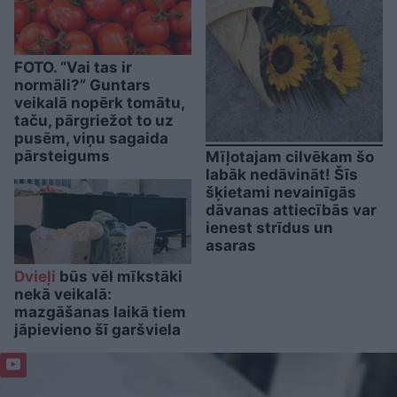
FOTO. “Vai tas ir
normāli?” Guntars
veikalā nopērk tomātu,
taču, pārgriežot to uz
pusēm, viņu sagaida
pārsteigums
Mīļotajam cilvēkam šo
labāk nedāvināt! Šīs
šķietami nevainīgās
dāvanas attiecībās var
ienest strīdus un
asaras
Dvieļi
būs vēl mīkstāki
nekā veikalā:
mazgāšanas laikā tiem
jāpievieno šī garšviela