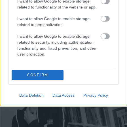
I want to allow Google to enable storage
Raitis
Logins: Ja
related to functionality of the website or app.
nespēs vienoties,
prognozēju, ka
I want to allow Google to enable storage
“airBaltic” tiks
related to personalization.
iesniegts
Ukraina
trāpījusi
maksātnespējas
I want to allow Google to enable storage
Krievijas biznesa sirdī?
pieteikums
related to security, including authentication
Sekas var būt daudz
functionality and fraud prevention, and other
nopietnākas par
user protection.
sadegušām noliktavām
CONFIRM
Data Deletion
Data Access
Privacy Policy