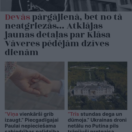
Devās
pārgājienā, bet no tā
neatgriezās… Atklājas
jaunas detaļas par Klāsa
Vāveres pēdējām dzīves
dienām
“Viņa
vienkārši grib
“Trīs
stundas dega un
izaugt.” Piecgadīgajai
dūmoja.” Ukrainas droni
Paulai nepieciešama
netālu no Putina pils
sabiedrības palīdzība
trāpījuši pretgaisa