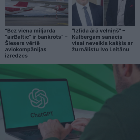
“Bez viena miljarda
“Izlīda ārā velniņš” –
“airBaltic” ir bankrots” –
Kulbergam sanācis
Šlesers vērtē
visai neveikls kašķis ar
aviokompānijas
žurnālistu Ivo Leitānu
izredzes