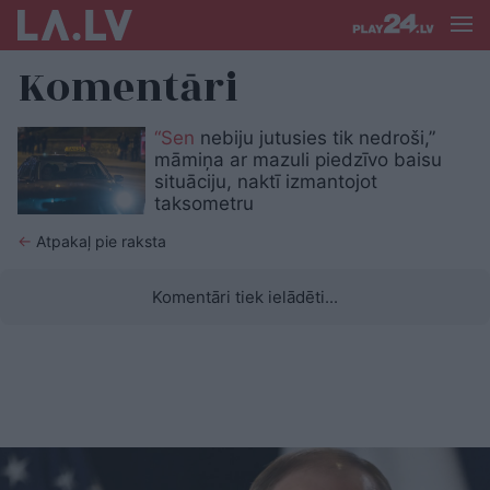
Komentāri
“Sen
nebiju jutusies tik nedroši,”
māmiņa ar mazuli piedzīvo baisu
situāciju, naktī izmantojot
taksometru
←
Atpakaļ pie raksta
Komentāri tiek ielādēti...