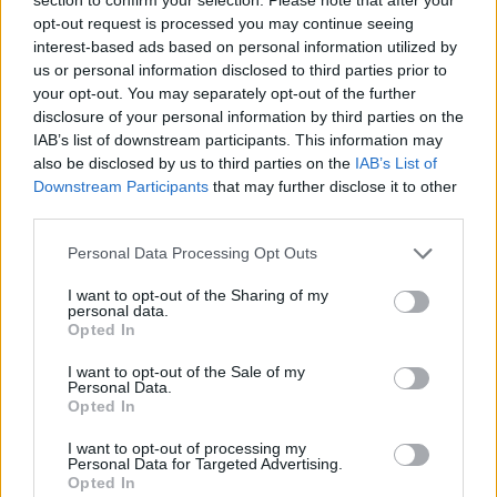
opt-out request is processed you may continue seeing
interest-based ads based on personal information utilized by
us or personal information disclosed to third parties prior to
your opt-out. You may separately opt-out of the further
disclosure of your personal information by third parties on the
IAB’s list of downstream participants. This information may
also be disclosed by us to third parties on the
IAB’s List of
Downstream Participants
that may further disclose it to other
third parties.
Please note that this website/app uses one or more Google
Personal Data Processing Opt Outs
services and may gather and store information including but
not limited to your visit or usage behaviour. You may click to
I want to opt-out of the Sharing of my
personal data.
grant or deny consent to Google and its third-party tags to
Stendzenieks
asi par
Opted In
use your data for below specified purposes in below Google
migrantiem: Viņi testē, cik
consent section.
I want to opt-out of the Sale of my
Personal Data.
daudz šeit drīkst atļauties
Opted In
I want to opt-out of processing my
Personal Data for Targeted Advertising.
Opted In