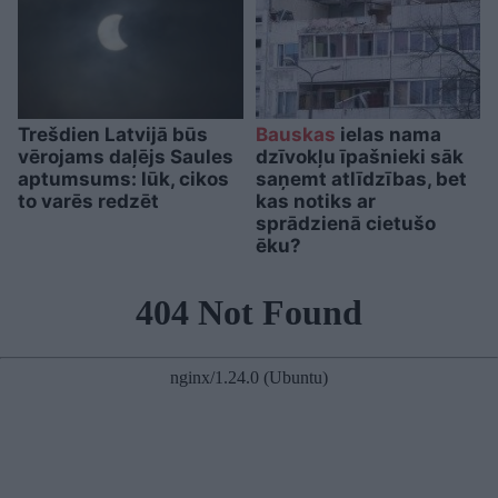
Trešdien Latvijā būs
Bauskas
ielas nama
vērojams daļējs Saules
dzīvokļu īpašnieki sāk
aptumsums: lūk, cikos
saņemt atlīdzības, bet
to varēs redzēt
kas notiks ar
sprādzienā cietušo
ēku?