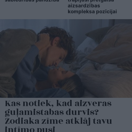
aizsardzības
kompleksa pozīcijai
Kas notiek, kad aizveras
guļamistabas durvis?
Zodiaka zīme atklāj tavu
intīmo pusi