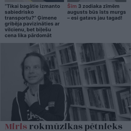
“Tikai bagātie izmanto
Šīm
3 zodiaka zīmēm
sabiedrisko
augusts būs īsts murgs
transportu?” Ģimene
– esi gatavs jau tagad!
gribēja pavizināties ar
vilcienu, bet biļešu
cena lika pārdomāt
Miris
rokmūzikas pētnieks