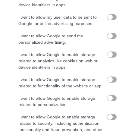
device identifiers in apps.
I want to allow my user data to be sent to
Google for online advertising purposes.
I want to allow Google to send me
personalized advertising.
I want to allow Google to enable storage
TESTS.
Ja vari izlasīt
Dimanta: Ja izskanējusī
related to analytics like cookies on web or
vārdus, kas apgriezti
informācija atbilst
device identifiers in apps.
augšpēdus, ar tevi
patiesībai, tas būtu ļoti
pagaidām viss ir
nopietns apdraudējums
I want to allow Google to enable storage
kārtībā
valsts drošībai
related to functionality of the website or app.
I want to allow Google to enable storage
related to personalization.
I want to allow Google to enable storage
related to security, including authentication
functionality and fraud prevention, and other