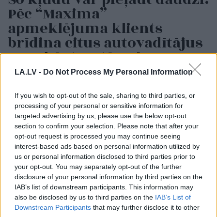
Pēc “Maxima”
apmeklējuma klients
brīdina citus autovadītājus
neuzkāpt uz tā paša
grābekļa
LA.LV -
Do Not Process My Personal Information
If you wish to opt-out of the sale, sharing to third parties, or
processing of your personal or sensitive information for
targeted advertising by us, please use the below opt-out
section to confirm your selection. Please note that after your
opt-out request is processed you may continue seeing
interest-based ads based on personal information utilized by
us or personal information disclosed to third parties prior to
your opt-out. You may separately opt-out of the further
disclosure of your personal information by third parties on the
FOTO.
“Vai tas ir
“Mēs
turpināmies!”
IAB’s list of downstream participants. This information may
normāli?” Guntars
Kaspars Zemītis ar
also be disclosed by us to third parties on the
IAB’s List of
veikalā nopērk tomātu,
lepnumu atrāda savu
Downstream Participants
that may further disclose it to other
taču, pārgriežot to uz
jauno statusu