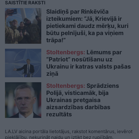
SAISTĪTIE RAKSTI
Slaidiņš par Rinkēviča
izteikumiem: “Jā, Krievijā ir
pietiekami daudz mērķu, kuri
būtu pelnījuši, ka pa viņiem
trāpa!”
Stoltenbergs:
Lēmums par
“Patriot” nosūtīšanu uz
Ukrainu ir katras valsts pašas
ziņā
Stoltenbergs:
Sprādziens
Polijā, visticamāk, bija
Ukrainas pretgaisa
aizsardzības darbības
rezultāts
LA.LV aicina portāla lietotājus, rakstot komentārus, ievērot
pieklājību, nekurināt naidu un iztikt bez rupjībām.