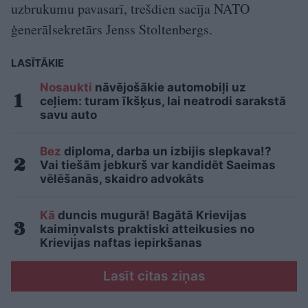
uzbrukumu pavasarī, trešdien sacīja NATO
ģenerālsekretārs Jenss Stoltenbergs.
LASĪTĀKIE
Nosaukti
nāvējošākie automobiļi uz
ceļiem: turam īkšķus, lai neatrodi sarakstā
savu auto
Bez
diploma, darba un izbijis slepkava!?
Vai tiešām jebkurš var kandidēt Saeimas
vēlēšanās, skaidro advokāts
Kā
duncis mugurā! Bagātā Krievijas
kaimiņvalsts praktiski atteikusies no
Krievijas naftas iepirkšanas
Lasīt citas ziņas