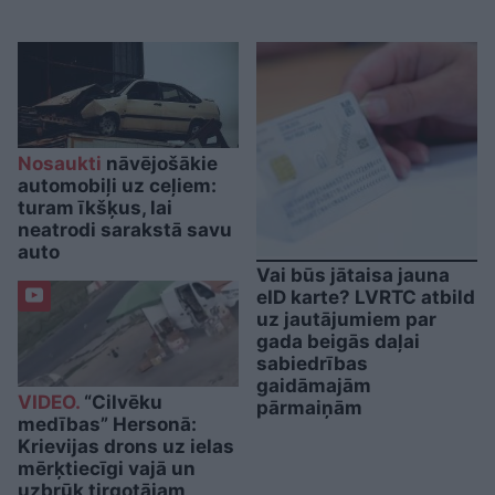
Nosaukti
nāvējošākie
automobiļi uz ceļiem:
turam īkšķus, lai
neatrodi sarakstā savu
auto
Vai būs jātaisa jauna
eID karte? LVRTC atbild
uz jautājumiem par
gada beigās daļai
sabiedrības
gaidāmajām
VIDEO.
“Cilvēku
pārmaiņām
medības” Hersonā:
Krievijas drons uz ielas
mērķtiecīgi vajā un
uzbrūk tirgotājam