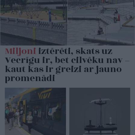
Miljoni
iztērēti, skats uz
Vecrīgu ir, bet cilvēku nav –
kaut kas ir greizi ar jauno
promenādi