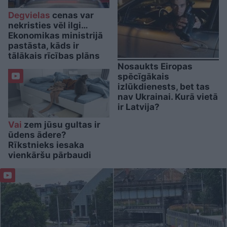
Degvielas
cenas var
nekristies vēl ilgi…
Ekonomikas ministrijā
pastāsta, kāds ir
tālākais rīcības plāns
Nosaukts Eiropas
spēcīgākais
izlūkdienests, bet tas
nav Ukrainai. Kurā vietā
ir Latvija?
Vai
zem jūsu gultas ir
ūdens ādere?
Rīkstnieks iesaka
vienkāršu pārbaudi