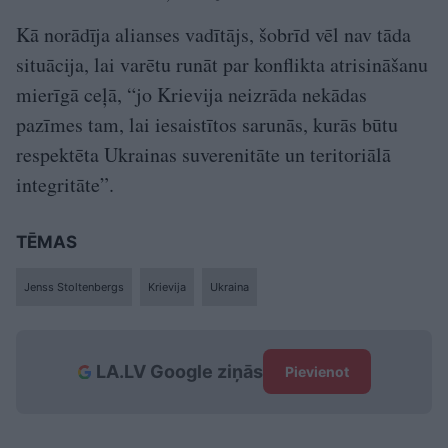
Kā norādīja alianses vadītājs, šobrīd vēl nav tāda
situācija, lai varētu runāt par konflikta atrisināšanu
mierīgā ceļā, “jo Krievija neizrāda nekādas
pazīmes tam, lai iesaistītos sarunās, kurās būtu
respektēta Ukrainas suverenitāte un teritoriālā
integritāte”.
TĒMAS
Jenss Stoltenbergs
Krievija
Ukraina
LA.LV Google ziņās
Pievienot