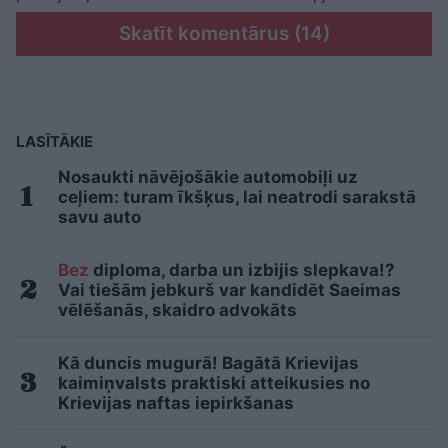
Skatīt komentārus (14)
LASĪTĀKIE
Nosaukti nāvējošākie automobiļi uz
ceļiem: turam īkšķus, lai neatrodi sarakstā
savu auto
Bez
diploma, darba un izbijis slepkava!?
Vai tiešām jebkurš var kandidēt Saeimas
vēlēšanās, skaidro advokāts
Kā duncis mugurā! Bagātā Krievijas
kaimiņvalsts praktiski atteikusies no
Krievijas naftas iepirkšanas