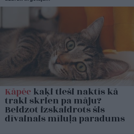
Kāpēc
kaķi tieši naktīs kā
traki skrien pa māju?
Beidzot izskaidrots šis
dīvainais mīluļa paradums