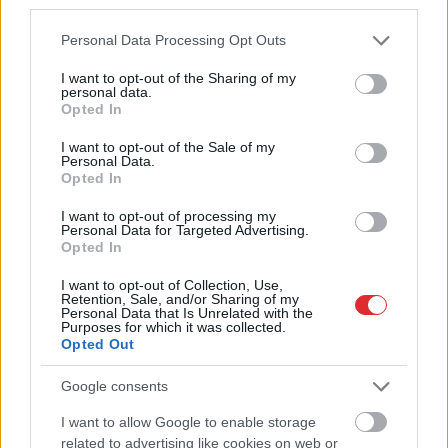
third parties.
pusēm, viņu sagaida
pārsteigums
Please note that this website/app uses one or more Google
Personal Data Processing Opt Outs
services and may gather and store information including but
not limited to your visit or usage behaviour. You may click to
I want to opt-out of the Sharing of my
personal data.
grant or deny consent to Google and its third-party tags to
Opted In
use your data for below specified purposes in below Google
consent section.
I want to opt-out of the Sale of my
Personal Data.
Opted In
I want to opt-out of processing my
Personal Data for Targeted Advertising.
Opted In
I want to opt-out of Collection, Use,
Retention, Sale, and/or Sharing of my
Personal Data that Is Unrelated with the
Viņu
skatiens “izurbjas”
Purposes for which it was collected.
Opted Out
citiem cauri: 3 datumi,
kuros dzimušos mēdz
Google consents
uzskatīt par biedējošiem
I want to allow Google to enable storage
Atcelt
Ziņot
related to advertising like cookies on web or