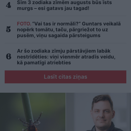
Šīm 3 zodiaka zīmēm augusts būs īsts
murgs – esi gatavs jau tagad!
FOTO.
“Vai tas ir normāli?” Guntars veikalā
nopērk tomātu, taču, pārgriežot to uz
pusēm, viņu sagaida pārsteigums
Ar šo zodiaka zīmju pārstāvjiem labāk
nestrīdēties: viņi vienmēr atradīs veidu,
kā pamatīgi atriebties
Lasīt citas ziņas