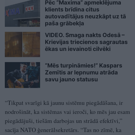
Pēc “Maxima” apmeklējuma
klients brīdina citus
autovadītājus neuzkāpt uz tā
paša grābekļa
VIDEO. Smaga nakts Odesā –
Krievijas triecienos sagrautas
ēkas un ievainoti cilvēki
“Mēs turpināmies!” Kaspars
Zemītis ar lepnumu atrāda
savu jauno statusu
“Tikpat svarīgi kā jaunu sistēmu piegādāšana, ir
nodrošināt, ka sistēmas vai ieroči, ko mēs jau esam
piegādājuši, tiešām darbojas un strādā efektīvi,”
sacīja NATO ģenerālsekretārs. “Tas no zīmē, ka