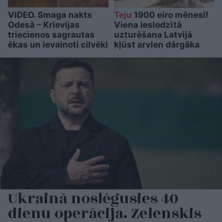
VIDEO. Smaga nakts
Teju
1900 eiro mēnesī!
Odesā – Krievijas
Viena ieslodzītā
triecienos sagrautas
uzturēšana Latvijā
ēkas un ievainoti cilvēki
kļūst arvien dārgāka
Ukrainā noslēgusies 40
dienu operācija. Zelenskis