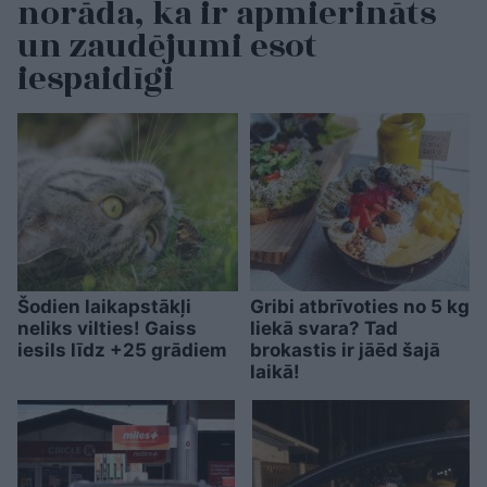
norāda, ka ir apmierināts
un zaudējumi esot
iespaidīgi
Šodien laikapstākļi
Gribi atbrīvoties no 5 kg
neliks vilties! Gaiss
liekā svara? Tad
iesils līdz +25 grādiem
brokastis ir jāēd šajā
laikā!