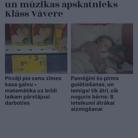
un mūzikas apskatnieks
Klāss Vāvere
Pircēji pie cenu zīmes
Pamēģini šo pirms
kasa galvu –
gulētiešanas, un
matemātika uz brīdi
iemigsi tik ātri, cik
laikam pārstājusi
noguris bērns: 8
darboties
ieteikumi ātrākai
aizmigšanai