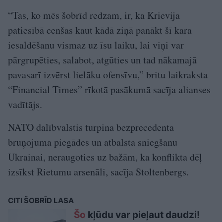
“Tas, ko mēs šobrīd redzam, ir, ka Krievija
patiesībā cenšas kaut kādā ziņā panākt šī kara
iesaldēšanu vismaz uz īsu laiku, lai viņi var
pārgrupēties, salabot, atgūties un tad nākamajā
pavasarī izvērst lielāku ofensīvu,” britu laikraksta
“Financial Times” rīkotā pasākumā sacīja alianses
vadītājs.
NATO dalībvalstis turpina bezprecedenta
bruņojuma piegādes un atbalsta sniegšanu
Ukrainai, neraugoties uz bažām, ka konflikta dēļ
izsīkst Rietumu arsenāli, sacīja Stoltenbergs.
CITI ŠOBRĪD LASA
Šo
kļūdu var pieļaut daudzi!