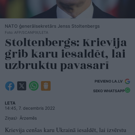
NATO ģenerālsekretārs Jenss Stoltenbergs
Foto: AFP/SCANPIX/LETA
Stoltenbergs: Krievija
grib karu iesaldēt, lai
uzbruktu pavasarī
PIEVIENO LA.LV
SEKO WHATSAPP
LETA
14:45, 7. decembris 2022
Ziņas
Ārzemēs
Krievija cenšas karu Ukrainā iesaldēt, lai izvērstu