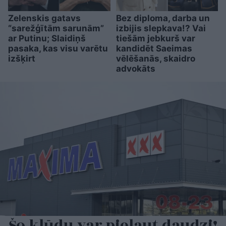
Zelenskis gatavs
Bez diploma, darba un
“sarežģītām sarunām”
izbijis slepkava!? Vai
ar Putinu; Slaidiņš
tiešām jebkurš var
pasaka, kas visu varētu
kandidēt Saeimas
izšķirt
vēlēšanās, skaidro
advokāts
Šo kļūdu var pieļaut daudzi!