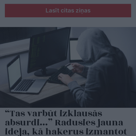
Lasīt citas ziņas
“Tas varbūt izklausās
absurdi…” Radusies jauna
ideja, kā hakerus izmantot