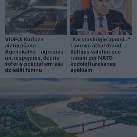
VIDEO: Kurioza
“Karstasinīgie igauņi…”
aizturēšana
Lavrovs atkal draud
Āgenskalnā – agresīvs
Baltijas valstīm pēc
un, iespējams, dzēris
runām par NATO
šoferis policistiem sāk
kodolatturēšanas
dziedāt himnu
spēkiem