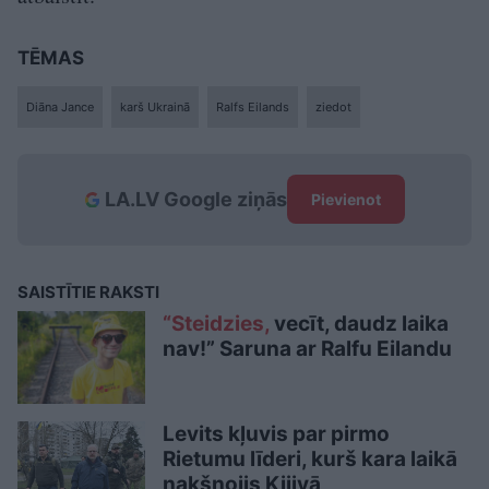
TĒMAS
Diāna Jance
karš Ukrainā
Ralfs Eilands
ziedot
LA.LV Google ziņās
Pievienot
SAISTĪTIE RAKSTI
“Steidzies,
vecīt, daudz laika
nav!” Saruna ar Ralfu Eilandu
Levits kļuvis par pirmo
Rietumu līderi, kurš kara laikā
nakšņojis Kijivā