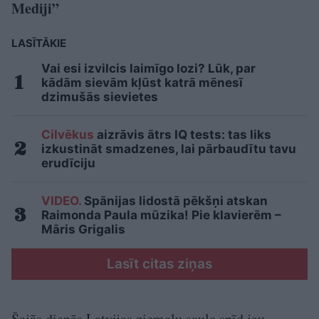
Mediji”
LASĪTĀKIE
Vai esi izvilcis laimīgo lozi? Lūk, par
kādām sievām kļūst katrā mēnesī
dzimušās sievietes
Cilvēkus
aizrāvis ātrs IQ tests: tas liks
izkustināt smadzenes, lai pārbaudītu tavu
erudīciju
VIDEO.
Spānijas lidostā pēkšņi atskan
Raimonda Paula mūzika! Pie klavierēm –
Māris Grigalis
Lasīt citas ziņas
Šajās dienās Latvijas ziemeļu saule spīd jau