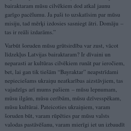
bairaktaram mūsu cilvēkiem dod atkal jaunu
garīgo pacēlumu. Ja paši to uzskatīsim par mūsu
misiju, tad mērķi izdosies sasniegt ātri. Domāju –
tas ir reāli izdarāms.”
Varbūt šoruden mūsu grūtsirdība var zust, vācot
līdzekļus Latvijas bairaktaram? Ir dīvaini un
neparasti ar kultūras cilvēkiem runāt par ieročiem,
bet, lai gan tik tiešām “Bayraktar” neapstrīdami
nepieciešams ukraiņu neatkarības aizstāvjiem, tas
vajadzīgs arī mums pašiem – mūsu lepnumam,
mūsu ilgām, mūsu cerībām, mūsu dzīvesspēkam,
mūsu kultūrai. Pateicoties ukraiņiem, varam
šoruden būt, varam rūpēties par mūsu valsts
valodas pastāvēšanu, varam mierīgi iet un izbaudīt