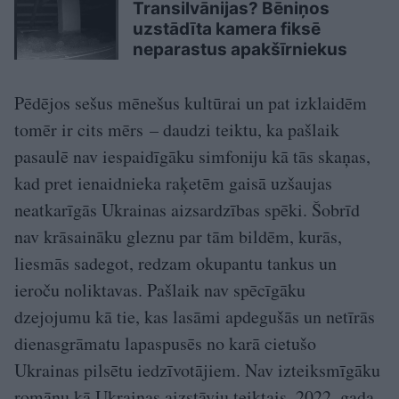
Transilvānijas? Bēniņos
uzstādīta kamera fiksē
neparastus apakšīrniekus
Pēdējos sešus mēnešus kultūrai un pat izklaidēm
tomēr ir cits mērs – daudzi teiktu, ka pašlaik
pasaulē nav iespaidīgāku simfoniju kā tās skaņas,
kad pret ienaidnieka raķetēm gaisā uzšaujas
neatkarīgās Ukrainas aizsardzības spēki. Šobrīd
nav krāsaināku gleznu par tām bildēm, kurās,
liesmās sadegot, redzam okupantu tankus un
ieroču noliktavas. Pašlaik nav spēcīgāku
dzejojumu kā tie, kas lasāmi apdegušās un netīrās
dienasgrāmatu lapaspusēs no karā cietušo
Ukrainas pilsētu iedzīvotājiem. Nav izteiksmīgāku
romānu kā Ukrainas aizstāvju teiktais. 2022. gada