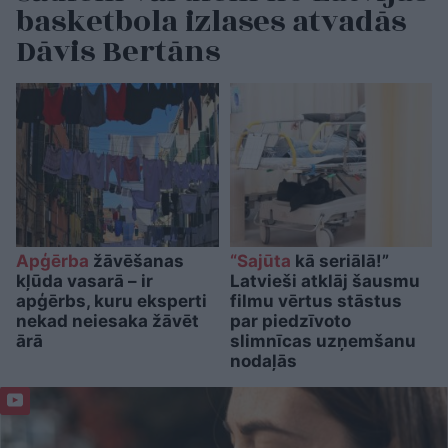
basketbola izlases atvadās
Dāvis Bertāns
Apģērba
žāvēšanas
“Sajūta
kā seriālā!”
kļūda vasarā – ir
Latvieši atklāj šausmu
apģērbs, kuru eksperti
filmu vērtus stāstus
nekad neiesaka žāvēt
par piedzīvoto
ārā
slimnīcas uzņemšanu
nodaļās