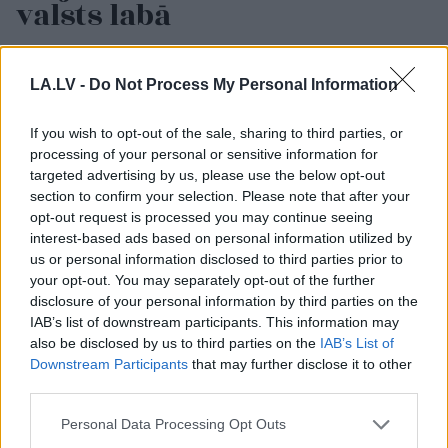
valsts labā
LA.LV -
Do Not Process My Personal Information
If you wish to opt-out of the sale, sharing to third parties, or
processing of your personal or sensitive information for
targeted advertising by us, please use the below opt-out
section to confirm your selection. Please note that after your
opt-out request is processed you may continue seeing
TESTS. Matemātikas
Ar
publisku
interest-based ads based on personal information utilized by
duelis: vai vari pārspēt
attaisnojumu netika
us or personal information disclosed to third parties prior to
deviņgadnieku
līdzēts – KNAB sāk
your opt-out. You may separately opt-out of the further
matemātikā?
pārbaudi par deputātes
disclosure of your personal information by third parties on the
Rasimas saņemto
IAB’s list of downstream participants. This information may
kompensāciju
also be disclosed by us to third parties on the
IAB’s List of
Downstream Participants
that may further disclose it to other
third parties.
Please note that this website/app uses one or more Google
Personal Data Processing Opt Outs
services and may gather and store information including but