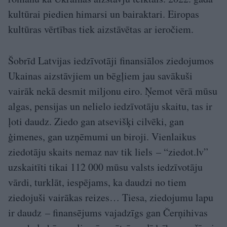
kultūrai piedien himarsi un bairaktari. Eiropas
kultūras vērtības tiek aizstāvētas ar ieročiem.
Šobrīd Latvijas iedzīvotāji finansiālos ziedojumos
Ukainas aizstāvjiem un bēgļiem jau savākuši
vairāk nekā desmit miljonu eiro. Ņemot vērā mūsu
algas, pensijas un nelielo iedzīvotāju skaitu, tas ir
ļoti daudz. Ziedo gan atsevišķi cilvēki, gan
ģimenes, gan uzņēmumi un biroji. Vienlaikus
ziedotāju skaits nemaz nav tik liels – “ziedot.lv”
uzskaitīti tikai 112 000 mūsu valsts iedzīvotāju
vārdi, turklāt, iespējams, ka daudzi no tiem
ziedojuši vairākas reizes… Tiesa, ziedojumu lapu
ir daudz – finansējums vajadzīgs gan Čerņihivas