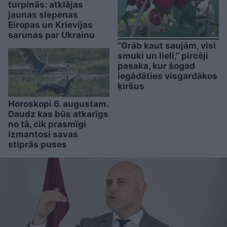
turpinās: atklājas
jaunas slepenas
Eiropas un Krievijas
sarunas par Ukrainu
“Grāb kaut saujām, visi
smuki un lieli,” pircēji
pasaka, kur šogad
iegādāties visgardākos
ķiršus
Horoskopi 6. augustam.
Daudz kas būs atkarīgs
no tā, cik prasmīgi
izmantosi savas
stiprās puses