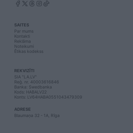
SAITES
Par mums
Kontakti
Reklāma
Noteikumi
Ētikas kodekss
REKVIZĪTI
SIA "LA.LV"
Reģ. nr. 40003616846
Banka: Swedbanka
Kods: HABALV22
Konts: LV64HABA0551043479309
ADRESE
Blaumaņa 32 - 1A, Rīga