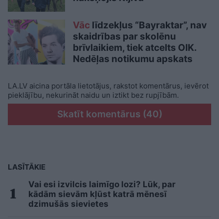
Vāc
līdzekļus “Bayraktar”, nav
skaidrības par skolēnu
brīvlaikiem, tiek atcelts OIK.
Nedēļas notikumu apskats
LA.LV aicina portāla lietotājus, rakstot komentārus, ievērot
pieklājību, nekurināt naidu un iztikt bez rupjībām.
Skatīt komentārus (40)
LASĪTĀKIE
Vai esi izvilcis laimīgo lozi? Lūk, par
kādām sievām kļūst katrā mēnesī
dzimušās sievietes