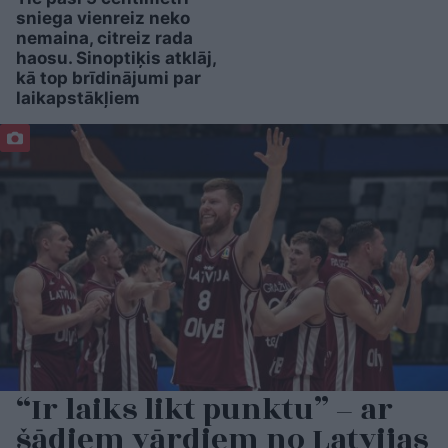
sniega vienreiz neko
nemaina, citreiz rada
haosu. Sinoptiķis atklāj,
kā top brīdinājumi par
laikapstākļiem
“Ir laiks likt punktu” – ar
šādiem vārdiem no Latvijas