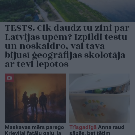
TESTS. Cik daudz tu zini par
Latvijas upēm? Izpildi testu
un noskaidro, vai tava
bijusī ģeogrāfijas skolotāja
ar tevi lepotos
Maskavas mērs pareģo
Trīsgadīgā
Anna raud
Krievijai fatālu galu, ja
sāpēs, bet tētim