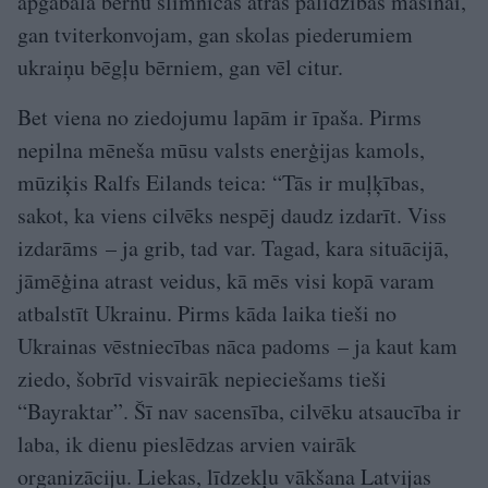
apgabala bērnu slimnīcas ātrās palīdzības mašīnai,
gan tviterkonvojam, gan skolas piederumiem
ukraiņu bēgļu bērniem, gan vēl citur.
Bet viena no ziedojumu lapām ir īpaša. Pirms
nepilna mēneša mūsu valsts enerģijas kamols,
mūziķis Ralfs Eilands teica: “Tās ir muļķības,
sakot, ka viens cilvēks nespēj daudz izdarīt. Viss
izdarāms – ja grib, tad var. Tagad, kara situācijā,
jāmēģina atrast veidus, kā mēs visi kopā varam
atbalstīt Ukrainu. Pirms kāda laika tieši no
Ukrainas vēstniecības nāca padoms – ja kaut kam
ziedo, šobrīd visvairāk nepieciešams tieši
“Bayraktar”. Šī nav sacensība, cilvēku atsaucība ir
laba, ik dienu pieslēdzas arvien vairāk
organizāciju. Liekas, līdzekļu vākšana Latvijas