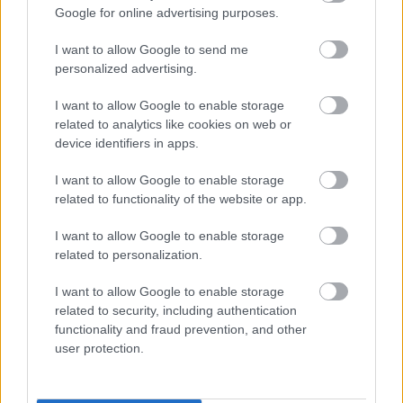
Google for online advertising purposes.
“Pilnīgs haoss!” Rīgas
Cilvēkus
aizrāvis ātrs
I want to allow Google to send me
lidostā ceļotāji šodien
IQ tests: tas liks
personalized advertising.
nīkst milzīgās rindās.
izkustināt smadzenes,
Skaidrojam, kas
lai pārbaudītu tavu
I want to allow Google to enable storage
atgadījies
erudīciju
related to analytics like cookies on web or
device identifiers in apps.
I want to allow Google to enable storage
related to functionality of the website or app.
I want to allow Google to enable storage
related to personalization.
I want to allow Google to enable storage
related to security, including authentication
functionality and fraud prevention, and other
user protection.
VIDEO. Spānijas lidostā