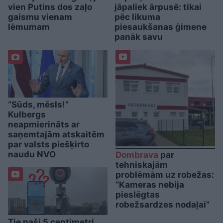
vien Putins dos zaļo
jāpaliek ārpusē: tikai
gaismu vienam
pēc likuma
lēmumam
piesaukšanas ģimene
panāk savu
“Sūds, mēsls!”
Kulbergs
neapmierināts ar
saņemtajām atskaitēm
par valsts piešķirto
naudu NVO
Dombrava
par
tehniskajām
problēmām uz robežas:
“Kameras nebija
pieslēgtas
robežsardzes nodaļai”
Tie paši 5 centimetri