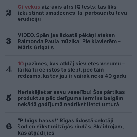
Cilvēkus
aizrāvis ātrs IQ tests: tas liks
izkustināt smadzenes, lai pārbaudītu tavu
erudīciju
VIDEO. Spānijas lidostā pēkšņi atskan
Raimonda Paula mūzika! Pie klavierēm –
Māris Grigalis
10
pazīmes, kas atklāj sievietes vecumu –
lai kā tu censtos to slēpt, pēc tām
redzams, ka tev jau ir vairāk nekā 40 gadu
Neriskējiet ar savu veselību! Šos pārtikas
produktus pēc derīguma termiņa beigām
nekādā gadījumā nedrīkst lietot uzturā
“Pilnīgs haoss!” Rīgas lidostā ceļotāji
šodien nīkst milzīgās rindās. Skaidrojam,
kas atgadījies