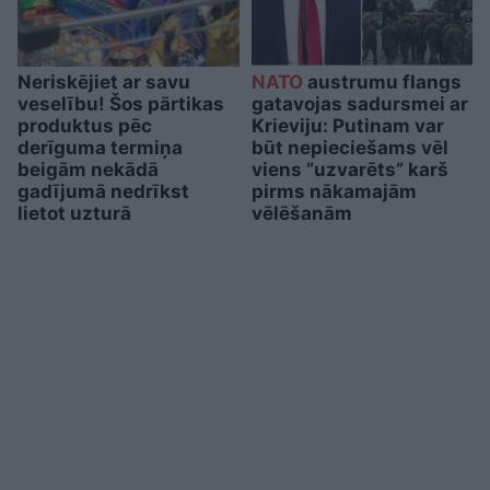
Neriskējiet ar savu
NATO
austrumu flangs
veselību! Šos pārtikas
gatavojas sadursmei ar
produktus pēc
Krieviju: Putinam var
derīguma termiņa
būt nepieciešams vēl
beigām nekādā
viens “uzvarēts” karš
gadījumā nedrīkst
pirms nākamajām
lietot uzturā
vēlēšanām