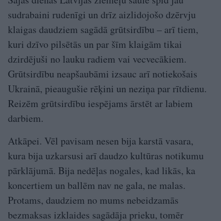
sudrabaini rudenīgi un drīz aizlidojošo dzērvju
klaigas daudziem sagādā grūtsirdību – arī tiem,
kuri dzīvo pilsētās un par šīm klaigām tikai
dzirdējuši no lauku radiem vai vecvecākiem.
Grūtsirdību neapšaubāmi izsauc arī notiekošais
Ukrainā, pieaugušie rēķini un neziņa par rītdienu.
Reizēm grūtsirdību iespējams ārstēt ar labiem
darbiem.
Atkāpei. Vēl pavisam nesen bija karstā vasara,
kura bija uzkarsusi arī daudzo kultūras notikumu
pārklājumā. Bija nedēļas nogales, kad likās, ka
koncertiem un ballēm nav ne gala, ne malas.
Protams, daudziem no mums nebeidzamās
bezmaksas izklaides sagādāja prieku, tomēr