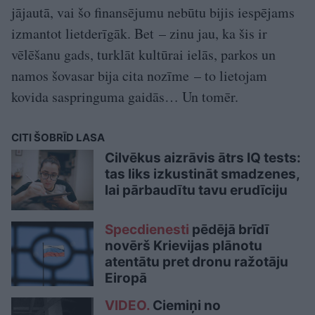
jājautā, vai šo finansējumu nebūtu bijis iespējams
izmantot lietderīgāk. Bet – zinu jau, ka šis ir
vēlēšanu gads, turklāt kultūrai ielās, parkos un
namos šovasar bija cita nozīme – to lietojam
kovida saspringuma gaidās… Un tomēr.
CITI ŠOBRĪD LASA
Cilvēkus aizrāvis ātrs IQ tests:
tas liks izkustināt smadzenes,
lai pārbaudītu tavu erudīciju
Specdienesti
pēdējā brīdī
novērš Krievijas plānotu
atentātu pret dronu ražotāju
Eiropā
VIDEO.
Ciemiņi no