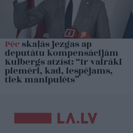
Pēc
skaļās jezgas ap
deputātu kompensācijām
Kulbergs atzīst: “Ir vairāki
piemēri, kad, iespējams,
tiek manipulēts”