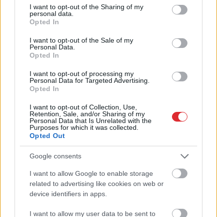
not limited to your visit or usage behaviour. You may click to
I want to opt-out of the Sharing of my
personal data.
grant or deny consent to Google and its third-party tags to
Opted In
use your data for below specified purposes in below Google
consent section.
I want to opt-out of the Sale of my
Personal Data.
Opted In
I want to opt-out of processing my
Personal Data for Targeted Advertising.
Specdienesti pēdējā brīdī
Opted In
novērš Krievijas plānotu
I want to opt-out of Collection, Use,
atentātu pret dronu
Retention, Sale, and/or Sharing of my
Personal Data that Is Unrelated with the
Purposes for which it was collected.
ražotāju Eiropā
Opted Out
Google consents
I want to allow Google to enable storage
Atcelt
Ziņot
related to advertising like cookies on web or
device identifiers in apps.
I want to allow my user data to be sent to