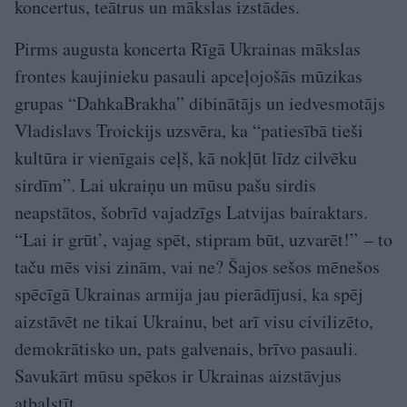
koncertus, teātrus un mākslas izstādes.
Pirms augusta koncerta Rīgā Ukrainas mākslas
frontes kaujinieku pasauli apceļojošās mūzikas
grupas “DahkaBrakha” dibinātājs un iedvesmotājs
Vladislavs Troickijs uzsvēra, ka “patiesībā tieši
kultūra ir vienīgais ceļš, kā nokļūt līdz cilvēku
sirdīm”. Lai ukraiņu un mūsu pašu sirdis
neapstātos, šobrīd vajadzīgs Latvijas bairaktars.
“Lai ir grūt’, vajag spēt, stipram būt, uzvarēt!” – to
taču mēs visi zinām, vai ne? Šajos sešos mēnešos
spēcīgā Ukrainas armija jau pierādījusi, ka spēj
aizstāvēt ne tikai Ukrainu, bet arī visu civilizēto,
demokrātisko un, pats galvenais, brīvo pasauli.
Savukārt mūsu spēkos ir Ukrainas aizstāvjus
atbalstīt.