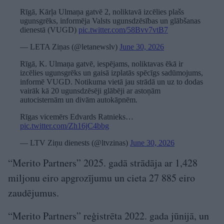
Rīgā, Kārļa Ulmaņa gatvē 2, noliktavā izcēlies plašs
ugunsgrēks, informēja Valsts ugunsdzēsības un glābšanas
dienestā (VUGD)
pic.twitter.com/58Bvv7vtB7
— LETA Ziņas (@letanewslv)
June 30, 2026
Rīgā, K. Ulmaņa gatvē, iespējams, noliktavas ēkā ir
izcēlies ugunsgrēks un gaisā izplatās spēcīgs sadūmojums,
informē VUGD. Notikuma vietā jau strādā un uz to dodas
vairāk kā 20 ugunsdzēsēji glābēji ar astoņām
autocisternām un divām autokāpnēm.
Rīgas vicemērs Edvards Ratnieks…
pic.twitter.com/Zh16jC4bbg
— LTV Ziņu dienests (@ltvzinas)
June 30, 2026
“Merito Partners” 2025. gadā strādāja ar 1,428
miljonu eiro apgrozījumu un cieta 27 885 eiro
zaudējumus.
“Merito Partners” reģistrēta 2022. gada jūnijā, un