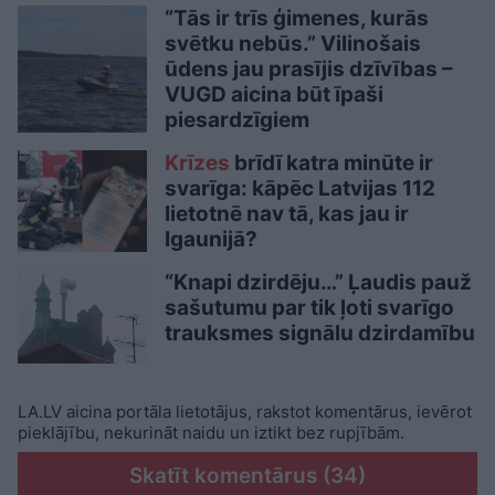
“Tās ir trīs ģimenes, kurās
svētku nebūs.” Vilinošais
ūdens jau prasījis dzīvības –
VUGD aicina būt īpaši
piesardzīgiem
Krīzes
brīdī katra minūte ir
svarīga: kāpēc Latvijas 112
lietotnē nav tā, kas jau ir
Igaunijā?
“Knapi dzirdēju…” Ļaudis pauž
sašutumu par tik ļoti svarīgo
trauksmes signālu dzirdamību
LA.LV aicina portāla lietotājus, rakstot komentārus, ievērot
pieklājību, nekurināt naidu un iztikt bez rupjībām.
Skatīt komentārus (34)