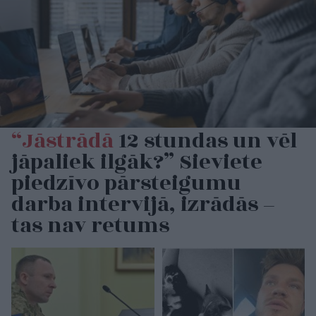
“Jāstrādā
12 stundas un vēl
jāpaliek ilgāk?” Sieviete
piedzīvo pārsteigumu
darba intervijā, izrādās –
tas nav retums