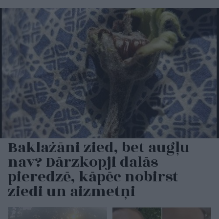
Baklažāni zied, bet augļu
nav? Dārzkopji dalās
pieredzē, kāpēc nobirst
ziedi un aizmetņi