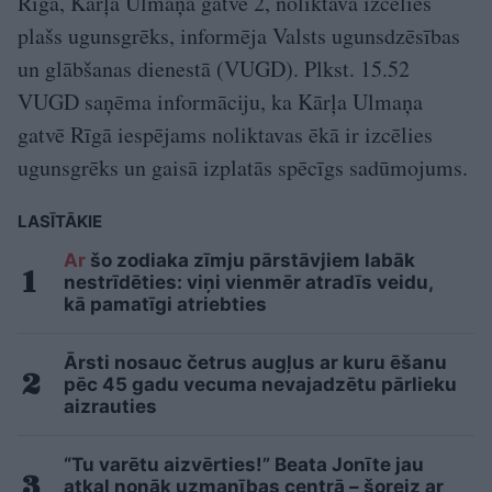
Rīgā, Kārļa Ulmaņa gatvē 2, noliktavā izcēlies
plašs ugunsgrēks, informēja Valsts ugunsdzēsības
un glābšanas dienestā (VUGD). Plkst. 15.52
VUGD saņēma informāciju, ka Kārļa Ulmaņa
gatvē Rīgā iespējams noliktavas ēkā ir izcēlies
ugunsgrēks un gaisā izplatās spēcīgs sadūmojums.
LASĪTĀKIE
Ar
šo zodiaka zīmju pārstāvjiem labāk
nestrīdēties: viņi vienmēr atradīs veidu,
kā pamatīgi atriebties
Ārsti nosauc četrus augļus ar kuru ēšanu
pēc 45 gadu vecuma nevajadzētu pārlieku
aizrauties
“Tu varētu aizvērties!” Beata Jonīte jau
atkal nonāk uzmanības centrā – šoreiz ar