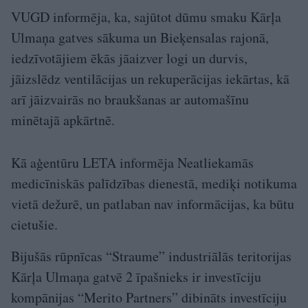
VUGD informēja, ka, sajūtot dūmu smaku Kārļa
Ulmaņa gatves sākuma un Bieķensalas rajonā,
iedzīvotājiem ēkās jāaizver logi un durvis,
jāizslēdz ventilācijas un rekuperācijas iekārtas, kā
arī jāizvairās no braukšanas ar automašīnu
minētajā apkārtnē.
Kā aģentūru LETA informēja Neatliekamās
medicīniskās palīdzības dienestā, mediķi notikuma
vietā dežurē, un patlaban nav informācijas, ka būtu
cietušie.
Bijušās rūpnīcas “Straume” industriālās teritorijas
Kārļa Ulmaņa gatvē 2 īpašnieks ir investīciju
kompānijas “Merito Partners” dibināts investīciju