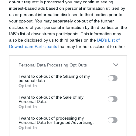
opt-out request is processed you may continue seeing
un putnus attēlos!
interest-based ads based on personal information utilized by
us or personal information disclosed to third parties prior to
your opt-out. You may separately opt-out of the further
disclosure of your personal information by third parties on the
IAB’s list of downstream participants. This information may
also be disclosed by us to third parties on the
IAB’s List of
Downstream Participants
that may further disclose it to other
third parties.
Please note that this website/app uses one or more Google
Personal Data Processing Opt Outs
services and may gather and store information including but
not limited to your visit or usage behaviour. You may click to
I want to opt-out of the Sharing of my
personal data.
grant or deny consent to Google and its third-party tags to
Opted In
use your data for below specified purposes in below Google
“Man pat neomulīgi
consent section.
I want to opt-out of the Sale of my
Personal Data.
palika!” Sēņotāja mežā
Opted In
uziet ļoti biedējošu vietu
I want to opt-out of processing my
Personal Data for Targeted Advertising.
Opted In