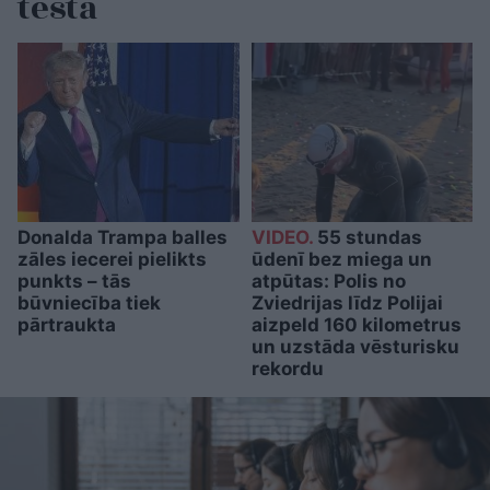
testā
Donalda Trampa balles
VIDEO.
55 stundas
zāles iecerei pielikts
ūdenī bez miega un
punkts – tās
atpūtas: Polis no
būvniecība tiek
Zviedrijas līdz Polijai
pārtraukta
aizpeld 160 kilometrus
un uzstāda vēsturisku
rekordu