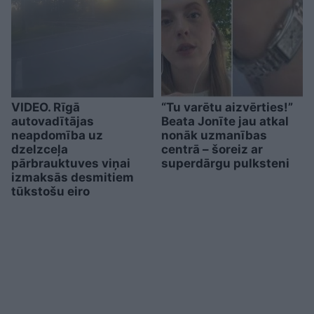
VIDEO. Rīgā
“Tu varētu aizvērties!”
autovadītājas
Beata Jonīte jau atkal
neapdomība uz
nonāk uzmanības
dzelzceļa
centrā – šoreiz ar
pārbrauktuves viņai
superdārgu pulksteni
izmaksās desmitiem
tūkstošu eiro