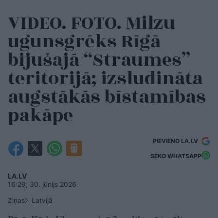
VIDEO. FOTO. Milzu
ugunsgrēks Rīgā
bijušajā “Straumes”
teritorijā; izsludināta
augstākās bīstamības
pakāpe
PIEVIENO LA.LV
SEKO WHATSAPP
LA.LV
16:29, 30. jūnijs 2026
Ziņas
Latvijā