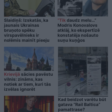
Slaidiņš: Izskatās, ka
“Tik
daudz melu…”
jaunais Ukrainas
Modris Konovalovs
bruņoto spēku
atklāj, ko ekspertīzē
virspavēlnieks ir
konstatēja nošauto
nolēmis mainīt pieeju
suņu kuņģos
Krievijā
sācies pavēstu
vilnis: zināms, kas
notiek ar tiem, kuri tās
izvēlas ignorēt
Kad beidzot varētu būt
gatava “Rail Baltica”
pamattrase?