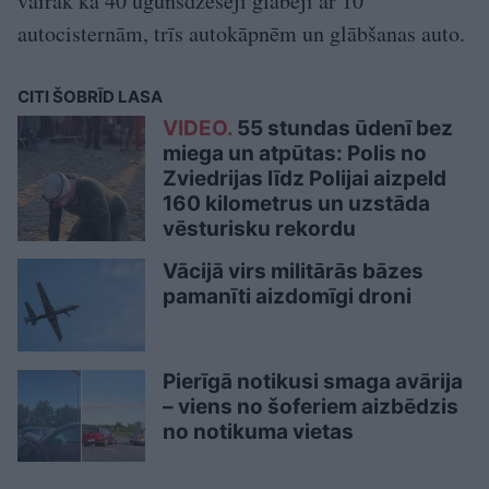
vairāk kā 40 ugunsdzēsēji glābēji ar 10
autocisternām, trīs autokāpnēm un glābšanas auto.
CITI ŠOBRĪD LASA
VIDEO.
55 stundas ūdenī bez
miega un atpūtas: Polis no
Zviedrijas līdz Polijai aizpeld
160 kilometrus un uzstāda
vēsturisku rekordu
Vācijā virs militārās bāzes
pamanīti aizdomīgi droni
Pierīgā notikusi smaga avārija
– viens no šoferiem aizbēdzis
no notikuma vietas