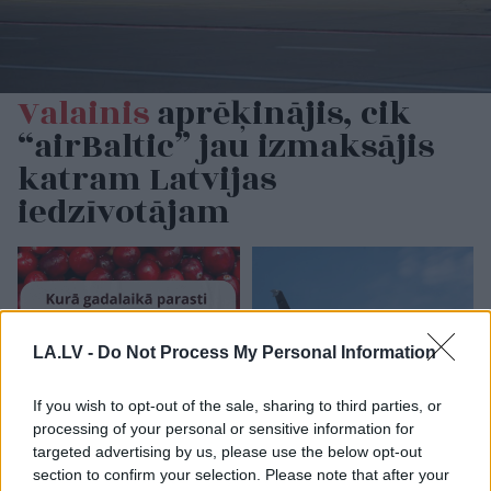
Valainis
aprēķinājis, cik
“airBaltic” jau izmaksājis
katram Latvijas
iedzīvotājam
LA.LV -
Do Not Process My Personal Information
If you wish to opt-out of the sale, sharing to third parties, or
processing of your personal or sensitive information for
TESTS.
Cik daudz zini
Vācijā virs militārās
targeted advertising by us, please use the below opt-out
par Latvijas dabu?
bāzes pamanīti
section to confirm your selection. Please note that after your
Atpazīsti kokus, augus
aizdomīgi droni