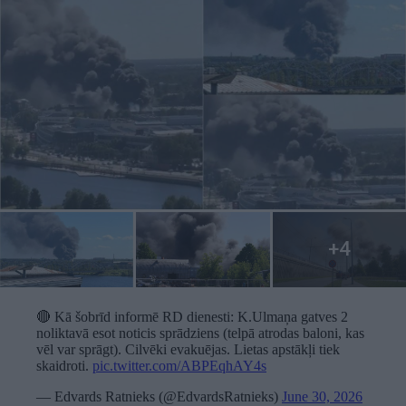
🔴 Kā šobrīd informē RD dienesti: K.Ulmaņa gatves 2
noliktavā esot noticis sprādziens (telpā atrodas baloni, kas
vēl var sprāgt). Cilvēki evakuējas. Lietas apstākļi tiek
skaidroti.
pic.twitter.com/ABPEqhAY4s
— Edvards Ratnieks (@EdvardsRatnieks)
June 30, 2026