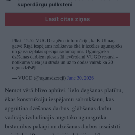
superdārgu pulksteni
Lasīt citas ziņas
Plkst. 15.52 VUGD saņēma informāciju, ka K.Ulmaņa
gatvē Rīgā iespējams noliktavas ēkā ir izcēlies ugunsgrēks
un gaisā izplatās spēcīgs sadūmojums. Ugunsgrēka
dzēšanas darbiem piesaistīti ievērojami VUGD resursi –
notikuma vietā jau strādā un uz to dodas vairāk kā 20
ugunsdzēsēji…
— VUGD (@ugunsdzeseji)
June 30, 2026
Ņemot vērā blīvo apbūvi, lielo degšanas platību,
ēkas konstrukciju iespējamu sabrukšanu, kas
apgrūtina dzēšanas darbus, glābšanas darbu
vadītājs izsludinājis augstāko ugunsgrēka
bīstamības pakāpi un dzēšanas darbos iesaistīti