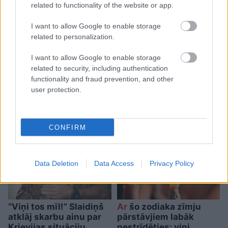
related to functionality of the website or app.
I want to allow Google to enable storage
related to personalization.
“Pirmo
reizi ko tādu
I want to allow Google to enable storage
redzu.” Pircēji sajūsmā par
related to security, including authentication
veikalā novēroto
functionality and fraud prevention, and other
user protection.
jaunieviesumu
CONFIRM
Data Deletion
Data Access
Privacy Policy
“Viņi tos mīl!” Slaidiņš
Ar
šo zodiaka zīmju
atklāj skarbu ainu par
pārstāvjiem labāk
Krievijas situāciju
nestrīdēties: viņi