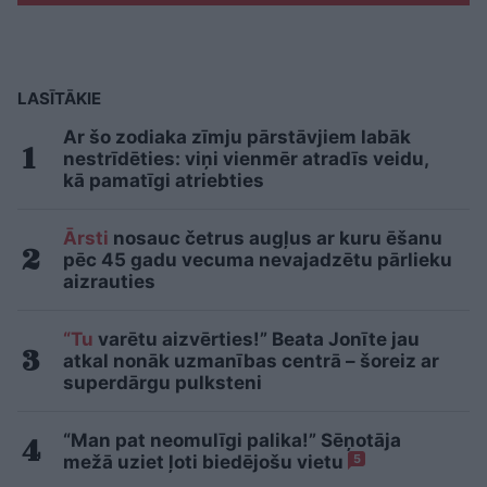
LASĪTĀKIE
Ar šo zodiaka zīmju pārstāvjiem labāk
nestrīdēties: viņi vienmēr atradīs veidu,
kā pamatīgi atriebties
Ārsti
nosauc četrus augļus ar kuru ēšanu
pēc 45 gadu vecuma nevajadzētu pārlieku
aizrauties
“Tu
varētu aizvērties!” Beata Jonīte jau
atkal nonāk uzmanības centrā – šoreiz ar
superdārgu pulksteni
“Man pat neomulīgi palika!” Sēņotāja
mežā uziet ļoti biedējošu vietu
5