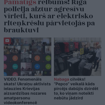
Pamatīgs
reibums! Rīgā
policija aiztur agresīvu
vīrieti, kurš ar elektrisko
riteņkrēslu pārvietojās pa
brauktuvi
VIDEO. Fenomenāls
Nabaga
cilvēks!
skats! Ukraiņu aktīvists
“Pepco” veikalā kāds
ielauzies Krievijas
pircējs dabūjis dzirdēt
aizsardzības nozares
to, ko viņam noteikti
amatpersonu
nebūtu jādzird
videokonferencē