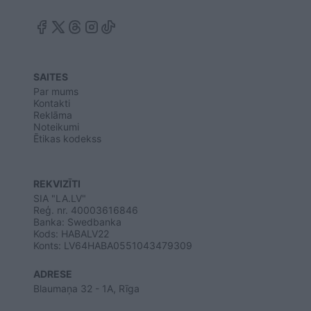
SAITES
Par mums
Kontakti
Reklāma
Noteikumi
Ētikas kodekss
REKVIZĪTI
SIA "LA.LV"
Reģ. nr. 40003616846
Banka: Swedbanka
Kods: HABALV22
Konts: LV64HABA0551043479309
ADRESE
Blaumaņa 32 - 1A, Rīga