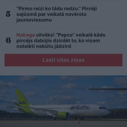
“Pirmo reizi ko tādu redzu.” Pircēji
sajūsmā par veikalā novēroto
jaunieviesumu
Nabaga
cilvēks! “Pepco” veikalā kāds
pircējs dabūjis dzirdēt to, ko viņam
noteikti nebūtu jādzird
Lasīt citas ziņas