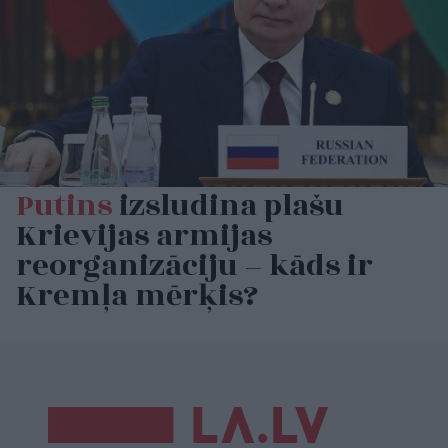
Putins
izsludina plašu
Krievijas armijas
reorganizāciju – kāds ir
Kremļa mērķis?