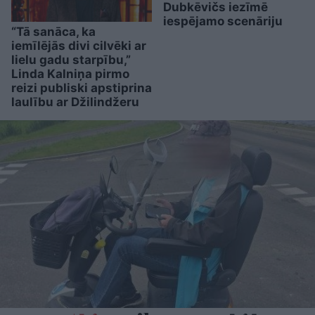
Dubkēvičs iezīmē
iespējamo scenāriju
“Tā sanāca, ka
iemīlējās divi cilvēki ar
lielu gadu starpību,”
Linda Kalniņa pirmo
reizi publiski apstiprina
laulību ar Džilindžeru