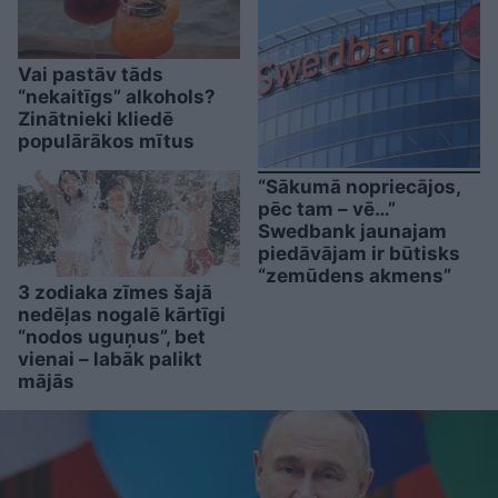
Vai pastāv tāds
“nekaitīgs” alkohols?
Zinātnieki kliedē
populārākos mītus
“Sākumā nopriecājos,
pēc tam – vē…”
Swedbank jaunajam
piedāvājam ir būtisks
“zemūdens akmens”
3 zodiaka zīmes šajā
nedēļas nogalē kārtīgi
“nodos uguņus”, bet
vienai – labāk palikt
mājās