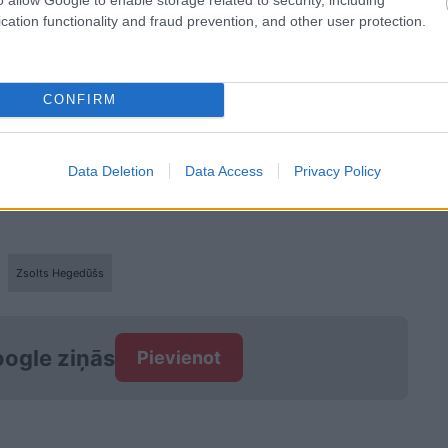
cation functionality and fraud prevention, and other user protection.
CONFIRM
aģars ir viņu izvēlējies kā nākamo veselības
Data Deletion
Data Access
Privacy Policy
Zsolts Hegedūšs
ogle ziņās
Pievienot