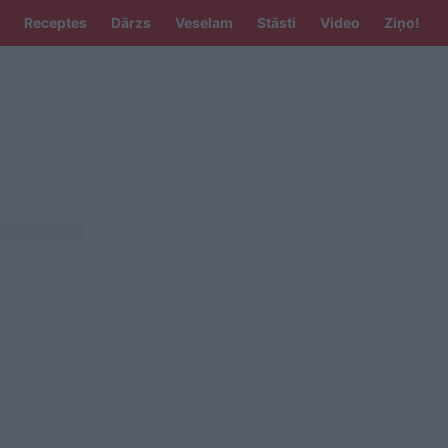
Receptes
Dārzs
Veselam
Stāsti
Video
Ziņo!