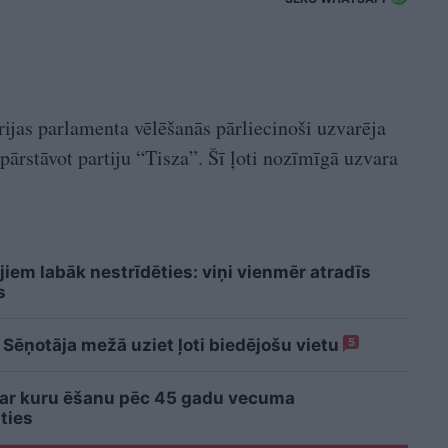
ārijas parlamenta vēlēšanās pārliecinoši uzvarēja
 pārstāvot partiju “Tisza”. Šī ļoti nozīmīgā uzvara
iem labāk nestrīdēties: viņi vienmēr atradīs
s
 Sēņotāja mežā uziet ļoti biedējošu vietu
5
 ar kuru ēšanu pēc 45 gadu vecuma
ties