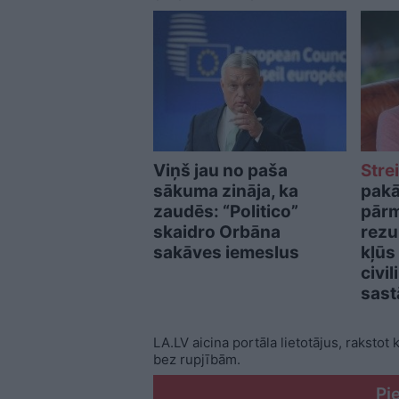
Viņš jau no paša
Stre
sākuma zināja, ka
pakā
zaudēs: “Politico”
pārm
skaidro Orbāna
rezu
sakāves iemeslus
kļūs
civi
sast
LA.LV aicina portāla lietotājus, rakstot
bez rupjībām.
Pi