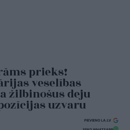
rāms prieks!
rijas veselības
a žilbinošus deju
opozīcijas uzvaru
PIEVIENO LA.LV
SEKO WHATSAPP