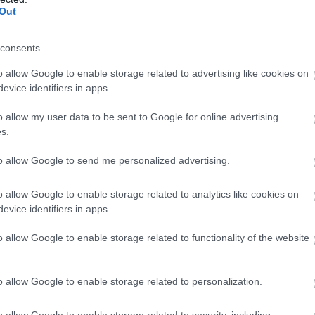
ti un pat bīstami: 8
Masks atsakās no
Out
as mājā, kur
vienošanās ar
jadzētu novietot
Zelenski; atklājas, par
Atcelt
Ziņot
vizoru
ko viņiem ir nopietnas
consents
nesaskaņas
o allow Google to enable storage related to advertising like cookies on
evice identifiers in apps.
o allow my user data to be sent to Google for online advertising
ieminēts kā piemērs cilvēkam no Orbāna politiskā
s.
 valdības retorikas.
to allow Google to send me personalized advertising.
o allow Google to enable storage related to analytics like cookies on
evice identifiers in apps.
o allow Google to enable storage related to functionality of the website
o allow Google to enable storage related to personalization.
o allow Google to enable storage related to security, including