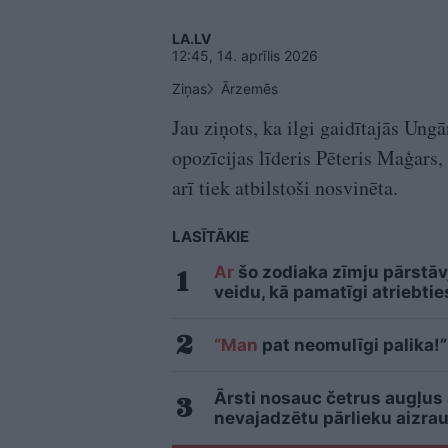
LA.LV
12:45, 14. aprīlis 2026
Ziņas
Ārzemēs
Jau ziņots, ka ilgi gaidītajās Ung
opozīcijas līderis Pēteris Maģars,
arī tiek atbilstoši nosvinēta.
LASĪTĀKIE
Ar
šo zodiaka zīmju pārstāvj
veidu, kā pamatīgi atriebtie
“Man
pat neomulīgi palika!”
Ārsti nosauc četrus augļus
nevajadzētu pārlieku aizrau