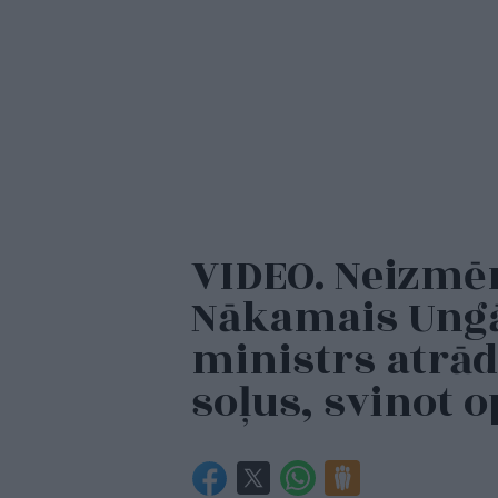
VIDEO. Neizmē
Nākamais Ungā
ministrs atrād
soļus, svinot 