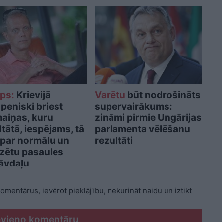
ips:
Krievijā
Varētu
būt nodrošināts
peniski briest
supervairākums:
aiņas, kuru
zināmi pirmie Ungārijas
ltātā, iespējams, tā
parlamenta vēlēšanu
 par normālu un
rezultāti
lizētu pasaules
āvdaļu
 komentārus, ievērot pieklājību, nekurināt naidu un iztikt
evieno komentāru