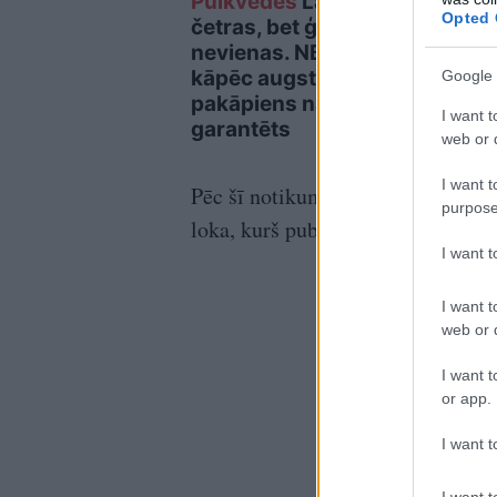
Pulkvedes
Latvijā ir
Neēr
Opted 
četras, bet ģenerāles –
viet
nevienas. NBS skaidro,
neva
kāpēc augstākais
tele
Google 
pakāpiens nav
I want t
garantēts
web or d
I want t
Pēc šī notikuma viņš bieži tiek p
purpose
loka, kurš publiski norobežojās no
I want 
I want t
web or d
I want t
or app.
I want t
I want t