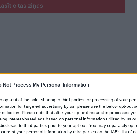
Lasīt citas ziņas
 Not Process My Personal Information
to opt-out of the sale, sharing to third parties, or processing of your per
formation for targeted advertising by us, please use the below opt-out s
r selection. Please note that after your opt-out request is processed y
eing interest-based ads based on personal information utilized by us or
disclosed to third parties prior to your opt-out. You may separately opt-
ies video, kurā redzams, kā ungāru politiķis
losure of your personal information by third parties on the IAB’s list of
avas deju prasmes, svinot opozīcijas uzvaru