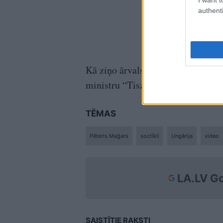
authenti
Kā ziņo ārvalstu prese, Pēteris M
ministru “Tisza” valdībā.
TĒMAS
Pēteris Maģars
soctīkli
Ungārija
video
LA.LV Go
SAISTĪTIE RAKSTI