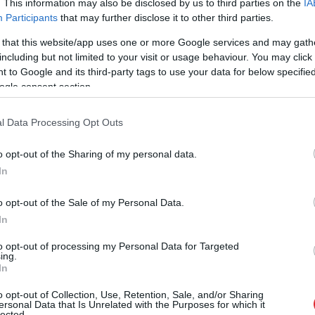
. This information may also be disclosed by us to third parties on the
IA
Participants
that may further disclose it to other third parties.
 that this website/app uses one or more Google services and may gath
emjerministra Viktora Orbāna līdzgaitnieks un
including but not limited to your visit or usage behaviour. You may click 
āms 2022. gadā, kad publiski atkāpās no amata pēc
 to Google and its third-party tags to use your data for below specifi
ogle consent section.
etrunīgi vērtēta retorika par “rasu sajaukšanos”.
zēja, nosaucot to par nepieņemamu, un paziņoja,
l Data Processing Opt Outs
o opt-out of the Sharing of my personal data.
In
o opt-out of the Sale of my Personal Data.
In
to opt-out of processing my Personal Data for Targeted
ing.
In
o opt-out of Collection, Use, Retention, Sale, and/or Sharing
ersonal Data that Is Unrelated with the Purposes for which it
lected.