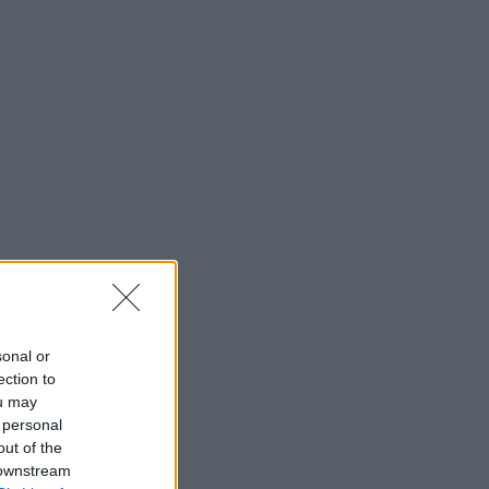
sonal or
ection to
ou may
 personal
out of the
 downstream