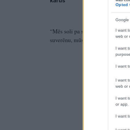
karus
non
Opted 
cent
supe
Google 
“Mēs soli pa solim atgūsim savu v
I want t
web or d
suverēnu, mūsdienīgu Ungāriju,” 
I want t
purpose
I want 
I want t
web or d
I want t
or app.
I want t
I want t