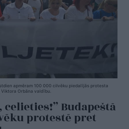
stdien apmēram 100 000 cilvēku piedalījās protesta
a Viktora Orbāna valdību.
 celieties!” Budapeštā
vēku protestē pret
u