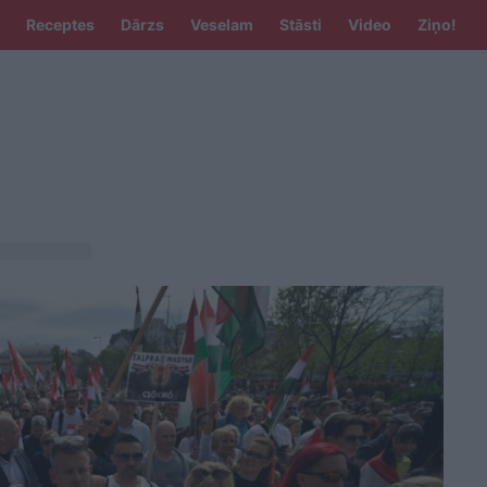
Receptes
Dārzs
Veselam
Stāsti
Video
Ziņo!