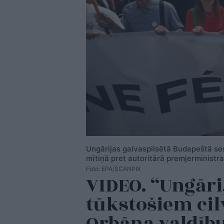
Ungārijas galvaspilsētā Budapeštā se
mītiņā pret autoritārā premjerministr
Foto: EPA/SCANPIX
VIDEO. “Ungāri,
tūkstošiem cil
Orbāna valdīb