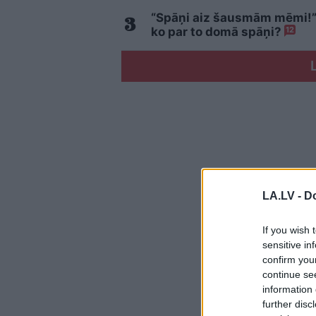
“Spāņi aiz šausmām mēmi!” 
ko par to domā spāņi?
12
LA.LV -
Do
If you wish 
sensitive in
confirm you
continue se
information 
further disc