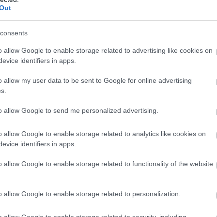
āk uzmanības
āra basketbola
Out
rā – šoreiz ar
laukumu
rdārgu pulksteni
Atcelt
Ziņot
consents
alsti un ķieģeli pa ķieģelim mēs uzcelsim
o allow Google to enable storage related to advertising like cookies on
evice identifiers in apps.
Maģars sacīja gavilējošajam pūlim.
o allow my user data to be sent to Google for online advertising
s.
to allow Google to send me personalized advertising.
o allow Google to enable storage related to analytics like cookies on
evice identifiers in apps.
o allow Google to enable storage related to functionality of the website
o allow Google to enable storage related to personalization.
o allow Google to enable storage related to security, including