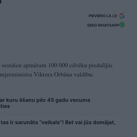
PIEVIENO LA.LV
SEKO WHATSAPP
 sestdien apmēram 100 000 cilvēku piedalījās
remjerministra Viktora Orbāna valdību.
 ar kuru ēšanu pēc 45 gadu vecuma
ties
tas ir sarunāts “veikals”! Bet vai jūs domājat,