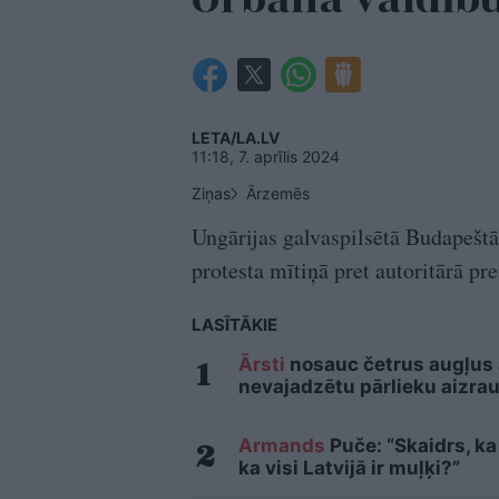
LETA/LA.LV
11:18, 7. aprīlis 2024
Ziņas
Ārzemēs
Ungārijas galvaspilsētā Budapeštā
protesta mītiņā pret autoritārā p
LASĪTĀKIE
Ārsti
nosauc četrus augļus
nevajadzētu pārlieku aizrau
Armands
Puče: “Skaidrs, ka 
ka visi Latvijā ir muļķi?”