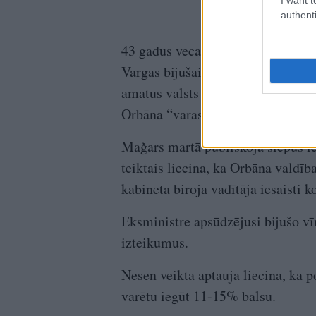
authenti
43 gadus vecais Maģars ir Orbāna 
Vargas bijušais vīrs un ilgi bija p
amatus valsts institūcijās un uz
Orbāna “varas fabriku”, izveidojot
Maģars martā publiskoja slepus ier
teiktais liecina, ka Orbāna valdīb
kabineta biroja vadītāja iesaisti ko
Eksministre apsūdzējusi bijušo vī
izteikumus.
Nesen veikta aptauja liecina, ka p
varētu iegūt 11-15% balsu.