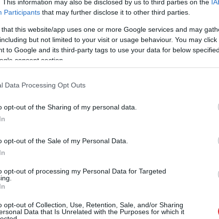
. This information may also be disclosed by us to third parties on the
IA
Participants
that may further disclose it to other third parties.
as rīkoja Pēters Maģars, kurš veido jaunu
 that this website/app uses one or more Google services and may gath
including but not limited to your visit or usage behaviour. You may click 
 to Google and its third-party tags to use your data for below specifi
s bija valsts karogi un plakāti ar uzrakstu
ogle consent section.
l Data Processing Opt Outs
o opt-out of the Sharing of my personal data.
In
o opt-out of the Sale of my Personal Data.
In
to opt-out of processing my Personal Data for Targeted
ing.
In
varētu aizvērties!”
Raiskumā
atklāj FIBA
o opt-out of Collection, Use, Retention, Sale, and/or Sharing
a Jonīte jau atkal
standartiem atbilstošu
ersonal Data that Is Unrelated with the Purposes for which it
lected.