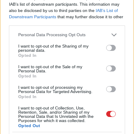
“500
bērni vieni bez
IAB’s list of downstream participants. This information may
also be disclosed by us to third parties on the
IAB’s List of
mammas un tēta!” Aiz
Downstream Participants
that may further disclose it to other
skaitļiem par
third parties.
bērnunamiem slēpjas
Please note that this website/app uses one or more Google
Personal Data Processing Opt Outs
trauma, birokrātija un
services and may gather and store information including but
not limited to your visit or usage behaviour. You may click to
I want to opt-out of the Sharing of my
atbalsta trūkums
personal data.
grant or deny consent to Google and its third-party tags to
Opted In
use your data for below specified purposes in below Google
consent section.
I want to opt-out of the Sale of my
Personal Data.
Opted In
I want to opt-out of processing my
Personal Data for Targeted Advertising.
Opted In
I want to opt-out of Collection, Use,
Retention, Sale, and/or Sharing of my
“Paldies, ka atnācāt pie
Priekules
traģēdijas
Personal Data that Is Unrelated with the
mums ciemos!” Putina
lietā jauns pavērsiens:
Purposes for which it was collected.
vizītes laikā Sibīrijā
apcietinātā policista
Opted Out
noticis īsts “brīnums”
aizstāvis vērsies tiesā