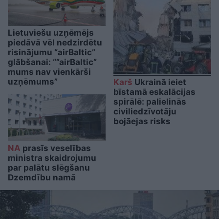
Lietuviešu uzņēmējs
piedāvā vēl nedzirdētu
risinājumu “airBaltic”
glābšanai: “”airBaltic”
mums nav vienkārši
uzņēmums”
Karš
Ukrainā ieiet
bīstamā eskalācijas
spirālē: palielinās
civiliedzīvotāju
bojāejas risks
NA
prasīs veselības
ministra skaidrojumu
par palātu slēgšanu
Dzemdību namā