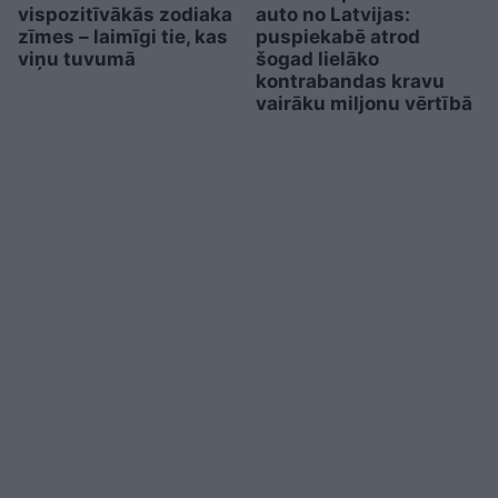
vispozitīvākās zodiaka
auto no Latvijas:
zīmes – laimīgi tie, kas
puspiekabē atrod
viņu tuvumā
šogad lielāko
kontrabandas kravu
vairāku miljonu vērtībā