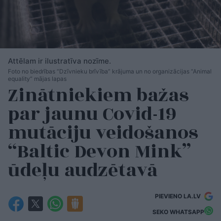
Attēlam ir ilustratīva nozīme.
Foto no biedrības “Dzīvnieku brīvība” krājuma un no organizācijas “Animal
equality” mājas lapas
Zinātniekiem bažas
par jaunu Covid-19
mutāciju veidošanos
“Baltic Devon Mink”
ūdeļu audzētavā
PIEVIENO LA.LV
SEKO WHATSAPP