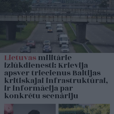
Lietuvas
militārie
izlūkdienesti: Krievija
apsver triecienus Baltijas
kritiskajai infrastruktūrai,
ir informācija par
konkrētu scenāriju