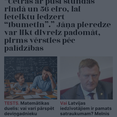
“Četras ar pusi stundas
rindā un 56 eiro, lai
ieteiktu iedzert
“Ibumetin”.” Jāņa pieredze
var likt divreiz padomāt,
pirms vērsties pēc
palīdzības
TESTS.
Matemātikas
Vai
Latvijas
duelis: vai vari pārspēt
iedzīvotājiem ir pamats
deviņgadnieku
satraukumam? Melnis