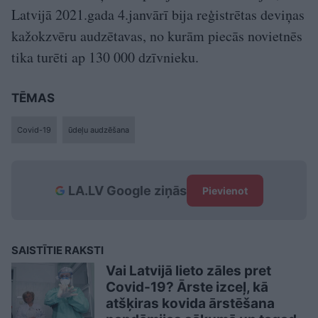
Latvijā 2021.gada 4.janvārī bija reģistrētas deviņas
kažokzvēru audzētavas, no kurām piecās novietnēs
tika turēti ap 130 000 dzīvnieku.
TĒMAS
Covid-19
ūdeļu audzēšana
LA.LV Google ziņās
Pievienot
SAISTĪTIE RAKSTI
Vai Latvijā lieto zāles pret
Covid-19? Ārste izceļ, kā
atšķiras kovida ārstēšana