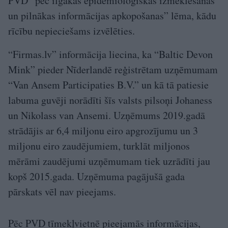
PVD “pēc ilgākas epidemioloģiskās izmeklēšanas
un pilnākas informācijas apkopošanas” lēma, kādu
rīcību nepieciešams izvēlēties.
“Firmas.lv” informācija liecina, ka “Baltic Devon
Mink” pieder Nīderlandē reģistrētam uzņēmumam
“Van Ansem Participaties B.V.” un kā tā patiesie
labuma guvēji norādīti šīs valsts pilsoņi Johaness
un Nikolass van Ansemi. Uzņēmums 2019.gadā
strādājis ar 6,4 miljonu eiro apgrozījumu un 3
miljonu eiro zaudējumiem, turklāt miljonos
mērāmi zaudējumi uzņēmumam tiek uzrādīti jau
kopš 2015.gada. Uzņēmuma pagājušā gada
pārskats vēl nav pieejams.
Pēc PVD tīmekļvietnē pieejamās informācijas,