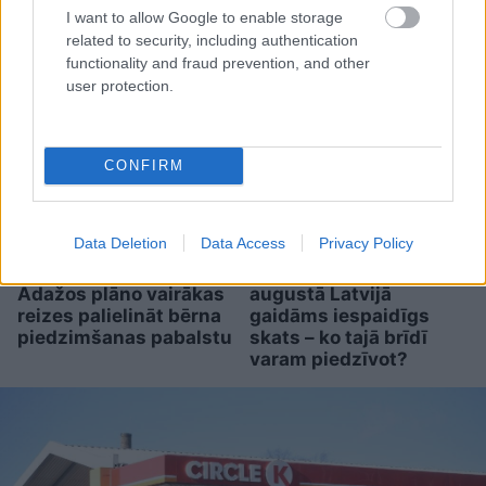
svarīga
I want to allow Google to enable storage
related to security, including authentication
functionality and fraud prevention, and other
user protection.
CONFIRM
Data Deletion
Data Access
Privacy Policy
Pēc
kādas topošās
Mēness aizsegs
māmiņas ierosinājuma
gandrīz 80% Saules: 12.
Ādažos plāno vairākas
augustā Latvijā
reizes palielināt bērna
gaidāms iespaidīgs
piedzimšanas pabalstu
skats – ko tajā brīdī
varam piedzīvot?