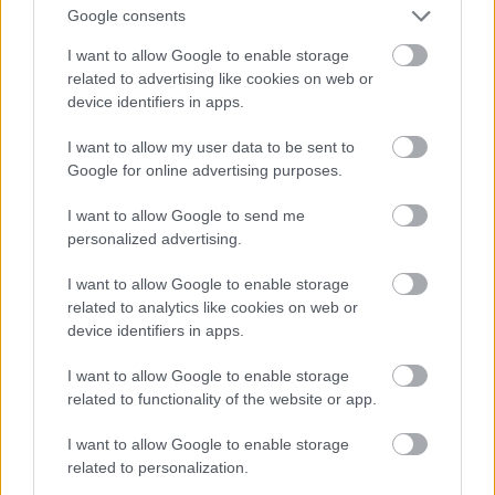
Google consents
I want to allow Google to enable storage
Atcelt
Ziņot
related to advertising like cookies on web or
device identifiers in apps.
I want to allow my user data to be sent to
Google for online advertising purposes.
I want to allow Google to send me
personalized advertising.
I want to allow Google to enable storage
related to analytics like cookies on web or
Vai darbs no 9.00 līdz 17.00
device identifiers in apps.
jūs tracina? Numerologi
I want to allow Google to enable storage
izceļ četrus dzimšanas
related to functionality of the website or app.
datumus, kuru
I want to allow Google to enable storage
īpašniekiem brīvība ir īpaši
related to personalization.