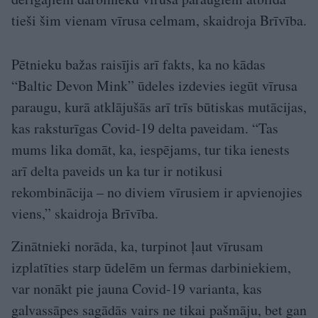
tieši šim vienam vīrusa celmam, skaidroja Brīvība.
Pētnieku bažas raisījis arī fakts, ka no kādas
“Baltic Devon Mink” ūdeles izdevies iegūt vīrusa
paraugu, kurā atklājušās arī trīs būtiskas mutācijas,
kas raksturīgas Covid-19 delta paveidam. “Tas
mums lika domāt, ka, iespējams, tur tika ienests
arī delta paveids un ka tur ir notikusi
rekombinācija – no diviem vīrusiem ir apvienojies
viens,” skaidroja Brīvība.
Zinātnieki norāda, ka, turpinot ļaut vīrusam
izplatīties starp ūdelēm un fermas darbiniekiem,
var nonākt pie jauna Covid-19 varianta, kas
galvassāpes sagādās vairs ne tikai pašmāju, bet gan