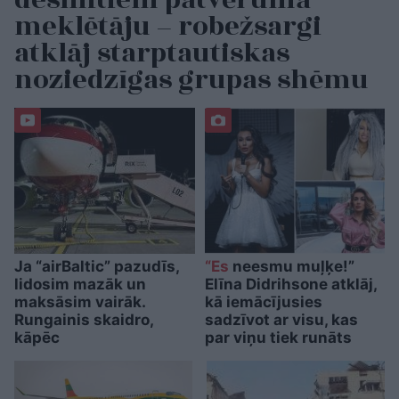
desmitiem patvēruma
meklētāju – robežsargi
atklāj starptautiskas
noziedzīgas grupas shēmu
Ja “airBaltic” pazudīs,
“Es
neesmu muļķe!”
lidosim mazāk un
Elīna Didrihsone atklāj,
maksāsim vairāk.
kā iemācījusies
Rungainis skaidro,
sadzīvot ar visu, kas
kāpēc
par viņu tiek runāts