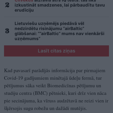
Cilvēkus
aizrāvis ātrs IQ tests: tas liks
izkustināt smadzenes, lai pārbaudītu tavu
erudīciju
Lietuviešu uzņēmējs piedāvā vēl
nedzirdētu risinājumu “airBaltic”
glābšanai: “”airBaltic” mums nav vienkārši
uzņēmums”
Lasīt citas ziņas
Kad pavasarī parādījās informācija par pirmajiem
Covid-19 gadījumiem minētajā ūdeļu fermā, tur
pētījumus sāka veikt Biomedicīnas pētījumu un
studiju centra (BMC) pētnieki, kuri drīz vien nāca
pie secinājuma, ka vīruss audzētavā ne reizi vien ir
šķērsojis sugu robežu un dažādi mutējis.