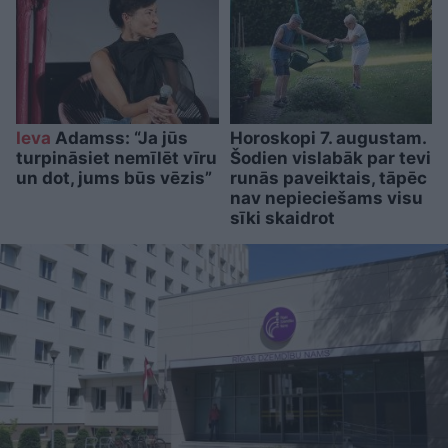
Ieva
Adamss: “Ja jūs
Horoskopi 7. augustam.
turpināsiet nemīlēt vīru
Šodien vislabāk par tevi
un dot, jums būs vēzis”
runās paveiktais, tāpēc
nav nepieciešams visu
sīki skaidrot