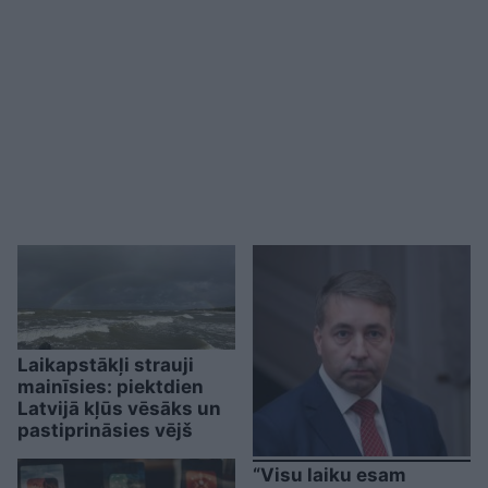
Laikapstākļi strauji
mainīsies: piektdien
Latvijā kļūs vēsāks un
pastiprināsies vējš
“Visu laiku esam