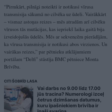
“Pirmkārt, pilnīgi noteikti ir notikusi vīrusa
transmisija sākumā no cilvēka uz ūdeli. Vairākkārt
– vismaz astoņas reizes – mēs atradām arī cilvēku
vīrusos tās mutācijas, kas iepriekš laika gaitā bija
izveidojušās ūdelēs. Mēs ar sekvencēm pierādījām,
ka vīrusa transmisija ir notikusi abos virzienos. Un
vairākas reizes,” par pētnieku atklājumiem
portālam “Delfi” stāstīja BMC pētniece Monta
Brīvība.
CITI ŠOBRĪD LASA
Vai darbs no 9.00 līdz 17.00
jūs tracina? Numerologi izceļ
četrus dzimšanas datumus,
kuru īpašniekiem brīvība ir
īpaši svarīga