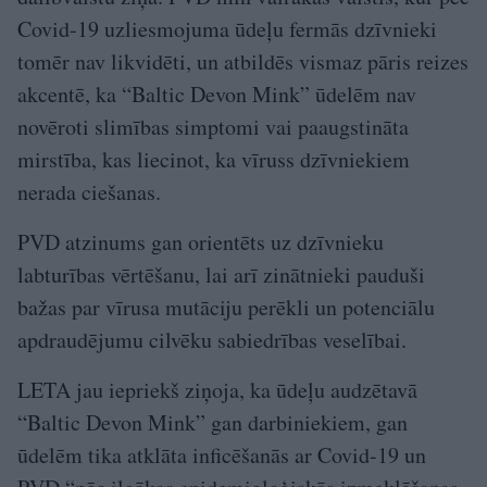
Covid-19 uzliesmojuma ūdeļu fermās dzīvnieki
tomēr nav likvidēti, un atbildēs vismaz pāris reizes
akcentē, ka “Baltic Devon Mink” ūdelēm nav
novēroti slimības simptomi vai paaugstināta
mirstība, kas liecinot, ka vīruss dzīvniekiem
nerada ciešanas.
PVD atzinums gan orientēts uz dzīvnieku
labturības vērtēšanu, lai arī zinātnieki pauduši
bažas par vīrusa mutāciju perēkli un potenciālu
apdraudējumu cilvēku sabiedrības veselībai.
LETA jau iepriekš ziņoja, ka ūdeļu audzētavā
“Baltic Devon Mink” gan darbiniekiem, gan
ūdelēm tika atklāta inficēšanās ar Covid-19 un