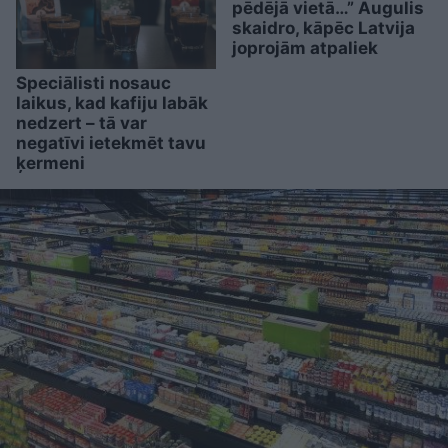
pēdējā vietā…” Augulis
skaidro, kāpēc Latvija
joprojām atpaliek
Speciālisti nosauc
laikus, kad kafiju labāk
nedzert – tā var
negatīvi ietekmēt tavu
ķermeni