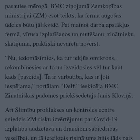
pasaules mērogā. BMC ziņojumā Zemkopības
ministrijai (ZM) esot teikts, ka fermā augošās
ūdeles būtu jālikvidē. Pat mainot darba apstākļus
fermā, vīrusa izplatīšanos un mutēšanu, zinātnieku
skatījumā, praktiski nevarētu novērst.
“Nu, iedomāsimies, ka tur iekļūs omikrons,
rekombinēsies ar to un izveidosies vēl tur kaut
kāds [paveids]. Tā ir varbūtība, kas ir ļoti
iespējama,” portālam “Delfi” ieskicēja BMC
Zinātniskās padomes priekšsēdētājs Jānis Kloviņš.
Arī Slimību profilakses un kontroles centrs
sniedzis ZM risku izvērtējumu par Covid-19
izplatību audzētavā un draudiem sabiedrības
veselībai, un tā ieteiktais risinājums bijis tāds pats