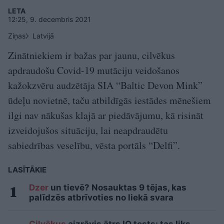
LETA
12:25, 9. decembris 2021
Ziņas
Latvijā
Zinātniekiem ir bažas par jaunu, cilvēkus
apdraudošu Covid-19 mutāciju veidošanos
kažokzvēru audzētāja SIA “Baltic Devon Mink”
ūdeļu novietnē, taču atbildīgās iestādes mēnešiem
ilgi nav nākušas klajā ar piedāvājumu, kā risināt
izveidojušos situāciju, lai neapdraudētu
sabiedrības veselību, vēsta portāls “Delfi”.
LASĪTĀKIE
Dzer
un tievē? Nosauktas 9 tējas, kas
palīdzēs atbrīvoties no liekā svara