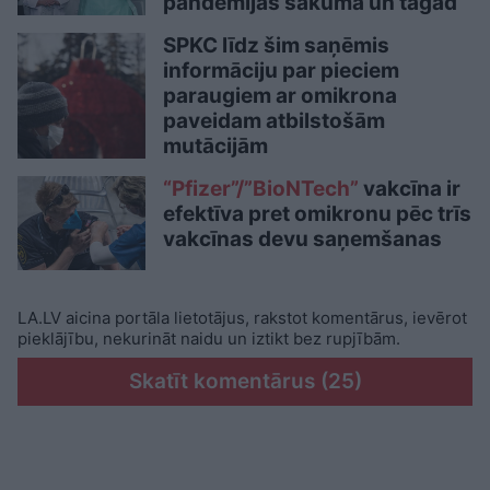
pandēmijas sākumā un tagad
SPKC līdz šim saņēmis
informāciju par pieciem
paraugiem ar omikrona
paveidam atbilstošām
mutācijām
“Pfizer”/”BioNTech”
vakcīna ir
efektīva pret omikronu pēc trīs
vakcīnas devu saņemšanas
LA.LV aicina portāla lietotājus, rakstot komentārus, ievērot
pieklājību, nekurināt naidu un iztikt bez rupjībām.
Skatīt komentārus (25)