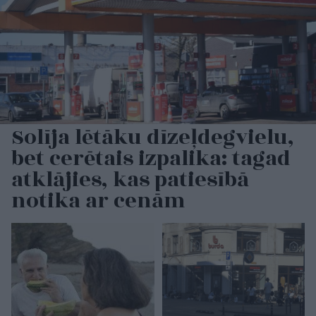
Solīja lētāku dīzeļdegvielu,
bet cerētais izpalika: tagad
atklājies, kas patiesībā
notika ar cenām