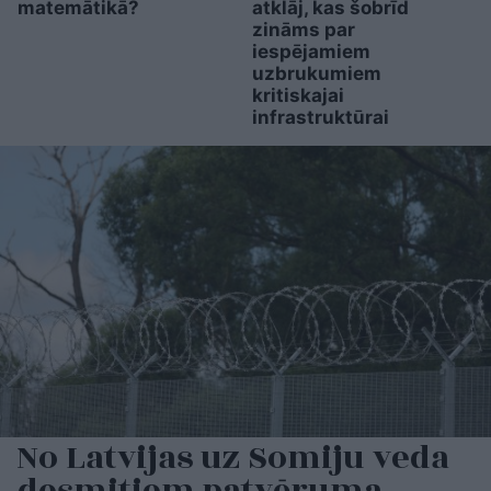
matemātikā?
atklāj, kas šobrīd
zināms par
iespējamiem
uzbrukumiem
kritiskajai
infrastruktūrai
No Latvijas uz Somiju veda