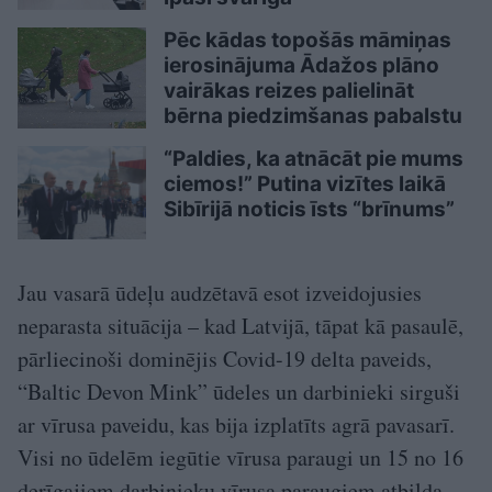
Pēc kādas topošās māmiņas
ierosinājuma Ādažos plāno
vairākas reizes palielināt
bērna piedzimšanas pabalstu
“Paldies, ka atnācāt pie mums
ciemos!” Putina vizītes laikā
Sibīrijā noticis īsts “brīnums”
Jau vasarā ūdeļu audzētavā esot izveidojusies
neparasta situācija – kad Latvijā, tāpat kā pasaulē,
pārliecinoši dominējis Covid-19 delta paveids,
“Baltic Devon Mink” ūdeles un darbinieki sirguši
ar vīrusa paveidu, kas bija izplatīts agrā pavasarī.
Visi no ūdelēm iegūtie vīrusa paraugi un 15 no 16
derīgajiem darbinieku vīrusa paraugiem atbilda