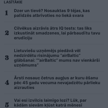
LASĪTĀKIE
Dzer un tievē? Nosauktas 9 tējas, kas
palīdzēs atbrīvoties no liekā svara
Cilvēkus aizrāvis ātrs IQ tests: tas liks
izkustināt smadzenes, lai pārbaudītu tavu
erudīciju
Lietuviešu uzņēmējs piedāvā vēl
nedzirdētu risinājumu “airBaltic”
glābšanai: “”airBaltic” mums nav vienkārši
uzņēmums”
Ārsti nosauc četrus augļus ar kuru ēšanu
pēc 45 gadu vecuma nevajadzētu pārlieku
aizrauties
Vai esi izvilcis laimīgo lozi? Lūk, par
kādām sievām kļūst katrā mēnesī