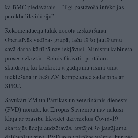
kā BMC piedāvātais – “ilgi pastāvošā infekcijas
perēkļa likvidācija”.
Rekomendācija tālāk nodota izskatīšanai
Operatīvās vadības grupā, taču tā šo jautājumu
savā darba kārtībā nav iekļāvusi. Ministru kabineta
preses sekretārs Reinis Grāvītis portālam
skaidroja, ka konkrētajā gadījumā risinājuma
meklēšana ir tieši ZM kompetencē sadarbībā ar
SPKC.
Savukārt ZM un Pārtikas un veterinārais dienests
(PVD) norāda, ka Eiropas Savienība nav nākusi
klajā ar prasību likvidēt dzīvniekus Covid-19
skartajās ūdeļu audzētavās, atstājot šo jautājumu
dalībvalstu ziņā. PVD min vairākas valstis, kur pēc