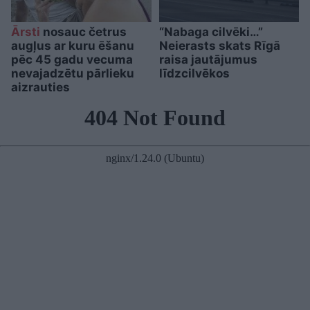
Ārsti
nosauc četrus
“Nabaga cilvēki…”
augļus ar kuru ēšanu
Neierasts skats Rīgā
pēc 45 gadu vecuma
raisa jautājumus
nevajadzētu pārlieku
līdzcilvēkos
aizrauties