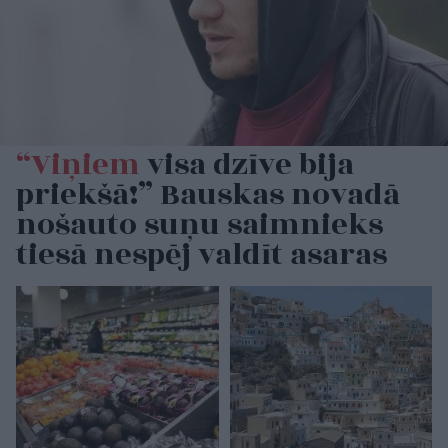
“Viņiem
visa dzīve bija
priekšā!” Bauskas novadā
nošauto suņu saimnieks
tiesā nespēj valdīt asaras