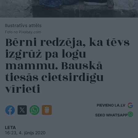
Ilustratīvs attēls
Foto no Pixabay.com
Bērni redzēja, ka tēvs
izgrūž pa logu
mammu. Bauskā
tiesās cietsirdīgu
vīrieti
PIEVIENO LA.LV
SEKO WHATSAPP
LETA
16:23, 4. jūnijs 2020