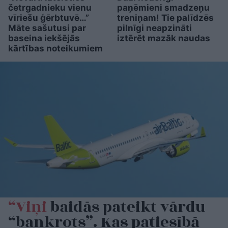
četrgadnieku vienu
paņēmieni smadzeņu
vīriešu ģērbtuvē…”
treniņam! Tie palīdzēs
Māte sašutusi par
pilnīgi neapzināti
baseina iekšējās
iztērēt mazāk naudas
kārtības noteikumiem
“Viņi
baidās pateikt vārdu
“bankrots”. Kas patiesībā