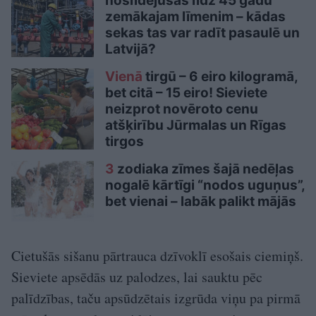
noslīdējušas līdz 45 gadu
zemākajam līmenim – kādas
sekas tas var radīt pasaulē un
Latvijā?
Vienā
tirgū – 6 eiro kilogramā,
bet citā – 15 eiro! Sieviete
neizprot novēroto cenu
atšķirību Jūrmalas un Rīgas
tirgos
3
zodiaka zīmes šajā nedēļas
nogalē kārtīgi “nodos uguņus”,
bet vienai – labāk palikt mājās
Cietušās sišanu pārtrauca dzīvoklī esošais ciemiņš.
Sieviete apsēdās uz palodzes, lai sauktu pēc
palīdzības, taču apsūdzētais izgrūda viņu pa pirmā