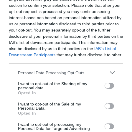
section to confirm your selection. Please note that after your
opt-out request is processed you may continue seeing
interest-based ads based on personal information utilized by
us or personal information disclosed to third parties prior to
your opt-out. You may separately opt-out of the further
disclosure of your personal information by third parties on the
IAB’s list of downstream participants. This information may
also be disclosed by us to third parties on the
IAB’s List of
Downstream Participants
that may further disclose it to other
third parties.
Please note that this website/app uses one or more Google
Personal Data Processing Opt Outs
services and may gather and store information including but
TESTS. Tikai cilvēki ar
not limited to your visit or usage behaviour. You may click to
I want to opt-out of the Sharing of my
personal data.
laucinieka DNS spēs iegūt
grant or deny consent to Google and its third-party tags to
Opted In
use your data for below specified purposes in below Google
80% šajā lauku gudrību
consent section.
I want to opt-out of the Sale of my
testā
Personal Data.
Opted In
I want to opt-out of processing my
Personal Data for Targeted Advertising.