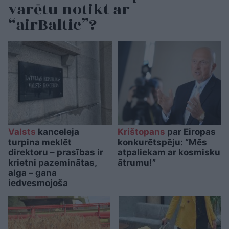
varētu notikt ar
“airBaltic”?
Valsts
kanceleja
Krištopans
par Eiropas
turpina meklēt
konkurētspēju: “Mēs
direktoru – prasības ir
atpaliekam ar kosmisku
krietni pazeminātas,
ātrumu!”
alga – gana
iedvesmojoša