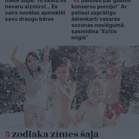
Inese Supe: To skatu es
“Es
balsošu par glauno
nevaru aizmirst… Es
konservu porciju!” Ar
vairs nevēlos apmeklēt
patiesi asprātīgu
savu draugu bēres
ēdienkarti vasaras
sezonas noslēgumā
sasmīdina “Ezītis
miglā”
3
zodiaka zīmes šajā