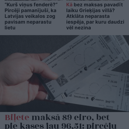
“Kurš viņus fenderē?”
Kā
bez maksas pavadīt
Pircēji pamanījuši, ka
laiku Grieķijas villā?
Latvijas veikalos zog
Atklāta neparasta
pavisam neparastu
iespēja, par kuru daudzi
lietu
vēl nezina
Biļete
maksā 89 eiro, bet
pie kases jau 96,51: pircēju