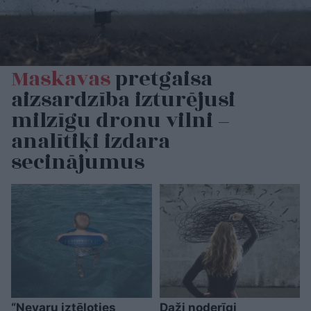
Maskavas
pretgaisa
aizsardzība izturējusi
milzīgu dronu vilni –
analītiķi izdara
secinājumus
“Nevaru iztēloties
Daži noderīgi