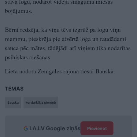
stāva logu, nodarot vidēja smaguma miesas
bojājumus.
Bērni redzēja, ka viņu tēvs izgrūž pa logu viņu
mammu, pieskrēja pie atvērtā loga un raudādami
sauca pēc mātes, tādējādi arī viņiem tika nodarītas
psihiskas ciešanas.
Lieta nodota Zemgales rajona tiesai Bauskā.
TĒMAS
Bauska
vardarbība ģimenē
LA.LV Google ziņās
Pievienot