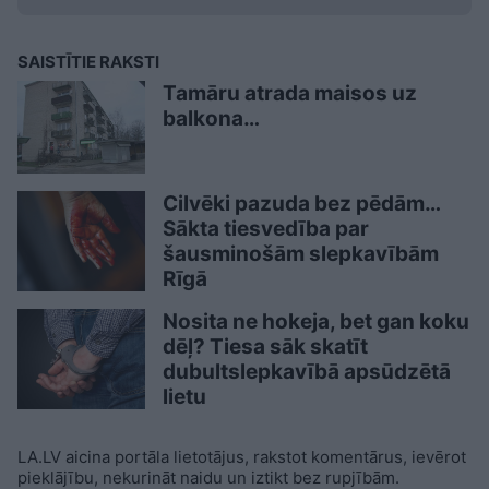
SAISTĪTIE RAKSTI
Tamāru atrada maisos uz
balkona…
Cilvēki pazuda bez pēdām…
Sākta tiesvedība par
šausminošām slepkavībām
Rīgā
Nosita ne hokeja, bet gan koku
dēļ? Tiesa sāk skatīt
dubultslepkavībā apsūdzētā
lietu
LA.LV aicina portāla lietotājus, rakstot komentārus, ievērot
pieklājību, nekurināt naidu un iztikt bez rupjībām.