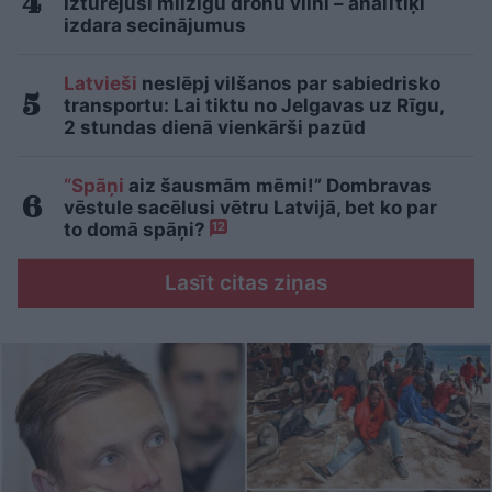
izturējusi milzīgu dronu vilni – analītiķi
izdara secinājumus
Latvieši
neslēpj vilšanos par sabiedrisko
transportu: Lai tiktu no Jelgavas uz Rīgu,
2 stundas dienā vienkārši pazūd
“Spāņi
aiz šausmām mēmi!” Dombravas
vēstule sacēlusi vētru Latvijā, bet ko par
to domā spāņi?
12
Lasīt citas ziņas