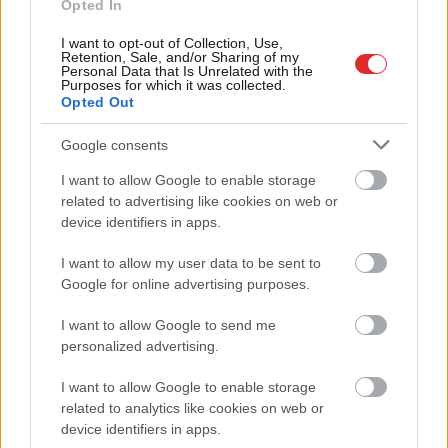
Opted In
I want to opt-out of Collection, Use,
Retention, Sale, and/or Sharing of my
Personal Data that Is Unrelated with the
Purposes for which it was collected.
Opted Out
Armands Puče:
Latvieši neslēpj
Google consents
“Skaidrs, ka tas ir
vilšanos par
sarunāts “veikals”! Bet
sabiedrisko transportu:
I want to allow Google to enable storage
Atcelt
Ziņot
vai jūs domājat, ka visi
Lai tiktu no Jelgavas uz
related to advertising like cookies on web or
Latvijā ir muļķi?”
Rīgu, 2 stundas dienā
device identifiers in apps.
vienkārši pazūd
I want to allow my user data to be sent to
Google for online advertising purposes.
I want to allow Google to send me
personalized advertising.
I want to allow Google to enable storage
related to analytics like cookies on web or
device identifiers in apps.