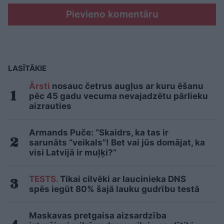
Pievieno komentāru
LASĪTĀKIE
Ārsti
nosauc četrus augļus ar kuru ēšanu
pēc 45 gadu vecuma nevajadzētu pārlieku
aizrauties
Armands Puče: “Skaidrs, ka tas ir
sarunāts “veikals”! Bet vai jūs domājat, ka
visi Latvijā ir muļķi?”
TESTS.
Tikai cilvēki ar laucinieka DNS
spēs iegūt 80% šajā lauku gudrību testā
Maskavas pretgaisa aizsardzība