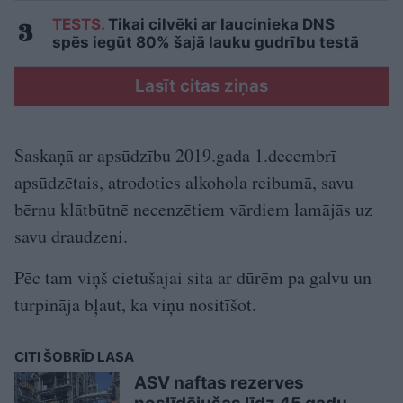
TESTS.
Tikai cilvēki ar laucinieka DNS
spēs iegūt 80% šajā lauku gudrību testā
Lasīt citas ziņas
Saskaņā ar apsūdzību 2019.gada 1.decembrī
apsūdzētais, atrodoties alkohola reibumā, savu
bērnu klātbūtnē necenzētiem vārdiem lamājās uz
savu draudzeni.
Pēc tam viņš cietušajai sita ar dūrēm pa galvu un
turpināja bļaut, ka viņu nositīšot.
CITI ŠOBRĪD LASA
ASV naftas rezerves