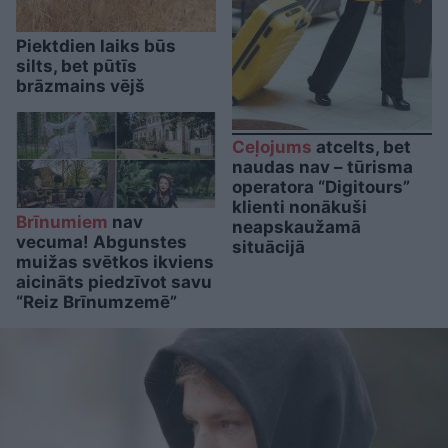
Piektdien laiks būs
silts, bet pūtīs
brāzmains vējš
Ceļojums
atcelts, bet
naudas nav – tūrisma
operatora “Digitours”
klienti nonākuši
Brīnumiem
nav
neapskaužamā
vecuma! Abgunstes
situācijā
muižas svētkos ikviens
aicināts piedzīvot savu
“Reiz Brīnumzemē”