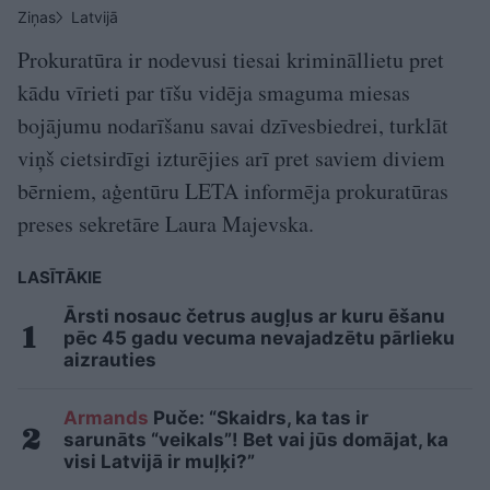
Ziņas
Latvijā
Prokuratūra ir nodevusi tiesai krimināllietu pret
kādu vīrieti par tīšu vidēja smaguma miesas
bojājumu nodarīšanu savai dzīvesbiedrei, turklāt
viņš cietsirdīgi izturējies arī pret saviem diviem
bērniem, aģentūru LETA informēja prokuratūras
preses sekretāre Laura Majevska.
LASĪTĀKIE
Ārsti nosauc četrus augļus ar kuru ēšanu
pēc 45 gadu vecuma nevajadzētu pārlieku
aizrauties
Armands
Puče: “Skaidrs, ka tas ir
sarunāts “veikals”! Bet vai jūs domājat, ka
visi Latvijā ir muļķi?”