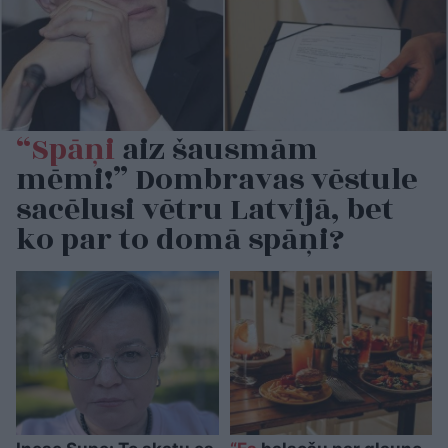
“Spāņi
aiz šausmām
mēmi!” Dombravas vēstule
sacēlusi vētru Latvijā, bet
ko par to domā spāņi?