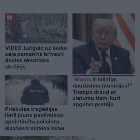
VIDEO. Latgalē uz lauku
ceļa pamanīts brīvsolī
devies eksotisks
skrējējs
“Mums
ir milzīgs
daudzums munīcijas!”
Tramps draud ar
cietumu tiem, kuri
apgalvo pretējo
Priekules traģēdijas
lietā jauns pavērsiens:
apcietinātā policista
aizstāvis vērsies tiesā