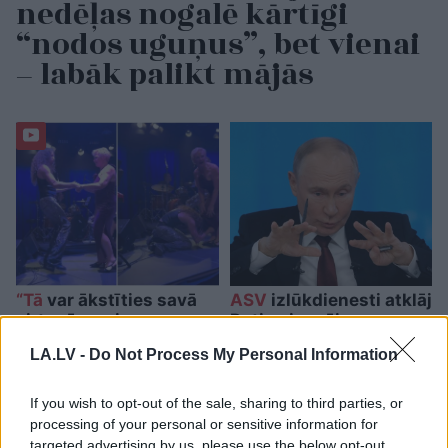
nedēļas nogalē kārtīgi
“nodos uguņus”, bet vienai
– labāk palikt mājās
“Tā
var ākstīties savā
ASV
izlūkdienesti atklāj
virtuvē, nevis uz
Putina iespējamo
skatuves!” Elita
nākamo soli: risks
LA.LV -
Do Not Process My Personal Information
Mīlgrāve ļāvusies
pieaugs jau šoruden
negaidīti erotiskai
skatuves deja ar
If you wish to opt-out of the sale, sharing to third parties, or
Eirovīzijas zvaigzni
processing of your personal or sensitive information for
targeted advertising by us, please use the below opt-out