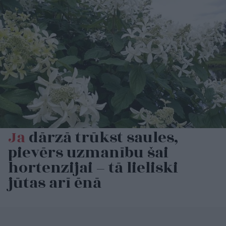
Ja
dārzā trūkst saules,
pievērs uzmanību šai
hortenzijai – tā lieliski
jūtas arī ēnā