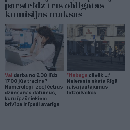
pārsteidz trīs obligātas
komisijas maksas
Vai
darbs no 9.00 līdz
“Nabaga
cilvēki…”
17.00 jūs tracina?
Neierasts skats Rīgā
Numerologi izceļ četrus
raisa jautājumus
dzimšanas datumus,
līdzcilvēkos
kuru īpašniekiem
brīvība ir īpaši svarīga