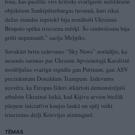
fona, kas pacēlās virs kritiski svarīgiem militāriem
objektiem Sanktpēterburgas tuvumā, kuri tikai
dažas stundas iepriekš bija nonākuši Ukrainas
Bruņoto spēku trieciena mērķī. Šo simbolismu bija
grūti nepamanīt,” sacīja Meļņiks.
Savukārt britu izdevums “Sky News” norādījis, ka
nesenās sarunas par Ukrainu Apvienotajā Karalistē
nosūtījušas svarīgu signālu gan Putinam, gan ASV
prezidentam Donaldam Trampam. Izdevums
uzsvēra, ka Eiropas līderi atkārtoti demonstrējuši
atbalstu Ukrainai laikā, kad Kijiva arvien biežāk
pārņem iniciatīvu kaujas laukā un spēj veikt
triecienus dziļi Krievijas aizmugurē.
TĒMAS