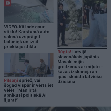
VIDEO. Kā lode caur
stiklu! Karstumā auto
salonā uzsprāgst
baloniņš un izsit
priekšējo stiklu
Rūgts!
Latvijā
slavenākais japānis
Masaki mijis
gredzenus ar mīļoto –
kāzās izskanēja arī
īpaši skaista latviešu
Pilsoņi
spriež, vai
dziesma
šogad vispār ir vērts iet
vēlēt: “Man ir tā
apnikusi politiskā AI
šļura!”