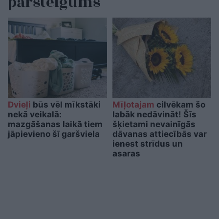
pārsteigums
Dvieļi
būs vēl mīkstāki
Mīļotajam
cilvēkam šo
nekā veikalā:
labāk nedāvināt! Šīs
mazgāšanas laikā tiem
šķietami nevainīgās
jāpievieno šī garšviela
dāvanas attiecībās var
ienest strīdus un
asaras