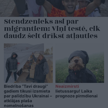
Stendzenieks asi par
migrantiem: Viņi testē, cik
daudz šeit drīkst atļauties
Biedrība “Tavi draugi”
Neaizmirsti
gadiem tikusi izsmieta
lietussargu! Laika
par palīdzību Ukrainai –
prognoze pirmdienai
atklājas plaša
nomelnošanas