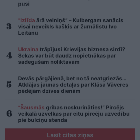
pusi
“Izlīda
ārā velniņš” – Kulbergam sanācis
visai neveikls kašķis ar žurnālistu Ivo
Leitānu
Ukraina
trāpījusi Krievijas biznesa sirdī?
Sekas var būt daudz nopietnākas par
sadegušām noliktavām
Devās pārgājienā, bet no tā neatgriezās…
Atklājas jaunas detaļas par Klāsa Vāveres
pēdējām dzīves dienām
“Šausmās
gribas noskurināties!” Pircējs
veikalā uzvelkas par citu pircēju uzvedību
pie bulciņu stenda
Lasīt citas ziņas