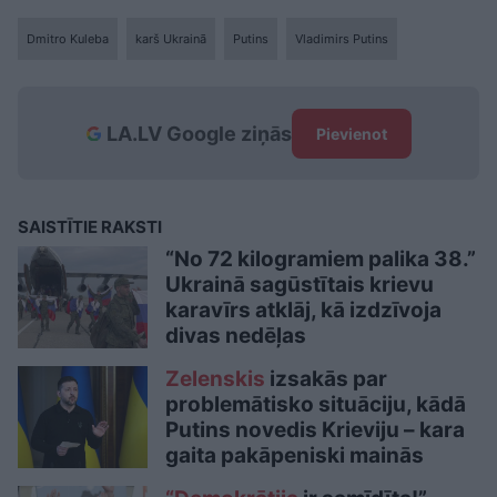
Dmitro Kuleba
karš Ukrainā
Putins
Vladimirs Putins
LA.LV Google ziņās
Pievienot
SAISTĪTIE RAKSTI
“No 72 kilogramiem palika 38.”
Ukrainā sagūstītais krievu
karavīrs atklāj, kā izdzīvoja
divas nedēļas
Zelenskis
izsakās par
problemātisko situāciju, kādā
Putins novedis Krieviju – kara
gaita pakāpeniski mainās