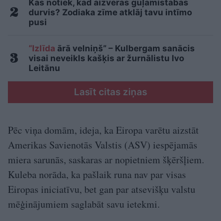
Kas notiek, kad aizveras guļamistabas
durvis? Zodiaka zīme atklāj tavu intīmo
pusi
“Izlīda
ārā velniņš” – Kulbergam sanācis
visai neveikls kašķis ar žurnālistu Ivo
Leitānu
Lasīt citas ziņas
Pēc viņa domām, ideja, ka Eiropa varētu aizstāt
Amerikas Savienotās Valstis (ASV) iespējamās
miera sarunās, saskaras ar nopietniem šķēršļiem.
Kuleba norāda, ka pašlaik runa nav par visas
Eiropas iniciatīvu, bet gan par atsevišķu valstu
mēģinājumiem saglabāt savu ietekmi.