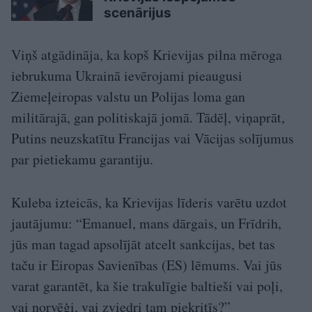
scenārijus
Viņš atgādināja, ka kopš Krievijas pilna mēroga
iebrukuma Ukrainā ievērojami pieaugusi
Ziemeļeiropas valstu un Polijas loma gan
militārajā, gan politiskajā jomā. Tādēļ, viņaprāt,
Putins neuzskatītu Francijas vai Vācijas solījumus
par pietiekamu garantiju.
Kuleba izteicās, ka Krievijas līderis varētu uzdot
jautājumu: “Emanuel, mans dārgais, un Frīdrih,
jūs man tagad apsolījāt atcelt sankcijas, bet tas
taču ir Eiropas Savienības (ES) lēmums. Vai jūs
varat garantēt, ka šie trakulīgie baltieši vai poļi,
vai norvēģi, vai zviedri tam piekritīs?”