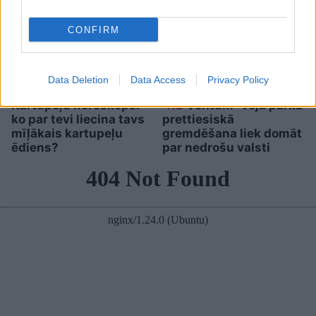
CONFIRM
Data Deletion
Data Access
Privacy Policy
Kartupeļu horoskops:
“K2
Ventum” vēja parka
ko par tevi liecina tavs
prettiesiskā
mīļākais kartupeļu
gremdēšana liek domāt
ēdiens?
par nedrošu valsti