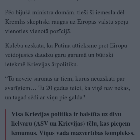
Pēc bijušā ministra domām, tieši šī iemesla dēļ
Kremlis skeptiski raugās uz Eiropas valstu spēju
vienoties vienotā pozīcijā.
Kuleba uzskata, ka Putina attieksme pret Eiropu
veidojusies daudzu garu garumā un būtiski
ietekmē Krievijas ārpolitiku.
“Tu neveic sarunas ar tiem, kurus neuzskati par
svarīgiem… Tu 20 gadus teici, ka viņš nav nekas,
un tagad sēdi ar viņu pie galda?
Visa Krievijas politika ir balstīta uz divu
lielvaru (ASV un Krievijas) tēlu, kas pieņem
lēmumus. Viņus vada mazvērtības komplekss.