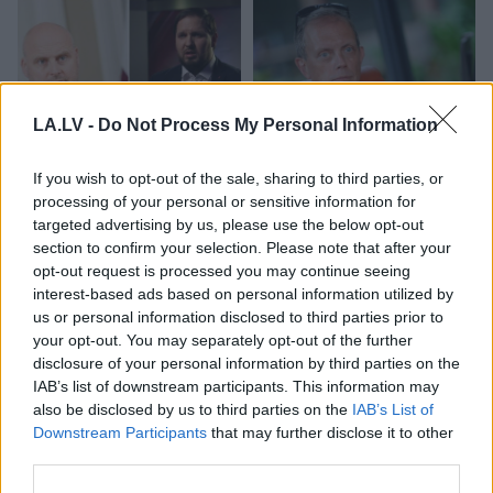
LA.LV -
Do Not Process My Personal Information
If you wish to opt-out of the sale, sharing to third parties, or
“Izlīda ārā velniņš” –
Kārlis
Streips: “Tas
processing of your personal or sensitive information for
Kulbergam sanācis
būtu nozīmējis, ka
targeted advertising by us, please use the below opt-out
visai neveikls kašķis ar
Tramps 2024. gadā
section to confirm your selection. Please note that after your
žurnālistu Ivo Leitānu
kandidēt nedrīkstētu”
opt-out request is processed you may continue seeing
interest-based ads based on personal information utilized by
us or personal information disclosed to third parties prior to
your opt-out. You may separately opt-out of the further
disclosure of your personal information by third parties on the
IAB’s list of downstream participants. This information may
also be disclosed by us to third parties on the
IAB’s List of
Downstream Participants
that may further disclose it to other
third parties.