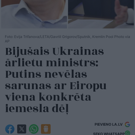
Foto: Evija Trifanova/LETA/Gavriil Grigorov/Sputnik, Kremlin Pool Photo via
AP
Bijušais Ukrainas
ārlietu ministrs:
Putins nevēlas
sarunas ar Eiropu
viena konkrēta
iemesla dēļ
PIEVIENO LA.LV
SEKO WHATSAPP