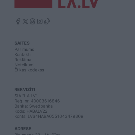
SAITES
Par mums
Kontakti
Reklāma
Noteikumi
Ētikas kodekss
REKVIZĪTI
SIA "LA.LV"
Reģ. nr. 40003616846
Banka: Swedbanka
Kods: HABALV22
Konts: LV64HABA0551043479309
ADRESE
Blaumaņa 32 - 1A, Rīga