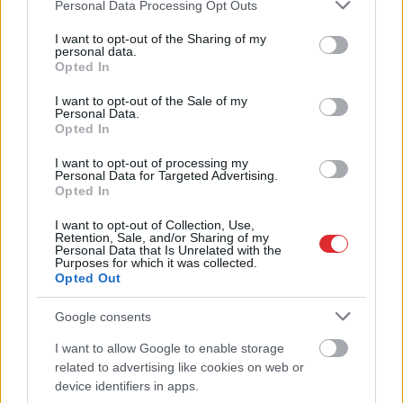
Please note that this website/app uses one or more Google
Personal Data Processing Opt Outs
services and may gather and store information including but
not limited to your visit or usage behaviour. You may click to
I want to opt-out of the Sharing of my
personal data.
grant or deny consent to Google and its third-party tags to
Opted In
TESTS. Vai tu esi gudrāks
use your data for below specified purposes in below Google
consent section.
I want to opt-out of the Sale of my
par ChatGPT? 99% cilvēku
Personal Data.
Opted In
“iesprūst” 5. jautājumā
I want to opt-out of processing my
Personal Data for Targeted Advertising.
Opted In
I want to opt-out of Collection, Use,
Retention, Sale, and/or Sharing of my
Personal Data that Is Unrelated with the
Purposes for which it was collected.
Opted Out
Google consents
“Šausmās gribas
Par sirds un asinsvadu
I want to allow Google to enable storage
Atcelt
Ziņot
noskurināties!” Pircējs
veselību var rūpēties
related to advertising like cookies on web or
veikalā uzvelkas par
arī ar uzturu: 7
device identifiers in apps.
citu pircēju uzvedību
produkti, kurus vērts