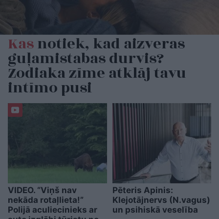
Kas
notiek, kad aizveras
guļamistabas durvis?
Zodiaka zīme atklāj tavu
intīmo pusi
VIDEO. “Viņš nav
Pēteris Apinis:
nekāda rotaļlieta!”
Klejotājnervs (N.vagus)
Polijā aculiecinieks ar
un psihiskā veselība