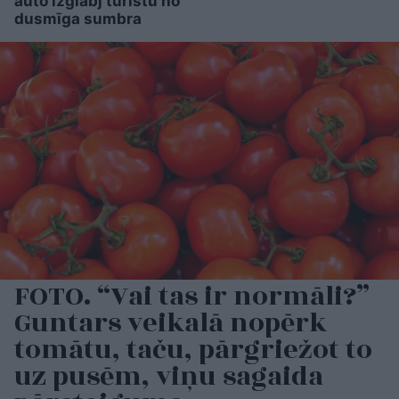
auto izglābj tūristu no
dusmīga sumbra
FOTO. “Vai tas ir normāli?”
Guntars veikalā nopērk
tomātu, taču, pārgriežot to
uz pusēm, viņu sagaida