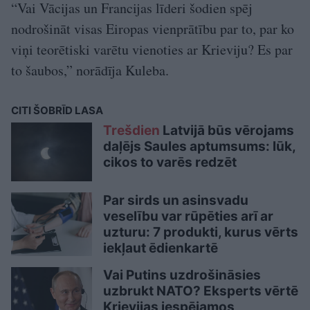
“Vai Vācijas un Francijas līderi šodien spēj
nodrošināt visas Eiropas vienprātību par to, par ko
viņi teorētiski varētu vienoties ar Krieviju? Es par
to šaubos,” norādīja Kuleba.
CITI ŠOBRĪD LASA
Trešdien
Latvijā būs vērojams
daļējs Saules aptumsums: lūk,
cikos to varēs redzēt
Par sirds un asinsvadu
veselību var rūpēties arī ar
uzturu: 7 produkti, kurus vērts
iekļaut ēdienkartē
Vai Putins uzdrošināsies
uzbrukt NATO? Eksperts vērtē
Krievijas iespējamos