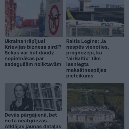
Ukraina trāpījusi
Raitis Logins: Ja
Krievijas biznesa sirdī?
nespēs vienoties,
Sekas var būt daudz
prognozēju, ka
nopietnākas par
“airBaltic” tiks
sadegušām noliktavām
iesniegts
maksātnespējas
pieteikums
Devās pārgājienā, bet
no tā neatgriezās…
Atklājas jaunas detaļas