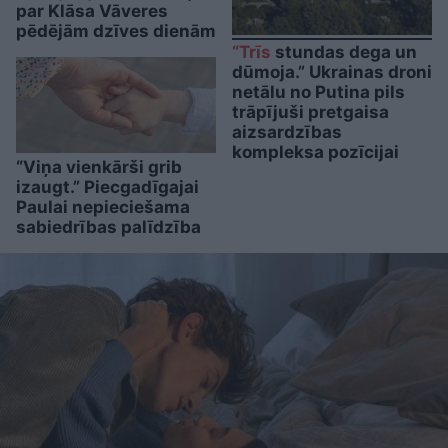
par Klāsa Vāveres
pēdējām dzīves dienām
“Trīs
stundas dega un
dūmoja.” Ukrainas droni
netālu no Putina pils
trāpījuši pretgaisa
aizsardzības
kompleksa pozīcijai
“Viņa vienkārši grib
izaugt.” Piecgadīgajai
Paulai nepieciešama
sabiedrības palīdzība