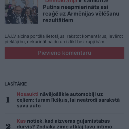
“Demokrātija
ir samīdīta!”
Putins neapmierināts asi
reaģē uz Armēnijas vēlēšanu
rezultātiem
LA.LV aicina portāla lietotājus, rakstot komentārus, ievērot
pieklājību, nekurināt naidu un iztikt bez rupjībām.
Pievieno komentāru
LASĪTĀKIE
Nosaukti
nāvējošākie automobiļi uz
ceļiem: turam īkšķus, lai neatrodi sarakstā
savu auto
Kas
notiek, kad aizveras guļamistabas
durvis? Zodiaka zīme atklāj tavu intīmo