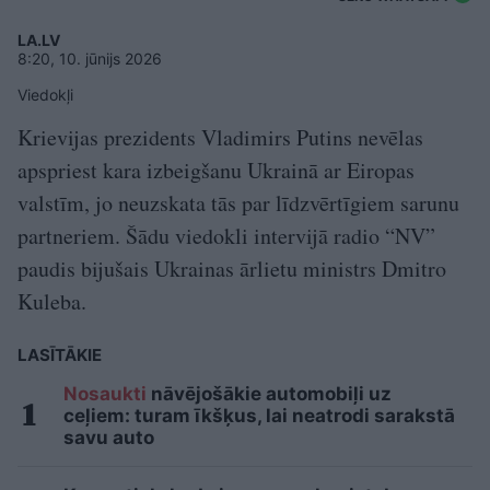
LA.LV
8:20, 10. jūnijs 2026
Viedokļi
Krievijas prezidents Vladimirs Putins nevēlas
apspriest kara izbeigšanu Ukrainā ar Eiropas
valstīm, jo neuzskata tās par līdzvērtīgiem sarunu
partneriem. Šādu viedokli intervijā radio “NV”
paudis bijušais Ukrainas ārlietu ministrs Dmitro
Kuleba.
LASĪTĀKIE
Nosaukti
nāvējošākie automobiļi uz
ceļiem: turam īkšķus, lai neatrodi sarakstā
savu auto