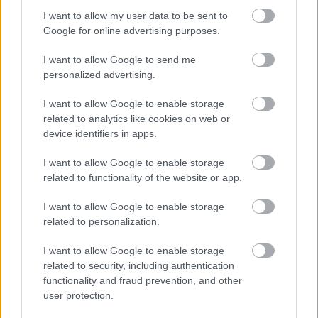
pie bulciņu stenda
iekļaut ēdienkartē
I want to allow my user data to be sent to
Google for online advertising purposes.
I want to allow Google to send me
personalized advertising.
I want to allow Google to enable storage
related to analytics like cookies on web or
device identifiers in apps.
I want to allow Google to enable storage
related to functionality of the website or app.
I want to allow Google to enable storage
related to personalization.
ASV
uzņēmumi bažījas par
Ukrainas plāniem – kas
I want to allow Google to enable storage
viņus satrauc?
related to security, including authentication
functionality and fraud prevention, and other
user protection.