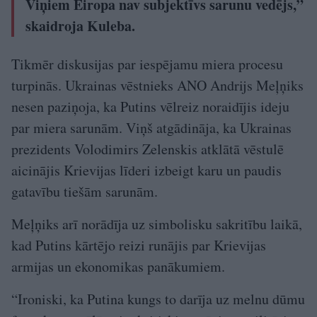
Viņiem Eiropa nav subjektīvs sarunu vedējs,”
skaidroja Kuleba.
Tikmēr diskusijas par iespējamu miera procesu
turpinās. Ukrainas vēstnieks ANO Andrijs Meļņiks
nesen paziņoja, ka Putins vēlreiz noraidījis ideju
par miera sarunām. Viņš atgādināja, ka Ukrainas
prezidents Volodimirs Zelenskis atklātā vēstulē
aicinājis Krievijas līderi izbeigt karu un paudis
gatavību tiešām sarunām.
Meļņiks arī norādīja uz simbolisku sakritību laikā,
kad Putins kārtējo reizi runājis par Krievijas
armijas un ekonomikas panākumiem.
“Ironiski, ka Putina kungs to darīja uz melnu dūmu