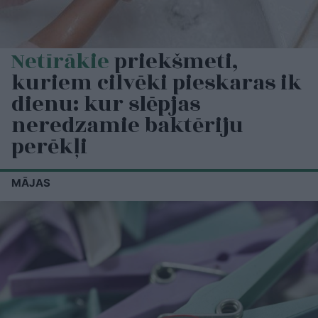
Netīrākie
priekšmeti,
kuriem cilvēki pieskaras ik
dienu: kur slēpjas
neredzamie baktēriju
perēkļi
MĀJAS