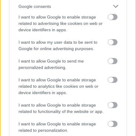
perēkļi
Google consents
I want to allow Google to enable storage
Atcelt
Ziņot
MANAS TIESĪBAS
related to advertising like cookies on web or
device identifiers in apps.
I want to allow my user data to be sent to
Google for online advertising purposes.
I want to allow Google to send me
personalized advertising.
I want to allow Google to enable storage
related to analytics like cookies on web or
device identifiers in apps.
I want to allow Google to enable storage
“Nevaru
turēt vaļā logus
related to functionality of the website or app.
siltā laikā!” Ādažnieces
I want to allow Google to enable storage
Lindas kaimiņam uznākusi
related to personalization.