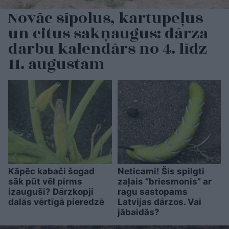
Novāc sīpolus, kartupeļus
un citus sakņaugus: dārza
darbu kalendārs no 4. līdz
11. augustam
Kāpēc kabači šogad
Neticami! Šis spilgti
sāk pūt vēl pirms
zaļais “briesmonis” ar
izauguši? Dārzkopji
ragu sastopams
dalās vērtīgā pieredzē
Latvijas dārzos. Vai
jābaidās?