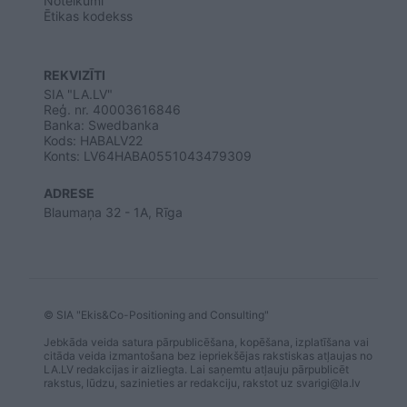
Noteikumi
Ētikas kodekss
REKVIZĪTI
SIA "LA.LV"
Reģ. nr. 40003616846
Banka: Swedbanka
Kods: HABALV22
Konts: LV64HABA0551043479309
ADRESE
Blaumaņa 32 - 1A, Rīga
© SIA "Ekis&Co-Positioning and Consulting"
Jebkāda veida satura pārpublicēšana, kopēšana, izplatīšana vai
citāda veida izmantošana bez iepriekšējas rakstiskas atļaujas no
LA.LV redakcijas ir aizliegta. Lai saņemtu atļauju pārpublicēt
rakstus, lūdzu, sazinieties ar redakciju, rakstot uz
svarigi@la.lv