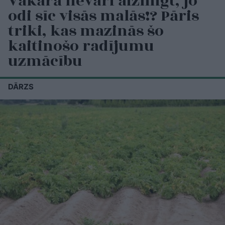
Vakarā nevari aizmigt, jo
odi sīc visās malās!? Pāris
triki, kas mazinās šo
kaitinošo radījumu
uzmācību
DĀRZS