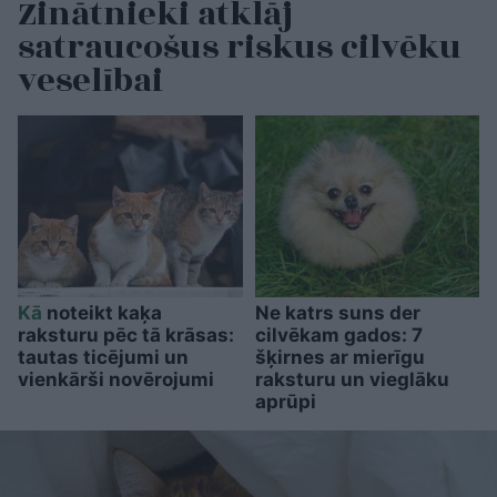
Zinātnieki atklāj
satraucošus riskus cilvēku
veselībai
Kā
noteikt kaķa
Ne katrs suns der
raksturu pēc tā krāsas:
cilvēkam gados: 7
tautas ticējumi un
šķirnes ar mierīgu
vienkārši novērojumi
raksturu un vieglāku
aprūpi