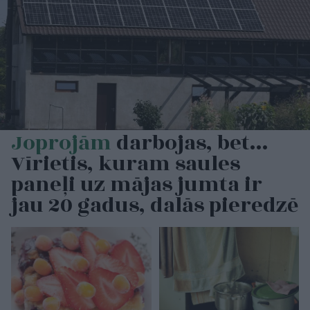
Joprojām
darbojas, bet…
Vīrietis, kuram saules
paneļi uz mājas jumta ir
jau 20 gadus, dalās pieredzē