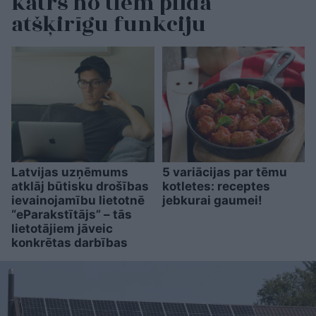
katrs no tiem pilda
atšķirīgu funkciju
Latvijas uzņēmums
5 variācijas par tēmu
atklāj būtisku drošības
kotletes: receptes
ievainojamību lietotnē
jebkurai gaumei!
“eParakstītājs” – tās
lietotājiem jāveic
konkrētas darbības