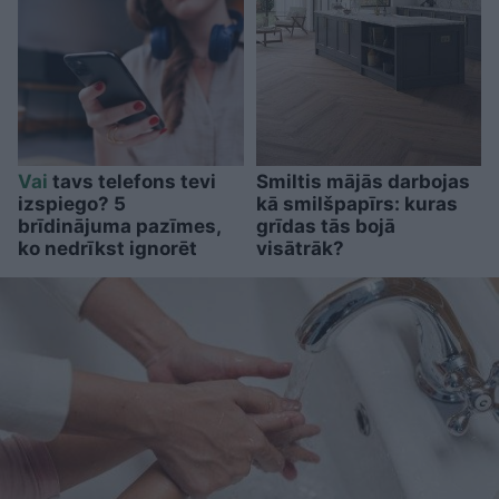
Vai
tavs telefons tevi
Smiltis mājās darbojas
izspiego? 5
kā smilšpapīrs: kuras
brīdinājuma pazīmes,
grīdas tās bojā
ko nedrīkst ignorēt
visātrāk?