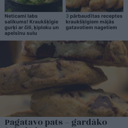
Neticami labs
3
pārbaudītas receptes
salikums! Kraukšķīgie
kraukšķīgiem mājās
gurķi ar čili, ķiploku un
gatavotiem nagetiem
apelsīnu sulu
Pagatavo pats – gardāko