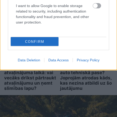
dedzināšanas mānija, kas
I want to allow Google to enable storage
traucē baudīt vasaru
related to security, including authentication
functionality and fraud prevention, and other
user protection.
CONFIRM
Data Deletion
Data Access
Privacy Policy
Bērns saslimst
Vai tiešām jāvadā līdzi
atvaļinājuma laikā: vai
auto tehniskā pase?
vecāks drīkst pārtraukt
Joprojām atrodas kāds,
atvaļinājumu un ņemt
kas nezina atbildi uz šo
slimības lapu?
jautājumu