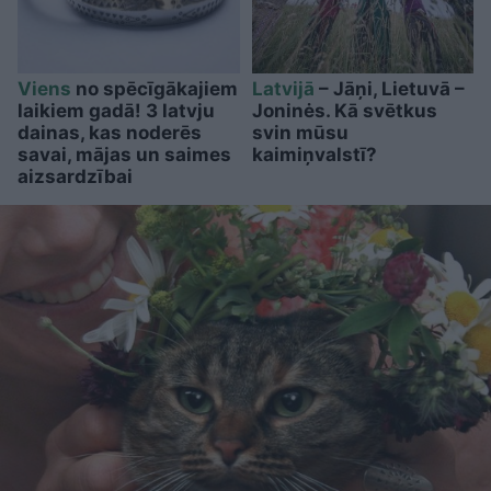
Viens
no spēcīgākajiem
Latvijā
– Jāņi, Lietuvā –
laikiem gadā! 3 latvju
Joninės. Kā svētkus
dainas, kas noderēs
svin mūsu
savai, mājas un saimes
kaimiņvalstī?
aizsardzībai