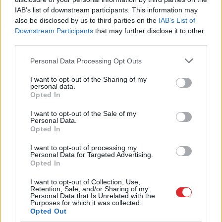
brīdinājuma pazīmes,
grīdas tās bojā
IAB’s list of downstream participants. This information may
ko nedrīkst ignorēt
visātrāk?
also be disclosed by us to third parties on the
IAB’s List of
Downstream Participants
that may further disclose it to other
third parties.
Please note that this website/app uses one or more Google
Personal Data Processing Opt Outs
services and may gather and store information including but
not limited to your visit or usage behaviour. You may click to
I want to opt-out of the Sharing of my
personal data.
grant or deny consent to Google and its third-party tags to
Opted In
use your data for below specified purposes in below Google
consent section.
I want to opt-out of the Sale of my
Personal Data.
Opted In
I want to opt-out of processing my
Personal Data for Targeted Advertising.
Netīrākie priekšmeti,
Opted In
kuriem cilvēki pieskaras ik
I want to opt-out of Collection, Use,
Retention, Sale, and/or Sharing of my
dienu: kur slēpjas
Personal Data that Is Unrelated with the
Purposes for which it was collected.
neredzamie baktēriju
Opted Out