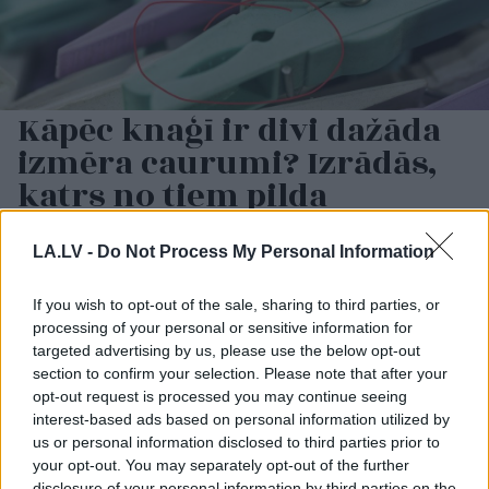
Kāpēc knaģī ir divi dažāda
izmēra caurumi? Izrādās,
katrs no tiem pilda
atšķirīgu funkciju
LA.LV -
Do Not Process My Personal Information
If you wish to opt-out of the sale, sharing to third parties, or
processing of your personal or sensitive information for
targeted advertising by us, please use the below opt-out
section to confirm your selection. Please note that after your
opt-out request is processed you may continue seeing
interest-based ads based on personal information utilized by
us or personal information disclosed to third parties prior to
Vai
tavs telefons tevi
Smiltis mājās darbojas
your opt-out. You may separately opt-out of the further
izspiego? 5
kā smilšpapīrs: kuras
disclosure of your personal information by third parties on the