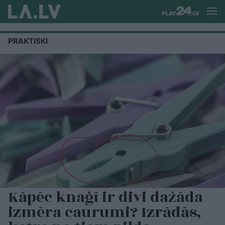
PRAKTISKI
Kāpēc knaģī ir divi dažāda
izmēra caurumi? Izrādās,