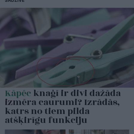
SADZĪVE
Kāpēc
knaģī ir divi dažāda
izmēra caurumi? Izrādās,
katrs no tiem pilda
atšķirīgu funkciju