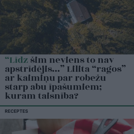
“Līdz
šim neviens to nav
apstrīdējis…” Lilita “ragos”
ar kaimiņu par robežu
starp abu īpašumiem;
kuram taisnība?
RECEPTES