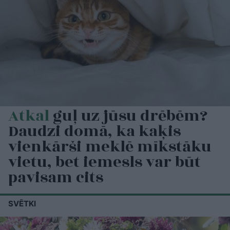
Atkal
guļ uz jūsu drēbēm?
Daudzi domā, ka kaķis
vienkārši meklē mīkstāku
vietu, bet iemesls var būt
pavisam cits
SVĒTKI