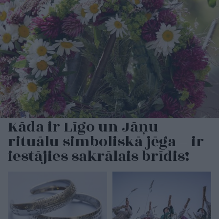
Kāda ir Līgo un Jāņu
rituālu simboliskā jēga – ir
iestājies sakrālais brīdis!