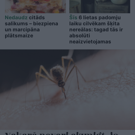
Nedaudz
citāds
Šīs
6 lietas padomju
salikums – biezpiena
laiku cilvēkam šķita
un marcipāna
nereālas: tagad tās ir
plātsmaize
absolūti
neaizvietojamas