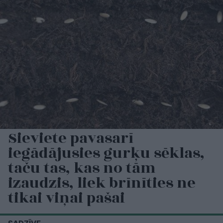
Sieviete pavasarī
iegādājusies gurķu sēklas,
taču tas, kas no tām
izaudzis, liek brīnīties ne
tikai viņai pašai