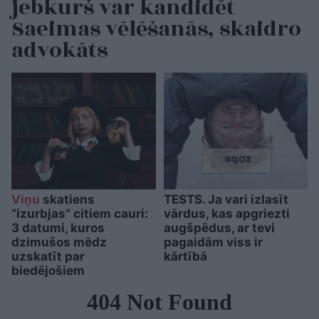
jebkurš var kandidēt
Saeimas vēlēšanās, skaidro
advokāts
Viņu
skatiens
TESTS. Ja vari izlasīt
“izurbjas” citiem cauri:
vārdus, kas apgriezti
3 datumi, kuros
augšpēdus, ar tevi
dzimušos mēdz
pagaidām viss ir
uzskatīt par
kārtībā
biedējošiem