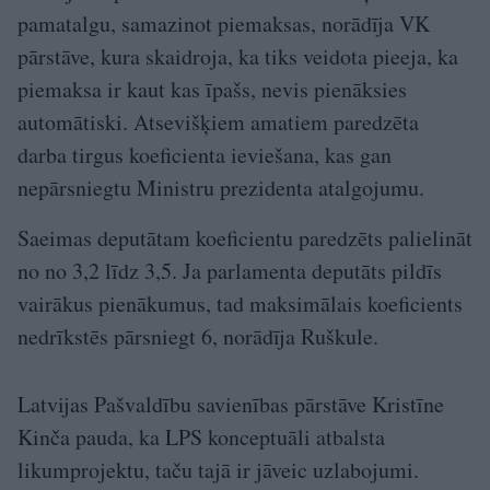
pamatalgu, samazinot piemaksas, norādīja VK
pārstāve, kura skaidroja, ka tiks veidota pieeja, ka
piemaksa ir kaut kas īpašs, nevis pienāksies
automātiski. Atsevišķiem amatiem paredzēta
darba tirgus koeficienta ieviešana, kas gan
nepārsniegtu Ministru prezidenta atalgojumu.
Saeimas deputātam koeficientu paredzēts palielināt
no no 3,2 līdz 3,5. Ja parlamenta deputāts pildīs
vairākus pienākumus, tad maksimālais koeficients
nedrīkstēs pārsniegt 6, norādīja Ruškule.
Latvijas Pašvaldību savienības pārstāve Kristīne
Kinča pauda, ka LPS konceptuāli atbalsta
likumprojektu, taču tajā ir jāveic uzlabojumi.