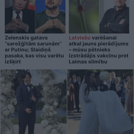
Zelenskis gatavs
Latviešu
varēšanai
“sarežģītām sarunām”
atkal jauns pierādījums
ar Putinu; Slaidiņš
– mūsu pētnieks
pasaka, kas visu varētu
izstrādājis vakcīnu pret
izšķirt
Laimas slimību