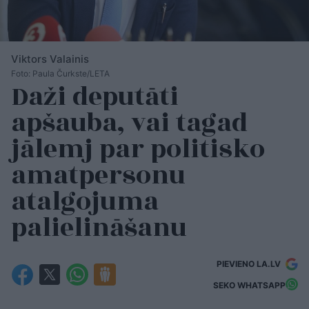
Viktors Valainis
Foto: Paula Čurkste/LETA
Daži deputāti
apšauba, vai tagad
jālemj par politisko
amatpersonu
atalgojuma
palielināšanu
PIEVIENO LA.LV
SEKO WHATSAPP