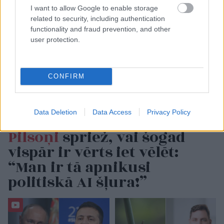
I want to allow Google to enable storage
related to security, including authentication
functionality and fraud prevention, and other
user protection.
CONFIRM
Data Deletion
Data Access
Privacy Policy
Pilsoņi
spriež, vai šogad
vispār ir vērts iet vēlēt:
“Man ir tā apnikusi
politiskā AI šļura!”