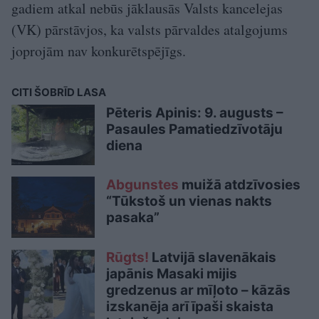
gadiem atkal nebūs jāklausās Valsts kancelejas
(VK) pārstāvjos, ka valsts pārvaldes atalgojums
joprojām nav konkurētspējīgs.
CITI ŠOBRĪD LASA
Pēteris Apinis: 9. augusts –
Pasaules Pamatiedzīvotāju
diena
Abgunstes
muižā atdzīvosies
“Tūkstoš un vienas nakts
pasaka”
Rūgts!
Latvijā slavenākais
japānis Masaki mijis
gredzenus ar mīļoto – kāzās
izskanēja arī īpaši skaista