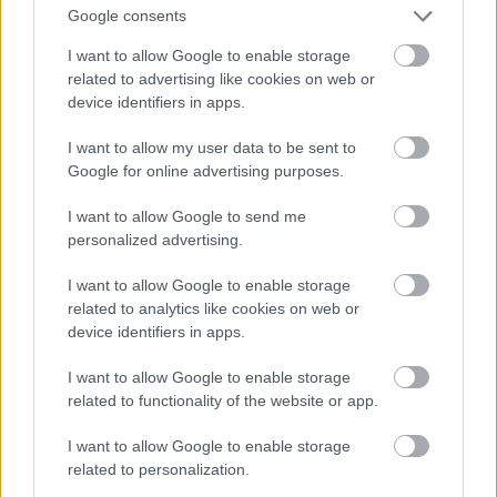
Google consents
FOTO. “Vai tas ir normāli?” Guntars veikalā
I want to allow Google to enable storage
Atcelt
Ziņot
nopērk tomātu, taču, pārgriežot to uz
related to advertising like cookies on web or
pusēm, viņu sagaida pārsteigums
device identifiers in apps.
Kā
duncis mugurā! Bagātā Krievijas
I want to allow my user data to be sent to
kaimiņvalsts praktiski atteikusies no
Google for online advertising purposes.
Krievijas naftas iepirkšanas
I want to allow Google to send me
personalized advertising.
Šīm 3 zodiaka zīmēm augusts būs īsts
murgs – esi gatavs jau tagad!
I want to allow Google to enable storage
related to analytics like cookies on web or
Ar šo zodiaka zīmju pārstāvjiem labāk
device identifiers in apps.
nestrīdēties: viņi vienmēr atradīs veidu,
kā pamatīgi atriebties
I want to allow Google to enable storage
related to functionality of the website or app.
Lasīt citas ziņas
I want to allow Google to enable storage
related to personalization.