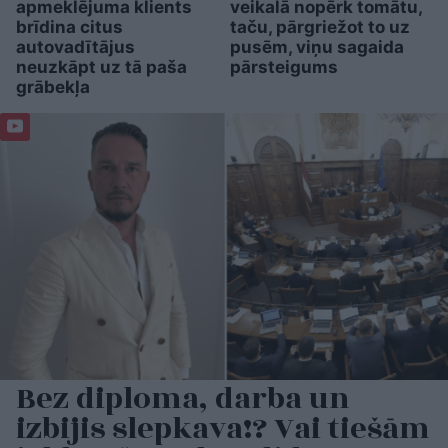
apmeklējuma klients
veikalā nopērk tomātu,
brīdina citus
taču, pārgriežot to uz
autovadītājus
pusēm, viņu sagaida
neuzkāpt uz tā paša
pārsteigums
grābekļa
Bez diploma, darba un
izbijis slepkava!? Vai tiešām