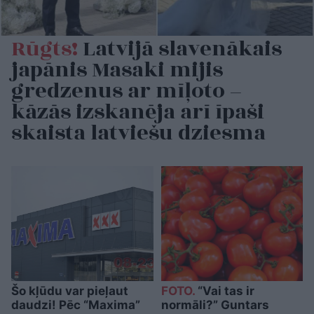
Rūgts!
Latvijā slavenākais
japānis Masaki mijis
gredzenus ar mīļoto –
kāzās izskanēja arī īpaši
skaista latviešu dziesma
Šo kļūdu var pieļaut
FOTO.
“Vai tas ir
daudzi! Pēc “Maxima”
normāli?” Guntars