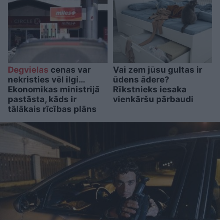
Degvielas
cenas var
Vai zem jūsu gultas ir
nekristies vēl ilgi…
ūdens ādere?
Ekonomikas ministrijā
Rīkstnieks iesaka
pastāsta, kāds ir
vienkāršu pārbaudi
tālākais rīcības plāns