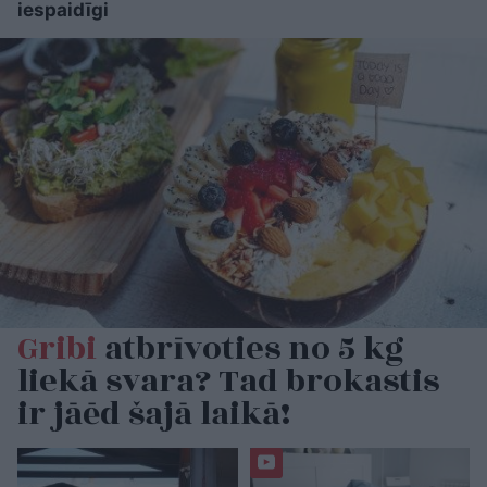
iespaidīgi
Gribi
atbrīvoties no 5 kg
liekā svara? Tad brokastis
ir jāēd šajā laikā!