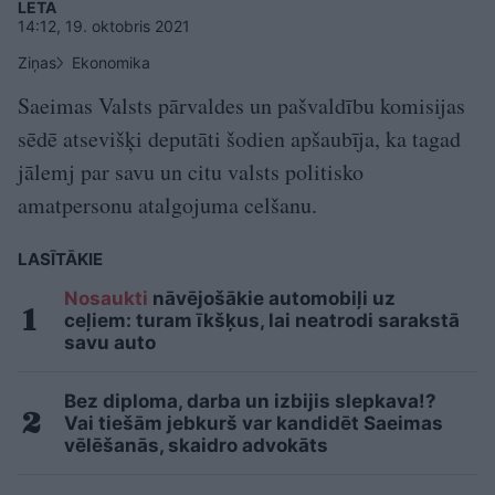
LETA
14:12, 19. oktobris 2021
Ziņas
Ekonomika
Saeimas Valsts pārvaldes un pašvaldību komisijas
sēdē atsevišķi deputāti šodien apšaubīja, ka tagad
jālemj par savu un citu valsts politisko
amatpersonu atalgojuma celšanu.
LASĪTĀKIE
Nosaukti
nāvējošākie automobiļi uz
ceļiem: turam īkšķus, lai neatrodi sarakstā
savu auto
Bez diploma, darba un izbijis slepkava!?
Vai tiešām jebkurš var kandidēt Saeimas
vēlēšanās, skaidro advokāts