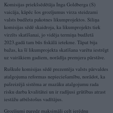
Komisijas priekšsēdētāja Inga Goldberga (S)
vaicāja, kāpēc šos grozījumus virza steidzami
valsts budžeta pakotnes likumprojektos. Siliņa
komisijas sēdē skaidroja, ka likumprojekts tiek
virzīts skatīšanai, jo vidēja termiņa budžetā
2023.gadā tam būs fiskālā ietekme. Tāpat bija
bažas, ka šī likumprojekta skatīšana varētu iestrēgt
uz vairākiem gadiem, norādīja premjera pārstāve.
Ruškule komisijas sēdē prezentēja valsts pārvaldes
atalgojuma reformas nepieciešamību, norādot, ka
pašreizējā sistēma ar mazāku atalgojumu rada
risku darba kvalitātei un ir radījusi grūtības atrast
iestāžu atbilstošus vadītājus.
Grozījumi paredz maksimāli celt ierēdņu