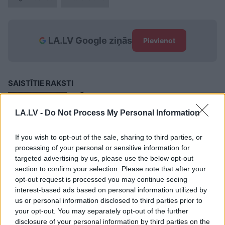
LA.LV Google ziņās
Pievienot
SAISTĪTIE RAKSTI
“Šobrīd ir uzpūsts liels
“burbulis”, jo izmaksāts jau
LA.LV -
Do Not Process My Personal Information
nekas nav!” Deputāte par
prezidenta un ministru algu
If you wish to opt-out of the sale, sharing to third parties, or
pieaugumu
processing of your personal or sensitive information for
targeted advertising by us, please use the below opt-out
Saeima piekrīt līdz 13.Saeimas
section to confirm your selection. Please note that after your
sasaukuma beigām “iesaldēt”
opt-out request is processed you may continue seeing
deputātu algas
interest-based ads based on personal information utilized by
us or personal information disclosed to third parties prior to
your opt-out. You may separately opt-out of the further
Reirs pārsteidz ar to, cik
disclosure of your personal information by third parties on the