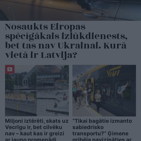
Nosaukts Eiropas
spēcīgākais izlūkdienests,
bet tas nav Ukrainai. Kurā
vietā ir Latvija?
Miljoni iztērēti, skats uz
“Tikai bagātie izmanto
Vecrīgu ir, bet cilvēku
sabiedrisko
nav – kaut kas ir greizi
transportu?” Ģimene
ar jauno promenādi
gribēja pavizināties ar