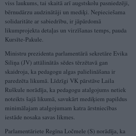
viss laukums, tai skaitā arī augstskolu pasniedzēji,
bērnudārzu audzinātāji un mediķi. Nepieciešama
solidaritāte ar sabiedrību, ir jāpārdomā
likumprojekta detaļas un virzīšanas temps, pauda
Kursīte-Pakule.
Ministru prezidenta parlamentārā sekretāre Evika
Siliņa (JV) attālinātās sēdes tērzētavā gan
skaidroja, ka pedagogu algas palielināšana ir
paredzēta likumā. Līdzīgi VK pārstāve Laila
Ruškule norādīja, ka pedagogu atalgojums netiek
noteikts šajā likumā, savukārt mediķiem papildus
minimālajam atalgojumam katra ārstniecības
iestāde nosaka savas likmes.
Parlamentāriete Regīna Ločmele (S) norādīja, ka