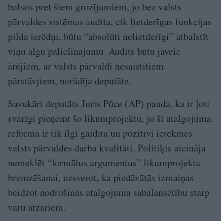
balsos pret šiem grozījumiem, jo bez valsts
pārvaldes sistēmas audita, cik lietderīgas funkcijas
pilda ierēdņi, būtu “absolūti nelietderīgi” atbalstīt
viņu algu palielinājumu. Audits būtu jāveic
ārējiem, ar valsts pārvaldi nesaistītiem
pārstāvjiem, norādīja deputāte.
Savukārt deputāts Juris Pūce (AP) pauda, ka ir ļoti
svarīgi pieņemt šo likumprojektu, jo šī atalgojuma
reforma ir tik ilgi gaidīta un pozitīvi ietekmēs
valsts pārvaldes darba kvalitāti. Politiķis aicināja
nemeklēt “formālus argumentus” likumprojekta
bremzēšanai, uzsverot, ka piedāvātās izmaiņas
beidzot nodrošinās atalgojuma sabalansētību starp
varu atzariem.