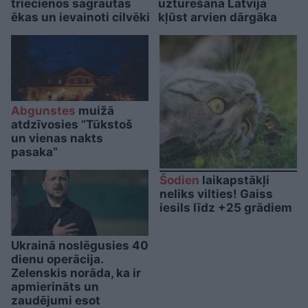
triecienos sagrautas
uzturēšana Latvijā
ēkas un ievainoti cilvēki
kļūst arvien dārgāka
Abgunstes
muižā
atdzīvosies “Tūkstoš
un vienas nakts
pasaka”
Šodien
laikapstākļi
neliks vilties! Gaiss
iesils līdz +25 grādiem
Ukrainā noslēgusies 40
dienu operācija.
Zelenskis norāda, ka ir
apmierināts un
zaudējumi esot