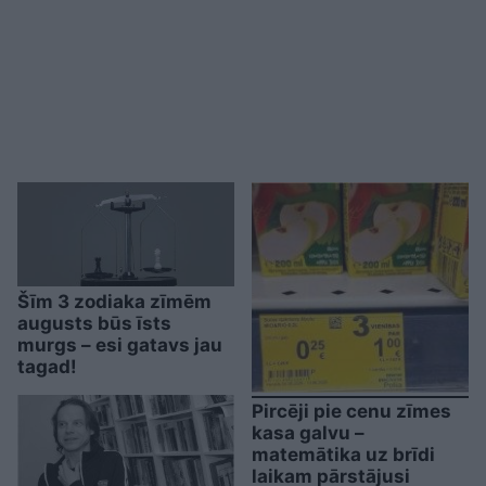
Šīm 3 zodiaka zīmēm
augusts būs īsts
murgs – esi gatavs jau
tagad!
Pircēji pie cenu zīmes
kasa galvu –
matemātika uz brīdi
laikam pārstājusi