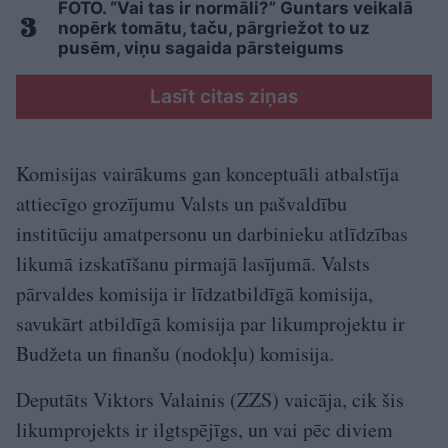
FOTO. “Vai tas ir normāli?” Guntars veikalā
nopērk tomātu, taču, pārgriežot to uz
pusēm, viņu sagaida pārsteigums
Lasīt citas ziņas
Komisijas vairākums gan konceptuāli atbalstīja
attiecīgo grozījumu Valsts un pašvaldību
institūciju amatpersonu un darbinieku atlīdzības
likumā izskatīšanu pirmajā lasījumā. Valsts
pārvaldes komisija ir līdzatbildīgā komisija,
savukārt atbildīgā komisija par likumprojektu ir
Budžeta un finanšu (nodokļu) komisija.
Deputāts Viktors Valainis (ZZS) vaicāja, cik šis
likumprojekts ir ilgtspējīgs, un vai pēc diviem