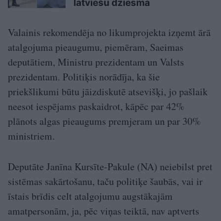
latviešu dziesma
Valainis rekomendēja no likumprojekta izņemt ārā
atalgojuma pieaugumu, piemēram, Saeimas
deputātiem, Ministru prezidentam un Valsts
prezidentam. Politiķis norādīja, ka šie
priekšlikumi būtu jāizdiskutē atsevišķi, jo pašlaik
neesot iespējams paskaidrot, kāpēc par 42%
plānots algas pieaugums premjeram un par 30%
ministriem.
Deputāte Janīna Kursīte-Pakule (NA) neiebilst pret
sistēmas sakārtošanu, taču politiķe šaubās, vai ir
īstais brīdis celt atalgojumu augstākajām
amatpersonām, ja, pēc viņas teiktā, nav aptverts