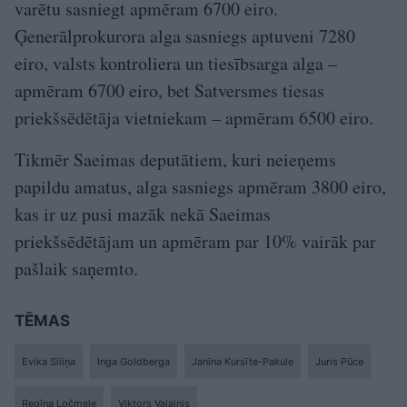
varētu sasniegt apmēram 6700 eiro.
Ģenerālprokurora alga sasniegs aptuveni 7280
eiro, valsts kontroliera un tiesībsarga alga –
apmēram 6700 eiro, bet Satversmes tiesas
priekšsēdētāja vietniekam – apmēram 6500 eiro.
Tikmēr Saeimas deputātiem, kuri neieņems
papildu amatus, alga sasniegs apmēram 3800 eiro,
kas ir uz pusi mazāk nekā Saeimas
priekšsēdētājam un apmēram par 10% vairāk par
pašlaik saņemto.
TĒMAS
Evika Siliņa
Inga Goldberga
Janīna Kursīte-Pakule
Juris Pūce
Regīna Ločmele
Viktors Valainis