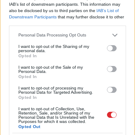
miljonus izmaksā viens
IAB’s list of downstream participants. This information may
“lokdauna” mēnesis
also be disclosed by us to third parties on the
IAB’s List of
Downstream Participants
that may further disclose it to other
third parties.
LA.LV aicina portāla lietotājus, rakstot komentārus, ievērot
Please note that this website/app uses one or more Google
pieklājību, nekurināt naidu un iztikt bez rupjībām.
Personal Data Processing Opt Outs
services and may gather and store information including but
Skatīt komentārus (34)
not limited to your visit or usage behaviour. You may click to
I want to opt-out of the Sharing of my
personal data.
grant or deny consent to Google and its third-party tags to
Opted In
use your data for below specified purposes in below Google
consent section.
I want to opt-out of the Sale of my
Personal Data.
Opted In
LASĪTĀKIE
I want to opt-out of processing my
Nosaukti
nāvējošākie automobiļi uz
Personal Data for Targeted Advertising.
ceļiem: turam īkšķus, lai neatrodi sarakstā
Opted In
savu auto
I want to opt-out of Collection, Use,
Retention, Sale, and/or Sharing of my
Personal Data that Is Unrelated with the
Bez diploma, darba un izbijis slepkava!?
Purposes for which it was collected.
Vai tiešām jebkurš var kandidēt Saeimas
Opted Out
vēlēšanās, skaidro advokāts