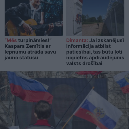
“Mēs
turpināmies!”
Dimanta:
Ja izskanējusī
Kaspars Zemītis ar
informācija atbilst
lepnumu atrāda savu
patiesībai, tas būtu ļoti
jauno statusu
nopietns apdraudējums
valsts drošībai