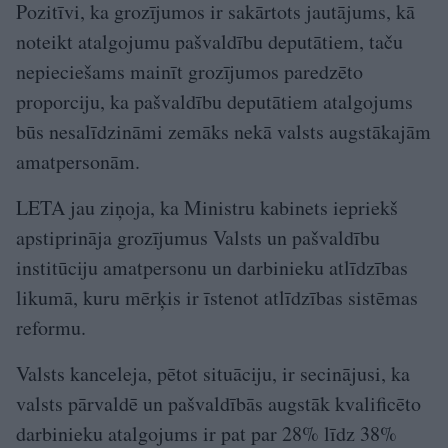
Pozitīvi, ka grozījumos ir sakārtots jautājums, kā
noteikt atalgojumu pašvaldību deputātiem, taču
nepieciešams mainīt grozījumos paredzēto
proporciju, ka pašvaldību deputātiem atalgojums
būs nesalīdzināmi zemāks nekā valsts augstākajām
amatpersonām.
LETA jau ziņoja, ka Ministru kabinets iepriekš
apstiprināja grozījumus Valsts un pašvaldību
institūciju amatpersonu un darbinieku atlīdzības
likumā, kuru mērķis ir īstenot atlīdzības sistēmas
reformu.
Valsts kanceleja, pētot situāciju, ir secinājusi, ka
valsts pārvaldē un pašvaldībās augstāk kvalificēto
darbinieku atalgojums ir pat par 28% līdz 38%