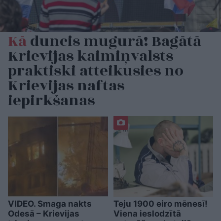
Kā
duncis mugurā! Bagātā
Krievijas kaimiņvalsts
praktiski atteikusies no
Krievijas naftas
iepirkšanas
VIDEO. Smaga nakts
Teju 1900 eiro mēnesī!
Odesā – Krievijas
Viena ieslodzītā