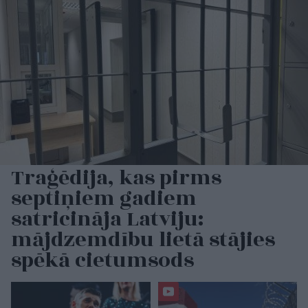
Traģēdija, kas pirms
septiņiem gadiem
satricināja Latviju:
mājdzemdību lietā stājies
spēkā cietumsods