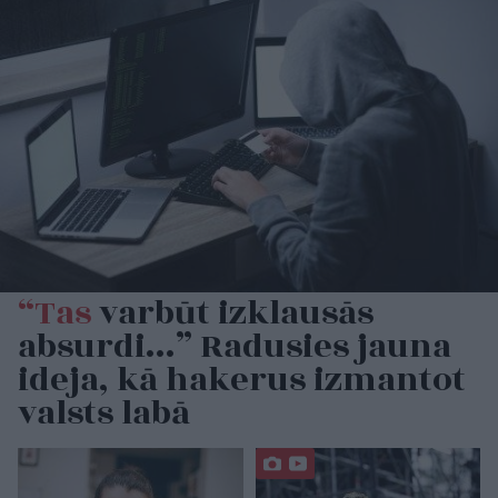
“Tas
varbūt izklausās
absurdi…” Radusies jauna
ideja, kā hakerus izmantot
valsts labā