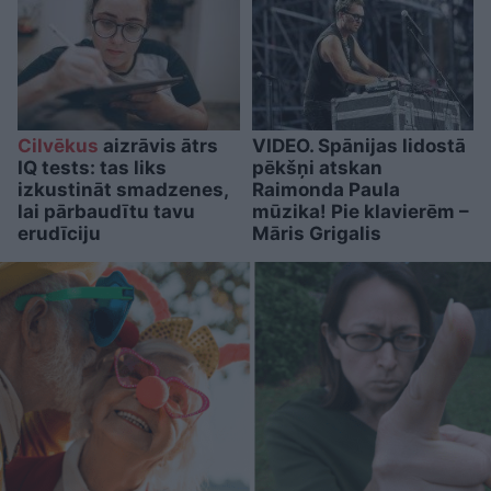
Cilvēkus
aizrāvis ātrs
VIDEO. Spānijas lidostā
IQ tests: tas liks
pēkšņi atskan
izkustināt smadzenes,
Raimonda Paula
lai pārbaudītu tavu
mūzika! Pie klavierēm –
erudīciju
Māris Grigalis