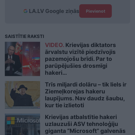
LA.LV Google ziņās
Pievienot
SAISTĪTIE RAKSTI
VIDEO.
Krievijas diktators
ārvalstu vizītē piedzīvojis
pazemojošu brīdi. Par to
parūpējušies drosmīgi
hakeri…
Trīs miljardi dolāru – tik liels ir
Ziemeļkorejas hakeru
laupījums. Nav daudz šaubu,
kur tie izlietoti
Krievijas atbalstītie hakeri
uzlauzuši ASV tehnoloģiju
giganta “Microsoft” galvenās