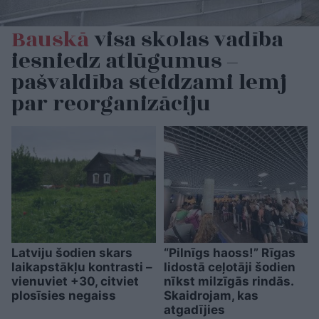
Bauskā
visa skolas vadība
iesniedz atlūgumus –
pašvaldība steidzami lemj
par reorganizāciju
Latviju šodien skars
“Pilnīgs haoss!” Rīgas
laikapstākļu kontrasti –
lidostā ceļotāji šodien
vienuviet +30, citviet
nīkst milzīgās rindās.
plosīsies negaiss
Skaidrojam, kas
atgadījies