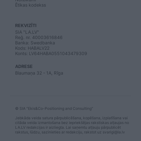
Ētikas kodekss
REKVIZĪTI
SIA "LA.LV"
Reģ. nr. 40003616846
Banka: Swedbanka
Kods: HABALV22
Konts: LV64HABA0551043479309
ADRESE
Blaumaņa 32 - 1A, Rīga
© SIA "Ekis&Co-Positioning and Consulting"
Jebkāda veida satura pārpublicēšana, kopēšana, izplatīšana vai
citāda veida izmantošana bez iepriekšējas rakstiskas atļaujas no
LA.LV redakcijas ir aizliegta. Lai saņemtu atļauju pārpublicēt
rakstus, lūdzu, sazinieties ar redakciju, rakstot uz
svarigi@la.lv