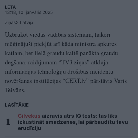
LETA
13:18, 10. janvāris 2025
Ziņas
Latvijā
Uzbrūkot viedās vadības sistēmām, hakeri
mēģinājuši piekļūt arī kāda ministra apkures
katlam, bet lielā graudu kaltē panākta graudu
degšana, raidījumam “TV3 ziņas” atklāja
informācijas tehnoloģiju drošības incidentu
novēršanas institūcijas “CERT.lv” pārstāvis Varis
Teivāns.
LASĪTĀKIE
Cilvēkus
aizrāvis ātrs IQ tests: tas liks
izkustināt smadzenes, lai pārbaudītu tavu
erudīciju