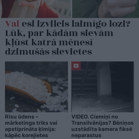
Vai
esi izvilcis laimīgo lozi?
Lūk, par kādām sievām
kļūst katrā mēnesī
dzimušās sievietes
Rīsu ūdens –
VIDEO. Ciemiņi no
mārketinga triks vai
Transilvānijas? Bēniņos
apstiprināta ķīmija:
uzstādīta kamera fiksē
kāpēc korejietes
neparastus