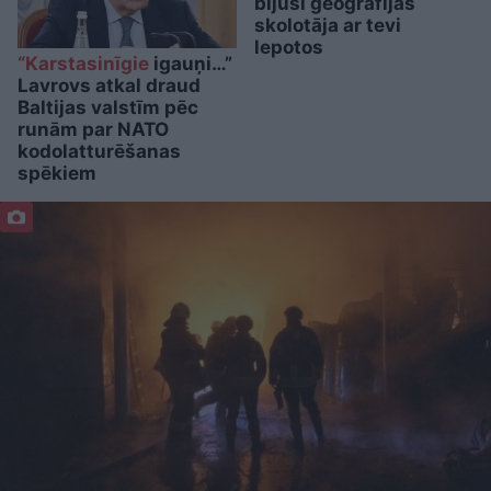
bijusī ģeogrāfijas
skolotāja ar tevi
lepotos
“Karstasinīgie
igauņi…”
Lavrovs atkal draud
Baltijas valstīm pēc
runām par NATO
kodolatturēšanas
spēkiem