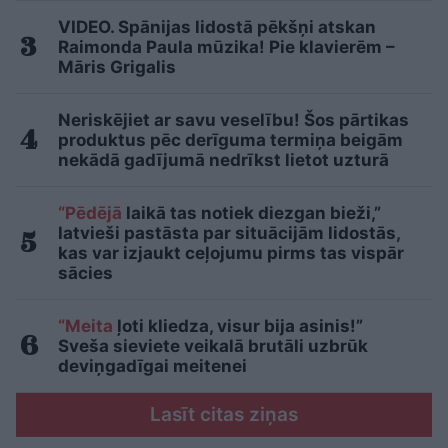
VIDEO. Spānijas lidostā pēkšņi atskan
Raimonda Paula mūzika! Pie klavierēm –
Māris Grigalis
Neriskējiet ar savu veselību! Šos pārtikas
produktus pēc derīguma termiņa beigām
nekādā gadījumā nedrīkst lietot uzturā
“Pēdējā
laikā tas notiek diezgan bieži,”
latvieši pastāsta par situācijām lidostās,
kas var izjaukt ceļojumu pirms tas vispār
sācies
“Meita
ļoti kliedza, visur bija asinis!”
Sveša sieviete veikalā brutāli uzbrūk
deviņgadīgai meitenei
Lasīt citas ziņas