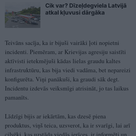
Cik var? Dīzeļdegviela Latvijā
atkal kļuvusi dārgāka
Teivāns sacīja, ka ir bijuši vairāki ļoti nopietni
incidenti. Piemēram, ar Krievijas agresiju saistīti
aktīvisti ietekmējuši kādas lielas graudu kaltes
infrastruktūru, kas bija viedi vadāma, bet nepareizi
konfigurēta. Viņi panākuši, ka graudi sāk degt.
Incidentu izdevās veiksmīgi atrisināt, jo tas laikus
pamanīts.
Līdzīgi bijis ar iekārtām, kas dzesē piena
produktus, viņš teica, uzsverot, ka ir svarīgi, lai arī
cilvēki, kas uzstāda viedās ierīces, ir informēti un