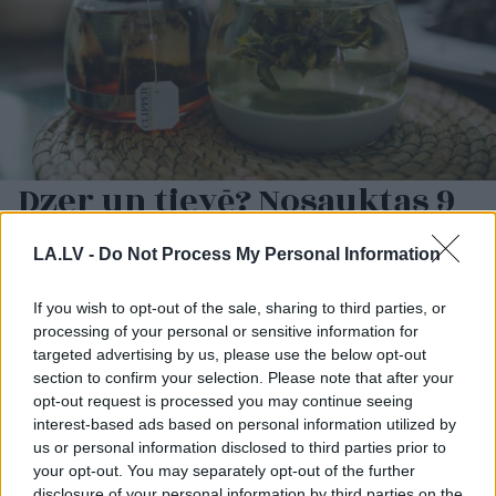
Dzer un tievē? Nosauktas 9
tējas, kas palīdzēs
atbrīvoties no liekā svara
LA.LV -
Do Not Process My Personal Information
If you wish to opt-out of the sale, sharing to third parties, or
processing of your personal or sensitive information for
targeted advertising by us, please use the below opt-out
section to confirm your selection. Please note that after your
opt-out request is processed you may continue seeing
interest-based ads based on personal information utilized by
us or personal information disclosed to third parties prior to
your opt-out. You may separately opt-out of the further
disclosure of your personal information by third parties on the