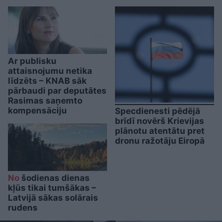
Ar publisku
attaisnojumu netika
līdzēts – KNAB sāk
pārbaudi par deputātes
Rasimas saņemto
kompensāciju
Specdienesti pēdējā
brīdī novērš Krievijas
plānotu atentātu pret
dronu ražotāju Eiropā
No
šodienas dienas
kļūs tikai tumšākas –
Latvijā sākas solārais
rudens