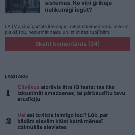
sistēmas. Ko viņi gribēja
nelikumīgi iegūt?
LA.LV aicina portāla lietotājus, rakstot komentārus, ievērot
pieklājību, nekurināt naidu un iztikt bez rupjībām.
Skatīt komentārus (34)
LASĪTĀKIE
Cilvēkus
aizrāvis ātrs IQ tests: tas liks
izkustināt smadzenes, lai pārbaudītu tavu
erudīciju
Vai
esi izvilcis laimīgo lozi? Lūk, par
kādām sievām kļūst katrā mēnesī
dzimušās sievietes