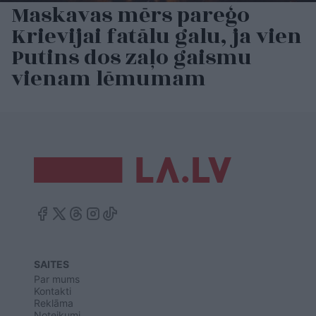
Maskavas mērs pareģo
Krievijai fatālu galu, ja vien
Putins dos zaļo gaismu
vienam lēmumam
SAITES
Par mums
Kontakti
Reklāma
Noteikumi