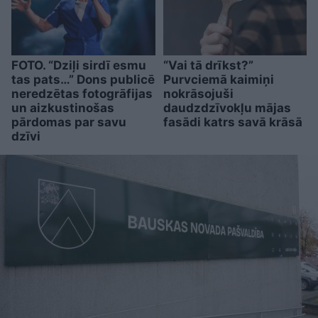
FOTO. “Dziļi sirdī esmu
“Vai tā drīkst?”
tas pats…” Dons publicē
Purvciemā kaimiņi
neredzētas fotogrāfijas
nokrāsojuši
un aizkustinošas
daudzdzīvokļu mājas
pārdomas par savu
fasādi katrs savā krāsā
dzīvi