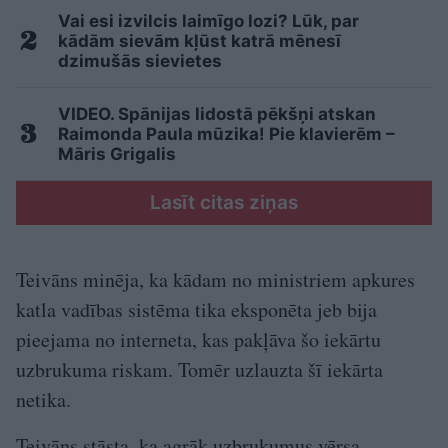
Vai esi izvilcis laimīgo lozi? Lūk, par
kādām sievām kļūst katrā mēnesī
dzimušās sievietes
VIDEO. Spānijas lidostā pēkšņi atskan
Raimonda Paula mūzika! Pie klavierēm –
Māris Grigalis
Lasīt citas ziņas
Teivāns minēja, ka kādam no ministriem apkures
katla vadības sistēma tika eksponēta jeb bija
pieejama no interneta, kas pakļāva šo iekārtu
uzbrukuma riskam. Tomēr uzlauzta šī iekārta
netika.
Teivāns stāsta, ka agrāk uzbrukumus vērsa