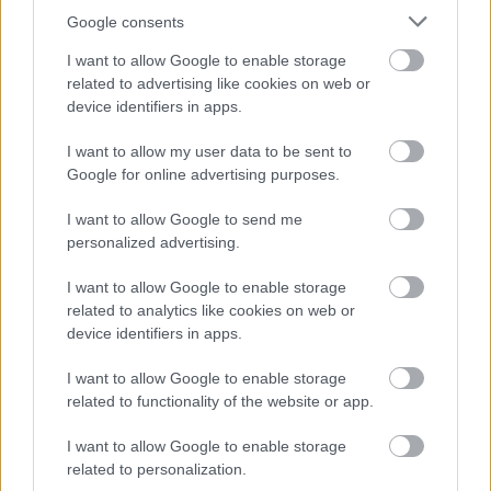
vai vari pārspēt
Google consents
deviņgadnieku
I want to allow Google to enable storage
Atcelt
Ziņot
matemātikā?
related to advertising like cookies on web or
device identifiers in apps.
I want to allow my user data to be sent to
Google for online advertising purposes.
I want to allow Google to send me
personalized advertising.
I want to allow Google to enable storage
“Meita
ļoti kliedza, visur
Cik
var? Dīzeļdegviela
related to analytics like cookies on web or
bija asinis!” Sveša
Latvijā atkal kļuvusi
device identifiers in apps.
sieviete veikalā brutāli
dārgāka
uzbrūk deviņgadīgai
I want to allow Google to enable storage
meitenei
related to functionality of the website or app.
I want to allow Google to enable storage
related to personalization.