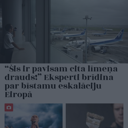
“Šis ir pavisam cita līmeņa
drauds!” Eksperti brīdina
par bīstamu eskalāciju
Eiropā