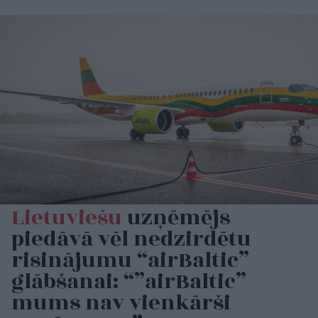
Lietuviešu
uzņēmējs
piedāvā vēl nedzirdētu
risinājumu “airBaltic”
glābšanai: “”airBaltic”
mums nav vienkārši