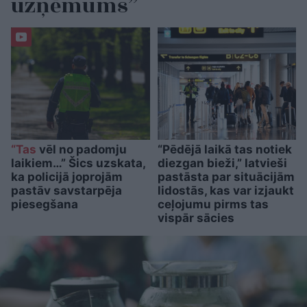
uzņēmums”
“Tas
vēl no padomju
“Pēdējā laikā tas notiek
laikiem…” Šics uzskata,
diezgan bieži,” latvieši
ka policijā joprojām
pastāsta par situācijām
pastāv savstarpēja
lidostās, kas var izjaukt
piesegšana
ceļojumu pirms tas
vispār sācies