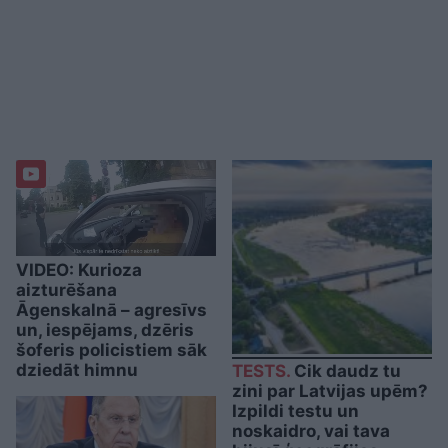
VIDEO: Kurioza
aizturēšana
Āgenskalnā – agresīvs
un, iespējams, dzēris
šoferis policistiem sāk
dziedāt himnu
TESTS.
Cik daudz tu
zini par Latvijas upēm?
Izpildi testu un
noskaidro, vai tava