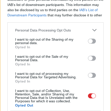
“Cilvēki dzīvo tikai
Ko darīt, ja pat pēc
IAB’s list of downstream participants. This information may
centrā, pārējie ir
mazgāšanas dvieļi ir
also be disclosed by us to third parties on the
IAB’s List of
dzimtcilvēki,” rīdzinieks
sasmakuši? Iedarbīgs
Downstream Participants
that may further disclose it to other
sašutis par pasākumu
omītes padoms
third parties.
organizēšanu
galvaspilsētā
Please note that this website/app uses one or more Google
Personal Data Processing Opt Outs
services and may gather and store information including but
not limited to your visit or usage behaviour. You may click to
I want to opt-out of the Sharing of my
personal data.
grant or deny consent to Google and its third-party tags to
Opted In
use your data for below specified purposes in below Google
consent section.
I want to opt-out of the Sale of my
Personal Data.
Opted In
I want to opt-out of processing my
Personal Data for Targeted Advertising.
Opted In
I want to opt-out of Collection, Use,
Retention, Sale, and/or Sharing of my
Personal Data that Is Unrelated with the
Purposes for which it was collected.
TESTS. Matemātikas duelis:
Opted Out