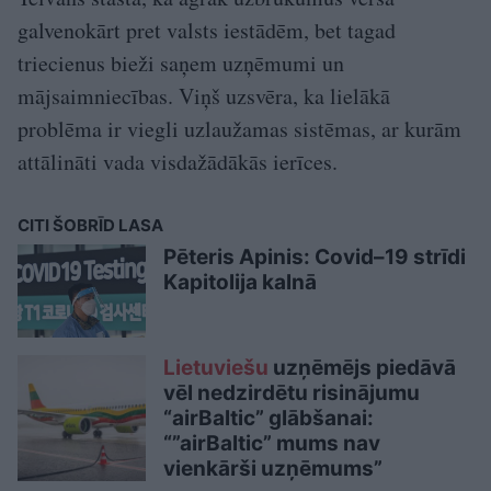
galvenokārt pret valsts iestādēm, bet tagad
triecienus bieži saņem uzņēmumi un
mājsaimniecības. Viņš uzsvēra, ka lielākā
problēma ir viegli uzlaužamas sistēmas, ar kurām
attālināti vada visdažādākās ierīces.
CITI ŠOBRĪD LASA
Pēteris Apinis: Covid–19 strīdi
Kapitolija kalnā
Lietuviešu
uzņēmējs piedāvā
vēl nedzirdētu risinājumu
“airBaltic” glābšanai:
“”airBaltic” mums nav
vienkārši uzņēmums”