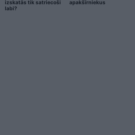
izskatās tik satriecoši
apakšīrniekus
labi?