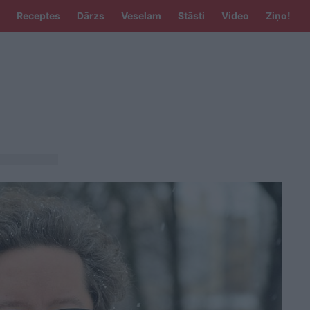
Receptes
Dārzs
Veselam
Stāsti
Video
Ziņo!