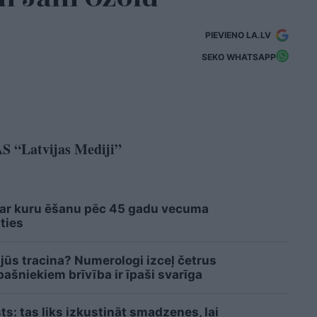
PIEVIENO LA.LV
SEKO WHATSAPP
AS “Latvijas Mediji”
 ar kuru ēšanu pēc 45 gadu vecuma
ties
 jūs tracina? Numerologi izceļ četrus
šniekiem brīvība ir īpaši svarīga
sts: tas liks izkustināt smadzenes, lai