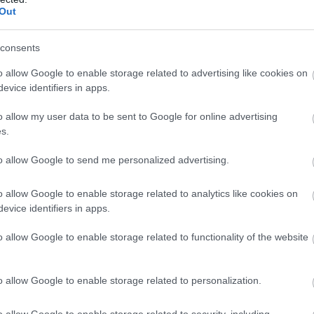
kšā!” Bauskas
naudas nav – tūrisma
Out
dā nošauto suņu
operatora “Digitours”
nieks tiesā nespēj
klienti nonākuši
Atcelt
Ziņot
consents
īt asaras
neapskaužamā
situācijā
o allow Google to enable storage related to advertising like cookies on
evice identifiers in apps.
plate, kur tā laika Konservatorijas koris
o allow my user data to be sent to Google for online advertising
rotams, ir vēl daži atsevišķi senāki un jaunāki
s.
ora 75. dzimšanas dienu, un toreiz radās ideja par
to allow Google to send me personalized advertising.
taču reizē kovidam jāpateicas, jo brīdī, kad
sts kultūrkapitāla fondā radās atbalsta mehānismi,
o allow Google to enable storage related to analytics like cookies on
evice identifiers in apps.
eicām manu senloloto ideju, projekts tika
, ja pasaulē nebūtu notikusi šī lielā ķibele, disks
o allow Google to enable storage related to functionality of the website
o allow Google to enable storage related to personalization.
o allow Google to enable storage related to security, including