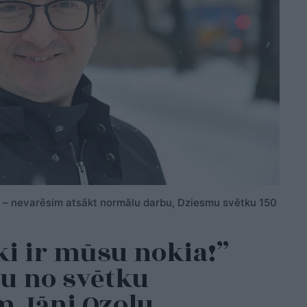
rta – nevarēsim atsākt normālu darbu, Dziesmu svētku 150
i ir mūsu nokia!”
nu no svētku
m Jāni Ozolu