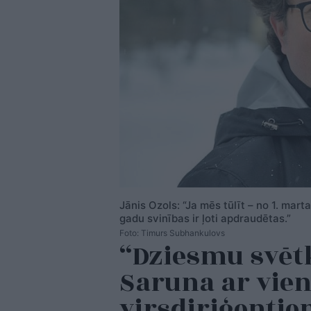
Jānis Ozols: “Ja mēs tūlīt – no 1. ma
gadu svinības ir ļoti apdraudētas.”
Foto: Timurs Subhankulovs
“Dziesmu svētk
Saruna ar vie
virsdiriģentie