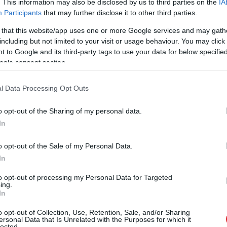
. This information may also be disclosed by us to third parties on the
IA
koncertu Jāzepa Vītola Latvijas Mūzikas akadēmijā
Participants
that may further disclose it to other third parties.
urē pirmais ierakstu albums “… kam jauna sirds”.
 that this website/app uses one or more Google services and may gath
kuru autori ir Latvijas mūzikas grandi, ir
including but not limited to your visit or usage behaviour. You may click 
paši akadēmijas korim. JVLMA jauktā kora
 to Google and its third-party tags to use your data for below specifi
ogle consent section.
Dziesmu svētku virsdiriģentiem Jānis Ozols.
adēmijas albumu “… kam jauna sirds”?
l Data Processing Opt Outs
o opt-out of the Sharing of my personal data.
In
o opt-out of the Sale of my Personal Data.
In
to opt-out of processing my Personal Data for Targeted
ing.
In
o opt-out of Collection, Use, Retention, Sale, and/or Sharing
iem
visa dzīve bija
Ceļojums atcelts, bet
ersonal Data that Is Unrelated with the Purposes for which it
lected.