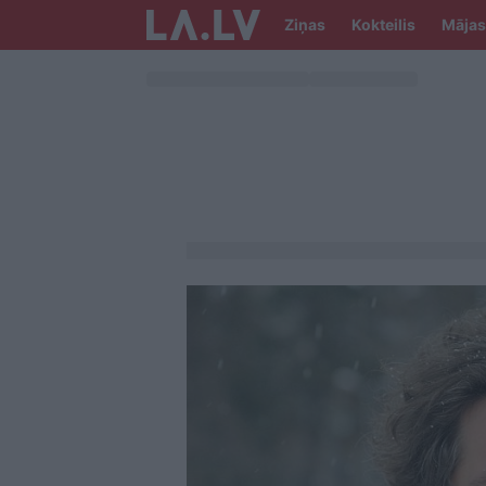
Ziņas
Kokteilis
Mājas