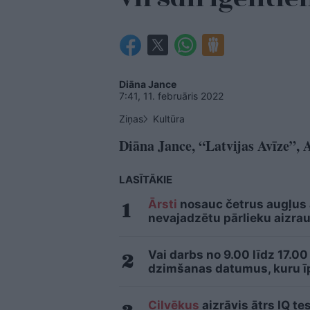
Diāna Jance
7:41, 11. februāris 2022
Ziņas
Kultūra
Diāna Jance, “Latvijas Avīze”, 
LASĪTĀKIE
Ārsti
nosauc četrus augļus
nevajadzētu pārlieku aizrau
Vai darbs no 9.00 līdz 17.00
dzimšanas datumus, kuru īpa
Cilvēkus
aizrāvis ātrs IQ te