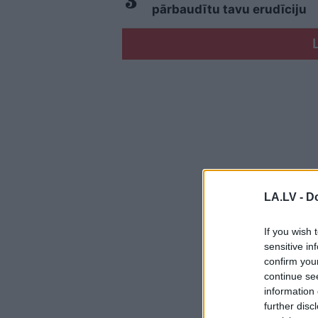
pārbaudītu tavu erudīciju
LA.LV -
Do
If you wish 
sensitive in
confirm you
continue se
information 
further disc