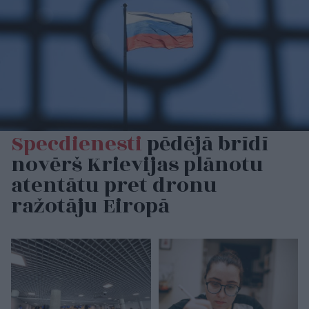
Specdienesti
pēdējā brīdī
novērš Krievijas plānotu
atentātu pret dronu
ražotāju Eiropā