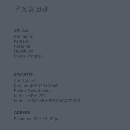
SAITES
Par mums
Kontakti
Reklāma
Noteikumi
Ētikas kodekss
REKVIZĪTI
SIA "LA.LV"
Reģ. nr. 40003616846
Banka: Swedbanka
Kods: HABALV22
Konts: LV64HABA0551043479309
ADRESE
Blaumaņa 32 - 1A, Rīga