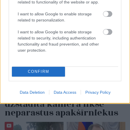
related to functionality of the website or app.
I want to allow Google to enable storage
related to personalization.
I want to allow Google to enable storage
related to security, including authentication
functionality and fraud prevention, and other
user protection.
CONFIRM
VIDEO. Ciemiņi no
Transilvānijas? Bēniņos
Data Deletion
Data Access
Privacy Policy
uzstādīta kamera fiksē
neparastus apakšīrniekus