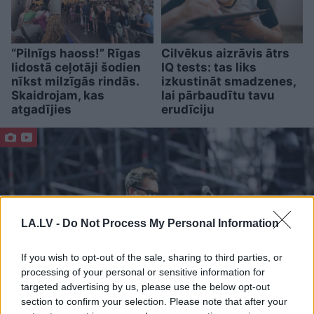
“Pilnīgs haoss!” Rīgas
Cilvēkus aizrāvis ātrs
lidostā ceļotāji šodien
IQ tests: tas liks
nīkst milzīgās rindās.
izkustināt smadzenes,
Skaidrojam, kas
lai pārbaudītu tavu
atgadījies
erudīciju
LA.LV -
Do Not Process My Personal Information
If you wish to opt-out of the sale, sharing to third parties, or
processing of your personal or sensitive information for
targeted advertising by us, please use the below opt-out
section to confirm your selection. Please note that after your