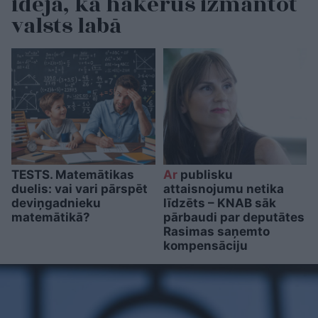
ideja, kā hakerus izmantot
valsts labā
TESTS. Matemātikas
Ar
publisku
duelis: vai vari pārspēt
attaisnojumu netika
deviņgadnieku
līdzēts – KNAB sāk
matemātikā?
pārbaudi par deputātes
Rasimas saņemto
kompensāciju