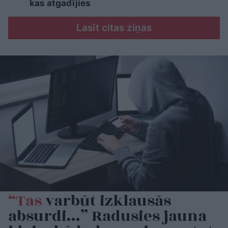
kas atgadījies
Lasīt citas ziņas
“Tas
varbūt izklausās
absurdi…” Radusies jauna