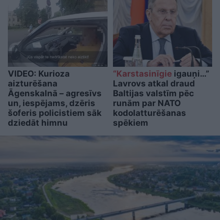
VIDEO: Kurioza
“Karstasinīgie
igauņi…”
aizturēšana
Lavrovs atkal draud
Āgenskalnā – agresīvs
Baltijas valstīm pēc
un, iespējams, dzēris
runām par NATO
šoferis policistiem sāk
kodolatturēšanas
dziedāt himnu
spēkiem