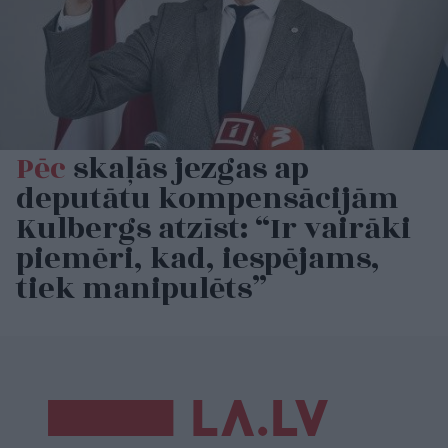
Pēc
skaļās jezgas ap
deputātu kompensācijām
Kulbergs atzīst: “Ir vairāki
piemēri, kad, iespējams,
tiek manipulēts”