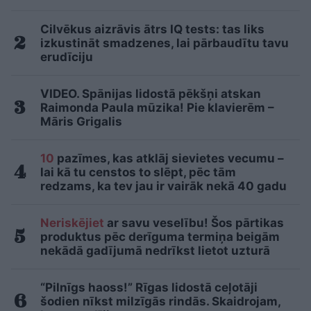
Cilvēkus aizrāvis ātrs IQ tests: tas liks
izkustināt smadzenes, lai pārbaudītu tavu
erudīciju
VIDEO. Spānijas lidostā pēkšņi atskan
Raimonda Paula mūzika! Pie klavierēm –
Māris Grigalis
10
pazīmes, kas atklāj sievietes vecumu –
lai kā tu censtos to slēpt, pēc tām
redzams, ka tev jau ir vairāk nekā 40 gadu
Neriskējiet
ar savu veselību! Šos pārtikas
produktus pēc derīguma termiņa beigām
nekādā gadījumā nedrīkst lietot uzturā
“Pilnīgs haoss!” Rīgas lidostā ceļotāji
šodien nīkst milzīgās rindās. Skaidrojam,