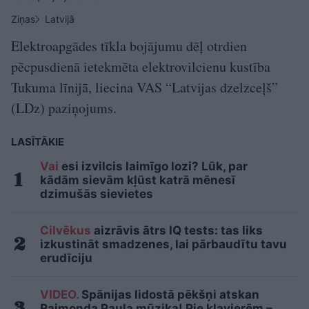
Ziņas
Latvijā
Elektroapgādes tīkla bojājumu dēļ otrdien
pēcpusdienā ietekmēta elektrovilcienu kustība
Tukuma līnijā, liecina VAS “Latvijas dzelzceļš”
(LDz) paziņojums.
LASĪTĀKIE
Vai
esi izvilcis laimīgo lozi? Lūk, par
kādām sievām kļūst katrā mēnesī
dzimušās sievietes
Cilvēkus
aizrāvis ātrs IQ tests: tas liks
izkustināt smadzenes, lai pārbaudītu tavu
erudīciju
VIDEO.
Spānijas lidostā pēkšņi atskan
Raimonda Paula mūzika! Pie klavierēm –