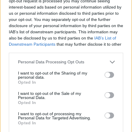
opt-out request is processed you may continue seeing
VIDEO. Spānijas lidostā
interest-based ads based on personal information utilized by
pēkšņi atskan Raimonda
us or personal information disclosed to third parties prior to
Paula mūzika! Pie
your opt-out. You may separately opt-out of the further
disclosure of your personal information by third parties on the
klavierēm – Māris Grigalis
IAB’s list of downstream participants. This information may
also be disclosed by us to third parties on the
IAB’s List of
Downstream Participants
that may further disclose it to other
third parties.
Please note that this website/app uses one or more Google
Personal Data Processing Opt Outs
services and may gather and store information including but
not limited to your visit or usage behaviour. You may click to
I want to opt-out of the Sharing of my
personal data.
grant or deny consent to Google and its third-party tags to
Opted In
use your data for below specified purposes in below Google
consent section.
I want to opt-out of the Sale of my
Vai
esi izvilcis laimīgo
Rīsu ūdens –
Personal Data.
lozi? Lūk, par kādām
mārketinga triks vai
Opted In
sievām kļūst katrā
apstiprināta ķīmija:
mēnesī dzimušās
kāpēc korejietes
I want to opt-out of processing my
sievietes
izskatās tik satriecoši
Personal Data for Targeted Advertising.
Opted In
labi?