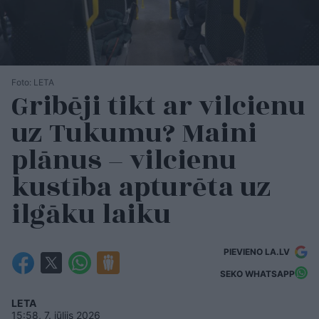
Foto: LETA
Gribēji tikt ar vilcienu
uz Tukumu? Maini
plānus – vilcienu
kustība apturēta uz
ilgāku laiku
PIEVIENO LA.LV
SEKO WHATSAPP
LETA
15:58, 7. jūlijs 2026