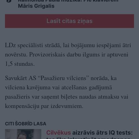
Māris Grigalis
Lasīt citas ziņas
LDz speciālisti strādā, lai bojājumu iespējami ātri
novērstu. Provizoriskais darbu ilgums ir aptuveni
1,5 stundas.
Savukārt AS “Pasažieru vilciens” norāda, ka
vilciena kavējuma vai atcelšanas gadījumā
pasažieris var saņemt biļetes naudas atmaksu vai
kompensāciju par izdevumiem.
CITI ŠOBRĪD LASA
Cilvēkus
aizrāvis ātrs IQ tests: