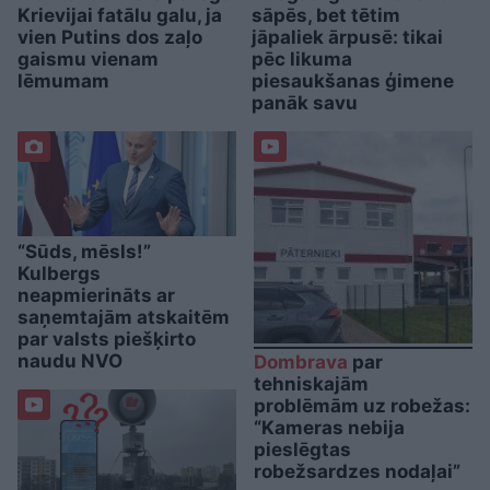
Krievijai fatālu galu, ja
sāpēs, bet tētim
vien Putins dos zaļo
jāpaliek ārpusē: tikai
gaismu vienam
pēc likuma
lēmumam
piesaukšanas ģimene
panāk savu
“Sūds, mēsls!”
Kulbergs
neapmierināts ar
saņemtajām atskaitēm
par valsts piešķirto
naudu NVO
Dombrava
par
tehniskajām
problēmām uz robežas:
“Kameras nebija
pieslēgtas
robežsardzes nodaļai”