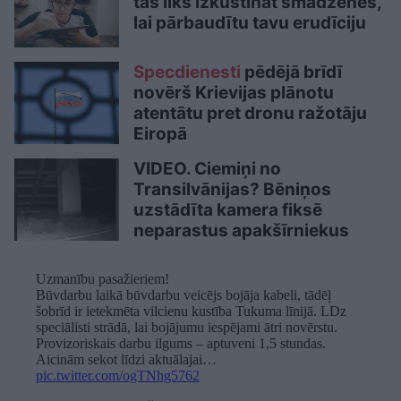
tas liks izkustināt smadzenes,
lai pārbaudītu tavu erudīciju
Specdienesti
pēdējā brīdī
novērš Krievijas plānotu
atentātu pret dronu ražotāju
Eiropā
VIDEO. Ciemiņi no
Transilvānijas? Bēniņos
uzstādīta kamera fiksē
neparastus apakšīrniekus
Uzmanību pasažieriem!
Būvdarbu laikā būvdarbu veicējs bojāja kabeli, tādēļ
šobrīd ir ietekmēta vilcienu kustība Tukuma līnijā. LDz
speciālisti strādā, lai bojājumu iespējami ātri novērstu.
Provizoriskais darbu ilgums – aptuveni 1,5 stundas.
Aicinām sekot līdzi aktuālajai…
pic.twitter.com/ogTNhg5762