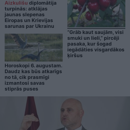
Aizkulišu
diplomātija
turpinās: atklājas
jaunas slepenas
Eiropas un Krievijas
sarunas par Ukrainu
“Grāb kaut saujām, visi
smuki un lieli,” pircēji
pasaka, kur šogad
iegādāties visgardākos
ķiršus
Horoskopi 6. augustam.
Daudz kas būs atkarīgs
no tā, cik prasmīgi
izmantosi savas
stiprās puses