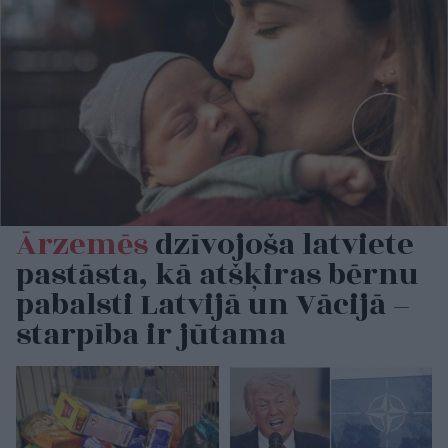
Ārzemēs
dzīvojoša latviete
pastāsta, kā atšķiras bērnu
pabalsti Latvijā un Vācijā –
starpība ir jūtama