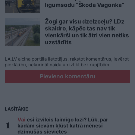
līgumsodu “Škoda Vagonka”
Žogi gar visu dzelzceļu? LDz
skaidro, kāpēc tas nav tik
vienkārši un tik ātri vien netiks
uzstādīts
LA.LV aicina portāla lietotājus, rakstot komentārus, ievērot
pieklājību, nekurināt naidu un iztikt bez rupjībām.
Pievieno komentāru
LASĪTĀKIE
Vai
esi izvilcis laimīgo lozi? Lūk, par
kādām sievām kļūst katrā mēnesī
dzimušās sievietes