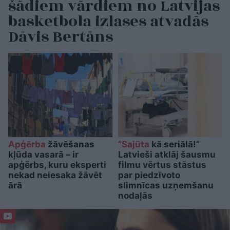
šādiem vārdiem no Latvijas
basketbola izlases atvadās
Dāvis Bertāns
Apģērba
žāvēšanas
“Sajūta
kā seriālā!”
kļūda vasarā – ir
Latvieši atklāj šausmu
apģērbs, kuru eksperti
filmu vērtus stāstus
nekad neiesaka žāvēt
par piedzīvoto
ārā
slimnīcas uzņemšanu
nodaļās