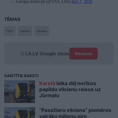
— Latvijas dzelzceļš (@VAS_LDz)
July 7, 2026
TĒMAS
"Vivi"
Tukums
vilciens
LA.LV Google ziņās
Pievienot
SAISTĪTIE RAKSTI
Karstā
laika dēļ norīkos
papildu vilcienu reisus uz
Jūrmalu
“Pasažieru vilciens” piemēros
vairāku miljonu eiro