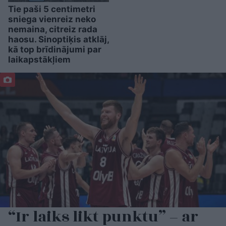
Tie paši 5 centimetri
sniega vienreiz neko
nemaina, citreiz rada
haosu. Sinoptiķis atklāj,
kā top brīdinājumi par
laikapstākļiem
“Ir laiks likt punktu” – ar