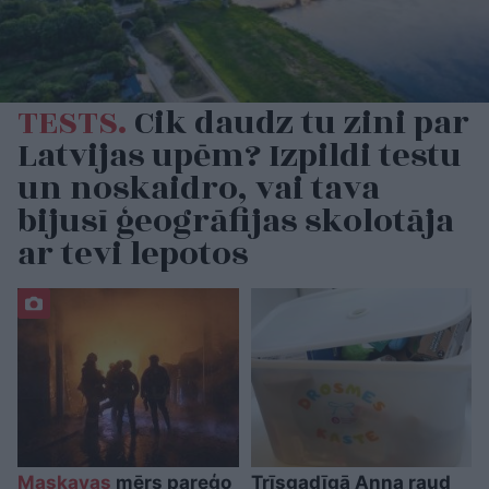
TESTS.
Cik daudz tu zini par
Latvijas upēm? Izpildi testu
un noskaidro, vai tava
bijusī ģeogrāfijas skolotāja
ar tevi lepotos
Maskavas
mērs pareģo
Trīsgadīgā Anna raud