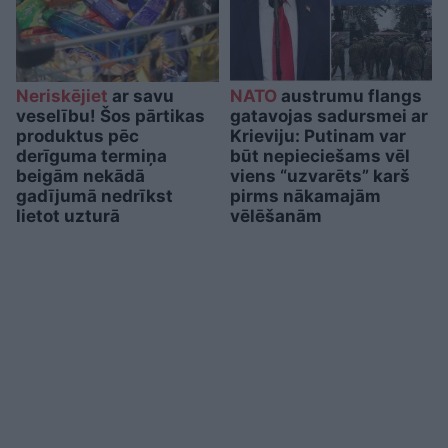
Neriskējiet
ar savu
NATO
austrumu flangs
veselību! Šos pārtikas
gatavojas sadursmei ar
produktus pēc
Krieviju: Putinam var
derīguma termiņa
būt nepieciešams vēl
beigām nekādā
viens “uzvarēts” karš
gadījumā nedrīkst
pirms nākamajām
lietot uzturā
vēlēšanām