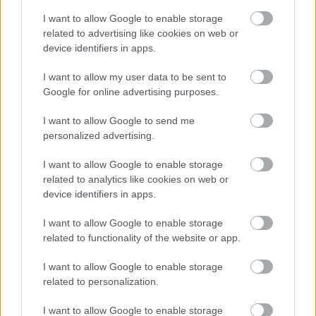
uzskatīt par biedējošiem
I want to allow Google to enable storage
Atcelt
Ziņot
related to advertising like cookies on web or
device identifiers in apps.
I want to allow my user data to be sent to
Google for online advertising purposes.
I want to allow Google to send me
personalized advertising.
TESTS.
Ja vari izlasīt
“Mēs
turpināmies!”
I want to allow Google to enable storage
vārdus, kas apgriezti
Kaspars Zemītis ar
related to analytics like cookies on web or
augšpēdus, ar tevi
lepnumu atrāda savu
device identifiers in apps.
pagaidām viss ir
jauno statusu
kārtībā
I want to allow Google to enable storage
related to functionality of the website or app.
I want to allow Google to enable storage
related to personalization.
I want to allow Google to enable storage