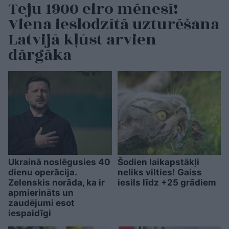
Teju 1900 eiro mēnesī!
Viena ieslodzītā uzturēšana
Latvijā kļūst arvien
dārgāka
Ukrainā noslēgusies 40
Šodien laikapstākļi
dienu operācija.
neliks vilties! Gaiss
Zelenskis norāda, ka ir
iesils līdz +25 grādiem
apmierināts un
zaudējumi esot
iespaidīgi