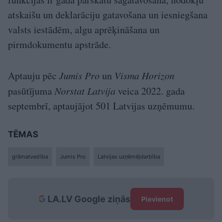
atskaišu un deklarāciju gatavošana un iesniegšana
valsts iestādēm, algu aprēķināšana un
pirmdokumentu apstrāde.
Aptauju pēc
Jumis Pro
un
Visma Horizon
pasūtījuma
Norstat Latvija
veica 2022. gada
septembrī, aptaujājot 501 Latvijas uzņēmumu.
TĒMAS
grāmatvedība
Jumis Pro
Latvijas uzņēmējdarbība
LA.LV Google ziņās
Pievienot