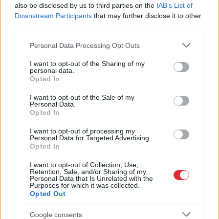
tiešām jebkurš var
veikalā nopērk tomātu,
also be disclosed by us to third parties on the
IAB’s List of
kandidēt Saeimas
taču, pārgriežot to uz
Downstream Participants
that may further disclose it to other
vēlēšanās, skaidro
pusēm, viņu sagaida
third parties.
advokāts
pārsteigums
Please note that this website/app uses one or more Google
Personal Data Processing Opt Outs
services and may gather and store information including but
not limited to your visit or usage behaviour. You may click to
I want to opt-out of the Sharing of my
personal data.
grant or deny consent to Google and its third-party tags to
Opted In
use your data for below specified purposes in below Google
consent section.
I want to opt-out of the Sale of my
Personal Data.
Opted In
I want to opt-out of processing my
Personal Data for Targeted Advertising.
Opted In
I want to opt-out of Collection, Use,
Retention, Sale, and/or Sharing of my
Personal Data that Is Unrelated with the
Viņu
skatiens “izurbjas”
Purposes for which it was collected.
Opted Out
citiem cauri: 3 datumi,
kuros dzimušos mēdz
Google consents