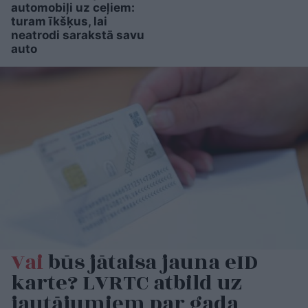
automobiļi uz ceļiem:
turam īkšķus, lai
neatrodi sarakstā savu
auto
Vai
būs jātaisa jauna eID
karte? LVRTC atbild uz
jautājumiem par gada