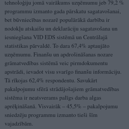
tehnoloģiju jomā vairākums uzņēmumu jeb 79,2 %
programmu izmanto gada pārskatu sagatavošanai,
bet būvniecības nozarē populārākā darbība ir
nodokļu atskaišu un deklarāciju sagatavošana un
iesniegšana VID EDS sistēmā un Centrālajā
statistikas pārvaldē. To dara 67,4% aptaujāto
uzņēmumu. Finanšu un apdrošināšanas nozare
grāmatvedības sistēmā veic pirmdokumentu
apstrādi, ievadot visu svarīgo finanšu informāciju.
Tā rīkojas 62,4% respondentu. Savukārt
pakalpojumu sfērā strādājošajiem grāmatvedības
sistēma ir neatsverams palīgs darba algas
aprēķināšanā. Visvairāk – 45,5% – pakalpojumu
sniedzēju programmu izmanto tieši šīm
vajadzībām.