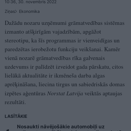
10:36, 30. novembris 2022
Ziņas
Ekonomika
Dažādu nozaru uzņēmumi grāmatvedības sistēmas
izmanto atšķirīgām vajadzībām, apgāžot
stereotipu, ka šīs programmas ir vienveidīgas un
paredzētas ierobežotu funkciju veikšanai. Kamēr
vienā nozarē grāmatvedības rīka galvenais
uzdevums ir palīdzēt izveidot gada pārskatu, citos
lielākā aktualitāte ir ikmēneša darba algas
aprēķināšana, liecina tirgus un sabiedriskās domas
izpētes aģentūras
Norstat Latvija
veiktās aptaujas
rezultāti.
LASĪTĀKIE
Nosaukti nāvējošākie automobiļi uz