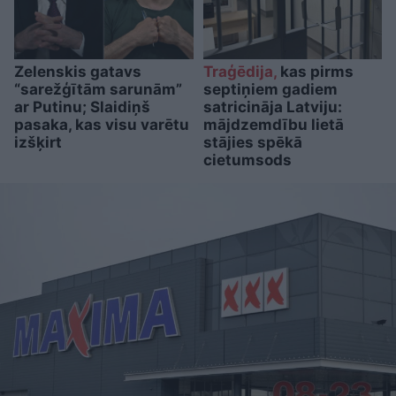
Zelenskis gatavs
Traģēdija,
kas pirms
“sarežģītām sarunām”
septiņiem gadiem
ar Putinu; Slaidiņš
satricināja Latviju:
pasaka, kas visu varētu
mājdzemdību lietā
izšķirt
stājies spēkā
cietumsods