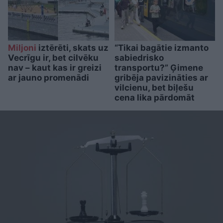
Miljoni
iztērēti, skats uz
“Tikai bagātie izmanto
Vecrīgu ir, bet cilvēku
sabiedrisko
nav – kaut kas ir greizi
transportu?” Ģimene
ar jauno promenādi
gribēja pavizināties ar
vilcienu, bet biļešu
cena lika pārdomāt