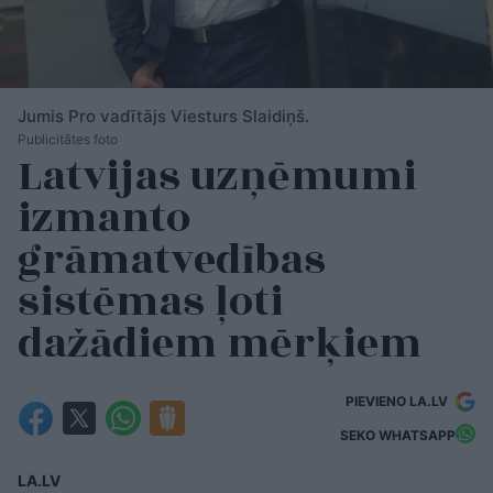
Jumis Pro vadītājs Viesturs Slaidiņš.
Publicitātes foto
Latvijas uzņēmumi
izmanto
grāmatvedības
sistēmas ļoti
dažādiem mērķiem
PIEVIENO LA.LV
SEKO WHATSAPP
LA.LV