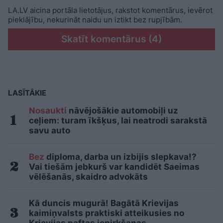
LA.LV aicina portāla lietotājus, rakstot komentārus, ievērot
pieklājību, nekurināt naidu un iztikt bez rupjībām.
Skatīt komentārus (4)
LASĪTĀKIE
Nosaukti
nāvējošākie automobiļi uz
ceļiem: turam īkšķus, lai neatrodi sarakstā
savu auto
Bez
diploma, darba un izbijis slepkava!?
Vai tiešām jebkurš var kandidēt Saeimas
vēlēšanās, skaidro advokāts
Kā duncis mugurā! Bagātā Krievijas
kaimiņvalsts praktiski atteikusies no