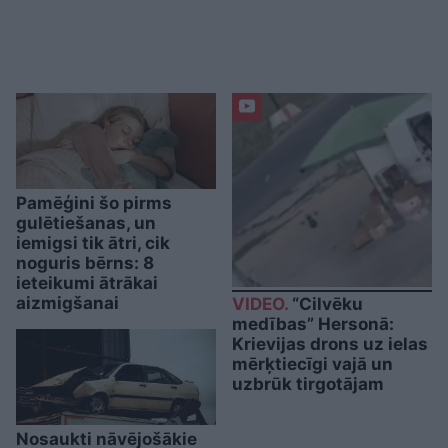
Pamēģini šo pirms
gulētiešanas, un
iemigsi tik ātri, cik
noguris bērns: 8
ieteikumi ātrākai
aizmigšanai
VIDEO.
“Cilvēku
medības” Hersonā:
Krievijas drons uz ielas
mērķtiecīgi vajā un
uzbrūk tirgotājam
Nosaukti nāvējošākie