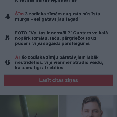
Krievijas naftas iepirkšanas
Šīm
3 zodiaka zīmēm augusts būs īsts
murgs – esi gatavs jau tagad!
FOTO. “Vai tas ir normāli?” Guntars veikalā
nopērk tomātu, taču, pārgriežot to uz
pusēm, viņu sagaida pārsteigums
Ar
šo zodiaka zīmju pārstāvjiem labāk
nestrīdēties: viņi vienmēr atradīs veidu,
kā pamatīgi atriebties
Lasīt citas ziņas