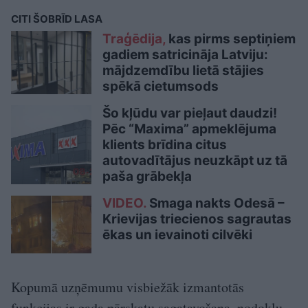
CITI ŠOBRĪD LASA
Traģēdija,
kas pirms septiņiem
gadiem satricināja Latviju:
mājdzemdību lietā stājies
spēkā cietumsods
Šo kļūdu var pieļaut daudzi!
Pēc “Maxima” apmeklējuma
klients brīdina citus
autovadītājus neuzkāpt uz tā
paša grābekļa
VIDEO.
Smaga nakts Odesā –
Krievijas triecienos sagrautas
ēkas un ievainoti cilvēki
Kopumā uzņēmumu visbiežāk izmantotās
funkcijas ir gada pārskatu sagatavošana, nodokļu