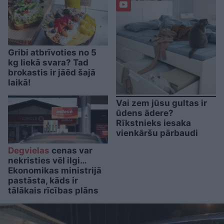
Gribi atbrīvoties no 5
kg liekā svara? Tad
brokastis ir jāēd šajā
laikā!
Vai zem jūsu gultas ir
ūdens ādere?
Rīkstnieks iesaka
vienkāršu pārbaudi
Degvielas
cenas var
nekristies vēl ilgi…
Ekonomikas ministrijā
pastāsta, kāds ir
tālākais rīcības plāns