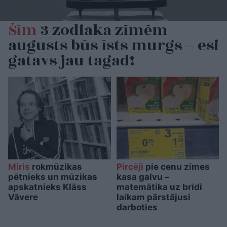
Šīm
3 zodiaka zīmēm
augusts būs īsts murgs – esi
gatavs jau tagad!
Miris
rokmūzikas
Pircēji
pie cenu zīmes
pētnieks un mūzikas
kasa galvu –
apskatnieks Klāss
matemātika uz brīdi
Vāvere
laikam pārstājusi
darboties