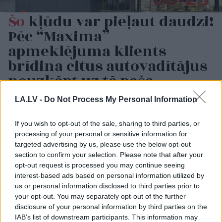
Šo
kļūdu var pieļaut daudzi!
Pēc “Maxima”
apmeklējuma klients
brīdina citus autovadītājus
neuzkāpt uz tā paša
grābekļa
LA.LV -
Do Not Process My Personal Information
If you wish to opt-out of the sale, sharing to third parties, or
processing of your personal or sensitive information for
targeted advertising by us, please use the below opt-out
section to confirm your selection. Please note that after your
opt-out request is processed you may continue seeing
interest-based ads based on personal information utilized by
us or personal information disclosed to third parties prior to
your opt-out. You may separately opt-out of the further
disclosure of your personal information by third parties on the
Bez diploma, darba un
FOTO.
“Vai tas ir
izbijis slepkava!? Vai
normāli?” Guntars
IAB’s list of downstream participants. This information may