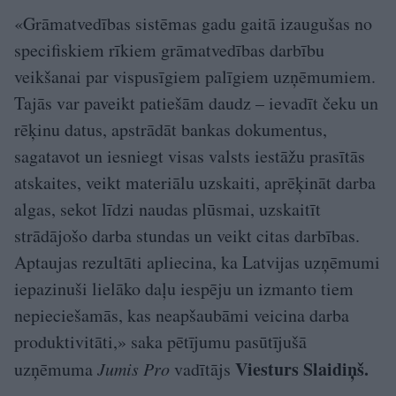
«Grāmatvedības sistēmas gadu gaitā izaugušas no
specifiskiem rīkiem grāmatvedības darbību
veikšanai par vispusīgiem palīgiem uzņēmumiem.
Tajās var paveikt patiešām daudz – ievadīt čeku un
rēķinu datus, apstrādāt bankas dokumentus,
sagatavot un iesniegt visas valsts iestāžu prasītās
atskaites, veikt materiālu uzskaiti, aprēķināt darba
algas, sekot līdzi naudas plūsmai, uzskaitīt
strādājošo darba stundas un veikt citas darbības.
Aptaujas rezultāti apliecina, ka Latvijas uzņēmumi
iepazinuši lielāko daļu iespēju un izmanto tiem
nepieciešamās, kas neapšaubāmi veicina darba
produktivitāti,» saka pētījumu pasūtījušā
Viesturs Slaidiņš.
uzņēmuma
Jumis Pro
vadītājs