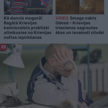
Kā duncis mugurā!
VIDEO.
Smaga nakts
Bagātā Krievijas
Odesā – Krievijas
kaimiņvalsts praktiski
triecienos sagrautas
atteikusies no Krievijas
ēkas un ievainoti cilvēki
naftas iepirkšanas