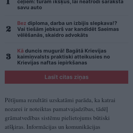
ceļiem: turam īkšķus, lai neatrodi sarakstā
savu auto
Bez
diploma, darba un izbijis slepkava!?
Vai tiešām jebkurš var kandidēt Saeimas
vēlēšanās, skaidro advokāts
Kā
duncis mugurā! Bagātā Krievijas
kaimiņvalsts praktiski atteikusies no
Krievijas naftas iepirkšanas
Lasīt citas ziņas
Pētījuma rezultāti uzskatāmi parāda, ka katrai
nozarei ir noteiktas pamatvajadzības, tādēļ
grāmatvedības sistēmu pielietojums būtiski
atšķiras. Informācijas un komunikācijas