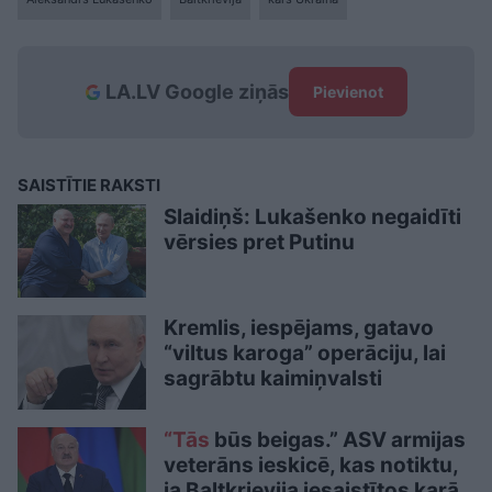
LA.LV Google ziņās
Pievienot
SAISTĪTIE RAKSTI
Slaidiņš: Lukašenko negaidīti
vērsies pret Putinu
Kremlis, iespējams, gatavo
“viltus karoga” operāciju, lai
sagrābtu kaimiņvalsti
“Tās
būs beigas.” ASV armijas
veterāns ieskicē, kas notiktu,
ja Baltkrievija iesaistītos karā