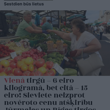
Sestdien būs lietus
Vienā
tirgū – 6 eiro
kilogramā, bet citā – 15
eiro! Sieviete neizprot
novēroto cenu atšķirību
Jūrmalas un Rīgas tirgos