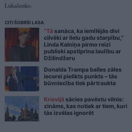
Lukašenko.
CITI ŠOBRĪD LASA
“Tā
sanāca, ka iemīlējās divi
cilvēki ar lielu gadu starpību,”
Linda Kalniņa pirmo reizi
publiski apstiprina laulību ar
Džilindžeru
Donalda Trampa balles zāles
iecerei pielikts punkts – tās
būvniecība tiek pārtraukta
Krievijā
sācies pavēstu vilnis:
zināms, kas notiek ar tiem, kuri
tās izvēlas ignorēt