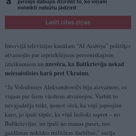
pircējs dabūjis dzirdēt to, ko viņam
noteikti nebūtu jādzird
Lasīt citas ziņas
Intervijā televīzijas kanālam “Al Arabiya” politiķis
atvainojās par iepriekšējiem personiskajiem
uzsvēra, ka Baltkrievija nekad
izteikumiem un
neiesaistīsies karā pret Ukrainu.
“Ja Volodimirs Aleksandrovičs bija aizvainots, es
viņam par šiem vārdiem atvainojos. Varbūt to
nevajadzēja teikt, ņemot vērā, ka viņš joprojām
karo, jo īpaši tāpēc, ka viņš lieliski saprot – no
Baltkrievijas, un īpaši no manas puses, nav
gaidāmas nekādas militāras darbības,” sacīja