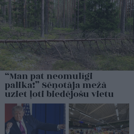
“Man pat neomulīgi
palika!” Sēņotāja mežā
uziet ļoti biedējošu vietu