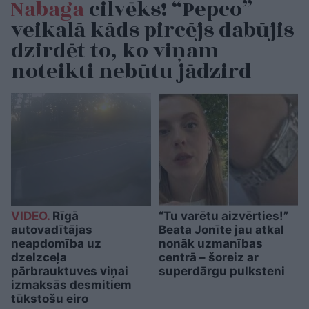
Nabaga
cilvēks! “Pepco”
veikalā kāds pircējs dabūjis
dzirdēt to, ko viņam
noteikti nebūtu jādzird
VIDEO.
Rīgā
“Tu varētu aizvērties!”
autovadītājas
Beata Jonīte jau atkal
neapdomība uz
nonāk uzmanības
dzelzceļa
centrā – šoreiz ar
pārbrauktuves viņai
superdārgu pulksteni
izmaksās desmitiem
tūkstošu eiro