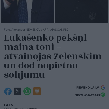
Foto. Alexander NEMENOV / AFP/ AP/SCANPIX
Lukašenko pēkšņi
maina toni –
atvainojas Zelenskim
un dod nopietnu
solījumu
PIEVIENO LA.LV
SEKO WHATSAPP
LA.LV