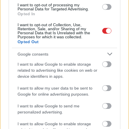
apstiprina laulību ar
Džilindžeru
I want to opt-out of processing my
Personal Data for Targeted Advertising.
Opted In
I want to opt-out of Collection, Use,
Retention, Sale, and/or Sharing of my
Personal Data that Is Unrelated with the
Purposes for which it was collected.
Opted Out
Google consents
I want to allow Google to enable storage
Atcelt
Ziņot
TESTS.
Tikai cilvēki ar
“Tik daudz melu…”
related to advertising like cookies on web or
laucinieka DNS spēs
Modris Konovalovs
device identifiers in apps.
iegūt 80% šajā lauku
atklāj, ko ekspertīzē
gudrību testā
konstatēja nošauto
I want to allow my user data to be sent to
suņu kuņģos
Google for online advertising purposes.
I want to allow Google to send me
personalized advertising.
I want to allow Google to enable storage