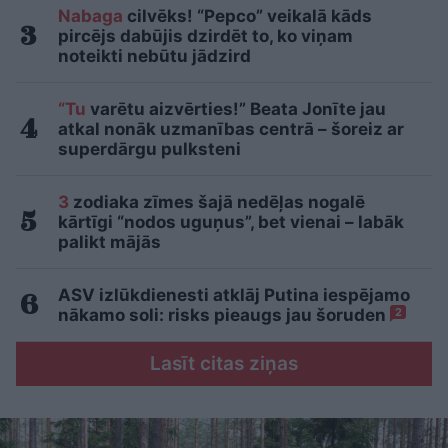
Nabaga
cilvēks! “Pepco” veikalā kāds
pircējs dabūjis dzirdēt to, ko viņam
noteikti nebūtu jādzird
“Tu
varētu aizvērties!” Beata Jonīte jau
atkal nonāk uzmanības centrā – šoreiz ar
superdārgu pulksteni
3
zodiaka zīmes šajā nedēļas nogalē
kārtīgi “nodos uguņus”, bet vienai – labāk
palikt mājās
ASV izlūkdienesti atklāj Putina iespējamo
nākamo soli: risks pieaugs jau šoruden
2
Lasīt citas ziņas