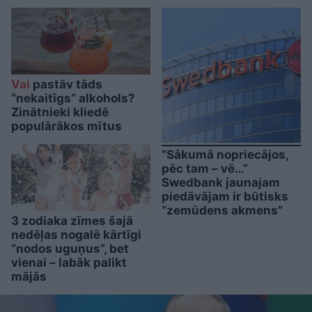
Vai
pastāv tāds
“nekaitīgs” alkohols?
Zinātnieki kliedē
populārākos mītus
“Sākumā nopriecājos,
pēc tam – vē…”
Swedbank jaunajam
piedāvājam ir būtisks
“zemūdens akmens”
3 zodiaka zīmes šajā
nedēļas nogalē kārtīgi
“nodos uguņus”, bet
vienai – labāk palikt
mājās