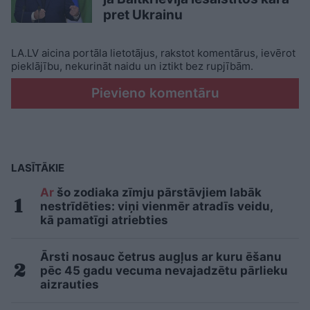
pret Ukrainu
LA.LV aicina portāla lietotājus, rakstot komentārus, ievērot
pieklājību, nekurināt naidu un iztikt bez rupjībām.
Pievieno komentāru
LASĪTĀKIE
Ar
šo zodiaka zīmju pārstāvjiem labāk
nestrīdēties: viņi vienmēr atradīs veidu,
kā pamatīgi atriebties
Ārsti nosauc četrus augļus ar kuru ēšanu
pēc 45 gadu vecuma nevajadzētu pārlieku
aizrauties