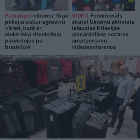
Pamatīgs
reibums! Rīgā
VIDEO.
Fenomenāls
policija aiztur agresīvu
skats! Ukraiņu aktīvists
vīrieti, kurš ar
ielauzies Krievijas
elektrisko riteņkrēslu
aizsardzības nozares
pārvietojās pa
amatpersonu
brauktuvi
videokonferencē