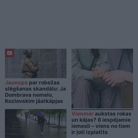
Jaunups
par robežas
slēgšanas skandālu: Ja
Dombrava nemelo,
Kozlovskim jāatkāpjas
Vienmēr
aukstas rokas
un kājas? 6 iespējamie
iemesli – viens no tiem
ir ļoti izplatīts