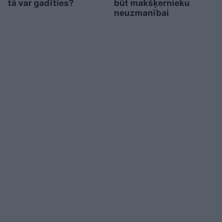
tā var gadīties?
būt makšķernieku
neuzmanībai