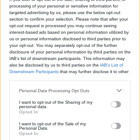
nav retums
processing of your personal or sensitive information for
targeted advertising by us, please use the below opt-out
section to confirm your selection. Please note that after your
opt-out request is processed you may continue seeing
interest-based ads based on personal information utilized by
us or personal information disclosed to third parties prior to
your opt-out. You may separately opt-out of the further
disclosure of your personal information by third parties on the
IAB’s list of downstream participants. This information may
also be disclosed by us to third parties on the
IAB’s List of
Downstream Participants
that may further disclose it to other
third parties.
Please note that this website/app uses one or more Google
Personal Data Processing Opt Outs
services and may gather and store information including but
“Tā
sanāca, ka iemīlējās
not limited to your visit or usage behaviour. You may click to
I want to opt-out of the Sharing of my
personal data.
divi cilvēki ar lielu gadu
grant or deny consent to Google and its third-party tags to
Opted In
use your data for below specified purposes in below Google
starpību,” Linda Kalniņa
consent section.
I want to opt-out of the Sale of my
pirmo reizi publiski
Personal Data.
Opted In