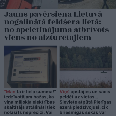
Jauns pavērsiena Lietuvā
nogalinātā feldšera lietā:
no apcietinājuma atbrīvots
viens no aizturētajiem
“Man
tā ir liela summa!”
Viņš
apstājies un sācis
iedzīvotājam bažas, ka
peldēt uz vietas…
viņa mājokļa elektrības
Sieviete atpūtā Pierīgas
skaitītājs attālināti tiek
ezerā piedzīvojusi, cik
nolasīts neprecīzi. Vai
briesmīgas sekas var