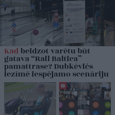
Kad
beidzot varētu būt
gatava “Rail Baltica”
pamattrase? Dubkēvičs
iezīmē iespējamo scenāriju