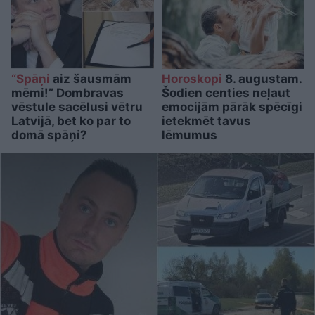
“Spāņi
aiz šausmām
Horoskopi
8. augustam.
mēmi!” Dombravas
Šodien centies neļaut
vēstule sacēlusi vētru
emocijām pārāk spēcīgi
Latvijā, bet ko par to
ietekmēt tavus
domā spāņi?
lēmumus