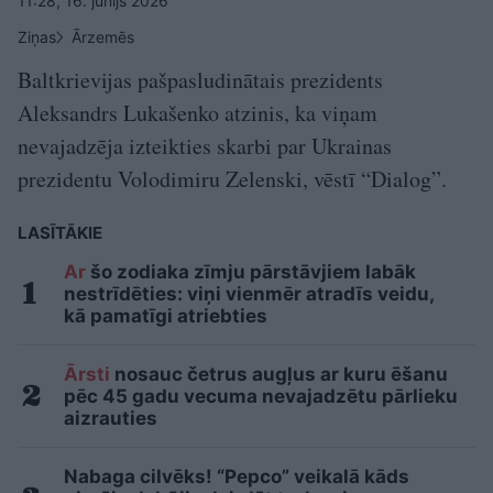
11:28, 16. jūnijs 2026
Ziņas
Ārzemēs
Baltkrievijas pašpasludinātais prezidents
Aleksandrs Lukašenko atzinis, ka viņam
nevajadzēja izteikties skarbi par Ukrainas
prezidentu Volodimiru Zelenski, vēstī “Dialog”.
LASĪTĀKIE
Ar
šo zodiaka zīmju pārstāvjiem labāk
nestrīdēties: viņi vienmēr atradīs veidu,
kā pamatīgi atriebties
Ārsti
nosauc četrus augļus ar kuru ēšanu
pēc 45 gadu vecuma nevajadzētu pārlieku
aizrauties
Nabaga cilvēks! “Pepco” veikalā kāds