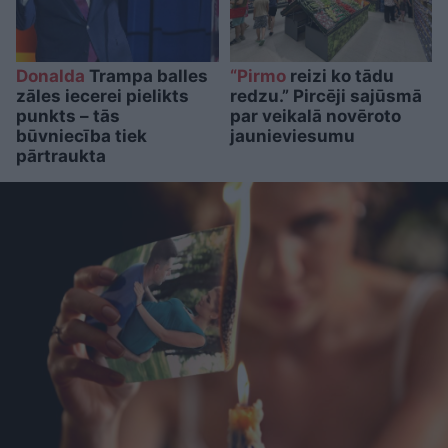
Donalda
Trampa balles
“Pirmo
reizi ko tādu
zāles iecerei pielikts
redzu.” Pircēji sajūsmā
punkts – tās
par veikalā novēroto
būvniecība tiek
jaunieviesumu
pārtraukta