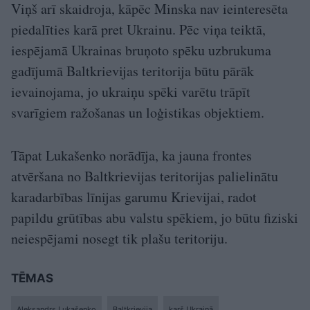
Viņš arī skaidroja, kāpēc Minska nav ieinteresēta
piedalīties karā pret Ukrainu. Pēc viņa teiktā,
iespējamā Ukrainas bruņoto spēku uzbrukuma
gadījumā Baltkrievijas teritorija būtu pārāk
ievainojama, jo ukraiņu spēki varētu trāpīt
svarīgiem ražošanas un loģistikas objektiem.
Tāpat Lukašenko norādīja, ka jauna frontes
atvēršana no Baltkrievijas teritorijas palielinātu
karadarbības līnijas garumu Krievijai, radot
papildu grūtības abu valstu spēkiem, jo būtu fiziski
neiespējami nosegt tik plašu teritoriju.
TĒMAS
Aleksandrs Lukašenko
Baltkrievija
karš Ukrainā