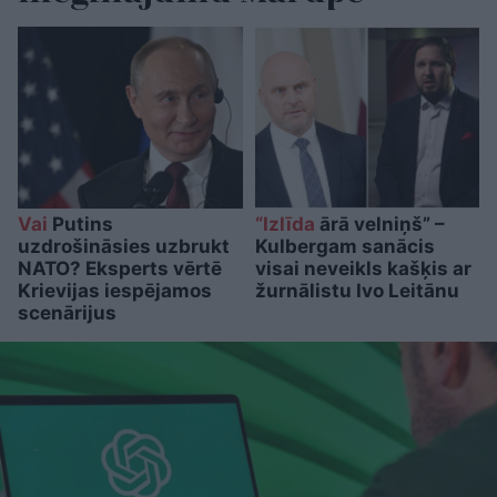
Vai
Putins
“Izlīda
ārā velniņš” –
uzdrošināsies uzbrukt
Kulbergam sanācis
NATO? Eksperts vērtē
visai neveikls kašķis ar
Krievijas iespējamos
žurnālistu Ivo Leitānu
scenārijus