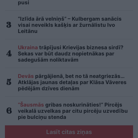
pusi
“Izlīda ārā velniņš” – Kulbergam sanācis
visai neveikls kašķis ar žurnālistu Ivo
Leitānu
Ukraina
trāpījusi Krievijas biznesa sirdī?
Sekas var būt daudz nopietnākas par
sadegušām noliktavām
Devās
pārgājienā, bet no tā neatgriezās…
Atklājas jaunas detaļas par Klāsa Vāveres
pēdējām dzīves dienām
“Šausmās
gribas noskurināties!” Pircējs
veikalā uzvelkas par citu pircēju uzvedību
pie bulciņu stenda
Lasīt citas ziņas