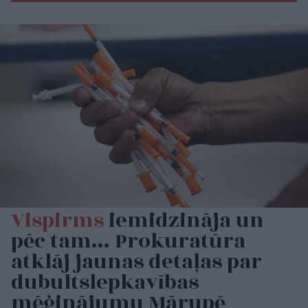
Vispirms
iemidzināja un
pēc tam… Prokuratūra
atklāj jaunas detaļas par
dubultslepkavības
mēģinājumu Mārupē