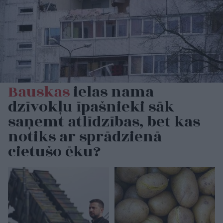
Bauskas
ielas nama
dzīvokļu īpašnieki sāk
saņemt atlīdzības, bet kas
notiks ar sprādzienā
cietušo ēku?