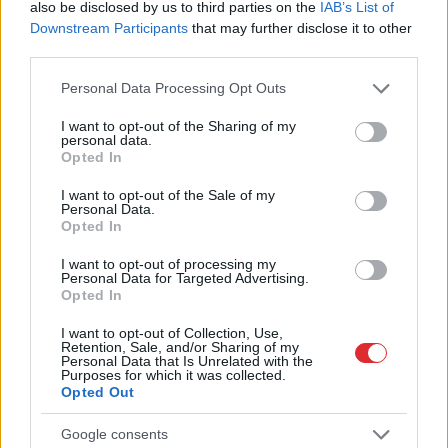
“airBaltic” ir bankrots” –
būtu nozīmējis, ka
also be disclosed by us to third parties on the
IAB’s List of
Šlesers vērtē
Tramps 2024. gadā
Downstream Participants
that may further disclose it to other
aviokompānijas
kandidēt nedrīkstētu”
third parties.
izredzes
Please note that this website/app uses one or more Google
Personal Data Processing Opt Outs
services and may gather and store information including but
not limited to your visit or usage behaviour. You may click to
I want to opt-out of the Sharing of my
personal data.
grant or deny consent to Google and its third-party tags to
Opted In
use your data for below specified purposes in below Google
consent section.
I want to opt-out of the Sale of my
Personal Data.
Opted In
I want to opt-out of processing my
Personal Data for Targeted Advertising.
Opted In
I want to opt-out of Collection, Use,
Retention, Sale, and/or Sharing of my
Par
sirds un asinsvadu
Personal Data that Is Unrelated with the
Purposes for which it was collected.
veselību var rūpēties arī ar
Opted Out
uzturu: 7 produkti, kurus
Google consents