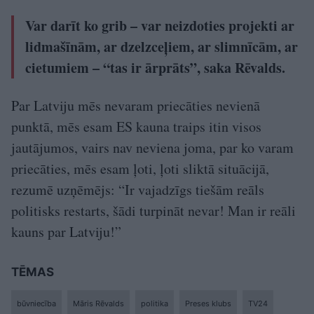
Var darīt ko grib – var neizdoties projekti ar
lidmašīnām, ar dzelzceļiem, ar slimnīcām, ar
cietumiem – “tas ir ārprāts”, saka Rēvalds.
Par Latviju mēs nevaram priecāties nevienā
punktā, mēs esam ES kauna traips itin visos
jautājumos, vairs nav neviena joma, par ko varam
priecāties, mēs esam ļoti, ļoti sliktā situācijā,
rezumē uzņēmējs: “Ir vajadzīgs tiešām reāls
politisks restarts, šādi turpināt nevar! Man ir reāli
kauns par Latviju!”
TĒMAS
būvniecība
Māris Rēvalds
politika
Preses klubs
TV24