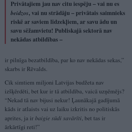
Privātajiem jau nav citu iespēju – vai nu es
beidzos
, vai nu strādāju – privātais saimnieks
riskē ar saviem līdzekļiem, ar savu ādu un
savu sēžamvietu! Publiskajā sektorā nav
nekādas atbildības –
ir pilnīga bezatbildība, par ko nav nekādas sekas,”
skarbs ir Rēvalds.
Cik simtiem miljoni Latvijas budžeta nav
izšķērdēti, bet kur ir tā atbildība, vaicā uzņēmējs?
“Nekad tā nav bijusi nekur! Ļaunākajā gadījumā
kāds ir atlaists vai uz laiku izkritis no politiskās
aprites, ja ir
baigie sūdi savārīti
, bet tas ir
ārkārtīgi reti!”