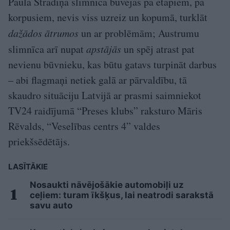
Paula Stradiņa slimnīca būvējas pa etapiem, pa
korpusiem, nevis viss uzreiz un kopumā, turklāt
dažādos ātrumos
un ar problēmām; Austrumu
slimnīca arī nupat
apstājās
un spēj atrast pat
nevienu būvnieku, kas būtu gatavs turpināt darbus
– abi flagmaņi netiek galā ar pārvaldību, tā
skaudro situāciju Latvijā ar prasmi saimniekot
TV24 raidījumā “Preses klubs” raksturo Māris
Rēvalds, “Veselības centrs 4” valdes
priekšsēdētājs.
LASĪTĀKIE
Nosaukti nāvējošākie automobiļi uz
ceļiem: turam īkšķus, lai neatrodi sarakstā
savu auto