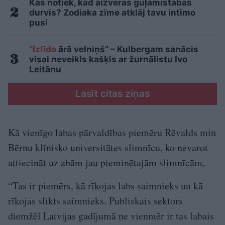
Kas notiek, kad aizveras guļamistabas
durvis? Zodiaka zīme atklāj tavu intīmo
pusi
“Izlīda
ārā velniņš” – Kulbergam sanācis
visai neveikls kašķis ar žurnālistu Ivo
Leitānu
Lasīt citas ziņas
Kā vienīgo labas pārvaldības piemēru Rēvalds min
Bērnu klīnisko universitātes slimnīcu, ko nevarot
attiecināt uz abām jau pieminētajām slimnīcām.
“Tas ir piemērs, kā rīkojas labs saimnieks un kā
rīkojas slikts saimnieks. Publiskais sektors
diemžēl Latvijas gadījumā ne vienmēr ir tas labais