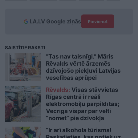
LA.LV Google ziņās
Pievienot
SAISTĪTIE RAKSTI
“Tas nav taisnīgi.” Māris
Rēvalds vērtē ārzemēs
dzīvojošo piekļuvi Latvijas
veselības aprūpei
Rēvalds:
Visas stāvvietas
Rīgas centrā ir reāli
elektromobiļu pārpildītas;
Vecrīgā vispār par velti
“nomet” pie dzīvokļa
“Ir arī alkohola tūrisms!
Paskatieties, kas notiek uz