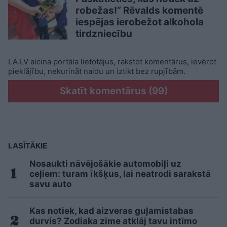
robežas!” Rēvalds komentē
iespējas ierobežot alkohola
tirdzniecību
LA.LV aicina portāla lietotājus, rakstot komentārus, ievērot
pieklājību, nekurināt naidu un iztikt bez rupjībām.
Skatīt komentārus (99)
LASĪTĀKIE
Nosaukti nāvējošākie automobiļi uz
ceļiem: turam īkšķus, lai neatrodi sarakstā
savu auto
Kas notiek, kad aizveras guļamistabas
durvis? Zodiaka zīme atklāj tavu intīmo