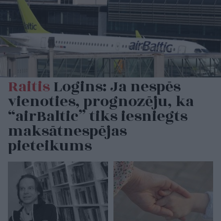
Raitis
Logins: Ja nespēs
vienoties, prognozēju, ka
“airBaltic” tiks iesniegts
maksātnespējas
pieteikums