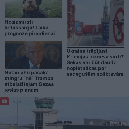
Neaizmirsti
lietussargu! Laika
prognoze pirmdienai
Ukraina trāpījusi
Krievijas biznesa sirdī?
Sekas var būt daudz
nopietnākas par
Netanjahu pasaka
sadegušām noliktavām
stingru “nē” Trampa
atbalstītajam Gazas
joslas plānam