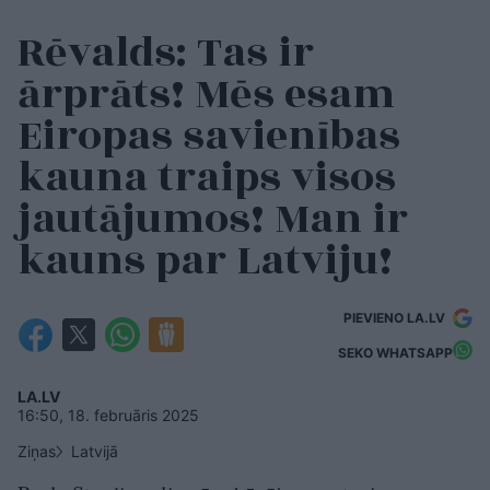
Rēvalds: Tas ir
ārprāts! Mēs esam
Eiropas savienības
kauna traips visos
jautājumos! Man ir
kauns par Latviju!
PIEVIENO LA.LV
SEKO WHATSAPP
LA.LV
16:50, 18. februāris 2025
Ziņas
Latvijā