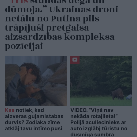
“Trīs
stundas dega un
dūmoja.” Ukrainas droni
netālu no Putina pils
trāpījuši pretgaisa
aizsardzības kompleksa
pozīcijai
Kas
notiek, kad
VIDEO. “Viņš nav
aizveras guļamistabas
nekāda rotaļlieta!”
durvis? Zodiaka zīme
Polijā aculiecinieks ar
atklāj tavu intīmo pusi
auto izglābj tūristu no
dusmīga sumbra