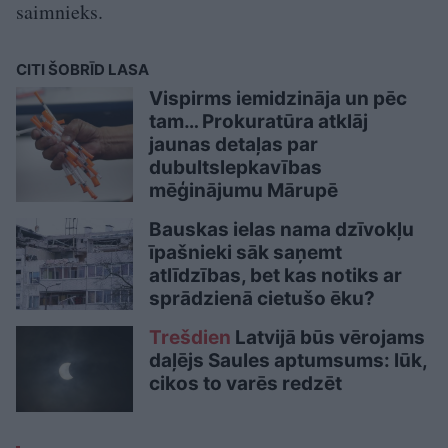
saimnieks.
CITI ŠOBRĪD LASA
Vispirms iemidzināja un pēc
tam… Prokuratūra atklāj
jaunas detaļas par
dubultslepkavības
mēģinājumu Mārupē
Bauskas ielas nama dzīvokļu
īpašnieki sāk saņemt
atlīdzības, bet kas notiks ar
sprādzienā cietušo ēku?
Trešdien
Latvijā būs vērojams
daļējs Saules aptumsums: lūk,
cikos to varēs redzēt