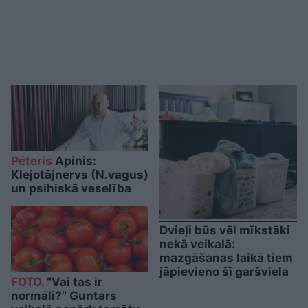
Pēteris
Apinis:
Klejotājnervs (N.vagus)
un psihiskā veselība
Dvieļi būs vēl mīkstāki
nekā veikalā:
mazgāšanas laikā tiem
jāpievieno šī garšviela
FOTO.
“Vai tas ir
normāli?” Guntars