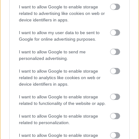
vērts iekļaut ēdienkartē
I want to allow Google to enable storage
Atcelt
Ziņot
related to advertising like cookies on web or
device identifiers in apps.
I want to allow my user data to be sent to
Google for online advertising purposes.
I want to allow Google to send me
personalized advertising.
“Šausmās
gribas
Trešdien
Latvijā būs
I want to allow Google to enable storage
noskurināties!” Pircējs
vērojams daļējs Saules
related to analytics like cookies on web or
veikalā uzvelkas par
aptumsums: lūk, cikos
device identifiers in apps.
citu pircēju uzvedību
to varēs redzēt
pie bulciņu stenda
I want to allow Google to enable storage
related to functionality of the website or app.
I want to allow Google to enable storage
related to personalization.
I want to allow Google to enable storage