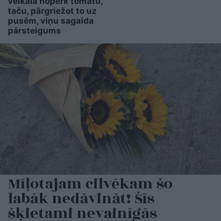
veikalā nopērk tomātu,
taču, pārgriežot to uz
pusēm, viņu sagaida
pārsteigums
Mīļotajam cilvēkam šo
labāk nedāvināt! Šīs
šķietami nevainīgās