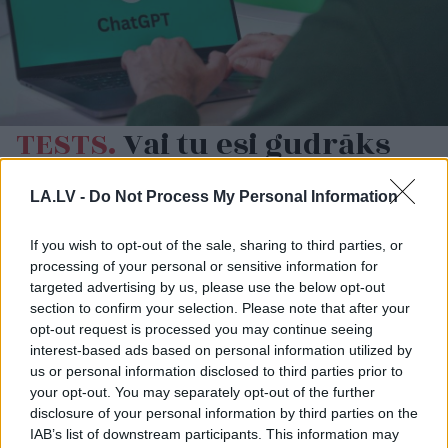
TESTS.
Vai tu esi gudrāks
par ChatGPT? 99% cilvēku
“iesprūst” 5. jautājumā
LA.LV -
Do Not Process My Personal Information
If you wish to opt-out of the sale, sharing to third parties, or
processing of your personal or sensitive information for
targeted advertising by us, please use the below opt-out
section to confirm your selection. Please note that after your
opt-out request is processed you may continue seeing
interest-based ads based on personal information utilized by
us or personal information disclosed to third parties prior to
your opt-out. You may separately opt-out of the further
disclosure of your personal information by third parties on the
“Bez
viena miljarda
Kārlis
Streips: “Tas
IAB’s list of downstream participants. This information may