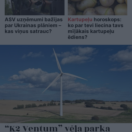
ASV uzņēmumi bažījas
Kartupeļu
horoskops:
par Ukrainas plāniem –
ko par tevi liecina tavs
kas viņus satrauc?
mīļākais kartupeļu
ēdiens?
“K2 Ventum” vēja parka