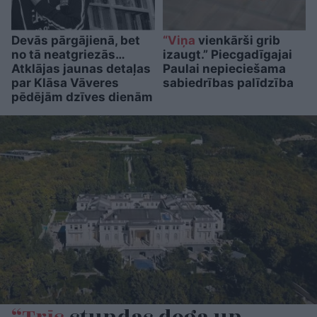
Devās pārgājienā, bet
“Viņa
vienkārši grib
no tā neatgriezās…
izaugt.” Piecgadīgajai
Atklājas jaunas detaļas
Paulai nepieciešama
par Klāsa Vāveres
sabiedrības palīdzība
pēdējām dzīves dienām