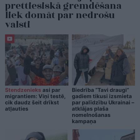
prettiesiskā gremdēšana
liek domāt par nedrošu
valsti
Stendzenieks
asi par
Biedrība “Tavi draugi”
migrantiem: Viņi testē,
gadiem tikusi izsmieta
cik daudz šeit drīkst
par palīdzību Ukrainai –
atļauties
atklājas plaša
nomelnošanas
kampaņa