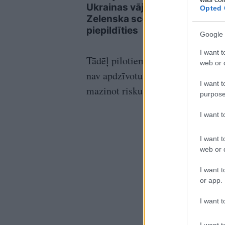
Ukrainas vājo vietu:
vair
Opted 
Zelenska scenārijs sāk
polic
piepildīties
degv
Google 
I want t
Tādēļ pilotiem ir jāatrod piemērot
web or d
nav apdzīvotu vietu. Tikai šādā g
I want t
mazinot riskus iedzīvotājiem.
purpose
I want 
I want t
web or d
I want t
or app.
I want t
I want t