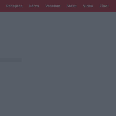
Receptes
Dārzs
Veselam
Stāsti
Video
Ziņo!