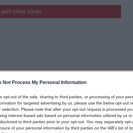
Lasīt citas ziņas
 Not Process My Personal Information
to opt-out of the sale, sharing to third parties, or processing of your per
formation for targeted advertising by us, please use the below opt-out s
r selection. Please note that after your opt-out request is processed y
eing interest-based ads based on personal information utilized by us or
disclosed to third parties prior to your opt-out. You may separately opt-
s ir identificēt gaisā esošo objektu. Ja tiks
losure of your personal information by third parties on the IAB’s list of