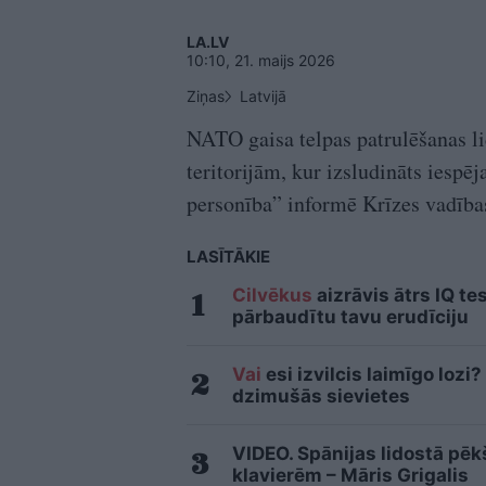
LA.LV
10:10, 21. maijs 2026
Ziņas
Latvijā
NATO gaisa telpas patrulēšanas li
teritorijām, kur izsludināts ies
personība” informē Krīzes vadības
LASĪTĀKIE
Cilvēkus
aizrāvis ātrs IQ te
pārbaudītu tavu erudīciju
Vai
esi izvilcis laimīgo loz
dzimušās sievietes
VIDEO. Spānijas lidostā pē
klavierēm – Māris Grigalis