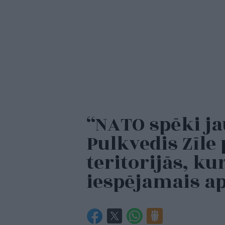
“NATO spēki jau
Pulkvedis Zīle
teritorijās, ku
iespējamais 