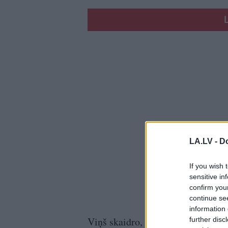
LA.LV -
Do
If you wish 
sensitive in
confirm you
continue se
information 
Viņš skaidro, ka lidmašīnu uzdevum
further disc