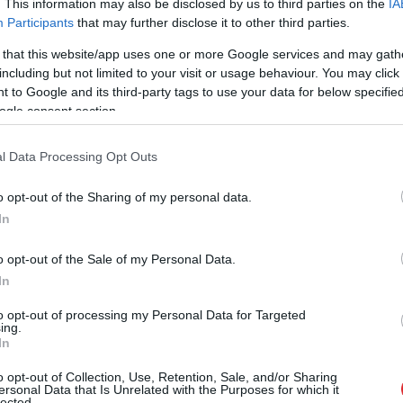
. This information may also be disclosed by us to third parties on the
IA
s objekts, kam tur nav jāatrodas, piloti varēs lemt
Participants
that may further disclose it to other third parties.
 that this website/app uses one or more Google services and may gath
including but not limited to your visit or usage behaviour. You may click 
ma tikai tad, ja to var izdarīt drošā veidā. Tas
 to Google and its third-party tags to use your data for below specifi
sakrīt vairākiem kritērijiem. To nedrīkst darīt virs
ogle consent section.
jo iespējamais sprāgstvielu daudzums un objekta
l Data Processing Opt Outs
u zemē.
o opt-out of the Sharing of my personal data.
In
o opt-out of the Sale of my Personal Data.
In
to opt-out of processing my Personal Data for Targeted
ing.
In
o opt-out of Collection, Use, Retention, Sale, and/or Sharing
ersonal Data that Is Unrelated with the Purposes for which it
ldījās” par velti
Vecmāmiņa pēc
lected.