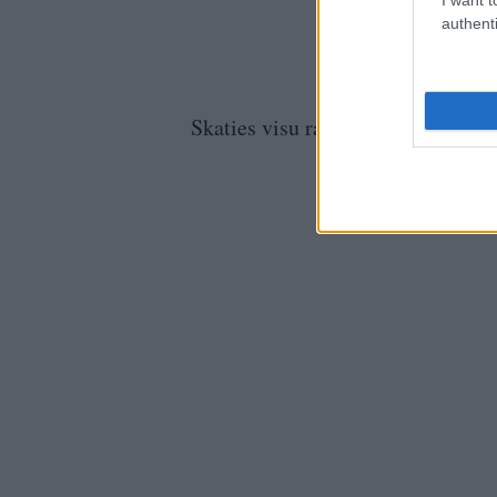
authenti
Skaties visu raidījumu.