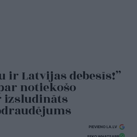
 ir Latvijas debesīs!”
 par notiekošo
r izsludināts
apdraudējums
PIEVIENO LA.LV
SEKO WHATSAPP