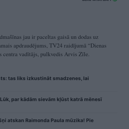
dmašīnas jau ir paceltas gaisā un dodas uz
pējamais apdraudējums, TV24 raidījumā “Dienas
 centra vadītājs, pulkvedis Arvis Zīle.
sts: tas liks izkustināt smadzenes, lai
i? Lūk, par kādām sievām kļūst katrā mēnesī
kšņi atskan Raimonda Paula mūzika! Pie