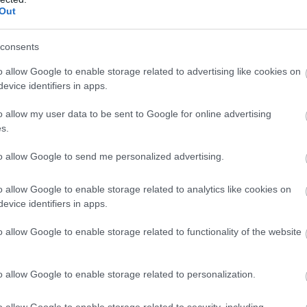
ākas reizes –
slimnīcā pieļautas
Out
ija Rīgā aiztur
kļūdas paliek
Atcelt
Ziņot
ielas zagļus
sakropļota
consents
o allow Google to enable storage related to advertising like cookies on
a teritorija, kur zem objekta neatrodas cilvēki un
evice identifiers in apps.
adījumā iespējams mēģināt mērķi iznīcināt,
o allow my user data to be sent to Google for online advertising
s.
to allow Google to send me personalized advertising.
o allow Google to enable storage related to analytics like cookies on
evice identifiers in apps.
o allow Google to enable storage related to functionality of the website
o allow Google to enable storage related to personalization.
o allow Google to enable storage related to security, including