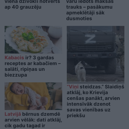
vienā dzīvoklī notverts
varu iedots maksas
ap 40 grauzēju
trauks – pasākumu
apmeklētāji sāk
dusmoties
Kabacis
ir? 3 gardas
receptes ar kabačiem –
salāti, ripiņas un
biezzupa
“Viņi
steidzas.” Slaidiņš
atklāj, ko Krievija
cenšas panākt, arvien
intensīvāk dzenot
savas vienības uz
Latvijā
bērnus dzemdē
priekšu
arvien vēlāk: dati atklāj,
cik gadu tagad ir