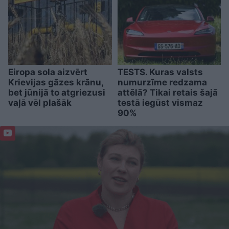
Eiropa sola aizvērt
TESTS. Kuras valsts
Krievijas gāzes krānu,
numurzīme redzama
bet jūnijā to atgriezusi
attēlā? Tikai retais šajā
vaļā vēl plašāk
testā iegūst vismaz
90%