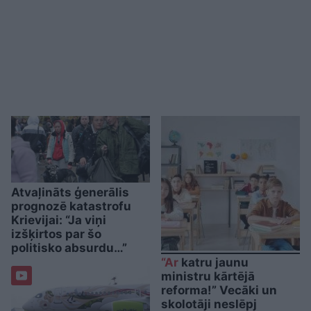
Atvaļināts ģenerālis
prognozē katastrofu
Krievijai: “Ja viņi
izšķirtos par šo
politisko absurdu…”
“Ar
katru jaunu
ministru kārtējā
reforma!” Vecāki un
skolotāji neslēpj