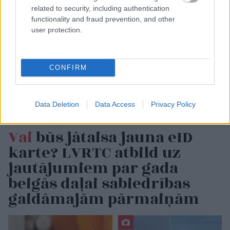
related to security, including authentication
functionality and fraud prevention, and other
user protection.
CONFIRM
Data Deletion
Data Access
Privacy Policy
Vai
būs jātaisa jauna eID
karte? LVRTC atbild uz
jautājumiem par gada
beigās daļai sabiedrības
gaidāmajām pārmaiņām