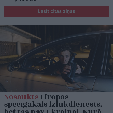
Lasīt citas ziņas
Nosaukts
Eiropas
spēcīgākais izlūkdienests,
bet tas nav Ukrainai. Kurā