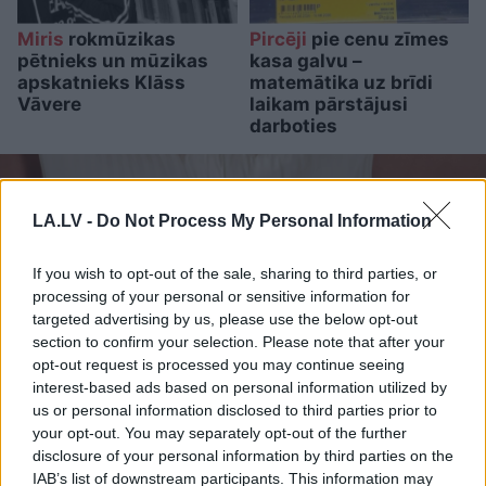
Miris
rokmūzikas
Pircēji
pie cenu zīmes
pētnieks un mūzikas
kasa galvu –
apskatnieks Klāss
matemātika uz brīdi
Vāvere
laikam pārstājusi
darboties
LA.LV -
Do Not Process My Personal Information
If you wish to opt-out of the sale, sharing to third parties, or
processing of your personal or sensitive information for
targeted advertising by us, please use the below opt-out
section to confirm your selection. Please note that after your
opt-out request is processed you may continue seeing
interest-based ads based on personal information utilized by
us or personal information disclosed to third parties prior to
your opt-out. You may separately opt-out of the further
Pamēģini šo pirms
disclosure of your personal information by third parties on the
IAB’s list of downstream participants. This information may