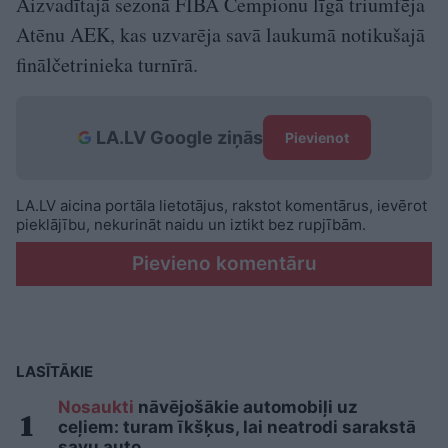
Aizvadītajā sezonā FIBA Čempionu līgā triumfēja
Atēnu AEK, kas uzvarēja savā laukumā notikušajā
finālčetrinieka turnīrā.
LA.LV Google ziņās
Pievienot
LA.LV aicina portāla lietotājus, rakstot komentārus, ievērot
pieklājību, nekurināt naidu un iztikt bez rupjībām.
Pievieno komentāru
LASĪTĀKIE
Nosaukti
nāvējošākie automobiļi uz
ceļiem: turam īkšķus, lai neatrodi sarakstā
savu auto