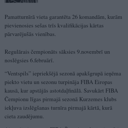
Pamatturnīrā vieta garantēta 26 komandām, kurām
pievienosies sešas trīs kvalifikācijas kārtas
pārvarējušās vienības.
Regulārais čempionāts sāksies 9.novembrī un
noslēgsies 6.februārī.
“Ventspils” iepriekšējā sezonā apakšgrupā ieņēma
piekto vietu un sezonu turpināja FIBA Eiropas
kausā, kur apstājās astotdaļfinālā. Savukārt FIBA
Čempionu līgas pirmajā sezonā Kurzemes klubs
iekļuva izslēgšanas turnīra pirmajā kārtā, kurā
cieta zaudējumu.