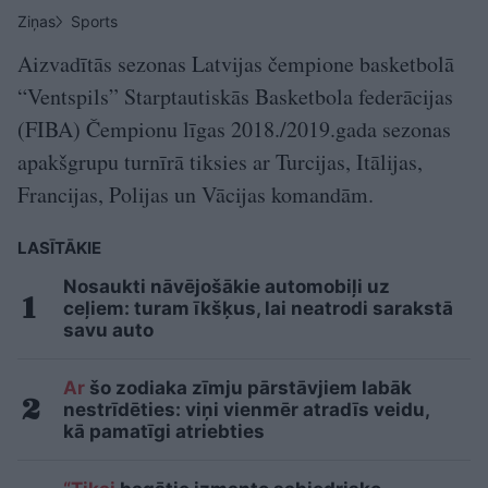
Ziņas
Sports
Aizvadītās sezonas Latvijas čempione basketbolā
“Ventspils” Starptautiskās Basketbola federācijas
(FIBA) Čempionu līgas 2018./2019.gada sezonas
apakšgrupu turnīrā tiksies ar Turcijas, Itālijas,
Francijas, Polijas un Vācijas komandām.
LASĪTĀKIE
Nosaukti nāvējošākie automobiļi uz
ceļiem: turam īkšķus, lai neatrodi sarakstā
savu auto
Ar
šo zodiaka zīmju pārstāvjiem labāk
nestrīdēties: viņi vienmēr atradīs veidu,
kā pamatīgi atriebties