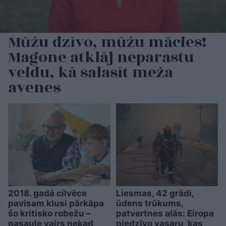
Mūžu dzīvo, mūžu mācies!
Magone atklāj neparastu
veidu, kā salasīt meža
avenes
2018. gadā cilvēce
Liesmas, 42 grādi,
pavisam klusi pārkāpa
ūdens trūkums,
šo kritisko robežu –
patvertnes alās: Eiropa
pasaule vairs nekad
piedzīvo vasaru, kas