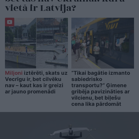
vietā ir Latvija?
Miljoni
iztērēti, skats uz
“Tikai bagātie izmanto
Vecrīgu ir, bet cilvēku
sabiedrisko
nav – kaut kas ir greizi
transportu?” Ģimene
ar jauno promenādi
gribēja pavizināties ar
vilcienu, bet biļešu
cena lika pārdomāt