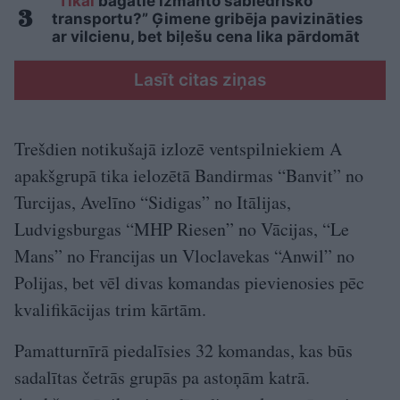
“Tikai
bagātie izmanto sabiedrisko
transportu?” Ģimene gribēja pavizināties
ar vilcienu, bet biļešu cena lika pārdomāt
Lasīt citas ziņas
Trešdien notikušajā izlozē ventspilniekiem A
apakšgrupā tika ielozētā Bandirmas “Banvit” no
Turcijas, Avelīno “Sidigas” no Itālijas,
Ludvigsburgas “MHP Riesen” no Vācijas, “Le
Mans” no Francijas un Vloclavekas “Anwil” no
Polijas, bet vēl divas komandas pievienosies pēc
kvalifikācijas trim kārtām.
Pamatturnīrā piedalīsies 32 komandas, kas būs
sadalītas četrās grupās pa astoņām katrā.