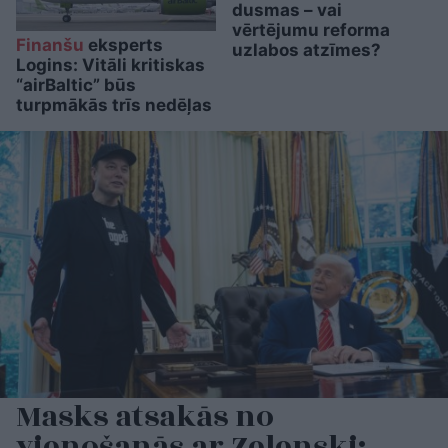
dusmas – vai
vērtējumu reforma
Finanšu
eksperts
uzlabos atzīmes?
Logins: Vitāli kritiskas
“airBaltic” būs
turpmākās trīs nedēļas
Masks atsakās no
vienošanās ar Zelenski;