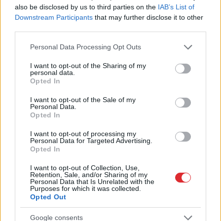
gulētiešanas, un iemigsi tik
also be disclosed by us to third parties on the
IAB’s List of
ātri, cik noguris bērns: 8
Downstream Participants
that may further disclose it to other
ieteikumi ātrākai
third parties.
aizmigšanai
Please note that this website/app uses one or more Google
Personal Data Processing Opt Outs
services and may gather and store information including but
not limited to your visit or usage behaviour. You may click to
I want to opt-out of the Sharing of my
personal data.
grant or deny consent to Google and its third-party tags to
Opted In
use your data for below specified purposes in below Google
consent section.
I want to opt-out of the Sale of my
Personal Data.
Opted In
I want to opt-out of processing my
Personal Data for Targeted Advertising.
Opted In
Nosaukti
nāvējošākie
VIDEO.
“Cilvēku
automobiļi uz ceļiem:
medības” Hersonā:
I want to opt-out of Collection, Use,
turam īkšķus, lai
Krievijas drons uz ielas
Retention, Sale, and/or Sharing of my
neatrodi sarakstā savu
mērķtiecīgi vajā un
Personal Data that Is Unrelated with the
Purposes for which it was collected.
auto
uzbrūk tirgotājam
Opted Out
Google consents