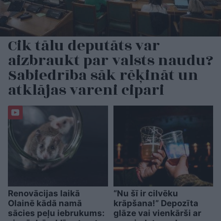
Cik tālu deputāts var
aizbraukt par valsts naudu?
Sabiedrība sāk rēķināt un
atklājas vareni cipari
Renovācijas laikā
“Nu šī ir cilvēku
Olainē kādā namā
krāpšana!” Depozīta
sācies peļu iebrukums:
glāze vai vienkārši ar