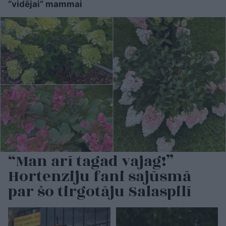
“vidējai” mammai
“Man arī tagad vajag!”
Hortenziju fani sajūsmā
par šo tirgotāju Salaspilī