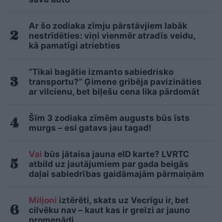
Ar šo zodiaka zīmju pārstāvjiem labāk
nestrīdēties: viņi vienmēr atradīs veidu,
kā pamatīgi atriebties
“Tikai bagātie izmanto sabiedrisko
transportu?” Ģimene gribēja pavizināties
ar vilcienu, bet biļešu cena lika pārdomāt
Šīm 3 zodiaka zīmēm augusts būs īsts
murgs – esi gatavs jau tagad!
Vai
būs jātaisa jauna eID karte? LVRTC
atbild uz jautājumiem par gada beigās
daļai sabiedrības gaidāmajām pārmaiņām
Miljoni
iztērēti, skats uz Vecrīgu ir, bet
cilvēku nav – kaut kas ir greizi ar jauno
promenādi