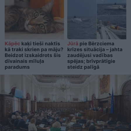
Kāpēc
kaķi tieši naktīs
Jūrā
pie Bērzciema
kā traki skrien pa māju?
krīzes situācija – jahta
Beidzot izskaidrots šis
zaudējusi vadības
dīvainais mīluļa
spējas; brīvprātīgie
paradums
steidz palīgā