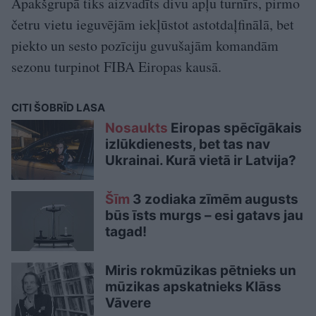
Apakšgrupā tiks aizvadīts divu apļu turnīrs, pirmo
četru vietu ieguvējām iekļūstot astotdaļfinālā, bet
piekto un sesto pozīciju guvušajām komandām
sezonu turpinot FIBA Eiropas kausā.
CITI ŠOBRĪD LASA
Nosaukts
Eiropas spēcīgākais
izlūkdienests, bet tas nav
Ukrainai. Kurā vietā ir Latvija?
Šīm
3 zodiaka zīmēm augusts
būs īsts murgs – esi gatavs jau
tagad!
Miris rokmūzikas pētnieks un
mūzikas apskatnieks Klāss
Vāvere