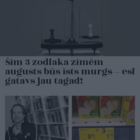
Šīm 3 zodiaka zīmēm
augusts būs īsts murgs – esi
gatavs jau tagad!